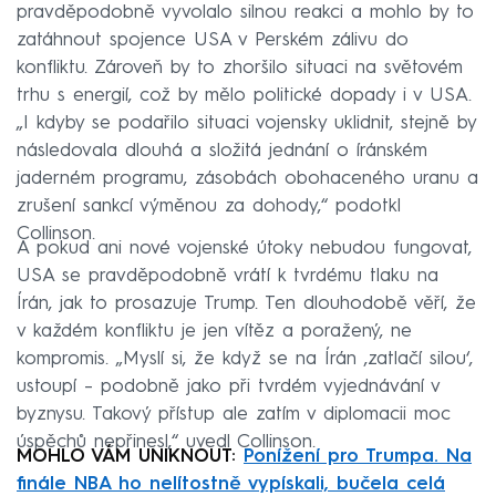
pravděpodobně vyvolalo silnou reakci a mohlo by to
zatáhnout spojence USA v Perském zálivu do
konfliktu. Zároveň by to zhoršilo situaci na světovém
trhu s energií, což by mělo politické dopady i v USA.
„I kdyby se podařilo situaci vojensky uklidnit, stejně by
následovala dlouhá a složitá jednání o íránském
jaderném programu, zásobách obohaceného uranu a
zrušení sankcí výměnou za dohody,“ podotkl
Collinson.
A pokud ani nové vojenské útoky nebudou fungovat,
USA se pravděpodobně vrátí k tvrdému tlaku na
Írán, jak to prosazuje Trump. Ten dlouhodobě věří, že
v každém konfliktu je jen vítěz a poražený, ne
kompromis. „Myslí si, že když se na Írán ‚zatlačí silou‘,
ustoupí – podobně jako při tvrdém vyjednávání v
byznysu. Takový přístup ale zatím v diplomacii moc
úspěchů nepřinesl,“ uvedl Collinson.
MOHLO VÁM UNIKNOUT:
Ponížení pro Trumpa. Na
finále NBA ho nelítostně vypískali, bučela celá