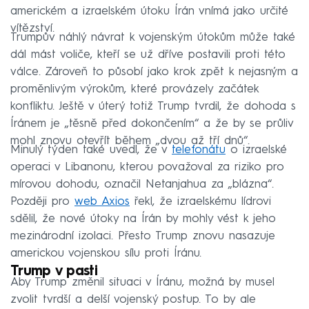
americkém a izraelském útoku Írán vnímá jako určité
vítězství.
Trumpův náhlý návrat k vojenským útokům může také
dál mást voliče, kteří se už dříve postavili proti této
válce. Zároveň to působí jako krok zpět k nejasným a
proměnlivým výrokům, které provázely začátek
konfliktu. Ještě v úterý totiž Trump tvrdil, že dohoda s
Íránem je „těsně před dokončením“ a že by se průliv
mohl znovu otevřít během „dvou až tří dnů“.
Minulý týden také uvedl, že v
telefonátu
o izraelské
operaci v Libanonu, kterou považoval za riziko pro
mírovou dohodu, označil Netanjahua za „blázna“.
Později pro
web Axios
řekl, že izraelskému lídrovi
sdělil, že nové útoky na Írán by mohly vést k jeho
mezinárodní izolaci. Přesto Trump znovu nasazuje
americkou vojenskou sílu proti Íránu.
Trump v pasti
Aby Trump změnil situaci v Íránu, možná by musel
zvolit tvrdší a delší vojenský postup. To by ale