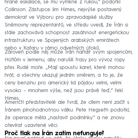
hraně eskalace, se mu vymkne z rukou,“ podotkl
Collinson. Zástupce Jim Himes, nejvýše postavený
demokrat ve Výboru pro zpravodajské služby
Sněmovny reprezentantů, ve středu uvedl, že Írán si
stále zachovává schopnost zasáhnout energetickou
infrastrukturu ve Spojených arabských emirátech
nebo v Kataru v rámci odvetných útoků.
Zároveň podle něj může Írán nařídit svým spojencům,
Hútíům v Jemenu, aby narušili trasy pro vývoz ropy
přes Rudé moře. „Mají spoustu karet, které mohou
hrát, a všechny ukazují jedním směrem, a to je, že
ceny benzinu pro americký lid půjdou velmi, velmi
vysoko – mnohem výše, než jsou právě teď,“ řekl
Himes.
Američtí představitelé ale tvrdí, že cílem není začít s
Íránem plnohodnotnou válku. Pete Hegseth podotkl,
že operace měla „nastavit podmínky“ a ne znovu
otevírat uzavřené věci.
Proč tlak na Írán zatím nefunguje?