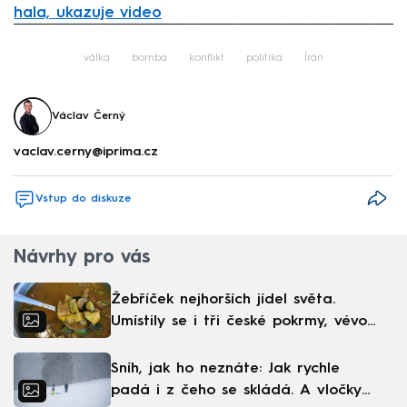
hala, ukazuje video
Failed to fetch
válka
bomba
konflikt
politika
Írán
Václav Černý
vaclav.cerny@iprima.cz
Vstup do diskuze
Návrhy pro vás
Žebříček nejhorších jídel světa.
Umístily se i tři české pokrmy, vévodí
skandinávská kuchyně
Sníh, jak ho neznáte: Jak rychle
padá i z čeho se skládá. A vločky