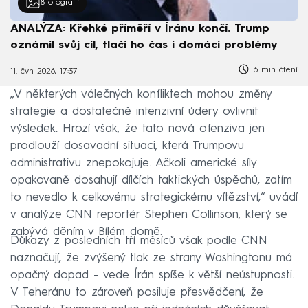
8
fotografií
ANALÝZA: Křehké příměří v Íránu končí. Trump
oznámil svůj cíl, tlačí ho čas i domácí problémy
6 min čtení
11. čvn 2026, 17:37
„V některých válečných konfliktech mohou změny
strategie a dostatečně intenzivní údery ovlivnit
výsledek. Hrozí však, že tato nová ofenziva jen
prodlouží dosavadní situaci, která Trumpovu
administrativu znepokojuje. Ačkoli americké síly
opakovaně dosahují dílčích taktických úspěchů, zatím
to nevedlo k celkovému strategickému vítězství,“ uvádí
v analýze CNN reportér Stephen Collinson, který se
zabývá děním v Bílém domě.
Důkazy z posledních tří měsíců však podle CNN
naznačují, že zvýšený tlak ze strany Washingtonu má
opačný dopad – vede Írán spíše k větší neústupnosti.
V Teheránu to zároveň posiluje přesvědčení, že