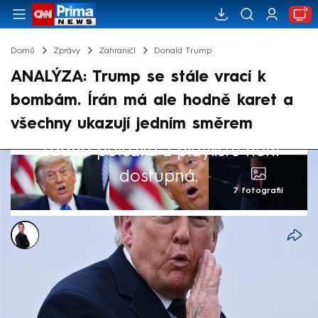
Domů
Zprávy
Zahraničí
Donald Trump
ANALÝZA: Trump se stále vrací k
bombám. Írán má ale hodně karet a
všechny ukazují jedním směrem
Žádná položka z playlistu není
dostupná.
7 fotografií
Václav Černý
12. čvn 2026, 10:50
Donald Trump se tvrdými údery snaží
přimět Írán ke kapitulaci, ale zatím zvolená