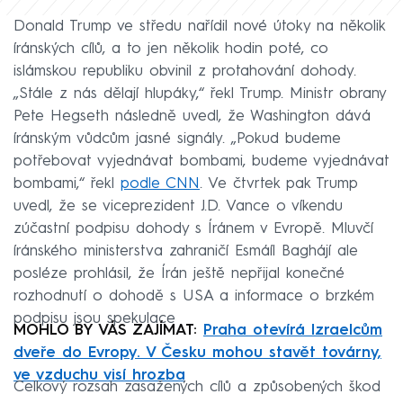
Donald Trump ve středu nařídil nové útoky na několik
íránských cílů, a to jen několik hodin poté, co
islámskou republiku obvinil z protahování dohody.
„Stále z nás dělají hlupáky,“ řekl Trump. Ministr obrany
Pete Hegseth následně uvedl, že Washington dává
íránským vůdcům jasné signály. „Pokud budeme
potřebovat vyjednávat bombami, budeme vyjednávat
bombami,“ řekl
podle CNN
. Ve čtvrtek pak Trump
uvedl, že se viceprezident J.D. Vance o víkendu
zúčastní podpisu dohody s Íránem v Evropě. Mluvčí
íránského ministerstva zahraničí Esmáíl Baghájí ale
posléze prohlásil, že Írán ještě nepřijal konečné
rozhodnutí o dohodě s USA a informace o brzkém
podpisu jsou spekulace
MOHLO BY VÁS ZAJÍMAT:
Praha otevírá Izraelcům
dveře do Evropy. V Česku mohou stavět továrny,
ve vzduchu visí hrozba
Celkový rozsah zasažených cílů a způsobených škod