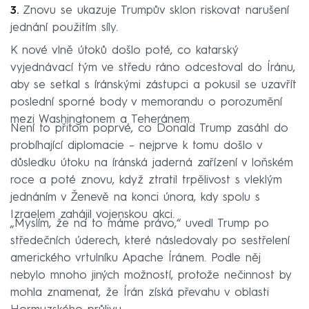
Znovu se ukazuje Trumpův sklon riskovat narušení
jednání použitím síly.
K nové vlně útoků došlo poté, co katarský
vyjednávací tým ve středu ráno odcestoval do Íránu,
aby se setkal s íránskými zástupci a pokusil se uzavřít
poslední sporné body v memorandu o porozumění
mezi Washingtonem a Teheránem.
Není to přitom poprvé, co Donald Trump zasáhl do
probíhající diplomacie – nejprve k tomu došlo v
důsledku útoku na íránská jaderná zařízení v loňském
roce a poté znovu, když ztratil trpělivost s vleklým
jednáním v Ženevě na konci února, kdy spolu s
Izraelem zahájil vojenskou akci.
„Myslím, že na to máme právo,“ uvedl Trump po
středečních úderech, které následovaly po sestřelení
amerického vrtulníku Apache Íránem. Podle něj
nebylo mnoho jiných možností, protože nečinnost by
mohla znamenat, že Írán získá převahu v oblasti