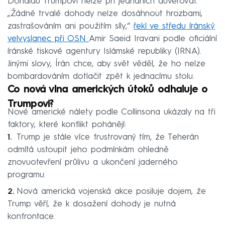
Donaldu Trumpovi nelze při jednáních důvěřovat.
„Žádné trvalé dohody nelze dosáhnout hrozbami,
zastrašováním ani použitím síly,“
řekl ve středu íránský
velvyslanec při OSN
Amir Saeid Iravani podle oficiální
íránské tiskové agentury Islámské republiky (IRNA).
Jinými slovy, Írán chce, aby svět věděl, že ho nelze
bombardováním dotlačit zpět k jednacímu stolu.
Co nová vlna amerických útoků odhaluje o
Trumpovi?
Nové americké nálety podle Collinsona ukázaly na tři
faktory, které konflikt pohánějí:
Trump je stále více frustrovaný tím, že Teherán
odmítá ustoupit jeho podmínkám ohledně
znovuotevření průlivu a ukončení jaderného
programu.
Nová americká vojenská akce posiluje dojem, že
Trump věří, že k dosažení dohody je nutná
konfrontace.