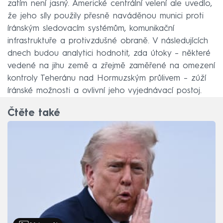
zatím není jasný. Americké centrální velení ale uvedlo,
že jeho síly použily přesně naváděnou munici proti
íránským sledovacím systémům, komunikační
infrastruktuře a protivzdušné obraně. V následujících
dnech budou analytici hodnotit, zda útoky – některé
vedené na jihu země a zřejmě zaměřené na omezení
kontroly Teheránu nad Hormuzským průlivem – zúží
íránské možnosti a ovlivní jeho vyjednávací postoj.
Čtěte také