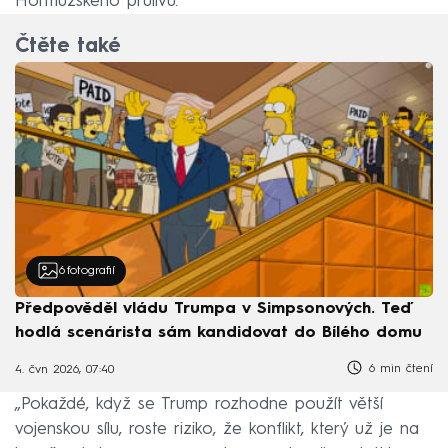
Hormuzského průlivu.
Čtěte také
6
fotografií
Předpověděl vládu Trumpa v Simpsonových. Teď
hodlá scenárista sám kandidovat do Bílého domu
6 min čtení
4. čvn 2026, 07:40
„Pokaždé, když se Trump rozhodne použít větší
vojenskou sílu, roste riziko, že konflikt, který už je na