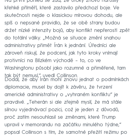
Na první pohled se zdá, že útoky znovu narušily
křehké příměří, které zastavilo předchozí boje. Ve
skutečnosti nejde o klasickou mírovou dohodu, ale
spíš o nepsané pravidlo, že se obě strany budou
držet nízké intenzity bojů, aby konflikt nepřerostl zpět
do totální války. „Možná se situace změní snahou
administrativy přimět Írán k jednání. Úředníci ale
zároveň riskují, že podcení, jak tyto kroky vnímají
protivníci na Blízkém východě – to, co ve
Washingtonu působí jako rozumné a přiměřené, tam
tak být nemusí,“ uvedl Collinson.
Dodal, že aby Írán mohl znovu jednat o podmínkách
diplomacie, musel by dojít k závěru, že tvrzení
americké administrativy o „vyhraném konfliktu“ je
pravdivé. „Teherán si ale zřejmě myslí, že má stále
silnou vyjednávací pozici, což je jeden z důvodů,
proč zatím nesouhlasil se změnami, které Trump
upravil v memorandu na začátku minulého týdne,“
popsal Collinson s tím, že samotné přežití režimu po