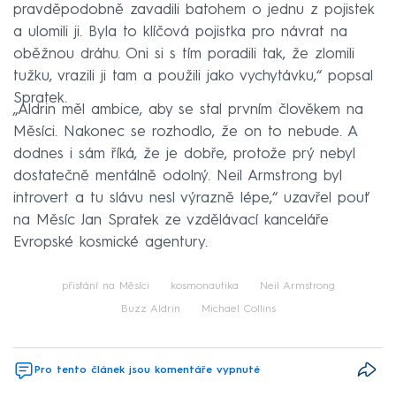
pravděpodobně zavadili batohem o jednu z pojistek
a ulomili ji. Byla to klíčová pojistka pro návrat na
oběžnou dráhu. Oni si s tím poradili tak, že zlomili
tužku, vrazili ji tam a použili jako vychytávku,“ popsal
Spratek.
„Aldrin měl ambice, aby se stal prvním člověkem na
Měsíci. Nakonec se rozhodlo, že on to nebude. A
dodnes i sám říká, že je dobře, protože prý nebyl
dostatečně mentálně odolný. Neil Armstrong byl
introvert a tu slávu nesl výrazně lépe,“ uzavřel pouť
na Měsíc Jan Spratek ze vzdělávací kanceláře
Evropské kosmické agentury.
přistání na Měsíci
kosmonautika
Neil Armstrong
Buzz Aldrin
Michael Collins
Pro tento článek jsou komentáře vypnuté