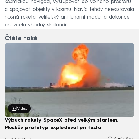
kosmickou navigaci, vystupovat do volného prostoru
a spojovat objekty v kosmu. Navíc tehdy neexistovala
nosná raketa, velitelský ani lunární modul a dokonce
ani zcela vhodný skafandr.
Čtěte také
Video
Výbuch rakety SpaceX před velkým startem.
Muskův prototyp explodoval při testu
6 min čtení