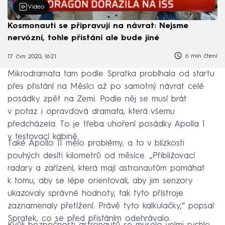
Video
Kosmonauti se připravují na návrat: Nejsme
nervózní, tohle přistání ale bude jiné
6 min čtení
17. čvn 2020, 16:21
Mikrodramata tam podle Spratka probíhala od startu
přes přistání na Měsíci až po samotný návrat celé
posádky zpět na Zemi. Podle něj se musí brát
v potaz i opravdová dramata, která všemu
předcházela. To je třeba uhoření posádky Apolla 1
v testovací kabině.
Také Apollo 11 mělo problémy, a to v blízkosti
pouhých desíti kilometrů od měsíce. „Přibližovací
radary a zařízení, která mají astronautům pomáhat
k tomu, aby se lépe orientovali, aby jim senzory
ukazovaly správné hodnoty, tak tyto přístroje
zaznamenaly přetížení. Právě tyto kalkulačky,“ popsal
Spratek, co se před přistáním odehrávalo.