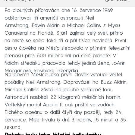
30. kvě 2020, 14:11
Po dlouhých přípravách dne 16. července 1969
odstartovali tři američtí astronauti Neil
Armstrong, Edwin Aldrin a Michael Collins z Mysu
Canaveral na Floridě. Start zajímal celý svět, přímo
na místě se sešlo také tři a půl tisíce novinářů. První
cestu člověka na Měsíc sledovalo v přímém televizním
přenosu přes 600 miliónů lidí na celé planetě. V
řídícím středisku pracovala tehdy jediná žena, JoAnn
Morganová, kosmická inženýrka.
Na povrch Měsíce jako první člověk vstoupil velitel
posádky Neil Armstrong. Doprovázel ho Buzz Aldrin,
Michael Collins zůstal na palubě vesmírné lodi.
Astronauti nasbírali 22 kilogramů měsíčních hornin.
Velitelský modul Apolla 11 pak přistál ve vodách
Tichého oceánu o další čtyři dny později, tedy 24
července. Mise trvala 8 dní, 3 hodiny, 18 minut a 35
sekund.