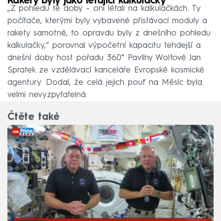
Rakety byly jako létající kalkulačky
„Z pohledu té doby – oni létali na kalkulačkách. Ty
počítače, kterými byly vybavené přistávací moduly a
rakety samotné, to opravdu byly z dnešního pohledu
kalkulačky,“ porovnal výpočetní kapacitu tehdejší a
dnešní doby host pořadu 360° Pavlíny Wolfové Jan
Spratek ze vzdělávací kanceláře Evropské kosmické
agentury. Dodal, že celá jejich pouť na Měsíc byla
velmi nevyzpytatelná.
Čtěte také