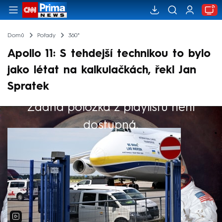
Domů
Pořady
360°
Apollo 11: S tehdejší technikou to bylo
jako létat na kalkulačkách, řekl Jan
Spratek
Žádná položka z playlistu není
Výběr redakce
dostupná.