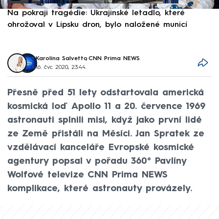
Na pokraji tragédie: Ukrajinské letadlo, které
P
ohrožoval v Lipsku dron, bylo naložené municí
e
Karolína Salvetto
,
CNN Prima NEWS
16. čvc 2020, 23:44
Přesně před 51 lety odstartovala americká
kosmická loď Apollo 11 a 20. července 1969
astronauti splnili misi, když jako první lidé
ze Země přistáli na Měsíci. Jan Spratek ze
vzdělávací kanceláře Evropské kosmické
agentury popsal v pořadu 360° Pavlíny
Wolfové televize CNN Prima NEWS
komplikace, které astronauty provázely.