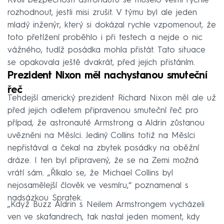
Kvůli bezpečnosti astronautů se muselo velmi rychle
rozhodnout, jestli misi zrušit. V týmu byl ale jeden
mladý inženýr, který si dokázal rychle vzpomenout, že
toto přetížení proběhlo i při testech a nejde o nic
vážného, tudíž posádka mohla přistát. Tato situace
se opakovala ještě dvakrát, před jejich přistáním.
Prezident Nixon měl nachystanou smuteční
řeč
Tehdejší americký prezident Richard Nixon měl ale už
před jejich odletem připravenou smuteční řeč pro
případ, že astronauté Armstrong a Aldrin zůstanou
uvězněni na Měsíci. Jediný Collins totiž na Měsíci
nepřistával a čekal na zbytek posádky na oběžní
dráze. I ten byl připravený, že se na Zemi možná
vrátí sám. „Říkalo se, že Michael Collins byl
nejosamělejší člověk ve vesmíru,“ poznamenal s
nadsázkou Spratek.
„Když Buzz Aldrin s Neilem Armstrongem vycházeli
ven ve skafandrech, tak nastal jeden moment, kdy