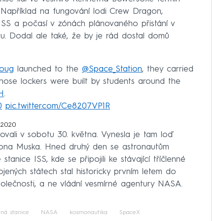
. Například na fungování lodi Crew Dragon,
SS a počasí v zónách plánovaného přistání v
. Dodal ale také, že by je rád dostal domů
Doug
launched to the
@Space_Station
, they carried
Those lockers were built by students around the
H
.
0
pic.twitter.com/Ce8207VP1R
 2020
vali v sobotu 30. května. Vynesla je tam loď
ona Muska. Hned druhý den se astronautům
tanice ISS, kde se připojili ke stávající tříčlenné
jených státech stal historicky prvním letem do
společnosti, a ne vládní vesmírné agentury NASA.
ná stanice
NASA
kosmonautika
SpaceX