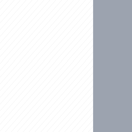
ideo
kat migranty do Česka? Sami by odešli, tvrdí exp
ické sebevraždě