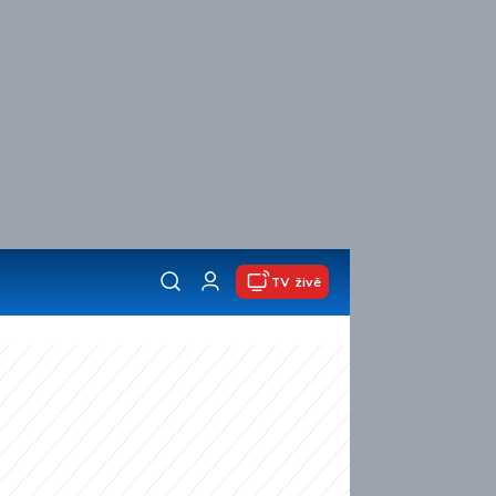
TV živě