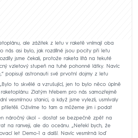
ketoplánu, ale zážitek z letu v raketě vnímají oba
o nás asi bylo, jak rozdílné jsou pocity při letu
ozdíly jsme čekali, protože raketa lítá na tekuté
cný vzletový stupeň na tuhé pohonné látky. Navíc
“ popisují astronauti své prvotní dojmy z letu
 „Bylo to skvělé a vzrušující, jen to bylo něco úplně
v raketoplánu. Zlatým hřebem pro nás samozřejmě
ní vesmírnou stanici, a když jsme vylezli, usmívaly
me přiletěli. Oživíme to tam a můžeme jim i podat
den náročný úkol – dostat se bezpečně zpět na
at na ranveji, ale do oceánu. „Neřekl bych, že
tovací let Demo-1 a další. Navíc vesmírná loď