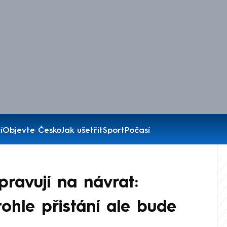
í
Objevte Česko
Jak ušetřit
Sport
Počasí
pravují na návrat:
ohle přistání ale bude