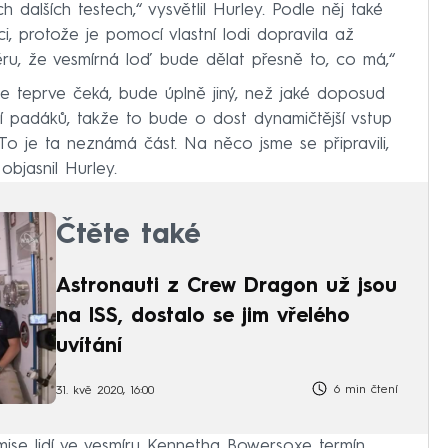
 dalších testech,“ vysvětlil Hurley. Podle něj také
, protože je pomocí vlastní lodi dopravila až
ěru, že vesmírná loď bude dělat přesně to, co má,“
 je teprve čeká, bude úplně jiný, než jaké doposud
í padáků, takže to bude o dost dynamičtější vstup
o je ta neznámá část. Na něco jsme se připravili,
objasnil Hurley.
Čtěte také
Astronauti z Crew Dragon už jsou
na ISS, dostalo se jim vřelého
uvítání
6 min čtení
31. kvě 2020, 16:00
ise lidí ve vesmíru Kennetha Bowersoxe termín