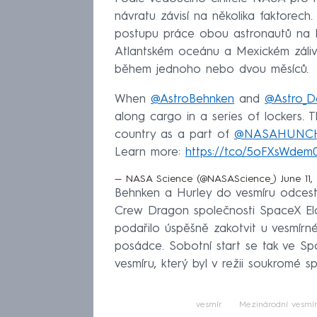
návratu závisí na několika faktorech
postupu práce obou astronautů na I
Atlantském oceánu a Mexickém zálivu
během jednoho nebo dvou měsíců.
When
@AstroBehnken
and
@Astro_
along cargo in a series of lockers. 
country as a part of
@NASAHUNC
Learn more:
https://t.co/5oFXsWdem
— NASA Science (@NASAScience_)
June 11,
Behnken a Hurley do vesmíru odcesto
Crew Dragon společnosti SpaceX El
podařilo úspěšně zakotvit u vesmírné s
posádce. Sobotní start se tak ve Spo
vesmíru, který byl v režii soukromé 
vesmír
Mezinárodní vesmír