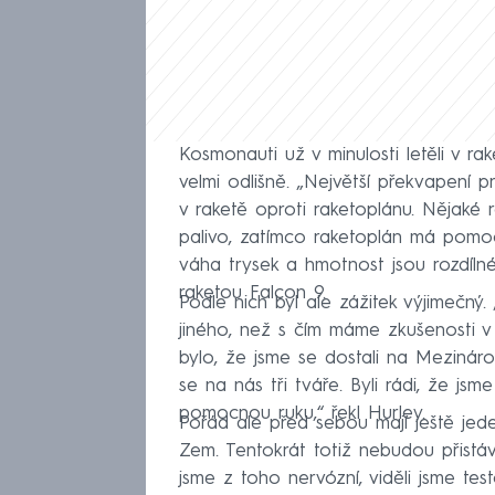
Kosmonauti už v minulosti letěli v ra
velmi odlišně. „Největší překvapení pr
v raketě oproti raketoplánu. Nějaké r
palivo, zatímco raketoplán má pomo
váha trysek a hmotnost jsou rozdílné,
raketou Falcon 9.
Podle nich byl ale zážitek výjimečný.
jiného, než s čím máme zkušenosti 
bylo, že jsme se dostali na Mezinárod
se na nás tři tváře. Byli rádi, že js
pomocnou ruku,“ řekl Hurley.
Pořád ale před sebou mají ještě je
Zem. Tentokrát totiž nebudou přistáv
jsme z toho nervózní, viděli jsme tes