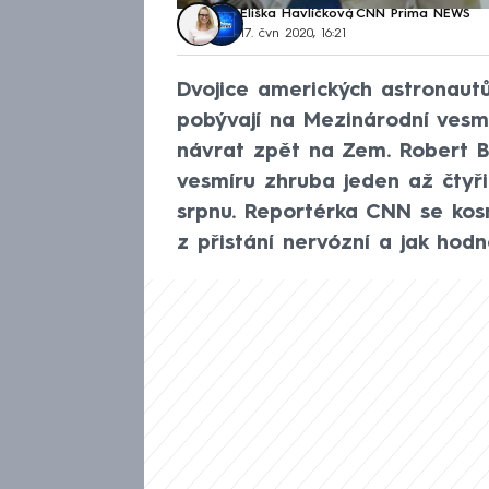
Eliška Havlíčková
,
CNN Prima NEWS
17. čvn 2020, 16:21
Dvojice amerických astronaut
pobývají na Mezinárodní vesmí
návrat zpět na Zem. Robert B
vesmíru zhruba jeden až čtyř
srpnu. Reportérka CNN se kosm
z přistání nervózní a jak hodno