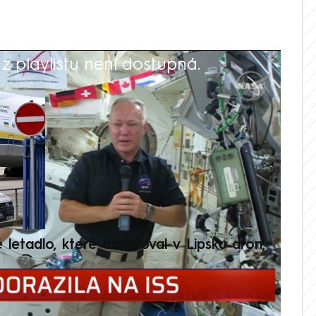
 playlistu není dostupná.
V
é letadlo, které ohrožoval v Lipsku dron,
Přilá
polit