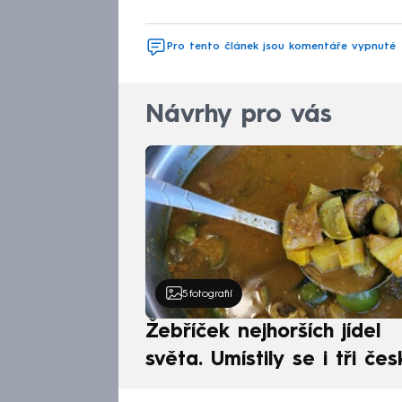
Pro tento článek jsou komentáře vypnuté
Návrhy pro vás
5
fotografií
Žebříček nejhorších jídel
světa. Umístily se i tři čes
pokrmy, vévodí skandináv