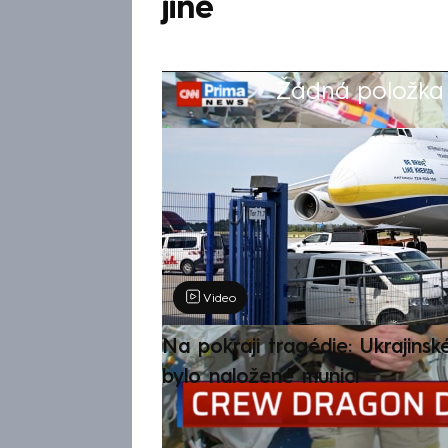
jiné
Žádná položka z
Výběr redakce
Video
Na pokraji tragédie: Ukrajinsk
bylo naložené municí