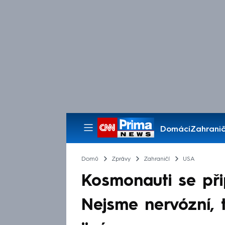
Domácí
Zahranič
Pořady
Domů
Zprávy
Zahraničí
USA
Kosmonauti se při
Nejsme nervózní, t