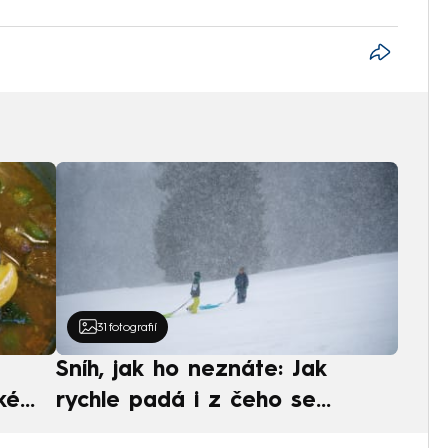
31
fotografií
Sníh, jak ho neznáte: Jak
ké
rychle padá i z čeho se
ská
skládá. A vločky nejsou bílé