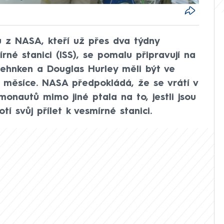
ů z NASA, kteří už přes dva týdny
rné stanici (ISS), se pomalu připravují na
ehnken a Douglas Hurley měli být ve
i měsíce. NASA předpokládá, že se vrátí v
onautů mimo jiné ptala na to, jestli jsou
tí svůj přílet k vesmírné stanici.