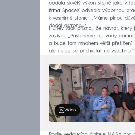
podala skvělý výkon stejně jako v těch
firma SpaceX odvedla výbornou práci
k vesmírné stanici. „Máme plnou dův
dodal astronaut.
Hurley však přiznal, že návrat, který
zažívali. „Přistaneme do vody pomoc
a bude tam mnohem větší přetížení. T
ale nejde se přichystat na všechno,“ 
Video
Podle vedoucího činitele NASA pro m