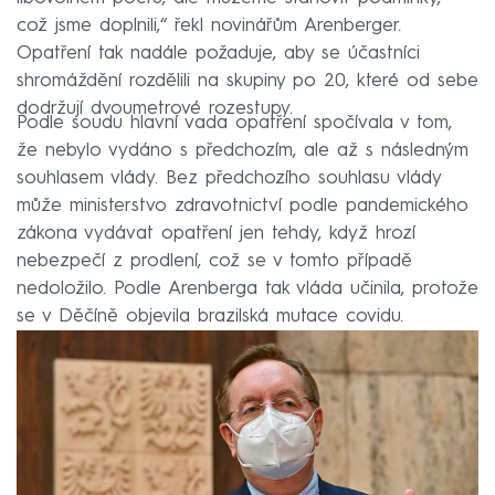
což jsme doplnili,“ řekl novinářům Arenberger.
Opatření tak nadále požaduje, aby se účastníci
shromáždění rozdělili na skupiny po 20, které od sebe
dodržují dvoumetrové rozestupy.
Podle soudu hlavní vada opatření spočívala v tom,
že nebylo vydáno s předchozím, ale až s následným
souhlasem vlády. Bez předchozího souhlasu vlády
může ministerstvo zdravotnictví podle pandemického
zákona vydávat opatření jen tehdy, když hrozí
nebezpečí z prodlení, což se v tomto případě
nedoložilo. Podle Arenberga tak vláda učinila, protože
se v Děčíně objevila brazilská mutace covidu.