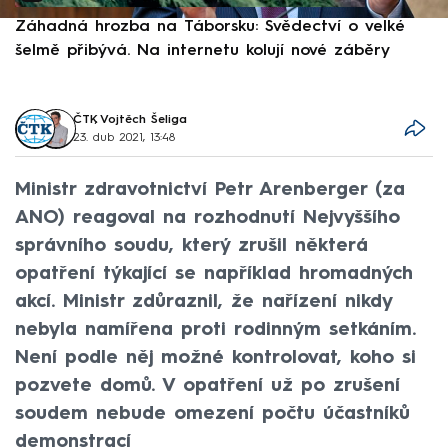
Záhadná hrozba na Táborsku: Svědectví o velké
S
šelmě přibývá. Na internetu kolují nové záběry
d
ČTK
,
Vojtěch Šeliga
23. dub 2021, 13:48
Ministr zdravotnictví Petr Arenberger (za
ANO) reagoval na rozhodnutí Nejvyššího
správního soudu, který zrušil některá
opatření týkající se například hromadných
akcí. Ministr zdůraznil, že nařízení nikdy
nebyla namířena proti rodinným setkáním.
Není podle něj možné kontrolovat, koho si
pozvete domů. V opatření už po zrušení
soudem nebude omezení počtu účastníků
demonstrací