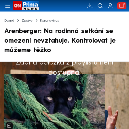
Domů
Zprávy
Koronavirus
Arenberger: Na rodinná setkání se
omezení nevztahuje. Kontrolovat je
můžeme těžko
Žádná položka z playlistu není
Výběr redakce
dostupná.