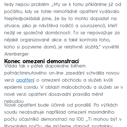
tedy nejsou problém. „My se k tomu přikláníme již od
počátku, kdy se tohle mimořádné opatření vydávalo.
Nepředpokládali jsme, že by to mohlo dopadat na
situace, jako je návštěva rodičů a sourozenců, kteří
nežijí ve společné domácnosti. To se nepovažuje za
nějaké organizované akce a také kontrola toho,
koho si pozveme domů, je relativně složitá,“ vysvětlil
Arenberger.
Konec omezení demonstrací
Vláda tak v pátek dopoledne během
patnáctiminutového on-line zasedání schválila novou
verzi
opatření
o omezení obchodu a služeb kvůli
epidemii covidu. V oblasti maloobchodu a služeb se v
nové verzi opatření dosavadní pravidla měnit
nebudou.
Nové opatření bude účinné od pondělí. Po výtkách
soudu neobsahuje například omezení maximálního
počtu účastníků demonstrací na 100. „Ti mohou být v
libovolném počtu, ale můžeme stanovit podmínky,