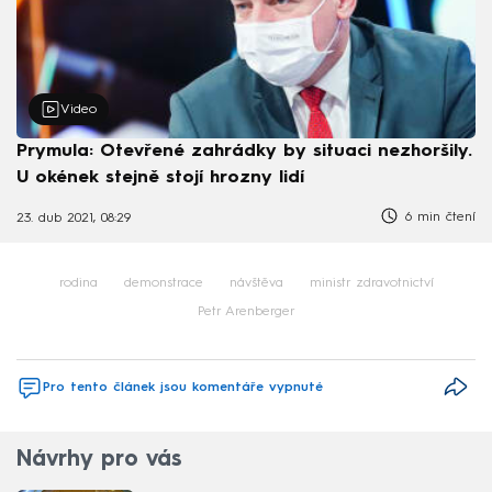
Video
Prymula: Otevřené zahrádky by situaci nezhoršily.
U okének stejně stojí hrozny lidí
6 min čtení
23. dub 2021, 08:29
rodina
demonstrace
návštěva
ministr zdravotnictví
Petr Arenberger
Pro tento článek jsou komentáře vypnuté
Návrhy pro vás