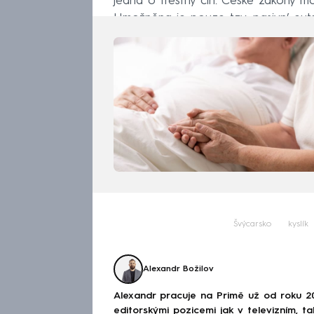
jedná o trestný čin. České zákony m
Umožněna je pouze tzv. pasivní eutan
Švýcarsko
kyslík
Alexandr Božilov
Alexandr pracuje na Primě už od roku 2
editorskými pozicemi jak v televizním, ta