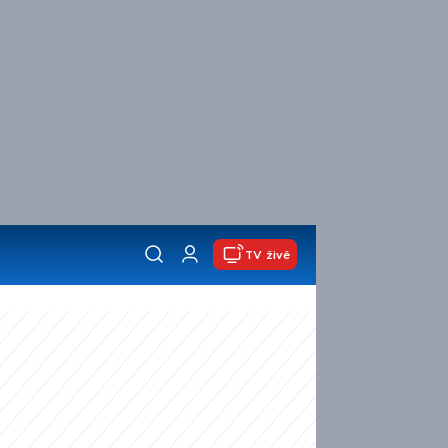
TV živě