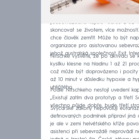
„Sebevražedná kapsle“ Sarco z 3D ti
skoncovat se životem, více možností. 
chce člověk zemřít. Může to být nap
organizace pro asistovanou sebevra
jehož australská společnost Exit Inte
Nitschke vysvětlil, že po aktivaci se
kyslíku klesne na hladinu 1 až 21 pro
což může být doprovázeno i pocity 
až 10 minut v důsledku hypoxie a hy
uhličitého.
Podle Nitschkeho nestojí uvedení kap
„Existují zatím dva prototyp a třetí
všechno půjde dobře, bude třetí stro
Švýcarské zákony nepovolují eutanázi
definovaných podmínek připraví jiná 
je ale v zemi helvétského kříže pov
asistenci při sebevraždě neprovádí 