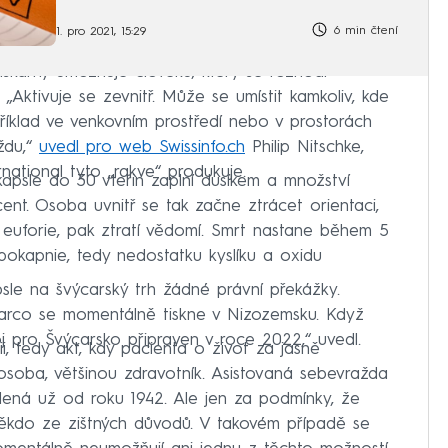
6 min čtení
1. pro 2021, 15:29
skárny umožňuje člověku, který se rozhodl
„Aktivuje se zevnitř. Může se umístit kamkoliv, kde
říklad ve venkovním prostředí nebo v prostorách
ždu,“
uvedl pro web Swissinfo.ch
Philip Nitschke,
rnational tyto „rakve“ produkuje.
 kapsle do 30 vteřin zaplní dusíkem a množství
cent. Osoba uvnitř se tak začne ztrácet orientaci,
euforie, pak ztratí vědomí. Smrt nastane během 5
pokapnie, tedy nedostatku kyslíku a oxidu
sle na švýcarský trh žádné právní překážky.
 Sarco se momentálně tiskne v Nizozemsku. Když
j pro Švýcarsko připraven v roce 2022,“ uvedl.
i, tedy akt, kdy pacienta o život za jasně
osoba, většinou zdravotník. Asistovaná sebevražda
olená už od roku 1942. Ale jen za podmínky, že
někdo ze zištných důvodů. V takovém případě se