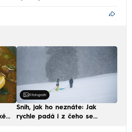
31
fotografií
Sníh, jak ho neznáte: Jak
ké
rychle padá i z čeho se
ská
skládá. A vločky nejsou bílé