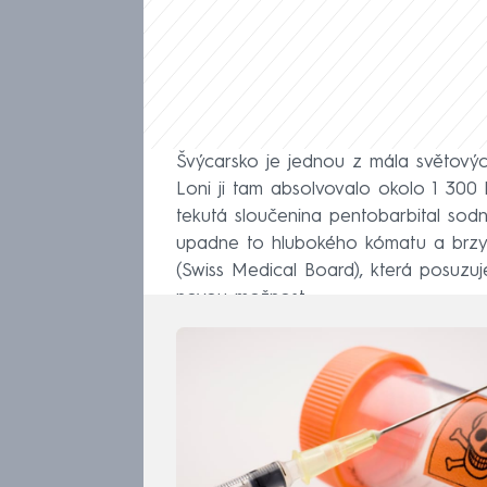
Švýcarsko je jednou z mála světovýc
Loni ji tam absolvovalo okolo 1 300 
tekutá sloučenina pentobarbital sod
upadne to hlubokého kómatu a brzy 
(Swiss Medical Board), která posuzuj
novou možnost.