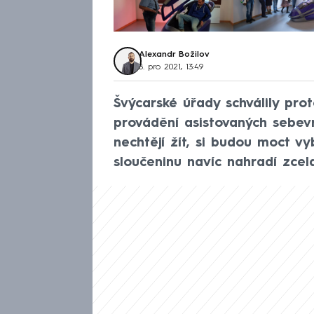
Alexandr Božilov
8. pro 2021, 13:49
Švýcarské úřady schválily pro
provádění asistovaných sebevr
nechtějí žít, si budou moct v
sloučeninu navíc nahradí zcel