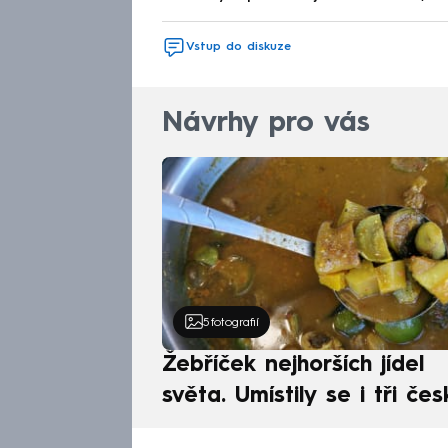
Vstup do diskuze
Návrhy pro vás
5
fotografií
Žebříček nejhorších jídel
světa. Umístily se i tři čes
pokrmy, vévodí skandináv