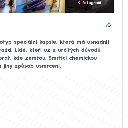
9 fotografií
totyp speciální kapsle, která má usnadnit
ažd. Lidé, kteří už z určitých důvodů
ybrat, kde zemřou. Smrtící chemickou
a jiný způsob usmrcení.