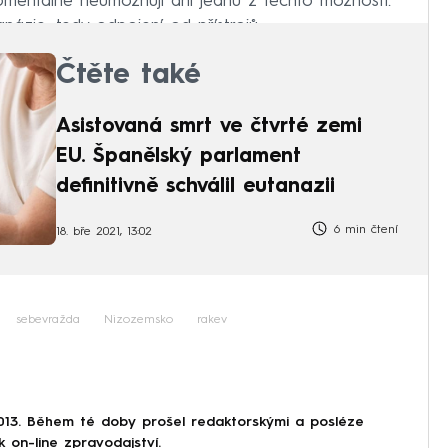
omentálně neumožňují ani jednu z těchto možností.
ázie, tedy odpojení od přístrojů.
Čtěte také
Asistovaná smrt ve čtvrté zemi
EU. Španělský parlament
definitivně schválil eutanazii
6 min čtení
18. bře 2021, 13:02
sebevražda
Nizozemsko
rakev
013. Během té doby prošel redaktorskými a posléze
k on-line zpravodajství.