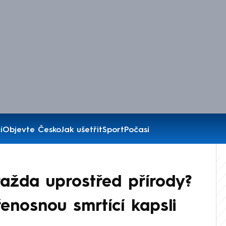
í
Objevte Česko
Jak ušetřit
Sport
Počasí
ažda uprostřed přírody?
přenosnou smrtící kapsli