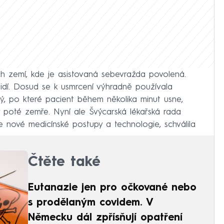
h zemí, kde je asistovaná sebevražda povolená.
lidí. Dosud se k usmrcení výhradně používala
ný, po které pacient během několika minut usne,
poté zemře. Nyní ale Švýcarská lékařská rada
e nové medicínské postupy a technologie, schválila
Čtěte také
Eutanazie jen pro očkované nebo
s prodělaným covidem. V
Německu dál zpřísňují opatření