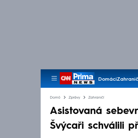
Domácí
Zahranič
Pořady
Domů
Zprávy
Zahraničí
Asistovaná sebevr
Švýcaři schválili 