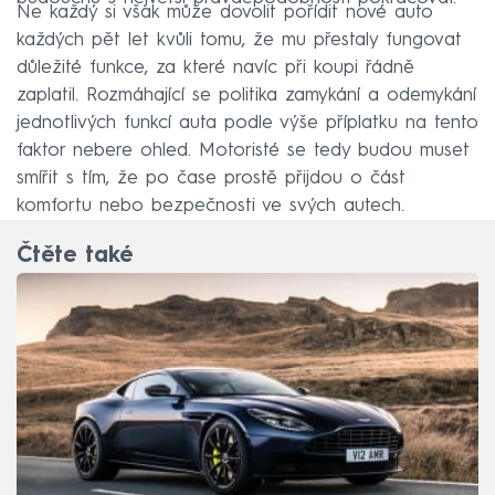
Ne každý si však může dovolit pořídit nové auto
každých pět let kvůli tomu, že mu přestaly fungovat
důležité funkce, za které navíc při koupi řádně
zaplatil. Rozmáhající se politika zamykání a odemykání
jednotlivých funkcí auta podle výše příplatku na tento
faktor nebere ohled. Motoristé se tedy budou muset
smířit s tím, že po čase prostě přijdou o část
komfortu nebo bezpečnosti ve svých autech.
Čtěte také