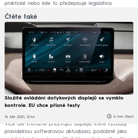
praktické nebo kde to předepisuje legislativa.
Čtěte také
Složité ovládání dotykových displejů se vymklo
kontrole. EU chce přísné testy
6 min čtení
16. bře 2021, 12:44
Více ale vnímáme přibývající displeje, které vyžadují
pravidelnou softwarovou aktualizaci, podobně jako