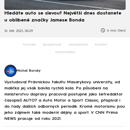
Hledáte auto se slevou? Největší dnes dostanete
u oblíbené značky Jamese Bonda
6 min čtení
16. bře 2021, 06:29
Hyundai
bezpečnost
smartphone
komfort
automobilka
Michal Borský
Vystudoval Právnickou fakultu Masarykovy univerzity, od
malička jej však bavila rychlá kola. Po působení na
ministerstvu dopravy pracoval postupně jako šéfredaktor
časopisů AUTO7 a Auto Motor a Sport Classic, přispíval i
do řady dalších odborných periodik. Kromě motorismu jsou
jeho zájmem také moderní dějiny a sport. V CNN Prima
NEWS pracuje od roku 2021.