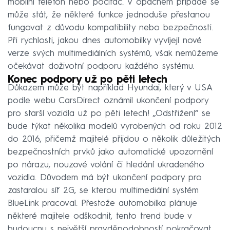
mobilní telefon nebo počítač. V opačném případě se
může stát, že některé funkce jednoduše přestanou
fungovat z důvodu kompatibility nebo bezpečnosti.
Při rychlosti, jakou dnes automobilky vyvíjejí nové
verze svých multimediálních systémů, však nemůžeme
očekávat doživotní podporu každého systému.
Konec podpory už po pěti letech
Důkazem může být například Hyundai, který v USA
podle webu CarsDirect oznámil ukončení podpory
pro starší vozidla už po pěti letech! „Odstřižení“ se
bude týkat několika modelů vyrobených od roku 2012
do 2016, přičemž majitelé přijdou o několik důležitých
bezpečnostních prvků jako automatické upozornění
po nárazu, nouzové volání či hledání ukradeného
vozidla. Důvodem má být ukončení podpory pro
zastaralou síť 2G, se kterou multimediální systém
BlueLink pracoval. Přestože automobilka plánuje
některé majitele odškodnit, tento trend bude v
budoucnu s největší pravděpodobností pokračovat.