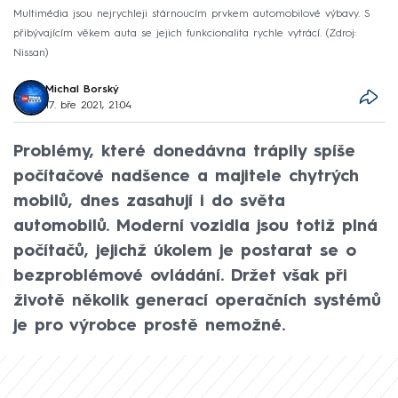
Multimédia jsou nejrychleji stárnoucím prvkem automobilové výbavy. S
přibývajícím věkem auta se jejich funkcionalita rychle vytrácí.
Zdroj:
Nissan
Michal Borský
17. bře 2021, 21:04
Problémy, které donedávna trápily spíše
počítačové nadšence a majitele chytrých
mobilů, dnes zasahují i do světa
automobilů. Moderní vozidla jsou totiž plná
počítačů, jejichž úkolem je postarat se o
bezproblémové ovládání. Držet však při
životě několik generací operačních systémů
je pro výrobce prostě nemožné.