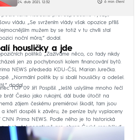
6 min čtení
24. dub 2021, 12:32
u podle Jana Kubáčka pravděpodobně využije
ovu vládu. „Se svržením vlády však opozice příliš
ejmocnějším mužem by se totiž v tu chvíli stal
ozici noční můra,“ dodal.
alí housličky a jde
opozičních politiků. „Zažíváme něco, co tady nikdy
dcházeli jen za pochybnosti kolem financování bytů.
N Prima NEWS předseda KDU-ČSL Marian Jurečka.
. „Normální politik by si sbalil housličky a odešel.
il,“ dodal.
ec TOP 09 Jiří Pospíšil. „Ještě uslyšíme mnoho řečí
de brát Česko jako rukojmí, dál bude útočit na
 nemá zájem českému premiérovi škodit, tam jsou
 a kteří dospěli k závěru, že peníze byly vyplaceny
ání CNN Prima NEWS. Podle něho je to historická
U a „bohužel negativně pro obraz České republiky“.