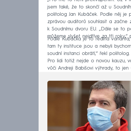
jsem také, že to skončí až u Soudn
politolog Jan Kubáček. Podle něj j
zprávou auditorů souhlasit a začne 
k Soudnímu dvoru EU. „Dále se to po
můžeme slyšet nejdříve za tři roky,“ 
Podle Kubáčka je to reálná varianta,
tam ty instituce jsou a nebyli bycho
soudní instanci obrátí,“ řekl politolo
Pro lidi totiž nejde o novou kauzu, vo
vůči Andreji Babišovi výhrady, to jen u