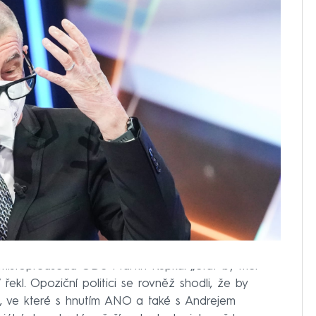
místopředseda ODS Martin Kupka. „Stát by měl
řekl. Opoziční politici se rovněž shodli, že by
du, ve které s hnutím ANO a také s Andrejem