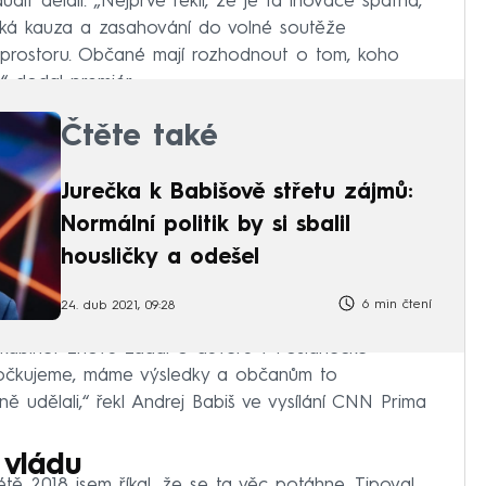
audit dělali. „Nejprve řekli, že je ta inovace špatná,
tická kauza a zasahování do volné soutěže
o prostoru. Občané mají rozhodnout o tom, koho
u,“ dodal premiér.
Čtěte také
Jurečka k Babišově střetu zájmů:
Normální politik by si sbalil
housličky a odešel
6 min čtení
24. dub 2021, 09:28
 kabinet znovu žádal o důvěru v Poslanecké
 očkujeme, máme výsledky a občanům to
 udělali,“ řekl Andrej Babiš ve vysílání CNN Prima
 vládu
tě 2018 jsem říkal, že se ta věc potáhne. Tipoval