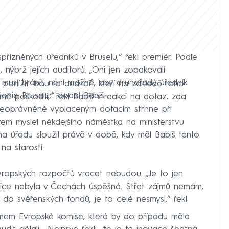
h spřízněných úředníků v Bruselu,“ řekl premiér. Podle
nýbrž jejích auditorů. „Oni jen zopakovali
 musí bránit, není možné, aby druhořadý úředník
onížit. Jsou to auditoři, kteří na základě toho
onie Bruselu,“ dodal Babiš.
mě poškodili,“ řekl Babiš v reakci na dotaz, zda
neoprávněně vyplaceným dotacím strhne při
em myslel někdejšího náměstka na ministerstvu
na úřadu sloužil právě v době, kdy měl Babiš tento
a starosti.
ropských rozpočtů vracet nebudou. „Je to jen
zice nebyla v Čechách úspěšná. Střet zájmů nemám,
l do svěřenských fondů, je to celé nesmysl,“ řekl
émem Evropské komise, která by do případu měla