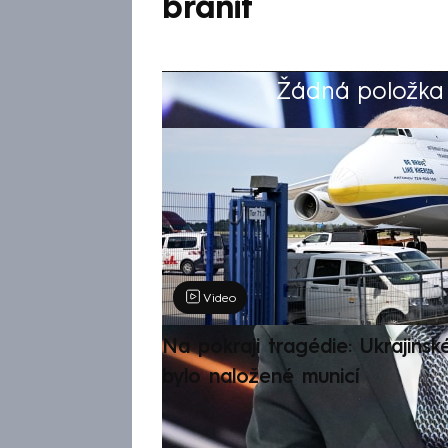
bránit
Žádná položka z
Výběr redakce
Video
Na pokraji tragédie: Ukrajinsk
bylo naložené municí