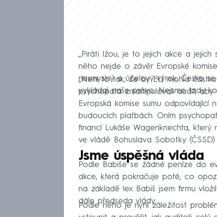
„Piráti lžou, je to jejich akce a jejic
něho nejde o závěr Evropské komise, 
nesmyslný a účelový výrok. Česko se
„Není to tak, že by EU mohla částku p
vykládal naše právo. Nejsme tady kol
psychopata zmanipulovali audit, aby 
Evropská komise sumu odpovídající 
budoucích platbách. Oním psychopat
financí Lukáše Wagenknechta, který 
ve vládě Bohuslava Sobotky (ČSSD) n
Jsme úspěšná vláda
Podle Babiše se žádné peníze do ev
akce, která pokračuje poté, co opo
na základě lex Babiš jsem firmu vloži
dále předseda vlády.
Podle něho je nyní záležitost probl