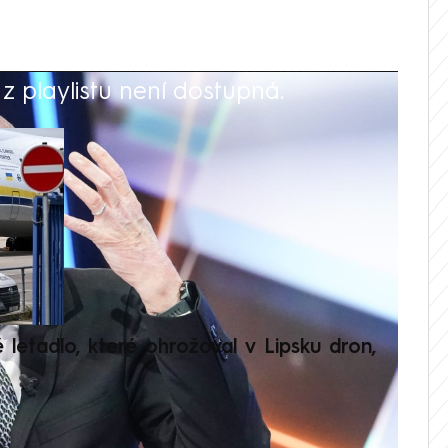
 playlistu není dostupná.
V
é letadlo, které ohrožoval v Lipsku dron,
Přilá
polit