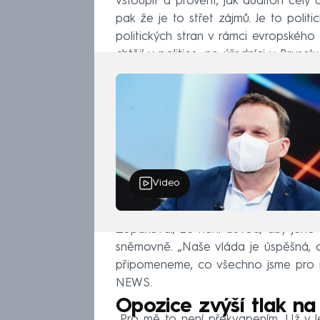
vstoupit a prověřit, jak auditoři celý 
pak že je to střet zájmů. Je to poli
politických stran v rámci evropskéh
chtějí v politice, ne úředníci v Brusel
Video
Zopakoval, že není důvod, aby jeho
sněmovně. „Naše vláda je úspěšná,
připomeneme, co všechno jsme pro ně
NEWS.
Opozice zvýší tlak na
„Pro mě to není překvapením. Už v lé