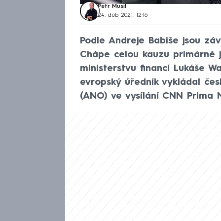
Petr Musil
24. dub 2021, 12:16
Podle Andreje Babiše jsou záv
Chápe celou kauzu primárně j
ministerstvu financí Lukáše 
evropský úředník vykládal čes
(ANO) ve vysílání CNN Prima 