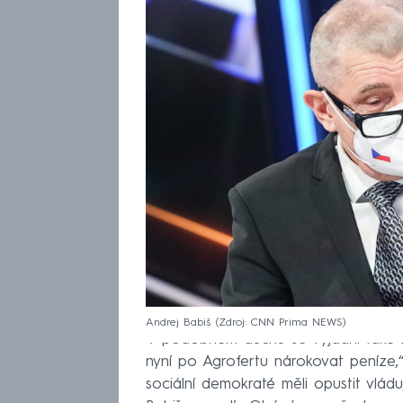
Andrej Babiš
Zdroj: CNN Prima NEWS
V podobném duchu se vyjádřil také 
nyní po Agrofertu nárokovat peníze,“ 
sociální demokraté měli opustit vlá