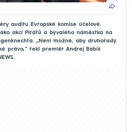
ěry auditu Evropské komise účelové.
ako akci Pirátů a bývalého náměstka na
Wagenknechta. „Není možné, aby druhořadý
ké právo,“ řekl premiér Andrej Babiš
NEWS.