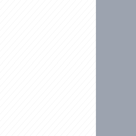
ideo
kat migranty do Česka? Sami by odešli, tvrdí exp
ické sebevraždě