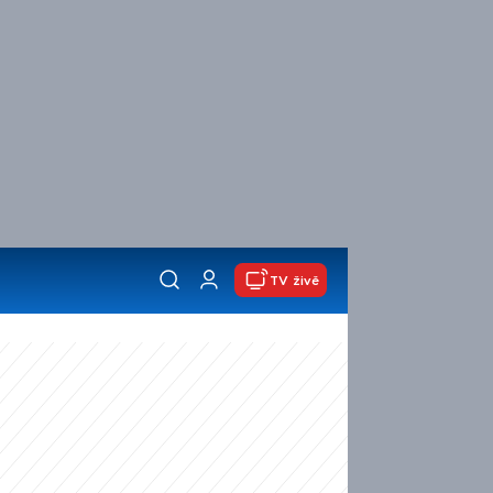
TV živě