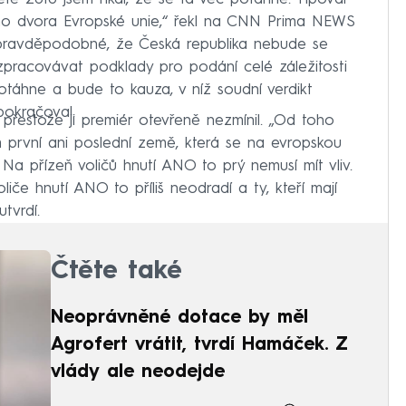
ího dvora Evropské unie,“ řekl na CNN Prima NEWS
e pravděpodobné, že Česká republika nebude se
zpracovávat podklady pro podání celé záležitosti
táhne a bude to kauza, v níž soudní verdikt
pokračoval.
 přestože ji premiér otevřeně nezmínil. „Od toho
m první ani poslední země, která se na evropskou
g. Na přízeň voličů hnutí ANO to prý nemusí mít vliv.
liče hnutí ANO to příliš neodradí a ty, kteří mají
tvrdí.
Čtěte také
Neoprávněné dotace by měl
Agrofert vrátit, tvrdí Hamáček. Z
vlády ale neodejde