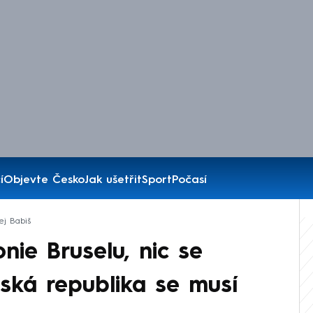
í
Objevte Česko
Jak ušetřit
Sport
Počasí
ej Babiš
nie Bruselu, nic se
ská republika se musí