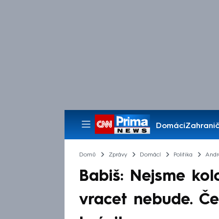
Domácí
Zahranič
Pořady
Domů
Zprávy
Domácí
Politika
Andr
Babiš: Nejsme kolo
vracet nebude. Če