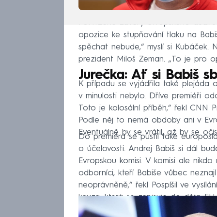
Potvrzené závěry evropského audit
opozice ke stupňování tlaku na Babiš
spěchat nebude,“ myslí si Kubáček. N
prezident Miloš Zeman. „To je pro op
Jurečka: Ať si Babiš sb
K případu se vyjádřila také plejáda 
v minulosti nebylo. Dříve premiéři o
Toto je kolosální příběh,“ řekl CN
Podle něj to nemá obdoby ani v Evropě
Eventuálně by se vrátil, až by se očist
Do premiéra se pustil také europoslan
o účelovosti. Andrej Babiš si dál bu
Evropskou komisi. V komisi ale nikdo
odborníci, kteří Babiše vůbec neznají
neoprávněně,“ řekl Pospíšil ve vysíl
kauza, která se zapisuje do dějin E