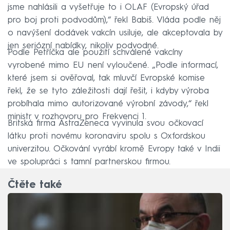
jsme nahlásili a vyšetřuje to i OLAF (Evropský úřad
pro boj proti podvodům),“ řekl Babiš. Vláda podle něj
o navýšení dodávek vakcín usiluje, ale akceptovala by
jen seriózní nabídky, nikoliv podvodné.
Podle Petříčka ale použití schválené vakcíny
vyrobené mimo EU není vyloučené. „Podle informací,
které jsem si ověřoval, tak mluvčí Evropské komise
řekl, že se tyto záležitosti dají řešit, i kdyby výroba
probíhala mimo autorizované výrobní závody,“ řekl
ministr v rozhovoru pro Frekvenci 1.
Britská firma AstraZeneca vyvinula svou očkovací
látku proti novému koronaviru spolu s Oxfordskou
univerzitou. Očkování vyrábí kromě Evropy také v Indii
ve spolupráci s tamní partnerskou firmou.
Čtěte také