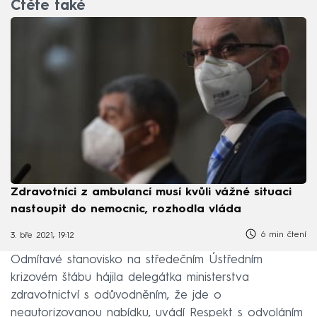
Čtěte také
Zdravotníci z ambulancí musí kvůli vážné situaci
nastoupit do nemocnic, rozhodla vláda
6 min čtení
3. bře 2021, 19:12
Odmítavé stanovisko na středečním Ústředním
krizovém štábu hájila delegátka ministerstva
zdravotnictví s odůvodněním, že jde o
neautorizovanou nabídku, uvádí Respekt s odvoláním