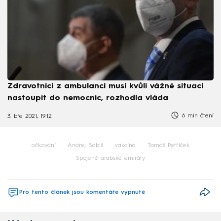
Zdravotníci z ambulancí musí kvůli vážné situaci
nastoupit do nemocnic, rozhodla vláda
6 min čtení
3. bře 2021, 19:12
očkování
Andrej Babiš
vakcína
Tomáš Petříček
Spojené arabské emiráty
Pro tento článek jsou komentáře vypnuté