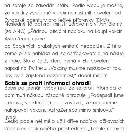
na zdroje ze zasedání štábu. Podle webu je možné,
že vakcíny vyrobené v Indii nemusí mít povolení od
Evropské agentury pro léčivé přípravky (EMA).
Následně to potvrdil ministr zdravotnictví Jan Blatný
(za ANO). „Žádnou oficiální nabídku na koupi vakcín
AstraZeneca jsme
od Spojených arabských emirátů neobdrželi. Z této
země přišla nabídka od zprostředkovatele na nákup
z Indie. Šlo o šarži, která nemá v EU povolení,“
napsal na Twitteru. „Vakcíny musíme nakupovat tak,
aby byla zajištěna bezpečnost,“ dodal ministr.
Babiš se proti informaci ohradil
Babiš po jednání vlády řekl, že se proti informaci o
odmítnutí nákupu zásadně ohrazuje. „Podepsali jsme
smlouvu, ve které jsme se zavázali, že nebudeme
nakupovat vakcínu AstraZeneca mimo smlouvu,“
uvedl.
Česko podle něj mělo už i dříve nabídky očkovacích
látek přes soukromého prostředníka. „Tenhle černý trh