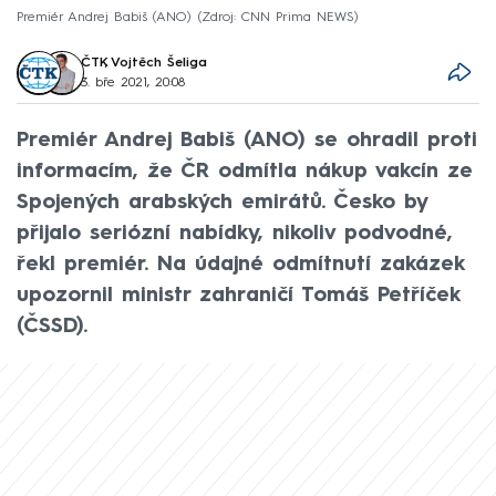
Premiér Andrej Babiš (ANO)
Zdroj: CNN Prima NEWS
ČTK
,
Vojtěch Šeliga
3. bře 2021, 20:08
Premiér Andrej Babiš (ANO) se ohradil proti
informacím, že ČR odmítla nákup vakcín ze
Spojených arabských emirátů. Česko by
přijalo seriózní nabídky, nikoliv podvodné,
řekl premiér. Na údajné odmítnutí zakázek
upozornil ministr zahraničí Tomáš Petříček
(ČSSD).