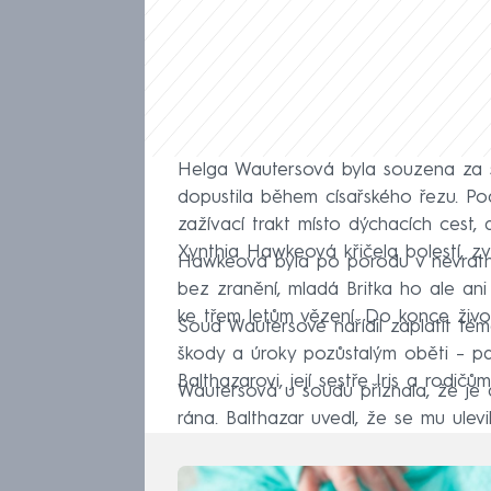
Helga Wautersová byla souzena za sé
dopustila během císařského řezu. Po
zažívací trakt místo dýchacích cest, a
Xynthia Hawkeová křičela bolestí, zv
Hawkeová byla po porodu v nevratn
bez zranění, mladá Britka ho ale ani
ke třem letům vězení. Do konce živo
Soud Wautersové nařídil zaplatit témě
škody a úroky pozůstalým oběti – pa
Balthazarovi, její sestře Iris a rodi
Wautersová u soudu přiznala, že je a
rána. Balthazar uvedl, že se mu ulevi