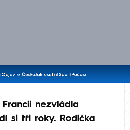
í
Objevte Česko
Jak ušetřit
Sport
Počasí
 Francii nezvládla
í si tři roky. Rodička