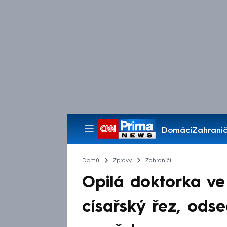
Domácí
Zahranič
Pořady
Domů
Zprávy
Zahraničí
Opilá doktorka ve
císařský řez, odsed