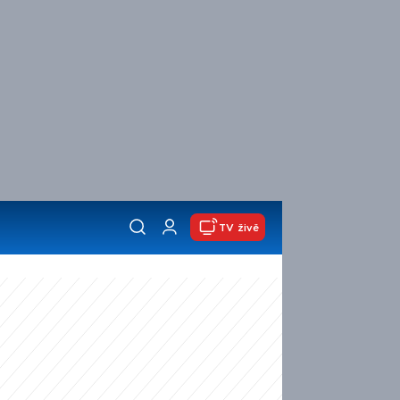
TV živě