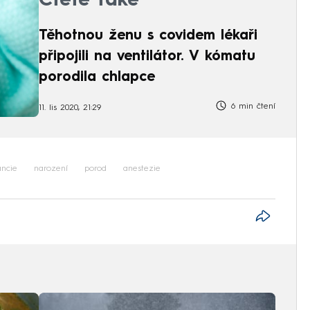
Čtěte také
Těhotnou ženu s covidem lékaři
připojili na ventilátor. V kómatu
porodila chlapce
6 min čtení
11. lis 2020, 21:29
ancie
narození
porod
anestezie