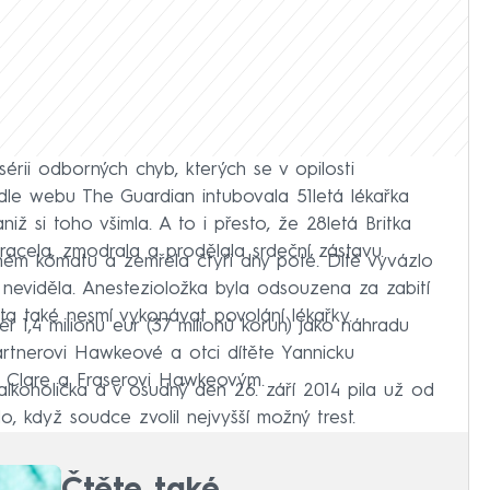
rii odborných chyb, kterých se v opilosti
dle webu The Guardian intubovala 51letá lékařka
niž si toho všimla. A to i přesto, že 28letá Britka
racela, zmodrala a prodělala srdeční zástavu.
ém kómatu a zemřela čtyři dny poté. Dítě vyvázlo
 neviděla. Anestezioložka byla odsouzena za zabití
ta také nesmí vykonávat povolání lékařky.
ř 1,4 milionu eur (37 milionů korun) jako náhradu
rtnerovi Hawkeové a otci dítěte Yannicku
čům Clare a Fraserovi Hawkeovým.
lkoholička a v osudný den 26. září 2014 pila už od
lo, když soudce zvolil nejvyšší možný trest.