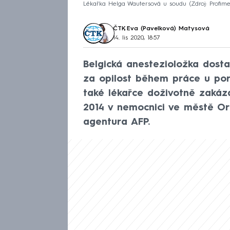
Lékařka Helga Wautersová u soudu
Zdroj: Profim
ČTK
,
Eva (Pavelková) Matysová
14. lis 2020, 18:57
Belgická anestezioložka dostal
za opilost během práce u poro
také lékařce doživotně zakáza
2014 v nemocnici ve městě Ort
agentura AFP.