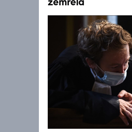
zemřela