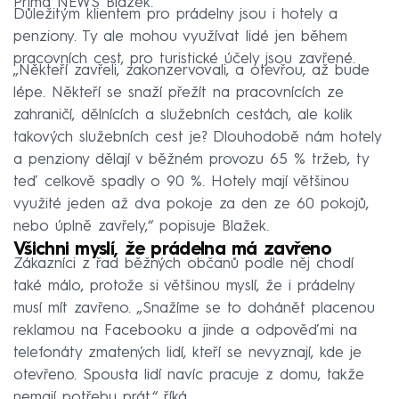
Prima NEWS Blažek.
Důležitým klientem pro prádelny jsou i hotely a
penziony. Ty ale mohou využívat lidé jen během
pracovních cest, pro turistické účely jsou zavřené.
„Někteří zavřeli, zakonzervovali, a otevřou, až bude
lépe. Někteří se snaží přežít na pracovnících ze
zahraničí, dělnících a služebních cestách, ale kolik
takových služebních cest je? Dlouhodobě nám hotely
a penziony dělají v běžném provozu 65 % tržeb, ty
teď celkově spadly o 90 %. Hotely mají většinou
využité jeden až dva pokoje za den ze 60 pokojů,
nebo úplně zavřely,“ popisuje Blažek.
Všichni myslí, že prádelna má zavřeno
Zákazníci z řad běžných občanů podle něj chodí
také málo, protože si většinou myslí, že i prádelny
musí mít zavřeno. „Snažíme se to dohánět placenou
reklamou na Facebooku a jinde a odpověďmi na
telefonáty zmatených lidí, kteří se nevyznají, kde je
otevřeno. Spousta lidí navíc pracuje z domu, takže
nemají potřebu prát,“ říká.