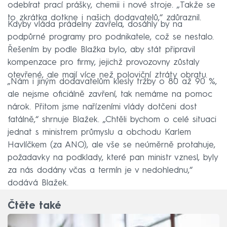
odebírat prací prášky, chemii i nové stroje. „Takže se
to zkrátka dotkne i našich dodavatelů,“ zdůraznil.
Kdyby vláda prádelny zavřela, dosáhly by na
podpůrné programy pro podnikatele, což se nestalo.
Řešením by podle Blažka bylo, aby stát připravil
kompenzace pro firmy, jejichž provozovny zůstaly
otevřené, ale mají více než poloviční ztráty obratu.
„Nám i jiným dodavatelům klesly tržby o 80 až 90 %,
ale nejsme oficiálně zavření, tak nemáme na pomoc
nárok. Přitom jsme nařízeními vlády dotčeni dost
fatálně,“ shrnuje Blažek. „Chtěli bychom o celé situaci
jednat s ministrem průmyslu a obchodu Karlem
Havlíčkem (za ANO), ale vše se neúměrně protahuje,
požadavky na podklady, které pan ministr vznesl, byly
za nás dodány včas a termín je v nedohlednu,“
dodává Blažek.
Čtěte také