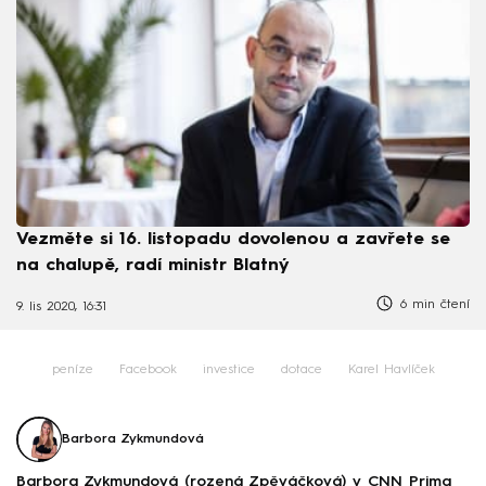
Vezměte si 16. listopadu dovolenou a zavřete se
na chalupě, radí ministr Blatný
6 min čtení
9. lis 2020, 16:31
peníze
Facebook
investice
dotace
Karel Havlíček
Barbora Zykmundová
Barbora Zykmundová (rozená Zpěváčková) v CNN Prima