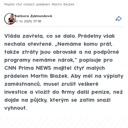
Majitel čtyř malých prádelen Martin Blažek
Barbora Zykmundová
10. lis 2020, 07:58
Vláda zavřela, co se dalo. Prádelny však
nechala otevřené. „Nemáme komu prát,
takže ztráty jsou obrovské a na podpůrné
programy nemáme nárok,“ popisuje pro
CNN Prima NEWS majitel čtyř malých
prádelen Martin Blažek. Aby měl na výplaty
zaměstnanců, musel zrušit veškeré
investice a vložit do firmy další peníze, než
dojde na půjčky, kterým se zatím snaží
vyhnout.