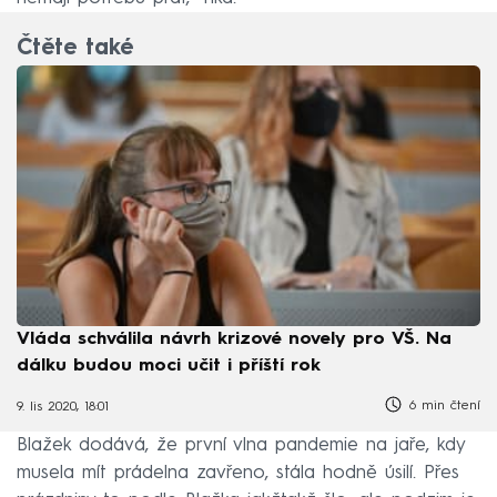
Čtěte také
Vláda schválila návrh krizové novely pro VŠ. Na
dálku budou moci učit i příští rok
6 min čtení
9. lis 2020, 18:01
Blažek dodává, že první vlna pandemie na jaře, kdy
musela mít prádelna zavřeno, stála hodně úsilí. Přes