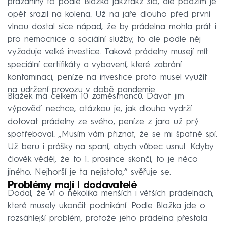
prázdniny to podle Blažka jakžtakž šlo, ale podzim je
opět srazil na kolena. Už na jaře dlouho před první
vlnou dostal sice nápad, že by prádelna mohla prát i
pro nemocnice a sociální služby, to ale podle něj
vyžaduje velké investice. Takové prádelny musejí mít
speciální certifikáty a vybavení, které zabrání
kontaminaci, peníze na investice proto musel využít
na udržení provozu v době pandemie.
Blažek má celkem 10 zaměstnanců. Dávat jim
výpověď nechce, otázkou je, jak dlouho vydrží
dotovat prádelny ze svého, peníze z jara už prý
spotřeboval. „Musím vám přiznat, že se mi špatně spí.
Už beru i prášky na spaní, abych vůbec usnul. Kdyby
člověk věděl, že to 1. prosince skončí, to je něco
jiného. Nejhorší je ta nejistota,“ svěřuje se.
Problémy mají i dodavatelé
Dodal, že ví o několika menších i větších prádelnách,
které musely ukončit podnikání. Podle Blažka jde o
rozsáhlejší problém, protože jeho prádelna přestala