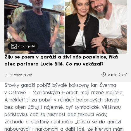
18
fotografií
Žiju se psem v garáži a živí nás popelnice, říká
otec partnera Lucie Bílé. Co mu vzkázal?
6 min čtení
15. říj 2022, 08:02
Stovky garáží poblíž bývalé koksovny Jan Šverma
v Ostravě – Mariánských Horách mají různé majitele.
A někteří si za pobyt v ruinách betonových staveb
bez oken účtují i nájemné, byť symbolické. Většinou
pětistovku, což za místnost bez tekoucí vody,
záchodu a elektřiny není málo. „Často se do garáží
nabourávají i narkomani a další lidé, ze kterých mám