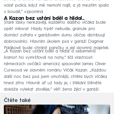
volat policii, když mě nemohl najít, a já mezitím spala
v boudě,“ vzpomíná.
A Kazan bez ustání bděl a hlídal...
Staré lásky nerezavějí, každého dalšího vlčáka bude
opět milovat. Hlady trpět nebude, granule pro
domácí zvířata v garážovém slumu občas distribuují
dobrovolníci. Hlavním úkolem psa v garáži Dagmar
Palákové bude chránit paničku a její skromný majetek.
„A Kazan bez ustání bděl a hlídal a sebemenší
šramot ho vymršťoval na nohy,“ líčil vlastnosti
německých ovčáků americký spisovatel James Oliver
Curwood ve slavném románu Vlčák Kazan. „Každou
další noc bez psa jsem smutnější, chtěla bych vlčáka
hned zítra. Hlavně ať už tady je, i štěkání štěněte
dokáže vylekat zloděje,“ věří žena žijící v garáži.
Čtěte také