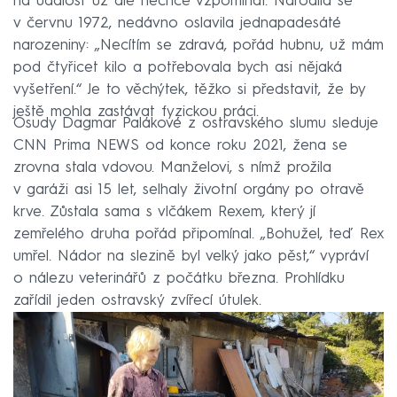
na událost už ale nechce vzpomínat. Narodila se
v červnu 1972, nedávno oslavila jednapadesáté
narozeniny: „Necítím se zdravá, pořád hubnu, už mám
pod čtyřicet kilo a potřebovala bych asi nějaká
vyšetření.“ Je to věchýtek, těžko si představit, že by
ještě mohla zastávat fyzickou práci.
Osudy Dagmar Palákové z ostravského slumu sleduje
CNN Prima NEWS od konce roku 2021, žena se
zrovna stala vdovou. Manželovi, s nímž prožila
v garáži asi 15 let, selhaly životní orgány po otravě
krve. Zůstala sama s vlčákem Rexem, který jí
zemřelého druha pořád připomínal. „Bohužel, teď Rex
umřel. Nádor na slezině byl velký jako pěst,“ vypráví
o nálezu veterinářů z počátku března. Prohlídku
zařídil jeden ostravský zvířecí útulek.