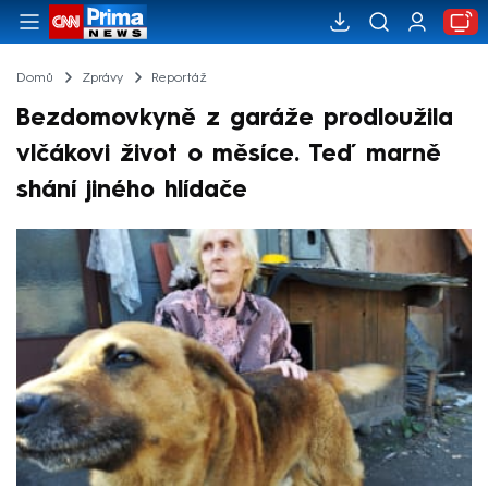
Domů
Zprávy
Reportáž
Bezdomovkyně z garáže prodloužila
vlčákovi život o měsíce. Teď marně
shání jiného hlídače