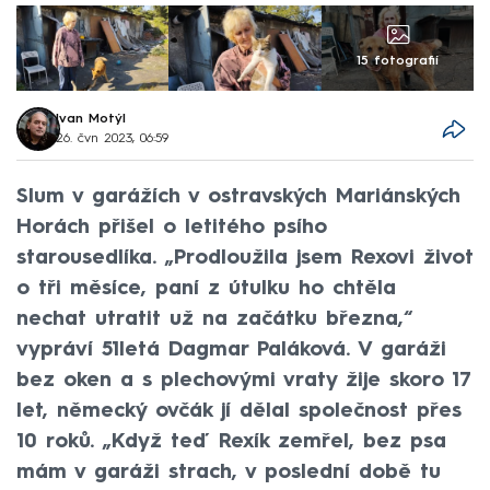
15 fotografií
Ivan Motýl
26. čvn 2023, 06:59
Slum v garážích v ostravských Mariánských
Horách přišel o letitého psího
starousedlíka. „Prodloužila jsem Rexovi život
o tři měsíce, paní z útulku ho chtěla
nechat utratit už na začátku března,“
vypráví 51letá Dagmar Paláková. V garáži
bez oken a s plechovými vraty žije skoro 17
let, německý ovčák jí dělal společnost přes
10 roků. „Když teď Rexík zemřel, bez psa
mám v garáži strach, v poslední době tu