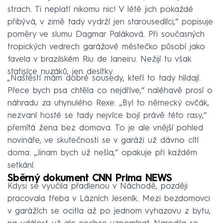
strach. Ti neplatí nikomu nic! V létě jich pokaždé
přibývá, v zimě tady vydrží jen starousedlíci,“ popisuje
poměry ve slumu Dagmar Paláková. Při současných
tropických vedrech garážové městečko působí jako
favela v brazilském Riu de Janeiru. Nežijí tu však
statisíce nuzáků, jen desítky.
„Naštěstí mám dobré sousedy, kteří to tady hlídají.
Přece bych psa chtěla co nejdříve,“ naléhavě prosí o
náhradu za uhynulého Rexe. „Byl to německý ovčák,
nezvaní hosté se tady nejvíce bojí právě této rasy,“
přemítá žena bez domova. To je ale vnější pohled
novináře, ve skutečnosti se v garáži už dávno cítí
doma. „Jinam bych už nešla,“ opakuje při každém
setkání.
Sběrný dokument CNN Prima NEWS
Kdysi se vyučila přadlenou v Náchodě, později
pracovala třeba v Lázních Jeseník. Mezi bezdomovci
v garážích se ocitla až po jednom vyhazovu z bytu,