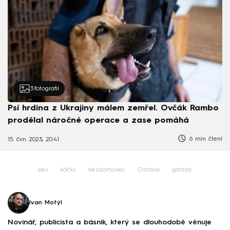
3
fotografií
Psí hrdina z Ukrajiny málem zemřel. Ovčák Rambo
prodělal náročné operace a zase pomáhá
6 min čtení
15. čvn 2023, 20:41
pes
kočky
bezdomovec
Ostrava
garáže
Ivan Motýl
Novinář, publicista a básník, který se dlouhodobě věnuje