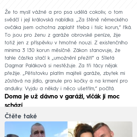
Že to myslí vážné a pro psa udělá cokoliv, o tom
svědčí i její královská nabídka. „Za štěně německého
ovčáka jsem ochotna zaplatit třeba i tisíc korun,“ říká.
To jsou pro ženu z garáže obrovské peníze, žije
totiž jen z příspěvku v hmotné nouzi. Z existenčního
minima 3 130 korun měsíčně. Zákon stanovuje, že
tahle částka stačí k „umožnění přežití“ a 51letá
Dagmar Paláková si nestěžuje. Za tři tácy nějak
přežije. „Pětistovku platím majiteli garáže, zbytek mi
zůstává na jídlo, granule pro kočky a na krmení pro
andulky. Vyjdu a někdy i něco ušetřím,“ počítá.
Doma je už dávno v garáži, vlčák jí moc
schází
Čtěte také