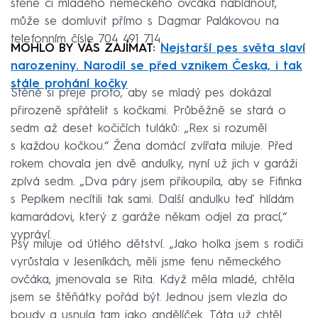
štěně či mladého německého ovčáka nabídnout,
může se domluvit přímo s Dagmar Palákovou na
telefonním čísle 704 491 714.
MOHLO BY VÁS ZAJÍMAT:
Nejstarší pes světa slaví
narozeniny. Narodil se před vznikem Česka, i tak
stále prohání kočky
Štěně si přeje proto, aby se mladý pes dokázal
přirozeně spřátelit s kočkami. Průběžně se stará o
sedm až deset kočičích tuláků: „Rex si rozuměl
s každou kočkou.“ Žena domácí zvířata miluje. Před
rokem chovala jen dvě andulky, nyní už jich v garáži
zpívá sedm. „Dva páry jsem přikoupila, aby se Fifinka
s Pepíkem necítili tak sami. Další andulku teď hlídám
kamarádovi, který z garáže někam odjel za prací,“
vypráví.
Psy miluje od útlého dětství. „Jako holka jsem s rodiči
vyrůstala v Jeseníkách, měli jsme fenu německého
ovčáka, jmenovala se Rita. Když měla mladé, chtěla
jsem se štěňátky pořád být. Jednou jsem vlezla do
boudy a usnula tam jako andělíček. Táta už chtěl