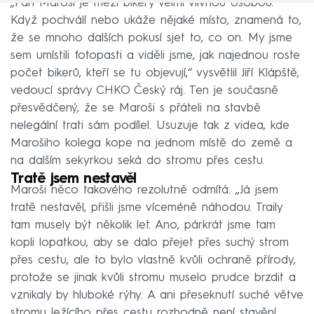
„Pan Maroši je mezi bikery velmi vlivnou osobou.
Když pochválí nebo ukáže nějaké místo, znamená to,
že se mnoho dalších pokusí sjet to, co on. My jsme
sem umístili fotopasti a viděli jsme, jak najednou roste
počet bikerů, kteří se tu objevují,“ vysvětlil Jiří Klápště,
vedoucí správy CHKO Český ráj. Ten je současně
přesvědčený, že se Maroši s přáteli na stavbě
nelegální trati sám podílel. Usuzuje tak z videa, kde
Marošiho kolega kope na jednom místě do země a
na dalším sekyrkou seká do stromu přes cestu.
Tratě jsem nestavěl
Maroši něco takového rezolutně odmítá. „Já jsem
tratě nestavěl, přišli jsme víceméně náhodou. Traily
tam musely být několik let. Ano, párkrát jsme tam
kopli lopatkou, aby se dalo přejet přes suchý strom
přes cestu, ale to bylo vlastně kvůli ochraně přírody,
protože se jinak kvůli stromu muselo prudce brzdit a
vznikaly by hluboké rýhy. A ani přeseknutí suché větve
stromu ležícího přes cestu rozhodně není stavění