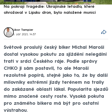
Na pokraji tragédie: Ukrajinské letadlo, které
P
ohrožoval v Lipsku dron, bylo naložené municí
e
Libor Tampier
8. zář 2021, 14:37
Světově proslulý český biker Michal Maroši
dostal vysokou pokutu za sjíždění nelegální
trati v srdci Českého ráje. Podle správy
CHKO ji sám postavil, to ale Maroši
rezolutně popírá, stejně jako to, že by další
milovníky extrémní jízdy terénem na traily
do zakázané oblasti lákal. Popularita sjezdů
mimo značené cesty roste. Vysoká pokuta
pro známého bikera má být pro ostatní
výstrahou.