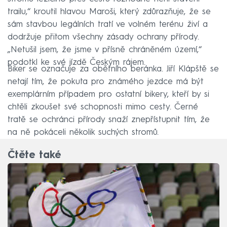
trailu,“ kroutil hlavou Maroši, který zdůrazňuje, že se
sám stavbou legálních tratí ve volném terénu živí a
dodržuje přitom všechny zásady ochrany přírody.
„Netušil jsem, že jsme v přísně chráněném území,“
podotkl ke své jízdě Českým rájem.
Biker se označuje za obětního beránka. Jiří Klápště se
netají tím, že pokuta pro známého jezdce má být
exemplárním případem pro ostatní bikery, kteří by si
chtěli zkoušet své schopnosti mimo cesty. Černé
tratě se ochránci přírody snaží znepřístupnit tím, že
na ně pokáceli několik suchých stromů.
Čtěte také