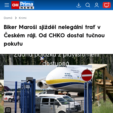
Domů
Krimi
Biker Maroši sjížděl nelegální trať v
Českém ráji. Od CHKO dostal tučnou
pokutu
Žádná položka z playlistu není
Výběr redakce
dostupná.