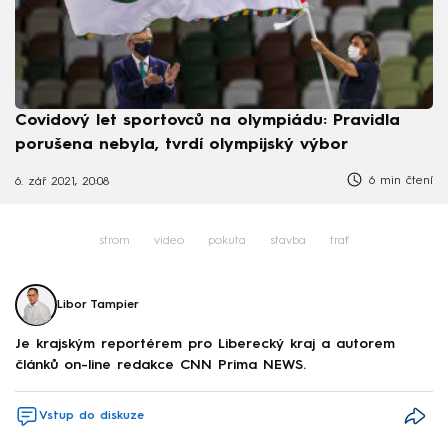
Covidový let sportovců na olympiádu: Pravidla
porušena nebyla, tvrdí olympijský výbor
6 min čtení
6. zář 2021, 20:08
strom
video
pokuta
stavba
trať
Libor Tampier
Je krajským reportérem pro Liberecký kraj a autorem
článků on-line redakce CNN Prima NEWS.
Vstup do diskuze