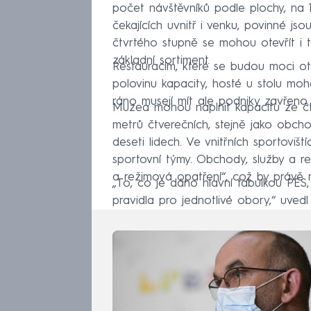
počet návštěvníků podle plochy, na 1
čekajících uvnitř i venku, povinné j
čtvrtého stupně se mohou otevřít i 
základní sortiment.
Restauracím, které se budou moci ote
polovinu kapacity, hosté u stolu moh
ráno musejí mít ale podniky zavřeno.
Muzea mohou naplnit kapacitu ze čtv
metrů čtverečních, stejně jako obch
deseti lidech. Ve vnitřních sportoviš
sportovní týmy. Obchody, služby a r
a režimová opatření“, což by právě n
„To, co je dáno hlavní tabulkou PES
pravidla pro jednotlivé obory,“ uvedl 