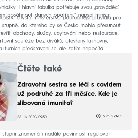
lášky. I hlavní tabulka potřebuje svou ‚prováděcí
em dosáhnout daných opatření,“ napsal ministr.
olství chystá ministerstvo podrobnější pravidla pro
ího stupně, do kterého by se Česko mohlo přesunout
tevřít obchody, služby, ubytování nebo restaurace,
ovní soutěže bez diváků, otevřeny knihovny,
turních představení se ale zatím nepočítá.
Čtěte také
Zdravotní sestra se léčí s covidem
už podruhé za tři měsíce. Kde je
slibovaná imunita?
6 min čtení
25. lis 2020, 09:30
 stupni znamená i nadále povinnost regulovat