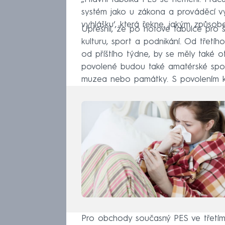
systém jako u zákona a prováděcí vyh
vyhlášku‘, která řekne, jakým způsob
Upřesnil, že po hotové tabulce pro šk
kulturu, sport a podnikání. Od třet
od příštího týdne, by se měly také o
povolené budou také amatérské sport
muzea nebo památky. S povolením kul
Pro obchody současný PES ve třetím