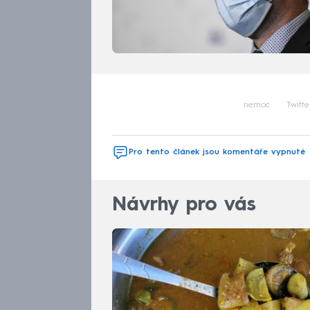
nemoc
Twitte
Pro tento článek jsou komentáře vypnuté
Návrhy pro vás