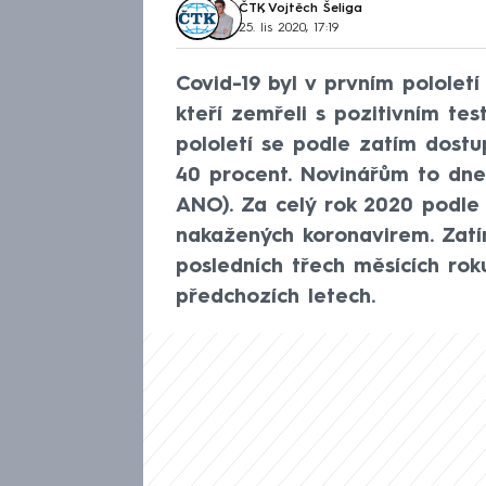
ČTK
,
Vojtěch Šeliga
25. lis 2020, 17:19
Covid-19 byl v prvním pololetí 
kteří zemřeli s pozitivním te
pololetí se podle zatím dostu
40 procent. Novinářům to dnes
ANO). Za celý rok 2020 podle 
nakažených koronavirem. Zatí
posledních třech měsících rok
předchozích letech.