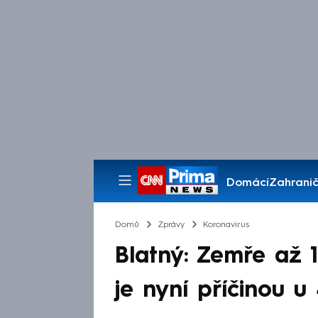
Domácí
Zahranič
Pořady
Domů
Zprávy
Koronavirus
Blatný: Zemře až 1
je nyní příčinou u