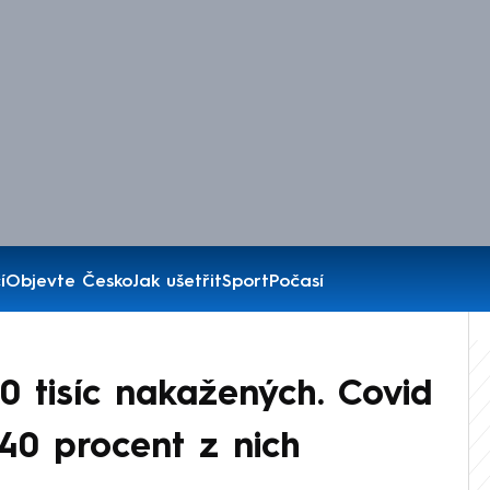
í
Objevte Česko
Jak ušetřit
Sport
Počasí
0 tisíc nakažených. Covid
 40 procent z nich