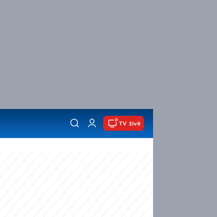
TV živě