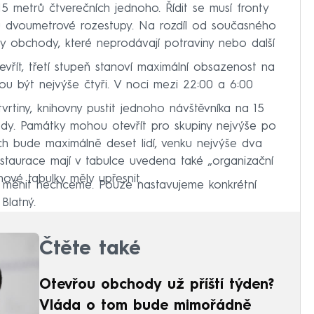
5 metrů čtverečních jednoho. Řídit se musí fronty
sou dvoumetrové rozestupy. Na rozdíl od současného
ty obchody, které neprodávají potraviny nebo další
vřít, třetí stupeň stanoví maximální obsazenost na
ou být nejvýše čtyři. V noci mezi 22:00 a 6:00
rtiny, knihovny pustit jednoho návštěvníka na 15
ody. Památky mohou otevřít pro skupiny nejvýše po
tích bude maximálně deset lidí, venku nejvýše dva
estaurace mají v tabulce uvedena také „organizační
ové tabulky měly upřesnit.
, měnit nechceme. Pouze nastavujeme konkrétní
Blatný.
Čtěte také
Otevřou obchody už příští týden?
Vláda o tom bude mimořádně