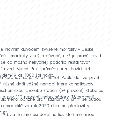
je hlavním důvodem zvýšené mortality v České
nárůst mortality z jiných důvodů, než je pravě covid-
 se co možná nejrychleji podařilo restartovat
,“ uvedl Blatný. Proti průměru předchozích let
dem-19 asi 1000 lidí navíc.
a koronavirus je 79 až 80 let. Podle dat za první
ň různé další vážné nemoci, které komplikovaly
 o ischemickou chorobu srdeční (39 procent), diabetes
e a cév (20 procent) nebo nádory (18 procent).
e Blatného obtížné určit, záznamy o úmrtí se budou
 o mortalitě za rok 2020 chceme předložit v
istr.
byla na jaře asi desetina lidí, kteří měli jinou