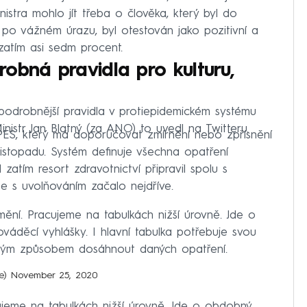
inistra mohlo jít třeba o člověka, který byl do
po vážném úrazu, byl otestován jako pozitivní a
zatím asi sedm procent.
obná pravidla pro kulturu,
e podrobnější pravidla v protiepidemickém systému
inistr Jan Blatný (za ANO) to uvedl na Twitteru.
ES, který má doporučovat zmírnění nebo zpřísnění
. listopadu. Systém definuje všechna opatření
tím resort zdravotnictví připravil spolu s
 se s uvolňováním začalo nejdříve.
mění. Pracujeme na tabulkách nižší úrovně. Jde o
áděcí vyhlášky. I hlavní tabulka potřebuje svou
jakým způsobem dosáhnout daných opatření.
ne)
November 25, 2020
ujeme na tabulkách nižší úrovně. Jde o obdobný