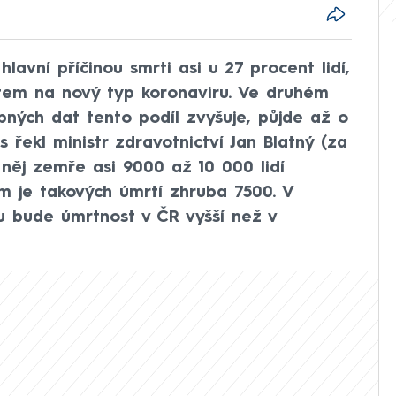
hlavní příčinou smrti asi u 27 procent lidí,
stem na nový typ koronaviru. Ve druhém
pných dat tento podíl zvyšuje, půjde až o
 řekl ministr zdravotnictví Jan Blatný (za
něj zemře asi 9000 až 10 000 lidí
m je takových úmrtí zhruba 7500. V
u bude úmrtnost v ČR vyšší než v