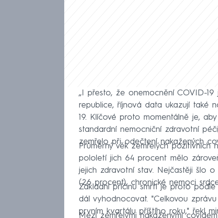
„I přesto, že onemocnění COVID-19 
republice, říjnová data ukazují také 
19. Klíčové proto momentálně je, aby
standardní nemocniční zdravotní péči
zemřelo při odečtení nakažených covi
Průměrný věk zemřelých pozitivních n
pololetí jich 64 procent mělo zárove
jejich zdravotní stav. Nejčastěji šlo
(26 procent), chronické nemoci srdc
Základní příčinu smrti je proto podl
dál vyhodnocovat. "Celkovou zprávu
prvním kvartálu příštího roku," řekl min
Mezi zemřelými nakaženými covidem-19 