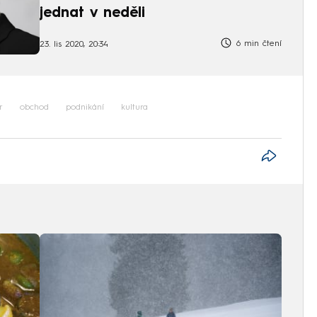
jednat v neděli
6 min čtení
23. lis 2020, 20:34
r
obchod
podnikání
kultura