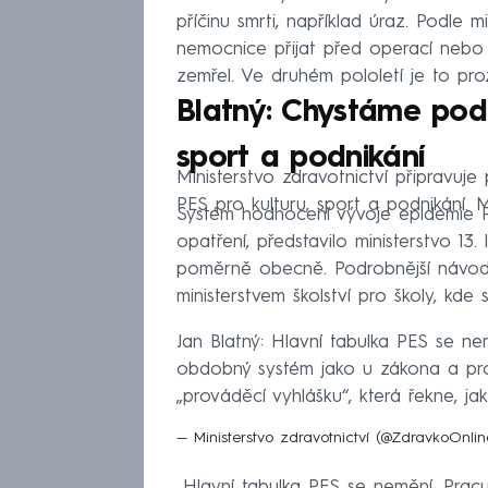
příčinu smrti, například úraz. Podle m
nemocnice přijat před operací nebo 
zemřel. Ve druhém pololetí je to pro
Blatný: Chystáme podr
sport a podnikání
Ministerstvo zdravotnictví připravuj
PES pro kulturu, sport a podnikání. M
Systém hodnocení vývoje epidemie P
opatření, představilo ministerstvo 13
poměrně obecně. Podrobnější návod za
ministerstvem školství pro školy, kde
Jan Blatný: Hlavní tabulka PES se ne
obdobný systém jako u zákona a prov
„prováděcí vyhlášku“, která řekne, 
— Ministerstvo zdravotnictví (@ZdravkoOnli
„Hlavní tabulka PES se nemění. Prac