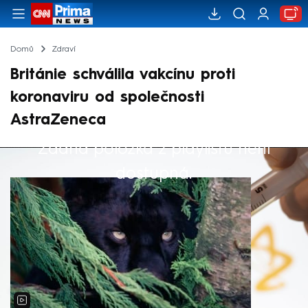
Domů
Zdraví
Británie schválila vakcínu proti
koronaviru od společnosti
AstraZeneca
Žádná položka z playlistu není
Výběr redakce
dostupná.