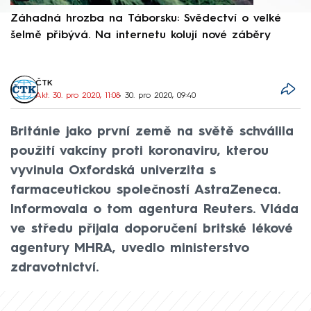
Záhadná hrozba na Táborsku: Svědectví o velké
S
šelmě přibývá. Na internetu kolují nové záběry
d
ČTK
Akt. 30. pro 2020, 11:08
• 30. pro 2020, 09:40
Británie jako první země na světě schválila
použití vakcíny proti koronaviru, kterou
vyvinula Oxfordská univerzita s
farmaceutickou společností AstraZeneca.
Informovala o tom agentura Reuters. Vláda
ve středu přijala doporučení britské lékové
agentury MHRA, uvedlo ministerstvo
zdravotnictví.