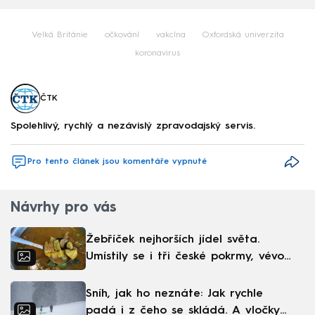
Velká Británie
očkování
vakcína
Oxfordská univerzita
koronavirus
ČTK
Spolehlivý, rychlý a nezávislý zpravodajský servis.
Pro tento článek jsou komentáře vypnuté
Návrhy pro vás
Žebříček nejhorších jídel světa.
Umístily se i tři české pokrmy, vévodí
skandinávská kuchyně
Sníh, jak ho neznáte: Jak rychle
padá i z čeho se skládá. A vločky