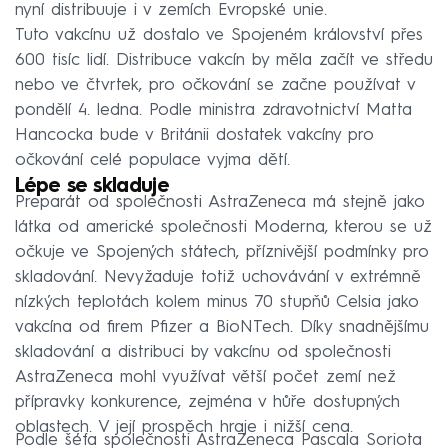
nyní distribuuje i v zemích Evropské unie.
Tuto vakcínu už dostalo ve Spojeném království přes
600 tisíc lidí. Distribuce vakcín by měla začít ve středu
nebo ve čtvrtek, pro očkování se začne používat v
pondělí 4. ledna. Podle ministra zdravotnictví Matta
Hancocka bude v Británii dostatek vakcíny pro
očkování celé populace vyjma dětí.
Lépe se skladuje
Preparát od společnosti AstraZeneca má stejně jako
látka od americké společnosti Moderna, kterou se už
očkuje ve Spojených státech, příznivější podmínky pro
skladování. Nevyžaduje totiž uchovávání v extrémně
nízkých teplotách kolem minus 70 stupňů Celsia jako
vakcína od firem Pfizer a BioNTech. Díky snadnějšímu
skladování a distribuci by vakcínu od společnosti
AstraZeneca mohl využívat větší počet zemí než
přípravky konkurence, zejména v hůře dostupných
oblastech. V její prospěch hraje i nižší cena.
Podle šéfa společnosti AstraZeneca Pascala Soriota