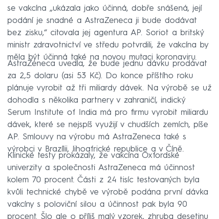
se vakcína „ukázala jako účinná, dobře snášená, její
podání je snadné a AstraZeneca ji bude dodávat
bez zisku,“ citovala jej agentura AP. Soriot a britský
ministr zdravotnictví ve středu potvrdili, že vakcína by
měla být účinná také na novou mutaci koronaviru.
AstraZeneca uvedla, že bude jednu dávku prodávat
za 2,5 dolaru (asi 53 Kč). Do konce příštího roku
plánuje vyrobit až tři miliardy dávek. Na výrobě se už
dohodla s několika partnery v zahraničí, indický
Serum Institute of India má pro firmu vyrobit miliardu
dávek, které se nejspíš využijí v chudších zemích, píše
AP. Smlouvy na výrobu má AstraZeneca také s
výrobci v Brazílii, Jihoafrické republice a v Číně.
Klinické testy prokázaly, že vakcína Oxfordské
univerzity a společnosti AstraZeneca má účinnost
kolem 70 procent. Části z 24 tisíc testovaných byla
kvůli technické chybě ve výrobě podána první dávka
vakcíny s poloviční silou a účinnost pak byla 90
procent. Šlo ale o příliš malý vzorek, zhruba desetinu