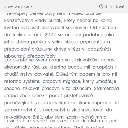
6 min čtení
4. čvc 2024, 06:07
Překvapivý červencový termín voleb určil šéf
konzervativní vlády Sunak, který nechal na konci
května rozpustit dosavadní sněmovnu. Od nástupu
do funkce v roce 2022 se on sám podobně jako
jeho strana potýká s velmi nízkou popularitou a
předvolební průzkumy drtivé vítězství opozičních
labouristů předpovídaly.
Labouristé ve svém programu slíbili voličům obnovit
ekonomický růst, ze kterého budou mít prospěch i
chudší vrstvy obyvatel. Důležitým bodem je pro ně
reforma systému pracovní migrace, který umožňuje
snadno získávat pracovní víza cizincům. Starmerova
strana chce omezit počet přistěhovalců
přicházejících za pracovními pobídkami například do
zdravotnictví či stavebnictví a více investovat do
rekvalifikace Britů, aby sami zaplnili volná místa.
Levice chce rovněž omezení čekacích listin na péči