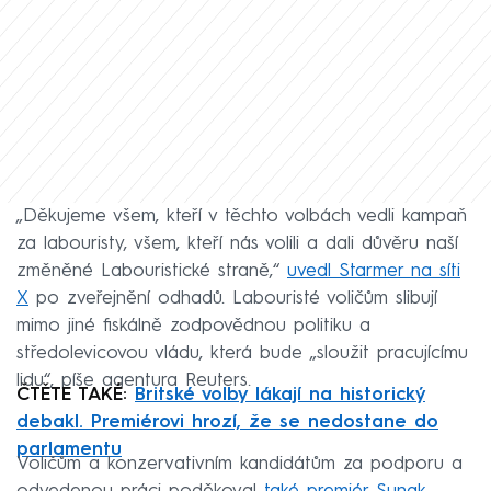
„Děkujeme všem, kteří v těchto volbách vedli kampaň
za labouristy, všem, kteří nás volili a dali důvěru naší
změněné Labouristické straně,“
uvedl Starmer na síti
X
po zveřejnění odhadů. Labouristé voličům slibují
mimo jiné fiskálně zodpovědnou politiku a
středolevicovou vládu, která bude „sloužit pracujícímu
lidu“, píše agentura Reuters.
ČTĚTE TAKÉ:
Britské volby lákají na historický
debakl. Premiérovi hrozí, že se nedostane do
parlamentu
Voličům a konzervativním kandidátům za podporu a