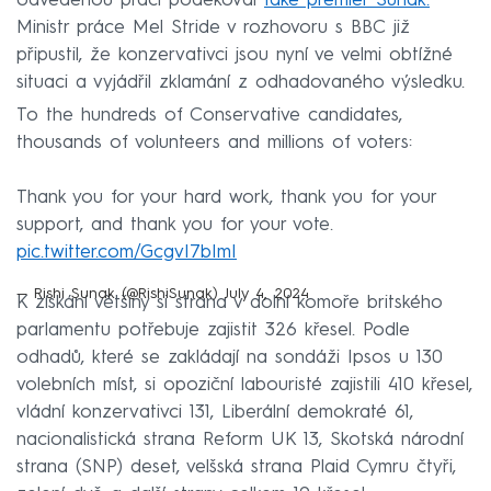
odvedenou práci poděkoval
také premiér Sunak.
Ministr práce Mel Stride v rozhovoru s BBC již
připustil, že konzervativci jsou nyní ve velmi obtížné
situaci a vyjádřil zklamání z odhadovaného výsledku.
To the hundreds of Conservative candidates,
thousands of volunteers and millions of voters:
Thank you for your hard work, thank you for your
support, and thank you for your vote.
pic.twitter.com/GcgvI7bImI
— Rishi Sunak (@RishiSunak)
July 4, 2024
K získání většiny si strana v dolní komoře britského
parlamentu potřebuje zajistit 326 křesel. Podle
odhadů, které se zakládají na sondáži Ipsos u 130
volebních míst, si opoziční labouristé zajistili 410 křesel,
vládní konzervativci 131, Liberální demokraté 61,
nacionalistická strana Reform UK 13, Skotská národní
strana (SNP) deset, velšská strana Plaid Cymru čtyři,