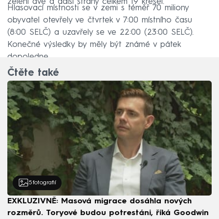
zelení dvě a další strany celkem 19 křesel.
Hlasovací místnosti se v zemi s téměř 70 miliony
obyvatel otevřely ve čtvrtek v 7:00 místního času
(8:00 SELČ) a uzavřely se ve 22:00 (23:00 SELČ).
Konečné výsledky by měly být známé v pátek
dopoledne.
Čtěte také
5
fotografií
EXKLUZIVNĚ: Masová migrace dosáhla nových
rozměrů. Toryové budou potrestáni, říká Goodwin