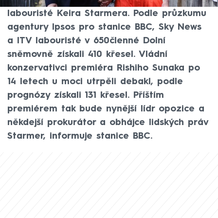
volebních místností vyhráli středoleví
labouristé Keira Starmera. Podle průzkumu
agentury Ipsos pro stanice BBC, Sky News
a ITV labouristé v 650členné Dolní
sněmovně získali 410 křesel. Vládní
konzervativci premiéra Rishiho Sunaka po
14 letech u moci utrpěli debakl, podle
prognózy získali 131 křesel. Příštím
premiérem tak bude nynější lídr opozice a
někdejší prokurátor a obhájce lidských práv
Starmer, informuje stanice BBC.