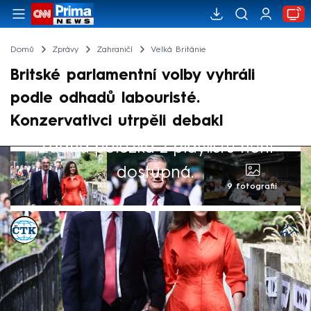
Domů
Zprávy
Zahraničí
Velká Británie
Britské parlamentní volby vyhráli
podle odhadů labouristé.
Konzervativci utrpěli debakl
Žádná položka z playlistu není
dostupná.
9 fotografií
ČTK
4. čvc 2024, 23:14
Parlamentní volby v Británii podle odhadů
zveřejněných bezprostředně po uzavření