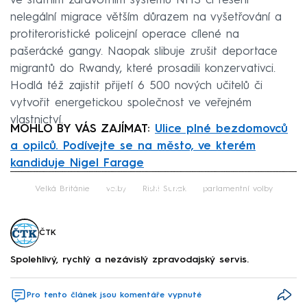
ve státním zdravotním systému NHS či řešení
nelegální migrace větším důrazem na vyšetřování a
protiteroristické policejní operace cílené na
pašerácké gangy. Naopak slibuje zrušit deportace
migrantů do Rwandy, které prosadili konzervativci.
Hodlá též zajistit přijetí 6 500 nových učitelů či
vytvořit energetickou společnost ve veřejném
vlastnictví.
MOHLO BY VÁS ZAJÍMAT:
Ulice plné bezdomovců
a opilců. Podívejte se na město, ve kterém
kandiduje Nigel Farage
Failed to fetch
Velká Británie
volby
Rishi Sunak
parlamentní volby
ČTK
Spolehlivý, rychlý a nezávislý zpravodajský servis.
Pro tento článek jsou komentáře vypnuté