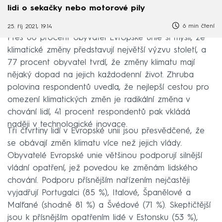
lidi o sekačky nebo motorové pily
6 min čtení
25. říj 2021, 19:14
Přes 80 procent obyvatel Evropské unie si myslí, že
klimatické změny představují největší výzvu století, a
77 procent obyvatel tvrdí, že změny klimatu mají
nějaký dopad na jejich každodenní život. Zhruba
polovina respondentů uvedla, že nejlepší cestou pro
omezení klimatických změn je radikální změna v
chování lidí, 41 procent respondentů pak vkládá
naději v technologické inovace.
Tři čtvrtiny lidí v Evropské unii jsou přesvědčené, že
se obávají změn klimatu více než jejich vlády.
Obyvatelé Evropské unie většinou podporují silnější
vládní opatření, jež povedou ke změnám lidského
chování. Podporu přísnějším nařízením nejčastěji
vyjadřují Portugalci (85 %), Italové, Španělové a
Malťané (shodně 81 %) a Švédové (71 %). Skeptičtější
jsou k přísnějším opatřením lidé v Estonsku (53 %),