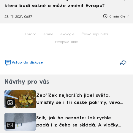
která budí vášně a může změnit Evropu?
6 min čtení
23. říj 2021, 06:37
Evropa
emise
ekologie
Česká republika
Evropská unie
Vstup do diskuze
Návrhy pro vás
Žebříček nejhorších jídel světa.
Umístily se i tři české pokrmy, vévodí
skandinávská kuchyně
Sníh, jak ho neznáte: Jak rychle
padá i z čeho se skládá. A vločky
nejsou bílé