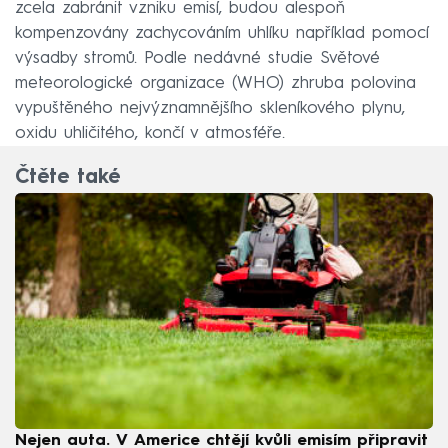
zcela zabránit vzniku emisí, budou alespoň
kompenzovány zachycováním uhlíku například pomocí
výsadby stromů. Podle nedávné studie Světové
meteorologické organizace (WHO) zhruba polovina
vypuštěného nejvýznamnějšího skleníkového plynu,
oxidu uhličitého, končí v atmosféře.
Čtěte také
Nejen auta. V Americe chtějí kvůli emisím připravit