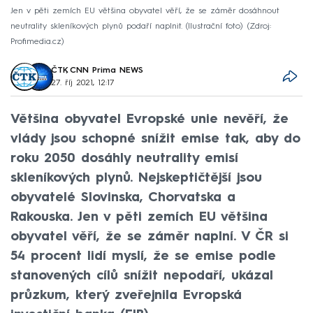
Jen v pěti zemích EU většina obyvatel věří, že se záměr dosáhnout
neutrality skleníkových plynů podaří naplnit. (Ilustrační foto)
Zdroj:
Profimedia.cz
ČTK
,
CNN Prima NEWS
27. říj 2021, 12:17
Většina obyvatel Evropské unie nevěří, že
vlády jsou schopné snížit emise tak, aby do
roku 2050 dosáhly neutrality emisí
skleníkových plynů. Nejskeptičtější jsou
obyvatelé Slovinska, Chorvatska a
Rakouska. Jen v pěti zemích EU většina
obyvatel věří, že se záměr naplní. V ČR si
54 procent lidí myslí, že se emise podle
stanovených cílů snížit nepodaří, ukázal
průzkum, který zveřejnila Evropská