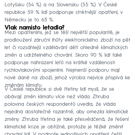
Lotyšsku (54 %) a na Slovensku (55 %). V České
republice 59 % lidí podporuje striktnější opatření, v
Německu je to 63 %.
Vlak namísto letadla?
Mezi opatřeními, jež se těší největší popularitě, je
prodloužení záruční lhůty elektronického zboží na pět
let či rozsáhlejší vzdělávání dětí ohledně klimatických
změn a udržitelného chování. Skoro 90 % lidí také
podporuje nahrazení letů na krátké vzdálenosti
rychlovlakovými spojeními. Nejmenší podporu mají
nové daně na zboží, jehož výroba nejvíce přispívá ke
změnám klimatu.
V České republice si dvě třetiny lidí myslí, že se
obávají změn klimatu více než vláda. Zhruba
polovina českých respondentů uvedla, že vláda
nejedná dostatečně razantně, aby omezila klimatické
změny. Zhruba třetina je také přesvědčená, že řešení
klimatické krize je obtížné, protože je těžké změnit
chování lidí. V podpoře jednotlivých opatření čeští