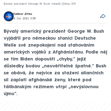
Bývalý prezident George W. Bush mladší
Zdroj: AP
Dalibor Zítko
15. čvc 2021, 11:39
Bývalý americký prezident George W. Bush
vyjádřil pro německou stanici Deutsche
Welle své znepokojení nad stahováním
amerických vojáků z Afghánistánu. Podle něj
se tím Biden dopouští „chyby,“ jejíž
důsledky budou „neuvěřitelně špatné.“ Bush
se obává, že nejvíce za stažení aliančních
sil zaplatí afghánské ženy, které pod
tálibánským režimem utrpí „nevýslovnou
újmu“.