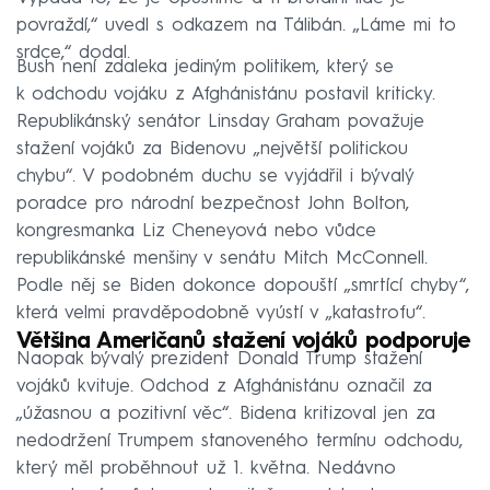
povraždí,“ uvedl s odkazem na Tálibán. „Láme mi to
srdce,“ dodal.
Bush není zdaleka jediným politikem, který se
k odchodu vojáku z Afghánistánu postavil kriticky.
Republikánský senátor Linsday Graham považuje
stažení vojáků za Bidenovu „největší politickou
chybu“. V podobném duchu se vyjádřil i bývalý
poradce pro národní bezpečnost John Bolton,
kongresmanka Liz Cheneyová nebo vůdce
republikánské menšiny v senátu Mitch McConnell.
Podle něj se Biden dokonce dopouští „smrtící chyby“,
která velmi pravděpodobně vyústí v „katastrofu“.
Většina Američanů stažení vojáků podporuje
Naopak bývalý prezident Donald Trump stažení
vojáků kvituje. Odchod z Afghánistánu označil za
„úžasnou a pozitivní věc“. Bidena kritizoval jen za
nedodržení Trumpem stanoveného termínu odchodu,
který měl proběhnout už 1. května. Nedávno