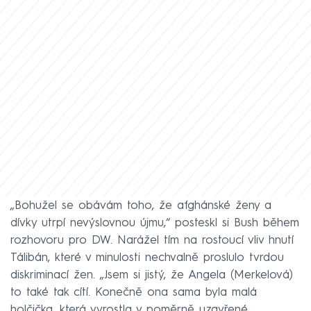
„Bohužel se obávám toho, že afghánské ženy a
dívky utrpí nevýslovnou újmu,“ posteskl si Bush během
rozhovoru pro DW. Narážel tím na rostoucí vliv hnutí
Tálibán, které v minulosti nechvalně proslulo tvrdou
diskriminací žen. „Jsem si jistý, že Angela (Merkelová)
to také tak cítí. Konečně ona sama byla malá
holčička, která vyrostla v poměrně uzavřené