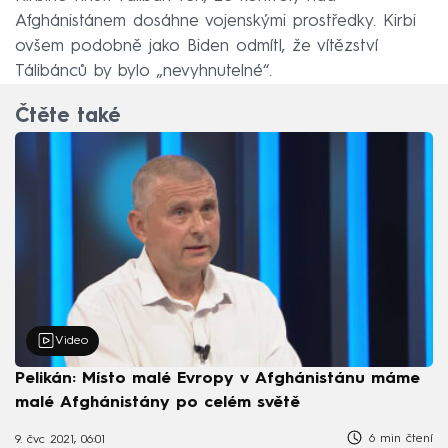
Afghánistánem dosáhne vojenskými prostředky. Kirbi
ovšem podobně jako Biden odmítl, že vítězství
Tálibánců by bylo „nevyhnutelné“.
Čtěte také
Video
Pelikán: Místo malé Evropy v Afghánistánu máme
malé Afghánistány po celém světě
6 min čtení
9. čvc 2021, 06:01