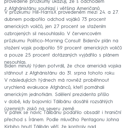
provedené průzkumy ukazují, že s odchodem
z Afghánistánu souhlasí i většina Američanů.
V průzkumu Hill-HarrisX provedeném mezi 24. a 27.
dubnem podpořilo odchod vojáků 73 procent
amerických voličů, jen 27 procent se stažením
ozbrojených sil nesouhlasilo. V červencovém
průzkumu Politico-Morning Consult Bidenův plán na
stažení vojsk podpořilo 59 procent amerických voličů
a pouze 25 procent dotázaných vyjádřilo s plánem
nesouhlas.
Biden minulý týden potvrdil, že chce americká vojska
stáhnout z Afghánistánu do 31. srpna tohoto roku.
V následujících týdnech má rovněž proběhnout
urychlená evakuace Afghánců, kteří pomáhali
americkým jednotkám. Sdělení prezidenta přišlo
v době, kdy bojovníci Tálibánu dosáhli rozsáhlých
územních zisků na severu země.
V pátek se navíc Tálibánu podařilo obsadit i hraniční
přechod s Íránem. Podle mluvčího Pentagonu Johna
Kirbiho hnutí Tálibán věří, že kontroly nad