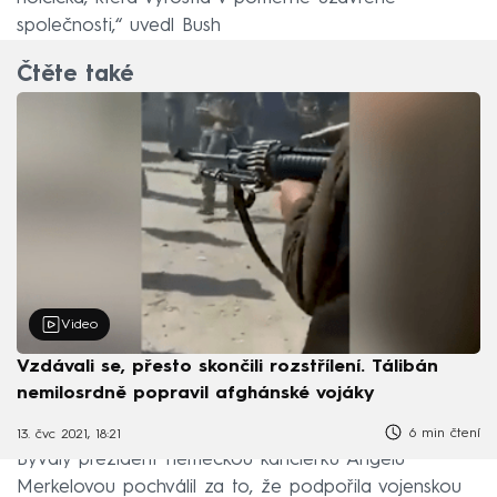
společnosti,“ uvedl Bush
Čtěte také
Video
Vzdávali se, přesto skončili rozstřílení. Tálibán
nemilosrdně popravil afghánské vojáky
6 min čtení
13. čvc 2021, 18:21
Bývalý prezident německou kancléřku Angelu
Merkelovou pochválil za to, že podpořila vojenskou