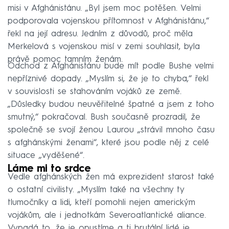
misi v Afghánistánu. „Byl jsem moc potěšen. Velmi
podporovala vojenskou přítomnost v Afghánistánu,“
řekl na její adresu. Jedním z důvodů, proč měla
Merkelová s vojenskou misí v zemi souhlasit, byla
právě pomoc tamním ženám.
Odchod z Afghánistánu bude mít podle Bushe velmi
nepříznivé dopady. „Myslím si, že je to chyba,“ řekl
v souvislosti se stahováním vojáků ze země.
„Důsledky budou neuvěřitelné špatné a jsem z toho
smutný,“ pokračoval. Bush současně prozradil, že
společně se svojí ženou Laurou „strávil mnoho času
s afghánskými ženami“, které jsou podle něj z celé
situace „vyděšené“.
Láme mi to srdce
Vedle afghánských žen má exprezident starost také
o ostatní civilisty. „Myslím také na všechny ty
tlumočníky a lidi, kteří pomohli nejen americkým
vojákům, ale i jednotkám Severoatlantické aliance.
Vypadá to, že je opustíme a ti brutální lidé je