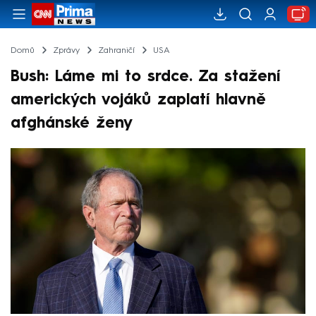
Domů
Zprávy
Zahraničí
USA
Bush: Láme mi to srdce. Za stažení
amerických vojáků zaplatí hlavně
afghánské ženy