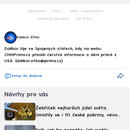
Afghánistán
NATO
válka v Afghánistánu
americký prezident
Joe Biden
Dalibor Zítko
Dalibor žije ve Spojených státech, kdy na webu
CNNPrima.cz přináší čerstvé informace o dění právě z
USA. (dalibor.zitko@iprima.cz)
Vstup do diskuze
Návrhy pro vás
Žebříček nejhorších jídel světa.
Umístily se i tři české pokrmy, vévodí
skandinávská kuchyně