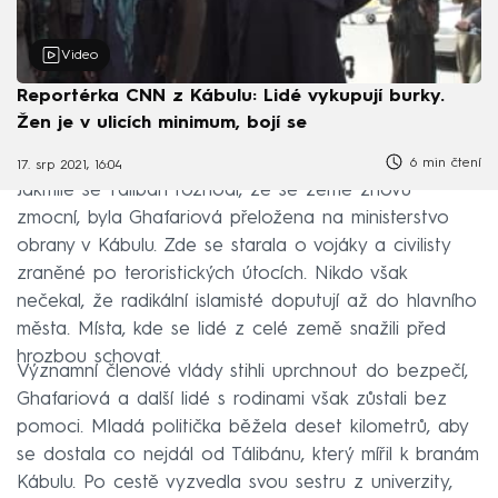
Video
Reportérka CNN z Kábulu: Lidé vykupují burky.
Žen je v ulicích minimum, bojí se
6 min čtení
17. srp 2021, 16:04
Jakmile se Tálibán rozhodl, že se země znovu
zmocní, byla Ghafariová přeložena na ministerstvo
obrany v Kábulu. Zde se starala o vojáky a civilisty
zraněné po teroristických útocích. Nikdo však
nečekal, že radikální islamisté doputují až do hlavního
města. Místa, kde se lidé z celé země snažili před
hrozbou schovat.
Významní členové vlády stihli uprchnout do bezpečí,
Ghafariová a další lidé s rodinami však zůstali bez
pomoci. Mladá politička běžela deset kilometrů, aby
se dostala co nejdál od Tálibánu, který mířil k branám
Kábulu. Po cestě vyzvedla svou sestru z univerzity,