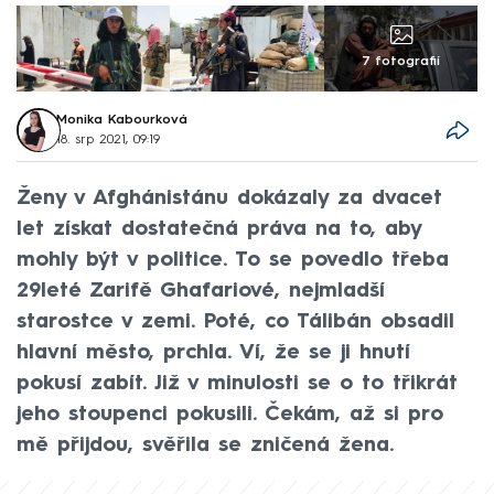
7 fotografií
Monika Kabourková
18. srp 2021, 09:19
Ženy v Afghánistánu dokázaly za dvacet
let získat dostatečná práva na to, aby
mohly být v politice. To se povedlo třeba
29leté Zarifě Ghafariové, nejmladší
starostce v zemi. Poté, co Tálibán obsadil
hlavní město, prchla. Ví, že se ji hnutí
pokusí zabít. Již v minulosti se o to třikrát
jeho stoupenci pokusili. Čekám, až si pro
mě přijdou, svěřila se zničená žena.