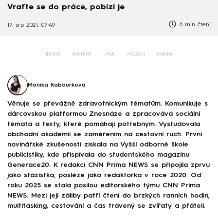
Vraťte se do práce, pobízí je
6 min čtení
17. srp 2021, 07:49
strach
atentát
útok
vražda
rodina
Monika Kabourková
Věnuje se převážně zdravotnickým tématům. Komunikuje s
dárcovskou platformou Znesnáze a zpracovává sociální
témata a texty, které pomáhají potřebným. Vystudovala
obchodní akademii se zaměřením na cestovní ruch. První
novinářské zkušenosti získala na Vyšší odborné škole
publicistiky, kde přispívala do studentského magazínu
Generace20. K redakci CNN Prima NEWS se připojila zprvu
jako stážistka, posléze jako redaktorka v roce 2020. Od
roku 2025 se stala posilou editorského týmu CNN Prima
NEWS. Mezi její záliby patří čtení do brzkých ranních hodin,
multitasking, cestování a čas trávený se zvířaty a přáteli.