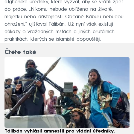
afghánské úředníky, které vyzval, aby se vrátili zpět
do práce. „Nikomu nebude ublíženo na životě,
majetku nebo důstojnosti. Občané Kábulu nebudou
ohroženi,“ ujišťoval Tálibán. Už nyní však existují
důkazy o vražedných mstách a jiných brutálních
praktikách, kterých se islamisté dopouštějí.
Čtěte také
Tálibán vyhlásil amnestii pro vládní úředníky.