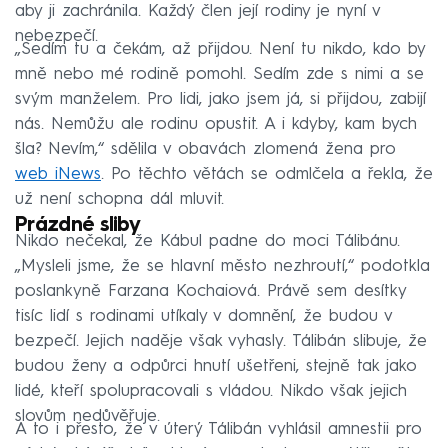
aby ji zachránila. Každý člen její rodiny je nyní v
nebezpečí.
„Sedím tu a čekám, až přijdou. Není tu nikdo, kdo by
mně nebo mé rodině pomohl. Sedím zde s nimi a se
svým manželem. Pro lidi, jako jsem já, si přijdou, zabijí
nás. Nemůžu ale rodinu opustit. A i kdyby, kam bych
šla? Nevím,“ sdělila v obavách zlomená žena pro
web iNews
. Po těchto větách se odmlčela a řekla, že
už není schopna dál mluvit.
Prázdné sliby
Nikdo nečekal, že Kábul padne do moci Tálibánu.
„Mysleli jsme, že se hlavní město nezhroutí,“ podotkla
poslankyně Farzana Kochaiová. Právě sem desítky
tisíc lidí s rodinami utíkaly v domnění, že budou v
bezpečí. Jejich naděje však vyhasly. Tálibán slibuje, že
budou ženy a odpůrci hnutí ušetřeni, stejně tak jako
lidé, kteří spolupracovali s vládou. Nikdo však jejich
slovům nedůvěřuje.
A to i přesto, že v úterý Tálibán vyhlásil amnestii pro