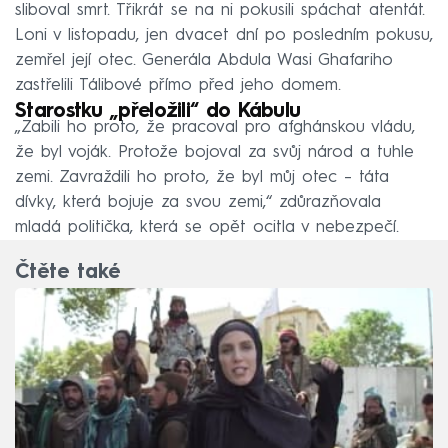
sliboval smrt. Třikrát se na ni pokusili spáchat atentát.
Loni v listopadu, jen dvacet dní po posledním pokusu,
zemřel její otec. Generála Abdula Wasi Ghafariho
zastřelili Tálibové přímo před jeho domem.
Starostku „přeložili“ do Kábulu
„Zabili ho proto, že pracoval pro afghánskou vládu,
že byl voják. Protože bojoval za svůj národ a tuhle
zemi. Zavraždili ho proto, že byl můj otec – táta
dívky, která bojuje za svou zemi,“ zdůrazňovala
mladá politička, která se opět ocitla v nebezpečí.
Čtěte také