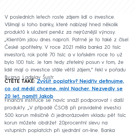
V posledních letech roste zájem lidí o investice.
Všímají si toho banky, které nabízejí hned několik
produktů k uložení peněz za nejrůznější výnosy.
„Klientům jdou dnes naproti. Patrné je to také z čísel
České spořitelny. V roce 2021 měla banka 20 tisíc
investorů, rok poté 70 tisíc a v loňském roce to už
bylo 100 tisíc. Je tam tedy zřetelný posun v tom, že
lidé mají o investice stále větší zájem,“ řekl v pořadu
Byznys Ladislav Šustr.
ČTĚTE TAKÉ:
Zvýšit poplatky? Nejdřív definujme,
co od médií chceme, míní Nacher. Nezvedly se
20 let, namítl Jakob
Finanční instituce se navíc snaží podporovat i další
produkty. „V případě ČSOB při pravidelné investici
500 korun měsíčně či jednorázovém vkladu pět tisíc
korun můžete obdržet 20procentní slevu na
vstupních poplatcích při sjednání on-line. Banka