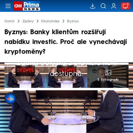
Domů
Zprávy
Ekonomika
Byznys
Byznys: Banky klientům rozšiřují
nabídku investic. Proč ale vynechávají
kryptoměny?
Žádná položka z playlistu není
dostupná.
5 fotografií
CNN Prima NEWS
16. říj 2024, 13:56
Stále více Čechů objevuje možnosti investic.
Větší zhodnocení peněz nabízí řada bank,