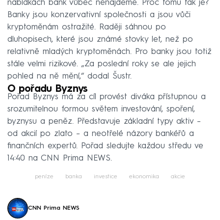
nabídkách bank vůbec nenajdeme. Proč tomu tak je?
Banky jsou konzervativní společnosti a jsou vůči
kryptoměnám ostražité. Raději sáhnou po
dluhopisech, které jsou známé stovky let, než po
relativně mladých kryptoměnách. Pro banky jsou totiž
stále velmi rizikové. „Za poslední roky se ale jejich
pohled na ně mění,“ dodal Šustr.
O pořadu Byznys
Pořad Byznys má za cíl provést diváka přístupnou a
srozumitelnou formou světem investování, spoření,
byznysu a peněz. Představuje základní typy aktiv –
od akcií po zlato – a neotřelé názory bankéřů a
finančních expertů. Pořad sledujte každou středu ve
14:40 na CNN Prima NEWS.
peníze
banka
investice
ekonomika
akcie
CNN Prima NEWS