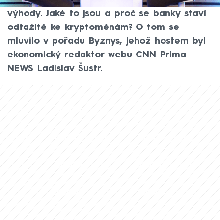
které lákají své klienty i na nejrůznější
výhody. Jaké to jsou a proč se banky staví
odtažitě ke kryptoměnám? O tom se
mluvilo v pořadu Byznys, jehož hostem byl
ekonomický redaktor webu CNN Prima
NEWS Ladislav Šustr.