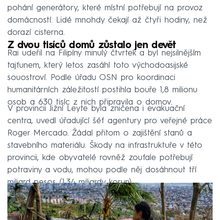
pohání generátory, které místní potřebují na provoz
domácností. Lidé mnohdy čekají až čtyři hodiny, než
dorazí cisterna.
Z dvou tisíců domů zůstalo jen devět
Rai udeřil na Filipíny minulý čtvrtek a byl nejsilnějším
tajfunem, který letos zasáhl toto východoasijské
souostroví. Podle úřadu OSN pro koordinaci
humanitárních záležitostí postihla bouře 1,8 milionu
osob a 630 tisíc z nich připravila o domov.
V provincii Jižní Leyte byla zničena i evakuační
centra, uvedl úřadující šéf agentury pro veřejné práce
Roger Mercado. Žádal přitom o zajištění stanů a
stavebního materiálu. Škody na infrastruktuře v této
provincii, kde obyvatelé rovněž zoufale potřebují
potraviny a vodu, mohou podle něj dosáhnout tří
miliard pesos (1,34 miliardy korun).