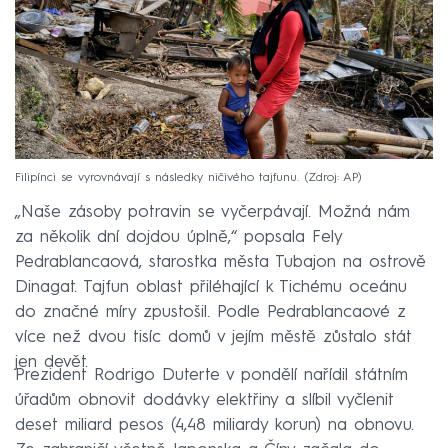
Filipínci se vyrovnávají s následky ničivého tajfunu.
Zdroj: AP
„Naše zásoby potravin se vyčerpávají. Možná nám
za několik dní dojdou úplně,“ popsala Fely
Pedrablancaová, starostka města Tubajon na ostrově
Dinagat. Tajfun oblast přiléhající k Tichému oceánu
do značné míry zpustošil. Podle Pedrablancaové z
více než dvou tisíc domů v jejím městě zůstalo stát
jen devět.
Prezident Rodrigo Duterte v pondělí nařídil státním
úřadům obnovit dodávky elektřiny a slíbil vyčlenit
deset miliard pesos (4,48 miliardy korun) na obnovu.