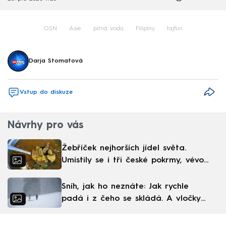
OSN
Asie
pitná voda
Filipíny
tajfun
Darja Stomatová
Vstup do diskuze
Návrhy pro vás
Žebříček nejhorších jídel světa.
Umístily se i tři české pokrmy, vévodí
skandinávská kuchyně
Sníh, jak ho neznáte: Jak rychle
padá i z čeho se skládá. A vločky
nejsou bílé