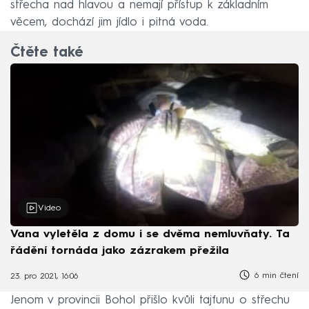
střecha nad hlavou a nemají přístup k základním
věcem, dochází jim jídlo i pitná voda.
Čtěte také
Video
Vana vyletěla z domu i se dvěma nemluvňaty. Ta
řádění tornáda jako zázrakem přežila
6 min čtení
23. pro 2021, 16:06
Jenom v provincii Bohol přišlo kvůli tajfunu o střechu