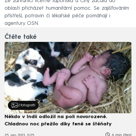
Ze zahraničí včetně Japonska a Číny začala do
oblasti přicházet humanitární pomoc. Se zajišťováním
přístřeší, potravin či lékařské péče pomáhají i
agentury OSN.
Čtěte také
2
fotografií
Někdo v Indii odložil na poli novorozeně.
Chladnou noc přežilo díky feně se štěňaty
6 min čtení
25. pro 2021, 11:25