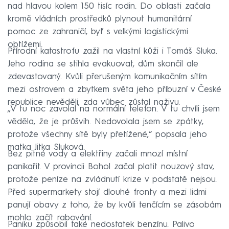
nad hlavou kolem 150 tisíc rodin. Do oblasti začala
kromě vládních prostředků plynout humanitární
pomoc ze zahraničí, byť s velkými logistickými
obtížemi.
Přírodní katastrofu zažil na vlastní kůži i Tomáš Sluka.
Jeho rodina se stihla evakuovat, dům skončil ale
zdevastovaný. Kvůli přerušeným komunikačním sítím
mezi ostrovem a zbytkem světa jeho příbuzní v České
republice nevěděli, zda vůbec zůstal naživu.
„V tu noc zavolal na normální telefon. V tu chvíli jsem
věděla, že je průšvih. Nedovolala jsem se zpátky,
protože všechny sítě byly přetížené,“ popsala jeho
matka Jitka Sluková.
Bez pitné vody a elektřiny začali mnozí místní
panikařit. V provincii Bohol začal platit nouzový stav,
protože peníze na zvládnutí krize v podstatě nejsou.
Před supermarkety stojí dlouhé fronty a mezi lidmi
panují obavy z toho, že by kvůli tenčícím se zásobám
mohlo začít rabování.
Paniku způsobil také nedostatek benzínu. Palivo