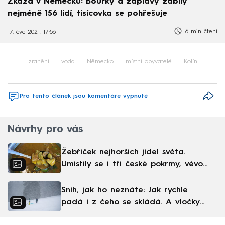
Zkáza v Německu: Bouřky a záplavy zabily
nejméně 156 lidí, tisícovka se pohřešuje
6 min čtení
17. čvc 2021, 17:56
zranění
voda
Německo
místní obyvatelé
Kolín
Pro tento článek jsou komentáře vypnuté
Návrhy pro vás
Žebříček nejhorších jídel světa.
Umístily se i tři české pokrmy, vévodí
skandinávská kuchyně
Sníh, jak ho neznáte: Jak rychle
padá i z čeho se skládá. A vločky
nejsou bílé