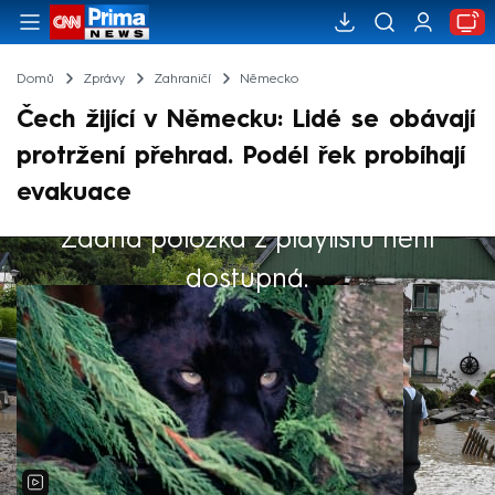
Domů
Zprávy
Zahraničí
Německo
Čech žijící v Německu: Lidé se obávají
protržení přehrad. Podél řek probíhají
evakuace
Žádná položka z playlistu není
Výběr redakce
dostupná.