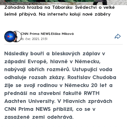
Záhadná hrozba na Táborsku: Svědectví o velké
S
šelmě přibývá. Na internetu kolují nové záběry
d
CNN Prima NEWS
,
Eliška Míková
16. čvc 2021, 21:51
Následky bouří a bleskových záplav v
západní Evropě, hlavně v Německu,
nabývají obřích rozměrů. Ustupující voda
odhaluje rozsah zkázy. Rostislav Chudoba
žije se svojí rodinou v Německu 20 let a
přednáší na stavební fakultě RWTH
Aachten University. V Hlavních zprávách
CNN Prima NEWS přiblížil, co se v
zasažené zemi odehrává.