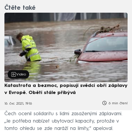
Čtěte také
Video
Katastrofa a bezmoc, popisují svědci obří záplavy
v Evropě. Obětí stále přibývá
6 min čtení
16. čvc 2021, 19:16
Čech ocenil solidaritu s lidmi zasaženými záplavami.
„Je potřeba nabízet ubytovací kapacity, protože v
tomto ohledu se zde naráží na limity,“ apeloval.