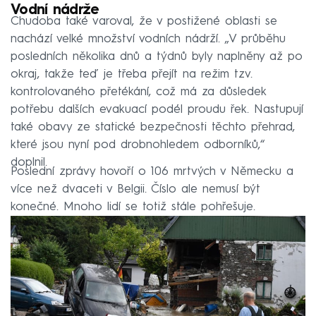
Vodní nádrže
Chudoba také varoval, že v postižené oblasti se
nachází velké množství vodních nádrží. „V průběhu
posledních několika dnů a týdnů byly naplněny až po
okraj, takže teď je třeba přejít na režim tzv.
kontrolovaného přetékání, což má za důsledek
potřebu dalších evakuací podél proudu řek. Nastupují
také obavy ze statické bezpečnosti těchto přehrad,
které jsou nyní pod drobnohledem odborníků,“
doplnil.
Poslední zprávy hovoří o 106 mrtvých v Německu a
více než dvaceti v Belgii. Číslo ale nemusí být
konečné. Mnoho lidí se totiž stále pohřešuje.