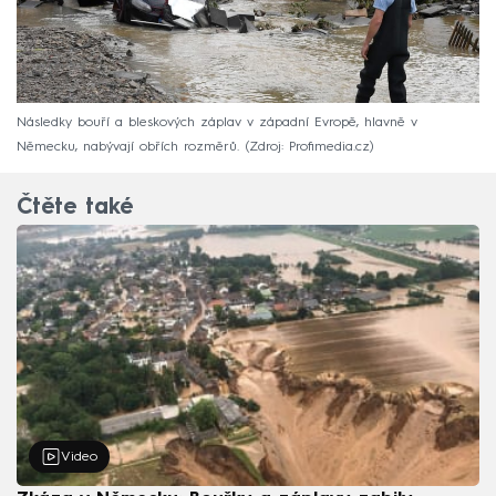
Následky bouří a bleskových záplav v západní Evropě, hlavně v
Německu, nabývají obřích rozměrů.
Zdroj: Profimedia.cz
Čtěte také
Video