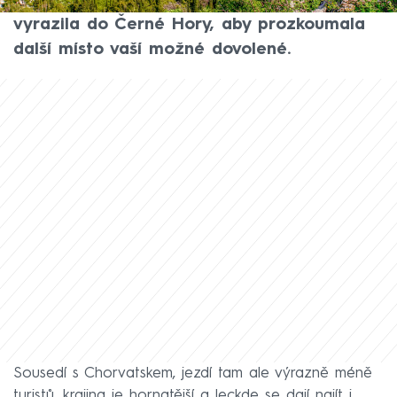
zatím málo. Reportérka CNN Prima NEWS
vyrazila do Černé Hory, aby prozkoumala
další místo vaší možné dovolené.
Sousedí s Chorvatskem, jezdí tam ale výrazně méně
turistů, krajina je hornatější a leckde se dají najít i