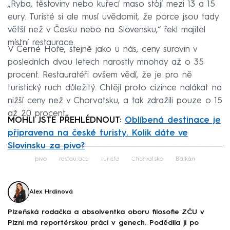
„Ryba, těstoviny nebo kuřecí maso stojí mezi 13 a 15
eury. Turisté si ale musí uvědomit, že porce jsou tady
větší než v Česku nebo na Slovensku,“ řekl majitel
místní restaurace.
V Černé Hoře, stejně jako u nás, ceny surovin v
posledních dvou letech narostly mnohdy až o 35
procent. Restauratéři ovšem vědí, že je pro ně
turistický ruch důležitý. Chtějí proto cizince nalákat na
nižší ceny než v Chorvatsku, a tak zdražili pouze o 15
až 20 procent.
MOHLI JSTE PŘEHLÉDNOUT:
Oblíbená destinace je
připravena na české turisty. Kolik dáte ve
Slovinsku za pivo?
Failed to fetch
pivo
restaurace
turista
Chorvatsko
Balkán
Alex Hrdinová
Plzeňská rodačka a absolventka oboru filosofie ZČU v
Plzni má reportérskou práci v genech. Podědila ji po