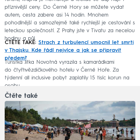
příznivější ceny. Do Černé Hory se můžete vydat
autem, cesta zabere asi 14 hodin. Mnohem
pohodlnější a samozřejmě také rychlejší je cestování s
leteckou společností. Z Prahy jste v Tivatu za necelou
hodinu a půl.
ČTĚTE TAKÉ:
Strach z turbulencí umocnil let smrti
v Thajsku. Kde řádí nejvíce a jak se připravit
předem?
Turistka Jitka Novotná vyrazila s kamarádkami
do čtyřhvězdičkového hotelu v Černé Hoře. Za
týdenní all inclusive pobyt zaplatily 15 tisíc korun na
osobu.
Čtěte také