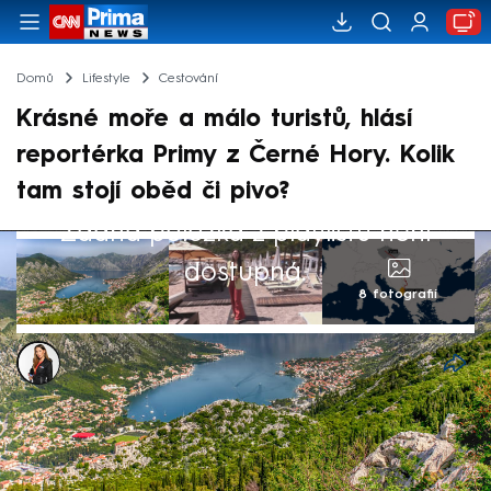
Domů
Lifestyle
Cestování
Krásné moře a málo turistů, hlásí
reportérka Primy z Černé Hory. Kolik
tam stojí oběd či pivo?
Žádná položka z playlistu není
dostupná.
8 fotografií
Alex Hrdinová
3. čvn 2024, 06:47
Autem jste tam za půl dne. Letadlem za
hodinu a půl. Moře je krásné, turistů prý