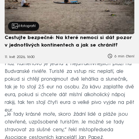
6
fotografií
Cestujte bezpečně: Na které nemoci si dát pozor
v jednotlivých kontinentech a jak se chránit?
6 min čtení
11. kvě 2026, 16:00
Pláž Kamenovo je jedna z nejatraktivnějších pláží na
Budvanské riviéře. Turisté za vstup nic neplatí, ale
pokud si chtějí pronajmout dvě lehátka a slunečník,
tak je to stojí 25 eur na osobu. Za kávu zaplatíte dvě
eura, pokud si chcete dát místní alkoholický nápoj
rakiji, tak ten stojí čtyři eura a velké pivo vyjde na pět
eur.
„Je tady krásné moře, skoro žádní lidé a pláže jsou
otevřené, uzpůsobené turistům. Je možné se tady
stravovat za slušné ceny,“ řekl místopředseda
Asociace cestovních kanceláří Jan Papež.