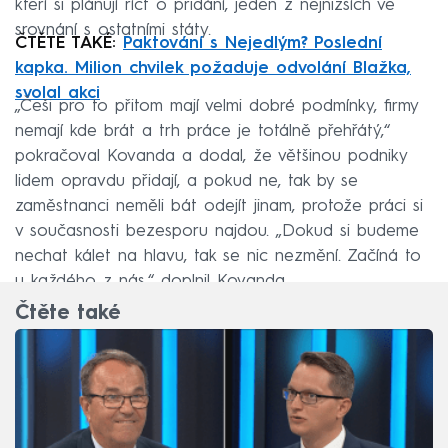
kteří si plánují říct o přidání, jeden z nejnižších ve
srovnání s ostatními státy.
ČTĚTE TAKÉ:
Paktování s Nejedlým? Poslední
kapka. Milion chvilek požaduje odvolání Blažka,
svolal akci
„Češi pro to přitom mají velmi dobré podmínky, firmy
nemají kde brát a trh práce je totálně přehřátý,“
pokračoval Kovanda a dodal, že většinou podniky
lidem opravdu přidají, a pokud ne, tak by se
zaměstnanci neměli bát odejít jinam, protože práci si
v současnosti bezesporu najdou. „Dokud si budeme
nechat kálet na hlavu, tak se nic nezmění. Začíná to
u každého z nás,“ doplnil Kovanda.
Čtěte také