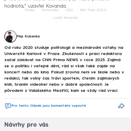
hodnota,“ uzavřel Kovanda.
Polsko
Rumunsko
ODS
Petr Fiala (ODS)
Lukáš Kovanda
Filip Kubenka
Od roku 2020 studuje politologii a mezinárodní vztahy na
Univerzitě Karlově v Praze. Zkušenosti s prací redaktora
začal získávat na CNN Prima NEWS v roce 2023. Zajímá
se o politiku i veřejné dění, rád si však také zajde na
koncert nebo do kina. Pokud zrovna není ve škole nebo v
redakci, tak volný čas tráví sportem, čtením zajímavých
knih, hraním videoher nebo v dobré společnosti. Je
původem z Valašského Meziříčí, kam se vždy rád vrací.
Pro tento článek jsou komentáře vypnuté
Návrhy pro vás