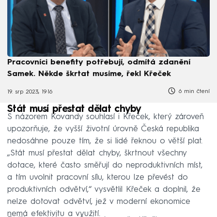
Pracovníci benefity potřebují, odmítá zdanění
Samek. Někde škrtat musíme, řekl Křeček
6 min čtení
19. srp 2023, 19:16
Stát musí přestat dělat chyby
S názorem Kovandy souhlasí i Křeček, který zároveň
upozorňuje, že vyšší životní úrovně Česká republika
nedosáhne pouze tím, že si lidé řeknou o větší plat.
„Stát musí přestat dělat chyby, škrtnout všechny
dotace, které často směřují do neproduktivních míst,
a tím uvolnit pracovní sílu, kterou lze převést do
produktivních odvětví,“ vysvětlil Křeček a doplnil, že
nelze dotovat odvětví, jež v moderní ekonomice
nemá efektivitu a využití.