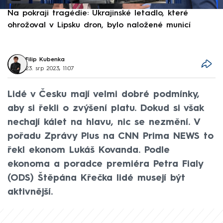
Na pokraji tragédie: Ukrajinské letadlo, které
P
ohrožoval v Lipsku dron, bylo naložené municí
e
Filip Kubenka
23. srp 2023, 11:07
Lidé v Česku mají velmi dobré podmínky,
aby si řekli o zvýšení platu. Dokud si však
nechají kálet na hlavu, nic se nezmění. V
pořadu Zprávy Plus na CNN Prima NEWS to
řekl ekonom Lukáš Kovanda. Podle
ekonoma a poradce premiéra Petra Fialy
(ODS) Štěpána Křečka lidé musejí být
aktivnější.