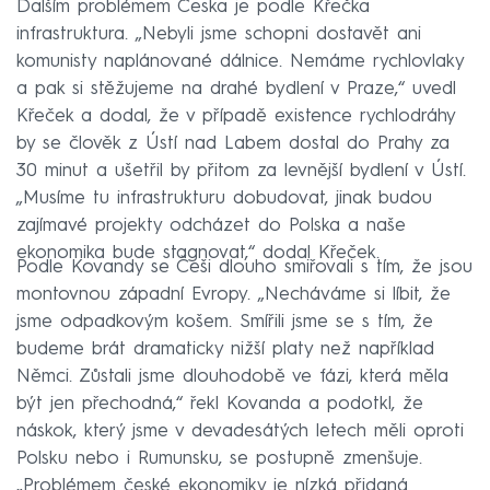
Dalším problémem Česka je podle Křečka
infrastruktura. „Nebyli jsme schopni dostavět ani
komunisty naplánované dálnice. Nemáme rychlovlaky
a pak si stěžujeme na drahé bydlení v Praze,“ uvedl
Křeček a dodal, že v případě existence rychlodráhy
by se člověk z Ústí nad Labem dostal do Prahy za
30 minut a ušetřil by přitom za levnější bydlení v Ústí.
„Musíme tu infrastrukturu dobudovat, jinak budou
zajímavé projekty odcházet do Polska a naše
ekonomika bude stagnovat,“ dodal Křeček.
Podle Kovandy se Češi dlouho smiřovali s tím, že jsou
montovnou západní Evropy. „Necháváme si líbit, že
jsme odpadkovým košem. Smířili jsme se s tím, že
budeme brát dramaticky nižší platy než například
Němci. Zůstali jsme dlouhodobě ve fázi, která měla
být jen přechodná,“ řekl Kovanda a podotkl, že
náskok, který jsme v devadesátých letech měli oproti
Polsku nebo i Rumunsku, se postupně zmenšuje.
„Problémem české ekonomiky je nízká přidaná