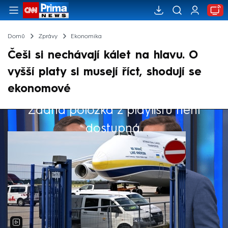
Domů
Zprávy
Ekonomika
Češi si nechávají kálet na hlavu. O
vyšší platy si musejí říct, shodují se
ekonomové
Žádná položka z playlistu není
Výběr redakce
dostupná.