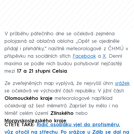
V průběhu pátečního dne se očekává zejména
polojasná až oblačná obloha. „Opět se ojediněle
přidají i přeháňky,“ nastínili meteorologové z ČHMÚ v
příspěvku na sociálních sítích
Facebook
a
X
. Denní
maxima se podle nich budou pohybovat nejčastěji
mezi
17 a 21 stupni Celsia
.
Ze zveřejněných map vyplývá, že nejvyšší úhrn
srážek
se očekává ve východní části republiky. V jižní části
Olomouckého kraje
meteorologové například
očekávají až šest milimetrů. Zapršet by mělo i na
téměř celém území
Zlínského
nebo
Moravskoslezského kraje
.
ČTĚTE TAKÉ:
Řidič osobáku vjel do protisměru,
vůz otočil na střechu. Po srážce u Zdib se dal na