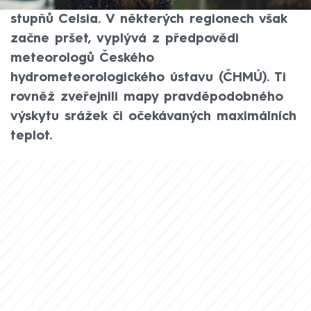
počasí s nejvyššími teplotami okolo 20
stupňů Celsia. V některých regionech však
začne pršet, vyplývá z předpovědi
meteorologů Českého
hydrometeorologického ústavu (ČHMÚ). Ti
rovněž zveřejnili mapy pravděpodobného
výskytu srážek či očekávaných maximálních
teplot.