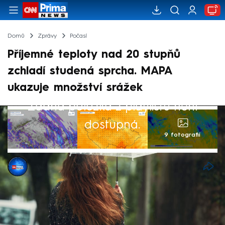
Domů
Zprávy
Počasí
Příjemné teploty nad 20 stupňů
zchladí studená sprcha. MAPA
ukazuje množství srážek
Žádná položka z playlistu není
dostupná.
9 fotografií
CNN Prima NEWS
17. dub 2026, 12:12
Převážně zatažený pracovní týden uzavírá
v pátek a v sobotu příjemné slunečné