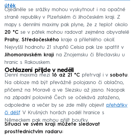
útěk
Ojediněle se srážky mohou vyskytnout i na opačné
straně republiky v Plzeňském či Jihočeském kraji. Z
mapy s denními maximy pak plyne, že z teplot okolo
20 °C
se v pátek mohou radovat zejména obyvatelé
Prahy
,
Středočeského
kraje a přilehlého okolí.
Nejvyšší hodnotu 21 stupňů Celsia pak lze spatřit v
Jihomoravském kraji
na Znojemsku či Břeclavsku u
hranic s Rakouskem.
Ochlazení přijde v neděli
Denní maxima mezi
16 až 21 °C
přetrvají i v
sobotu
.
Na obloze má být převážně polojasno či oblačno,
přičemž na Moravě a ve Slezsku až jasno. Naopak
na západní polovině Čech se očekává zataženo,
odpoledne a večer by se zde měly objevit
přeháňky
či déšť
. V Krušných horách podél hranice s
Německem pak mohou přijít bouřky.
Situaci ve svém kraji můžete sledovat
prostřednictvím radaru: