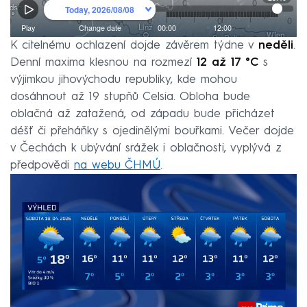
K citelnému ochlazení dojde závěrem týdne v
neděli
.
Denní maxima klesnou na rozmezí
12 až 17 °C
s
výjimkou jihovýchodu republiky, kde mohou
dosáhnout až 19 stupňů Celsia. Obloha bude
oblačná až zatažená, od západu bude přicházet
déšť či přeháňky s ojedinělými bouřkami. Večer dojde
v Čechách k ubývání srážek i oblačnosti, vyplývá z
předpovědi
na webu ČHMÚ
.