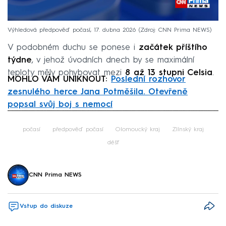
Výhledová předpověď počasí, 17. dubna 2026
Zdroj: CNN Prima NEWS
V podobném duchu se ponese i
začátek příštího
týdne
, v jehož úvodních dnech by se maximální
teploty měly pohybovat mezi
8 až 13 stupni Celsia
.
MOHLO VÁM UNIKNOUT:
Poslední rozhovor
zesnulého herce Jana Potměšila. Otevřeně
popsal svůj boj s nemocí
Failed to fetch
počasí
předpověď počasí
Olomoucký kraj
Zlínský kraj
déšť
CNN Prima NEWS
Vstup do diskuze