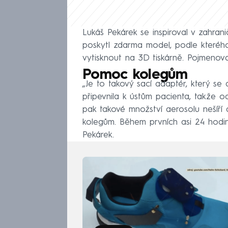
Lukáš Pekárek se inspiroval v zahra
poskytl zdarma model, podle kteréh
vytisknout na 3D tiskárně. Pojmeno
Pomoc kolegům
„Je to takový sací adaptér, který se
připevnila k ústům pacienta, takže o
pak takové množství aerosolu nešíří
kolegům. Během prvních asi 24 hodi
Pekárek.