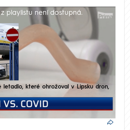
 playlistu není dostupná.
V
é letadlo, které ohrožoval v Lipsku dron,
Přilá
polit