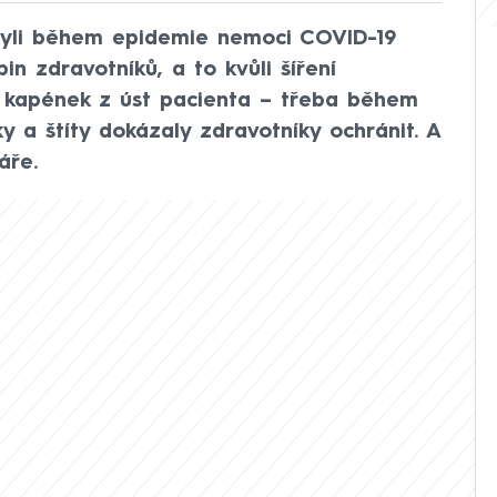
 byli během epidemie nemoci COVID-19
in zdravotníků, a to kvůli šíření
 kapének z úst pacienta – třeba během
y a štíty dokázaly zdravotníky ochránit. A
áře.