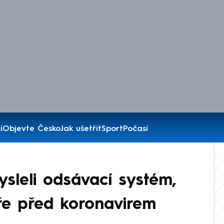
í
Objevte Česko
Jak ušetřit
Sport
Počasí
ysleli odsávací systém,
ře před koronavirem