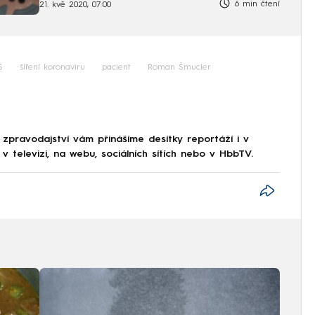
6 min čtení
21. kvě 2020, 07:00
S
šíření koronaviru
pacient
Roman Šmucler
 zpravodajství vám přinášíme desítky reportáží i v
 televizi, na webu, sociálních sítích nebo v HbbTV.