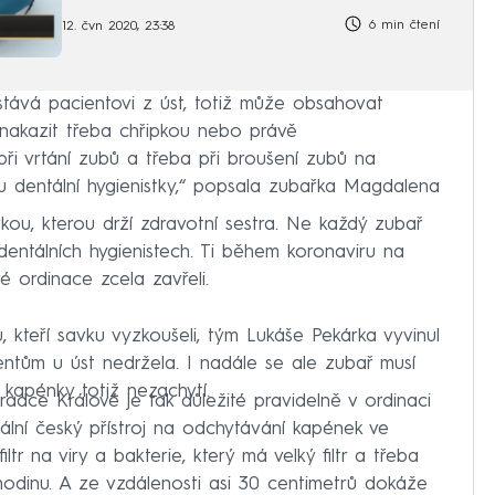
6 min čtení
12. čvn 2020, 23:38
tává pacientovi z úst, totiž může obsahovat
 nakazit třeba chřipkou nebo právě
při vrtání zubů a třeba při broušení zubů na
ů u dentální hygienistky,“ popsala zubařka Magdalena
ou, kterou drží zdravotní sestra. Ne každý zubař
dentálních hygienistech. Ti během koronaviru na
é ordinace zcela zavřeli.
kteří savku vyzkoušeli, tým Lukáše Pekárka vyvinul
cientům u úst nedržela. I nadále se ale zubař musí
 kapénky totiž nezachytí.
dce Králové je tak důležité pravidelně v ordinaci
ciální český přístroj na odchytávání kapének ve
tr na viry a bakterie, který má velký filtr a třeba
 hodinu. A ze vzdálenosti asi 30 centimetrů dokáže