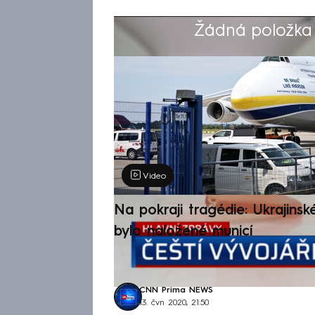
Žádná položka z
Výběr redakce
Video
Na pokraji tragédie: Ukrajinsk
bylo naložené municí
CNN Prima NEWS
13. čvn 2020, 21:50