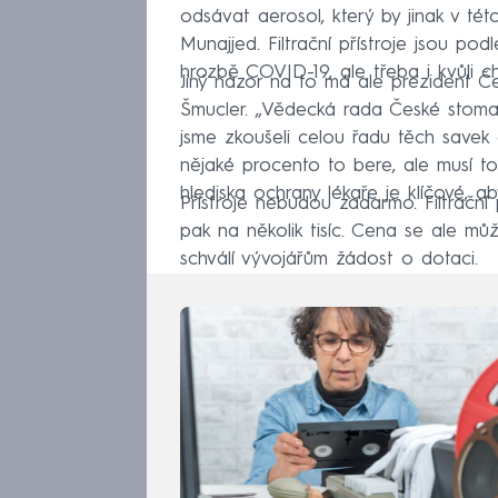
odsávat aerosol, který by jinak v této
Munajjed. Filtrační přístroje jsou po
hrozbě COVID-19, ale třeba i kvůli ch
Jiný názor na to má ale prezident 
Šmucler. „Vědecká rada České stom
jsme zkoušeli celou řadu těch savek
nějaké procento to bere, ale musí to
hlediska ochrany lékaře je klíčové, aby
Přístroje nebudou zadarmo. Filtrační p
pak na několik tisíc. Cena se ale mů
schválí vývojářům žádost o dotaci.