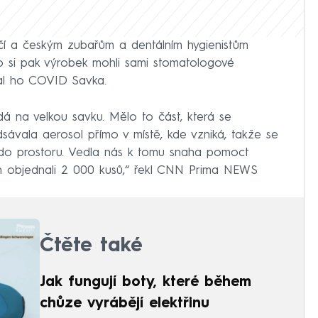
ničí a českým zubařům a dentálním hygienistům
o si pak výrobek mohli sami stomatologové
val ho COVID Savka.
 dá na velkou savku. Mělo to část, která se
dsávala aerosol přímo v místě, kde vzniká, takže se
 do prostoru. Vedla nás k tomu snaha pomoct
n objednali 2 000 kusů,“ řekl CNN Prima NEWS
Čtěte také
Jak fungují boty, které během
chůze vyrábějí elektřinu