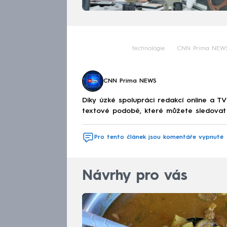
technologie
CNN Prima NEW
CNN Prima NEWS
Díky úzké spolupráci redakcí online a TV
textové podobě, které můžete sledovat v
Pro tento článek jsou komentáře vypnuté
Návrhy pro vás