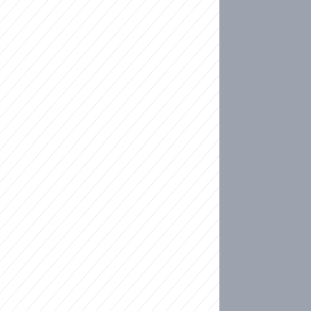
ideo
kat migranty do Česka? Sami by odešli, tvrdí exp
ické sebevraždě