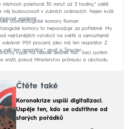
 místnosti poletoval 30 minut až 3 hodiny,“ sdělil
dle něj budoucností v zubních ordinacích. Nejen kvůli
řipkové epidemii.
České stomatologické komory Roman
atologické komory to nepovažuje za potřebné. My
 od nejrůznějších výrobců na světě a samozřejmě
 odsávat 99,9 procent, jako má ten respirátor. Z
 měl ten respirátor,“ myslí si Šmucler.
řístroj vyjde na několik desítek tisíc. Sací systém
že snížit, pokud Ministerstvo průmyslu a obchodu
Čtěte také
Koronakrize uspíší digitalizaci.
Uspěje ten, kdo se odstřihne od
starých pořádků