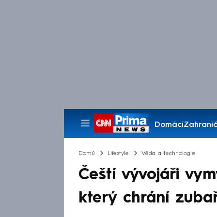
Domácí
Zahranič
Pořady
Domů
Lifestyle
Věda a technologie
Čeští vývojáři vym
který chrání zuba