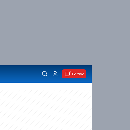
TV živě