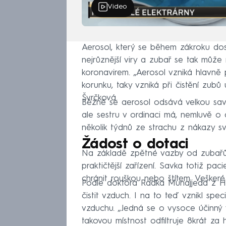
Video
Aerosol, který se během zákroku dos
nejrůznější viry a zubař se tak může
koronavirem. „Aerosol vzniká hlavně 
korunku, taky vzniká při čistění zub
Švrčková.
Běžně se aerosol odsává velkou savk
ale sestru v ordinaci má, nemluvě o 
několik týdnů ze strachu z nákazy sv
Žádost o dotaci
Na základě zpětné vazby od zubařů, 
praktičtější zařízení. Savka totiž pa
chránit rouškou nebo štítem. Veškeré
Podle doktora Radka Munajjeda z Hra
čistit vzduch. I na to teď vznikl spe
vzduchu. „Jedná se o vysoce účinný fil
takovou místnost odfiltruje 8krát za