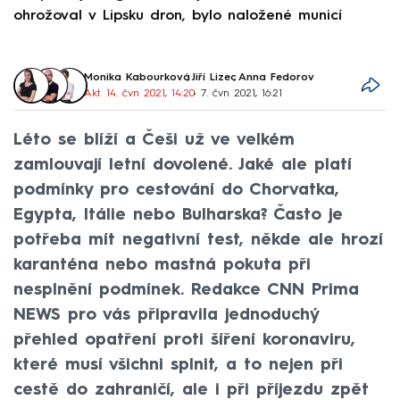
ohrožoval v Lipsku dron, bylo naložené municí
e
Monika Kabourková
,
Jiří Lizec
,
Anna Fedorov
Akt. 14. čvn 2021, 14:20
• 7. čvn 2021, 16:21
Léto se blíží a Češi už ve velkém
zamlouvají letní dovolené. Jaké ale platí
podmínky pro cestování do Chorvatka,
Egypta, Itálie nebo Bulharska? Často je
potřeba mít negativní test, někde ale hrozí
karanténa nebo mastná pokuta při
nesplnění podmínek. Redakce CNN Prima
NEWS pro vás připravila jednoduchý
přehled opatření proti šíření koronaviru,
které musí všichni splnit, a to nejen při
cestě do zahraničí, ale i při příjezdu zpět