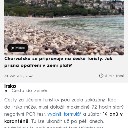
Video
Chorvatsko se připravuje na české turisty. Jak
přísná opatření v zemi platí?
6 min čtení
30. kvě 2021, 21:47
Irsko
Cesta do země:
Cesty za účelem turistiky jsou zcela zakázány. Kdo
do Irska může, musí doložit maximálně 72 hodin starý
negativní PCR test,
vyplnit formulář
a zůstat
14 dnů v
karanténě
. Tu lze ukončit už po pěti dnech,