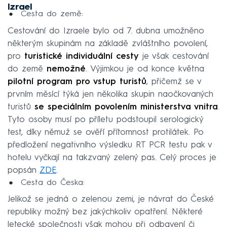
Izrael
Cesta do země:
Cestování do Izraele bylo od 7. dubna umožněno
některým skupinám na základě zvláštního povolení,
pro
turistické individuální cesty
je však cestování
do země
nemožné
. Výjimkou je od konce května
pilotní program pro vstup turistů
, přičemž se v
prvním měsící týká jen několika skupin naočkovaných
turistů
se speciálním povolením ministerstva vnitra
.
Tyto osoby musí po příletu podstoupil serologický
test, díky němuž se ověří přítomnost protilátek. Po
předložení negativního výsledku RT PCR testu pak v
hotelu vyčkají na takzvaný zelený pas. Celý proces je
popsán
ZDE
.
Cesta do Česka:
Jelikož se jedná o zelenou zemi, je návrat do České
republiky možný bez jakýchkoliv opatření. Některé
letecké společnosti však mohou při odbavení či