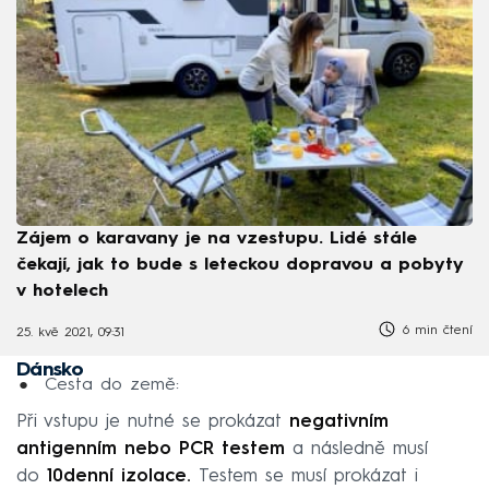
Zájem o karavany je na vzestupu. Lidé stále
čekají, jak to bude s leteckou dopravou a pobyty
v hotelech
6 min čtení
25. kvě 2021, 09:31
Dánsko
Cesta do země:
Při vstupu je nutné se prokázat
negativním
antigenním nebo PCR testem
a následně musí
do
10denní izolace.
Testem se musí prokázat i