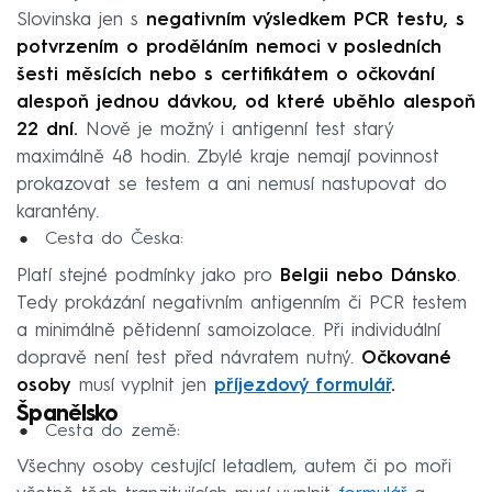
Slovinska jen s
negativním výsledkem PCR testu, s
potvrzením o proděláním nemoci v posledních
šesti měsících nebo s certifikátem o očkování
alespoň jednou dávkou, od které uběhlo alespoň
22 dní.
Nově je možný i antigenní test starý
maximálně 48 hodin. Zbylé kraje nemají povinnost
prokazovat se testem a ani nemusí nastupovat do
karantény.
Cesta do Česka:
Platí stejné podmínky jako pro
Belgii nebo Dánsko
.
Tedy prokázání negativním antigenním či PCR testem
a minimálně pětidenní samoizolace. Při individuální
dopravě není test před návratem nutný.
Očkované
osoby
musí vyplnit jen
příjezdový formulář
.
Španělsko
Cesta do země:
Všechny osoby cestující letadlem, autem či po moři