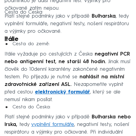
podmínkou je další negativní test. Výjimky pro
očkované zatím nejsou.
Cesta do Česka:
Platí stejné podmínky jako v případě
Bulharska
, tedy
vyplnění formuláře, negativní testy, nošení respirátoru
a výjimky pro očkované.
Itálie
Cesta do země:
Itálie vyžaduje po cestujících z Česka
negativní PCR
nebo antigenní test, ne starší 48 hodin.
Jinak musí
člověk do 10denní karantény zakončené negativním
testem. Po příjezdu je nutné se
nahlásit na místní
zdravotnické zařízení ASL.
Nezapomeňte vyplnit
před cestou
elektronický formulář
, který se ale
nemusí nikam posílat.
Cesta do Česka:
Platí stejné podmínky jako v případě
Bulharska nebo
Irska,
tedy
vyplnění formuláře
, negativní testy, nošení
respirátoru a výjimky pro očkované. Při individuální