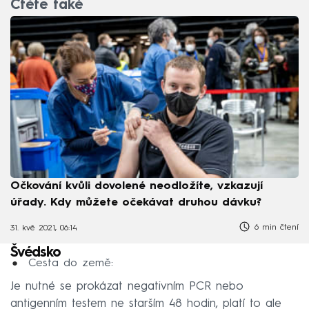
Čtěte také
Očkování kvůli dovolené neodložíte, vzkazují
úřady. Kdy můžete očekávat druhou dávku?
6 min čtení
31. kvě 2021, 06:14
Švédsko
Cesta do země:
Je nutné se prokázat negativním PCR nebo
antigenním testem ne starším 48 hodin, platí to ale