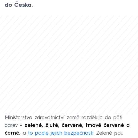
do Česka.
Ministerstvo zdravotnictví země rozděluje do pěti
barev –
zelené, žluté, červené, tmavě červené a
černé,
a
to podle jejich bezpečnosti
. Zeleně jsou