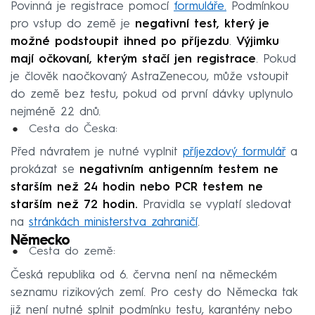
Povinná je registrace pomocí
formuláře.
Podmínkou
pro vstup do země je
negativní test, který je
možné podstoupit ihned po příjezdu
.
Výjimku
mají očkovaní, kterým stačí jen registrace
. Pokud
je člověk naočkovaný AstraZenecou, může vstoupit
do země bez testu, pokud od první dávky uplynulo
nejméně 22 dnů.
Cesta do Česka:
Před návratem je nutné vyplnit
příjezdový formulář
a
prokázat se
negativním antigenním testem ne
starším než 24 hodin nebo PCR testem ne
starším než 72 hodin.
Pravidla se vyplatí sledovat
na
stránkách ministerstva zahraničí
.
Německo
Cesta do země:
Česká republika od 6. června není na německém
seznamu rizikových zemí. Pro cesty do Německa tak
již není nutné splnit podmínku testu, karantény nebo