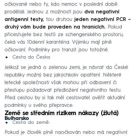
očkované nebo ty, kdo nemoc v poslední době
prodělali. Jednou z možností jsou
dva negativní
antigenní testy,
tou druhou
jeden negativní PCR –
druhý vám bude proveden na hranicích.
Pokud
přicestujete bez testů ze schengenského prostoru,
čeká vás 10denní karanténa. Výjimku mají plně
očkovaní. Podmínky pro tranzit jsou totožné.
Cesta do Česka:
Jelikož se jedná o zelenou zemi, je návrat do České
republiky možný bez jakýchkoliv opatření. Některé
letecké společnosti však mohou při odbavení či
přestupu požadovat předložení negativního testu.
Před cestou by si tak měl cestovatel ověřit aktuální
podmínky u svého přepravce.
Země se středním rizikem nákazy (žlutá)
Bulharsko
Cesta do země:
Pokud je člověk plně naočkován nebo má negativní