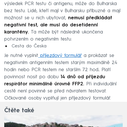
výsledek PCR testu či antigenu, může do Bulharska
bez testu. Lidé, kteří mají v Bulharsku příbuzné a mají
možnost se u nich ubytovat,
nemusí předkládat
negativní test, ale musí do desetidenní
karantény.
Ta může být následně ukončena
potvrzením o negativním testu.
Cesta do Česka
Je nutné vyplnit
příjezdový formulář
a prokázat se
negativním antigenním testem starým maximálně 24
hodin nebo PCR testem ne starším 72 hod
.
Platí
povinnost nosit po dobu
14 dnů od příjezdu
respirátor minimálně úrovně FFP2.
Při individuální
cestě není povinné se před návratem testovat.
Očkované osoby vyplňují jen příjezdový formulář.
Čtěte také