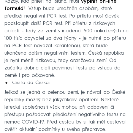
Každý, kdo přiletí na Island, musí
vyplnit on-line
formulář
. Vstup bude umožněn osobám, které
předloží negativní PCR test. Po příletu musí člověk
podstoupit další PCR test. Při příletu z rizikových
oblastí – tedy ze zemí s incidencí 500 nakažených na
100 tisíc obyvatel za dva týdny – je nutné po příletu
na PCR test navázat karanténou, která bude
ukončena dalším negativním testem. Česká republika
je nyní méně rizikovou, tedy oranžovou zemí. Od
začátku dubna platí povinnost testu po vstupu do
země i pro očkované.
Cesta do Česka:
Jelikož se jedná o zelenou zemi, je návrat do České
republiky možný bez jakýchkoliv opatření. Některé
letecké společnosti však mohou při odbavení či
přestupu požadovat předložení negativního testu na
nemoc COVID-19. Před cestou by si tak měl cestoval
ověřit aktuální podmínky u svého přepravce.