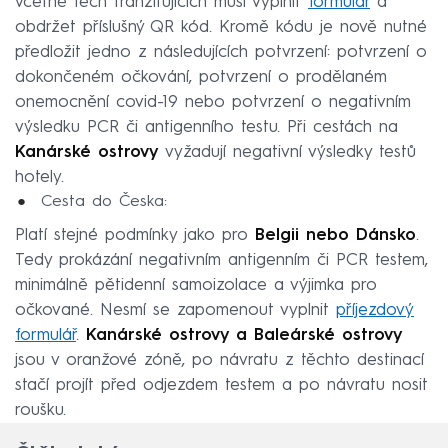
včetně těch tranzitujících musí vyplnit
formulář
a
obdržet příslušný QR kód. Kromě kódu je nově nutné
předložit jedno z následujících potvrzení: potvrzení o
dokončeném očkování, potvrzení o prodělaném
onemocnění covid-19 nebo potvrzení o negativním
výsledku PCR či antigenního testu. Při cestách na
Kanárské ostrovy
vyžadují negativní výsledky testů
hotely.
Cesta do Česka:
Platí stejné podmínky jako pro
Belgii nebo Dánsko
.
Tedy prokázání negativním antigenním či PCR testem,
minimálně pětidenní samoizolace a výjimka pro
očkované. Nesmí se zapomenout vyplnit
příjezdový
formulář
.
Kanárské ostrovy a Baleárské ostrovy
jsou v oranžové zóně, po návratu z těchto destinací
stačí projít před odjezdem testem a po návratu nosit
roušku.