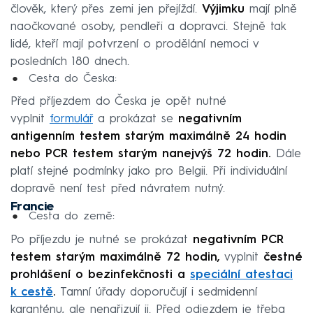
člověk, který přes zemi jen přejíždí.
Výjimku
mají plně
naočkované osoby, pendleři a dopravci. Stejně tak
lidé, kteří mají potvrzení o prodělání nemoci v
posledních 180 dnech.
Cesta do Česka:
Před příjezdem do Česka je opět nutné
vyplnit
formulář
a prokázat se
negativním
antigenním testem starým maximálně 24 hodin
nebo PCR testem starým nanejvýš 72 hodin.
Dále
platí stejné podmínky jako pro Belgii. Při individuální
dopravě není test před návratem nutný.
Francie
Cesta do země:
Po příjezdu je nutné se prokázat
negativním PCR
testem starým maximálně 72 hodin,
vyplnit
čestné
prohlášení o bezinfekčnosti a
speciální atestaci
k cestě
.
Tamní úřady doporučují i sedmidenní
karanténu, ale nenařizují ji. Před odjezdem je třeba