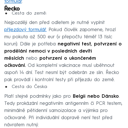
formulář
.
Řecko
Cesta do země:
Nejpozději den před odletem je nutné vyplnit
příjezdový formulář
.
Pokud člověk zapomene, hrozí
mu pokuta až 500 eur (v přepočtu téměř 13 tisíc
korun). Dále je potřeba
negativní test, potvrzení o
prodělání nemoci v posledních devíti
měsících
nebo
potvrzení o ukončeném
očkování.
Od kompletní vakcinace musí uběhnout
aspoň 14 dní. Test nesmí být odebrán ze slin. Řecko
pak provádí i kontrolní testy při příjezdu do země.
Cesta do Česka:
Platí stejné podmínky jako pro
Belgii nebo Dánsko
.
Tedy prokázání negativním antigenním či PCR testem,
minimálně pětidenní samoizolace a výjimka pro
očkované. Při individuální dopravě není test před
návratem nutný.