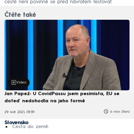
cestě není povinné se před návratem testovat.
Čtěte také
Video
Jan Papež: U CovidPassu jsem pesimista, EU se
doteď nedohodla na jeho formě
6 min čtení
29. kvě 2021, 09:39
Slovensko
Cesta do země: