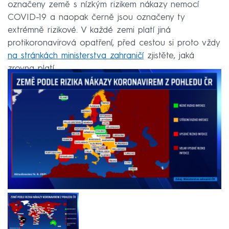
označeny země s nízkým rizikem nákazy nemocí
COVID-19 a naopak černě jsou označeny ty
extrémně rizikové. V každé zemi platí jiná
protikoronavirová opatření, před cestou si proto vždy
na stránkách ministerstva zahraničí
zjistěte, jaká
zrovna platí.