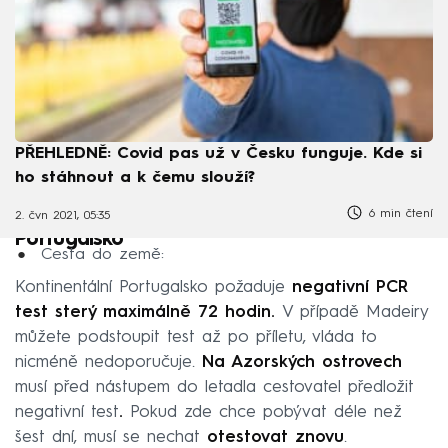
PŘEHLEDNĚ: Covid pas už v Česku funguje. Kde si
ho stáhnout a k čemu slouží?
6 min čtení
2. čvn 2021, 05:35
Portugalsko
Cesta do země:
Kontinentální Portugalsko požaduje
negativní PCR
test sterý maximálně 72 hodin.
V případě Madeiry
můžete podstoupit test až po příletu, vláda to
nicméně nedoporučuje.
Na Azorských ostrovech
musí před nástupem do letadla cestovatel předložit
negativní test
.
Pokud zde chce pobývat déle než
šest dní, musí se nechat
otestovat znovu
.