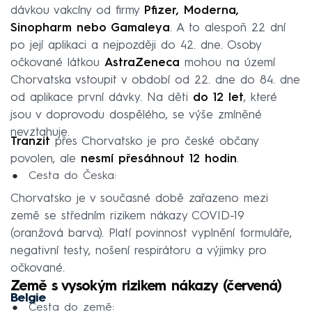
dávkou vakcíny od firmy
Pfizer, Moderna,
Sinopharm
nebo Gamaleya
. A to alespoň 22 dní
po její aplikaci a nejpozději do 42. dne. Osoby
očkované látkou
AstraZeneca
mohou na území
Chorvatska vstoupit v období od 22. dne do 84. dne
od aplikace první dávky. Na děti
do 12 let
, které
jsou v doprovodu dospělého, se výše zmíněné
nevztahuje.
Tranzit
přes Chorvatsko je pro české občany
povolen, ale
nesmí přesáhnout 12 hodin
.
Cesta do Česka:
Chorvatsko je v současné době zařazeno mezi
země se středním rizikem nákazy COVID-19
(oranžová barva). Platí povinnost vyplnění formuláře,
negativní testy, nošení respirátoru a výjimky pro
očkované.
Země s vysokým rizikem nákazy (červená)
Belgie
Cesta do země: