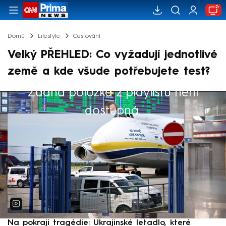
Domů
Lifestyle
Cestování
Velký PŘEHLED: Co vyžadují jednotlivé
země a kde všude potřebujete test?
Žádná položka z playlistu není
Výběr redakce
dostupná.
Na pokraji tragédie: Ukrajinské letadlo, které
P