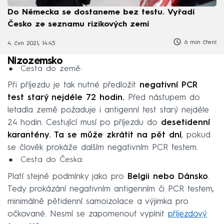
Do Německa se dostaneme bez testu. Vyřadí
Česko ze seznamu rizikových zemí
6 min čtení
4. čvn 2021, 14:45
Nizozemsko
Cesta do země:
Při příjezdu je tak nutné předložit
negativní PCR
test starý nejdéle 72 hodin.
Před nástupem do
letadla země požaduje i antigenní test starý nejdéle
24 hodin. Cestující musí po příjezdu do
desetidenní
karantény. Ta se může zkrátit na pět dní
, pokud
se člověk prokáže dalším negativním PCR testem.
Cesta do Česka:
Platí stejné podmínky jako pro
Belgii nebo Dánsko
.
Tedy prokázání negativním antigenním či PCR testem,
minimálně pětidenní samoizolace a výjimka pro
očkované. Nesmí se zapomenout vyplnit
příjezdový