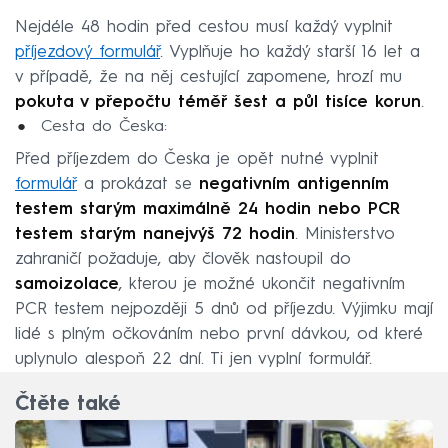
Nejdéle 48 hodin před cestou musí každý vyplnit
příjezdový formulář
. Vyplňuje ho každý starší 16 let a
v případě, že na něj cestující zapomene, hrozí mu
pokuta v přepočtu téměř šest a půl tisíce korun
.
Cesta do Česka:
Před příjezdem do Česka je opět nutné vyplnit
formulář
a prokázat se
negativním antigenním
testem starým maximálně 24 hodin nebo PCR
testem starým nanejvýš 72 hodin
. Ministerstvo
zahraničí požaduje, aby člověk nastoupil do
samoizolace
, kterou je možné ukončit negativním
PCR testem nejpozději 5 dnů od příjezdu. Výjimku mají
lidé s plným očkováním nebo první dávkou, od které
uplynulo alespoň 22 dní. Ti jen vyplní formulář.
Čtěte také