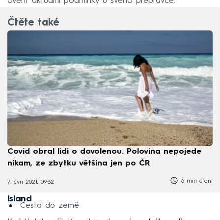
ověřit aktuální podmínky u svého přepravce.
Čtěte také
Covid obral lidi o dovolenou. Polovina nepojede
nikam, ze zbytku většina jen po ČR
6 min čtení
7. čvn 2021, 09:32
Island
Cesta do země: