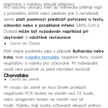
registrace s výjimkou letecké přepravy.
Pro všechny cestující, kteří do Německa přilétají např.
z pražského letiště nebo jakékoliv jiné (i nerizikové)
země,
platí povinnost předložit potvrzení o testu,
očkování nebo o prodělané infekci
SARS-CoV-2.
Doklad
může být vyžadován například při
ubytování
či
návštěvě restaurace
.
Cesta do Česka:
Platí stejné podmínky jako v případě
Bulharska nebo
Irska,
tedy
vyplnění formuláře
, negativní testy, nošení
respirátoru a výjimky pro očkované. Při individuální
cestě není povinné se před návratem testovat.
Chorvatsko
Cesta do země:
Při vstupu do země se musí člověk prokázat
negativním PCR testem ne starším než 72 hodin,
nebo antigenním testem ne starším než 48
hodin. Výjimku mají osoby očkované alespoň jednou