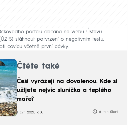
 Očkovacího portálu občana na webu Ústavu
 (ÚZIS) stáhnout potvrzení o negativním testu,
ti covidu včetně první dávky.
Čtěte také
Češi vyrážejí na dovolenou. Kde si
užijete nejvíc sluníčka a teplého
moře?
6 min čtení
1. čvn 2021, 16:00