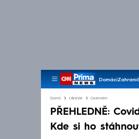
Domácí
Zahranič
Pořady
Domů
Lifestyle
Cestování
PŘEHLEDNĚ: Covid
Kde si ho stáhnou