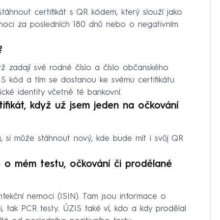
táhnout certifikát s QR kódem, který slouží jako
moci za posledních 180 dnů nebo o negativním
?
yž zadají své rodné číslo a číslo občanského
MS kód a tím se dostanou ke svému certifikátu.
ické identity včetně té bankovní.
ifikát, když už jsem jeden na očkování
á, si může stáhnout nový, kde bude mít i svůj QR
o mém testu, očkování či prodělané
nfekční nemoci (ISIN). Tam jsou informace o
i, tak PCR testy. ÚZIS také ví, kdo a kdy prodělal