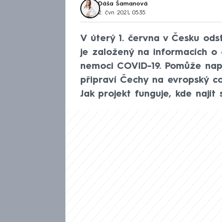
Dáša Šamanová
2. čvn 2021, 05:35
V úterý 1. června v Česku odst
je založený na informacích o
nemoci COVID-19. Pomůže např
připraví Čechy na evropský co
Jak projekt funguje, kde nají