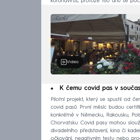
koronavirus, protože 180 dnů se počí
Video
K čemu covid pas v součas
Pilotní projekt, který se spustil od 
covid pasů. První měsíc budou certif
konkrétně v Německu, Rakousku, Pols
Chorvatsku. Covid pasy mohou sloužit
divadelního představení, kina či kade
očkování, negativním testu nebo pro