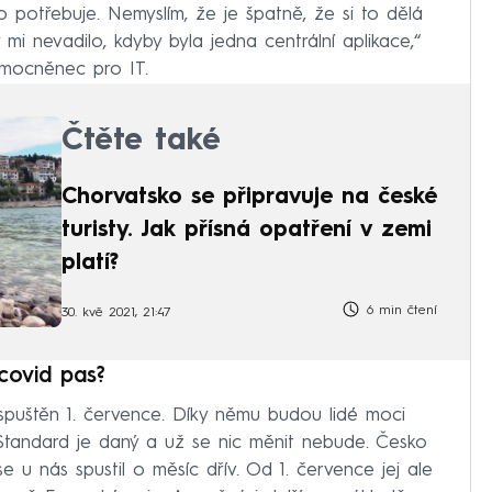
o potřebuje. Nemyslím, že je špatně, že si to dělá
mi nevadilo, kdyby byla jedna centrální aplikace,“
zmocněnec pro IT.
Čtěte také
Chorvatsko se připravuje na české
turisty. Jak přísná opatření v zemi
platí?
6 min čtení
30. kvě 2021, 21:47
covid pas?
 spuštěn 1. července. Díky němu budou lidé moci
„Standard je daný a už se nic měnit nebude. Česko
 u nás spustil o měsíc dřív. Od 1. července jej ale