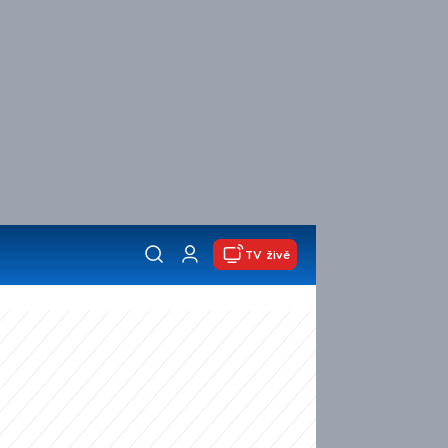
TV živě