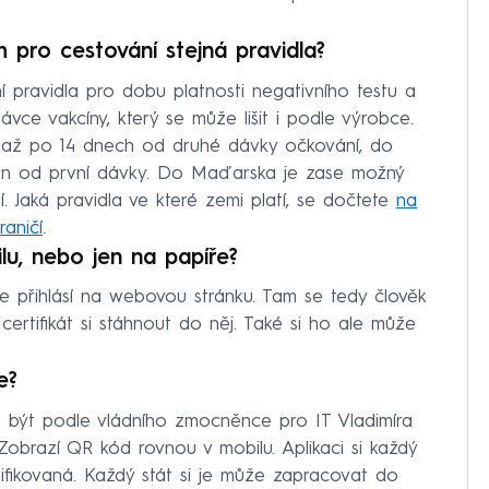
h pro cestování stejná pravidla?
tní pravidla pro dobu platnosti negativního testu a
vce vakcíny, který se může lišit i podle výrobce.
až po 14 dnech od druhé dávky očkování, do
den od první dávky. Do Maďarska je zase možný
 Jaká pravidla ve které zemi platí, se dočtete
na
aničí
.
ilu, nebo jen na papíře?
se přihlásí na webovou stránku. Tam se tedy člověk
certifikát si stáhnout do něj. Také si ho ale může
e?
 má být podle vládního zmocněnce pro IT Vladimíra
 Zobrazí QR kód rovnou v mobilu. Aplikaci si každý
 unifikovaná. Každý stát si je může zapracovat do