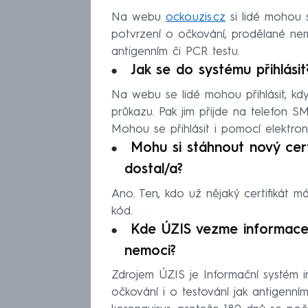
Na webu
ocko.uzis.cz
si lidé mohou s
potvrzení o očkování, prodělané ne
antigenním či PCR testu.
Jak se do systému přihlásit
Na webu se lidé mohou přihlásit, kd
průkazu. Pak jim přijde na telefon S
Mohou se přihlásit i pomocí elektron
Mohu si stáhnout nový cert
dostal/a?
Ano. Ten, kdo už nějaký certifikát m
kód.
Kde ÚZIS vezme informace 
nemoci?
Zdrojem ÚZIS je Informační systém i
očkování i o testování jak antigenním