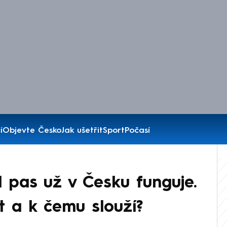
í
Objevte Česko
Jak ušetřit
Sport
Počasí
 pas už v Česku funguje.
t a k čemu slouží?