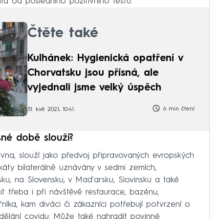
tá od posledního pozitivního testu.
Čtěte také
Kulhánek: Hygienická opatření v
Chorvatsku jsou přísná, ale
vyjednali jsme velký úspěch
6 min čtení
31. kvě 2021, 10:41
né době slouží?
června, slouží jako předvoj připravovaných evropských
ikáty bilaterálně uznávány v sedmi zemích,
ku, na Slovensku, v Maďarsku, Slovinsku a také
 třeba i při návštěvě restaurace, bazénu,
řníka, kam diváci či zákazníci potřebují potvrzení o
dělání covidu. Může také nahradit povinné