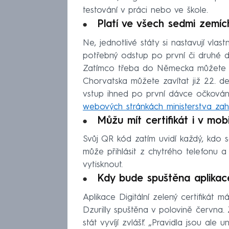
testování v práci nebo ve škole.
Platí ve všech sedmi zemíc
Ne, jednotlivé státy si nastavují vlas
potřebný odstup po první či druhé dá
Zatímco třeba do Německa můžete 
Chorvatska můžete zavítat již 22. 
vstup ihned po první dávce očkování.
webových stránkách ministerstva zahr
Můžu mít certifikát i v mob
Svůj QR kód zatím uvidí každý, kdo 
může přihlásit z chytrého telefonu a 
vytisknout.
Kdy bude spuštěna aplikac
Aplikace Digitální zelený certifikát
Dzurilly spuštěna v polovině června.
stát vyvíjí zvlášť. „Pravidla jsou ale