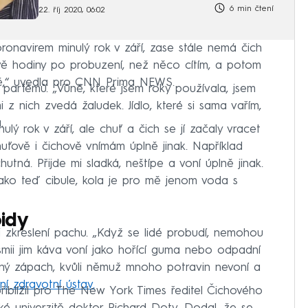
6 min čtení
22. říj 2020, 06:02
koronavirem minulý rok v září, zase stále nemá čich
dvě hodiny po probuzení, než něco cítím, a potom
vě,“ uvedla pro CNN Prima NEWS.
parfémů. „Vůně, které jsem roky používala, jsem
 z nich zvedá žaludek. Jídlo, které si sama vařím,
.
ulý rok v září, ale chuť a čich se jí začaly vracet
ťově i čichově vnímám úplně jinak. Například
chutná. Přijde mi sladká, neštípe a voní úplně jinak.
jako teď cibule, kola je pro mě jenom voda s
idy
 zkreslení pachu. „Když se lidé probudí, nemohou
rosmii jim káva voní jako hořící guma nebo odpadní
emný zápach, kvůli němuž mnoho potravin nevoní a
ní zdravotní ústav.
řiblížil pro The New York Times ředitel Čichového