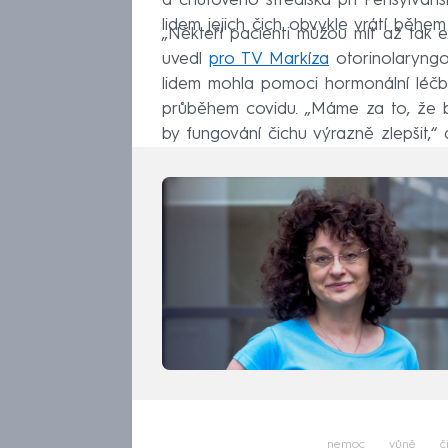
a chuťového střediska při Pensylváns
lidem jejich čich obvykle vrátí během
„Někteří pacienti můžou mít až tak 
uvedl
pro TV Markíza
otorinolaryng
lidem mohla pomoci hormonální léčba 
průběhem covidu. „Máme za to, že by
by fungování čichu výrazně zlepšit,“ d
nemoc
vůně
č