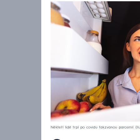
Někteří lidé trpí po covidu takzvanou parosmií. (Ilu