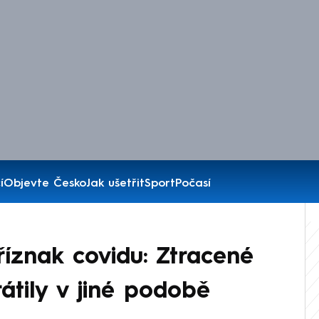
í
Objevte Česko
Jak ušetřit
Sport
Počasí
říznak covidu: Ztracené
átily v jiné podobě