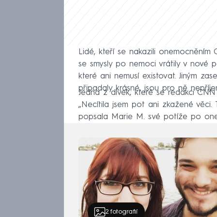
Lidé, kteří se nakazili onemocněním 
se smysly po nemoci vrátily v nové po
které ani nemusí existovat. Jiným zas
připadaly krásné, jsou pro ně nepříj
Jedna z dívek, které se redakci CN
„Necítila jsem pot ani zkažené věci. 
popsala Marie M. své potíže po on
2
fotografií