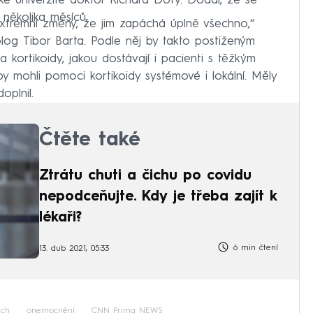
ké univerzitě doktor Richard Doty. Dodal, že se
 několika měsíců.
extrémní změny, že jim zapáchá úplně všechno,“
olog
Tibor Barta. Podle něj by takto postiženým
kortikoidy, jakou dostávají i pacienti s těžkým
 mohli pomoci kortikoidy systémové i lokální. Měly
oplnil.
Čtěte také
Ztrátu chuti a čichu po covidu
nepodceňujte. Kdy je třeba zajít k
lékaři?
6 min čtení
13. dub 2021, 05:33
ich
onemocnění
CNN Prima NEWS