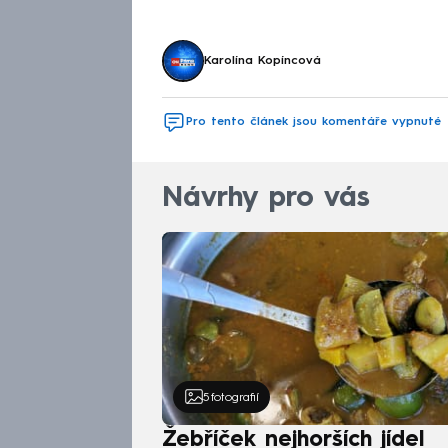
Karolína Kopíncová
Pro tento článek jsou komentáře vypnuté
Návrhy pro vás
5
fotografií
Žebříček nejhorších jídel