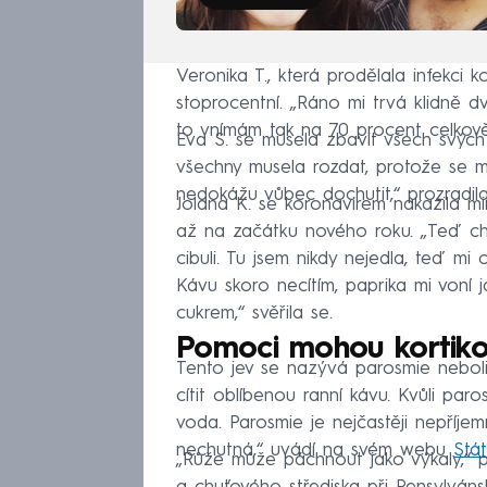
Veronika T., která prodělala infekci 
stoprocentní. „Ráno mi trvá klidně 
to vnímám tak na 70 procent celko
Eva S. se musela zbavit všech svých 
všechny musela rozdat, protože se mi
nedokážu vůbec dochutit,“ prozradila
Jolana K. se koronavirem nakazila min
až na začátku nového roku. „Teď chu
cibuli. Tu jsem nikdy nejedla, teď mi 
Kávu skoro necítím, paprika mi voní 
cukrem,“ svěřila se.
Pomoci mohou kortiko
Tento jev se nazývá parosmie neboli
cítit oblíbenou ranní kávu. Kvůli pa
voda. Parosmie je nejčastěji nepříj
nechutná,“ uvádí na svém webu
Stát
„Růže může páchnout jako výkaly,“ p