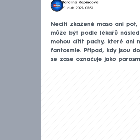
Karolína Kopíncová
21. dub 2021, 05:31
Necítí zkažené maso ani pot, 
může být podle lékařů násle
mohou cítit pachy, které ani 
fantosmie. Případ, kdy jsou d
se zase označuje jako parosmi