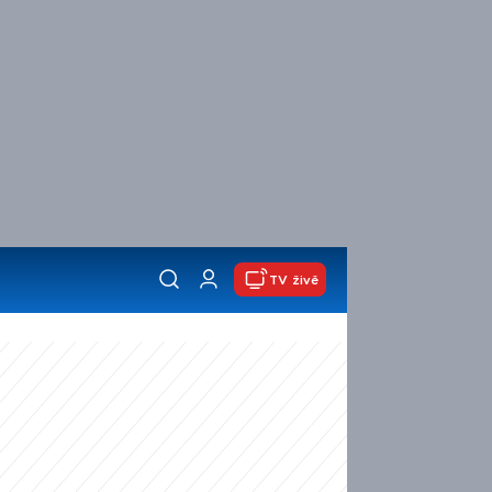
TV živě