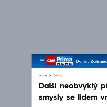
Domácí
Zahranič
Pořady
Domů
Zprávy
Další neobvyklý p
smysly se lidem vr