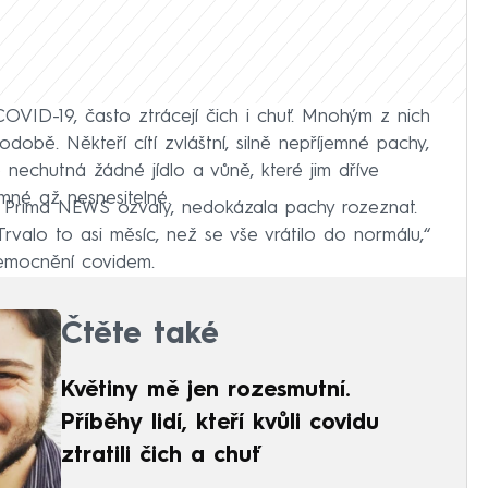
COVID-19, často ztrácejí čich i chuť. Mnohým z nich
době. Někteří cítí zvláštní, silně nepříjemné pachy,
e nechutná žádné jídlo a vůně, které jim dříve
emné až nesnesitelné.
N Prima NEWS ozvaly, nedokázala pachy rozeznat.
Trvalo to asi měsíc, než se vše vrátilo do normálu,“
emocnění covidem.
Čtěte také
Květiny mě jen rozesmutní.
Příběhy lidí, kteří kvůli covidu
ztratili čich a chuť