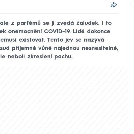
ale z parfémů se jí zvedá žaludek. I to
dek onemocnění COVID-19. Lidé dokonce
nemusí existovat. Tento jev se nazývá
osud příjemné vůně najednou nesnesitelné,
e neboli zkreslení pachu.