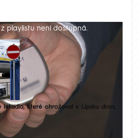
 playlistu není dostupná.
V
é letadlo, které ohrožoval v Lipsku dron,
Přilá
polit