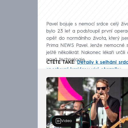
Pavel bojuje s nemocí srdce celý živ
bylo 23 let a podstoupil první opera
opět do normálního života, který js
Prima NEWS Pavel. Jenže nemocné sr
ještě několikrát. Nakonec lékaři určil
nová technologie.
ČTĚTE TAKÉ:
Detaily k selhání sr
sportovní kariérou visí otazníky
Video