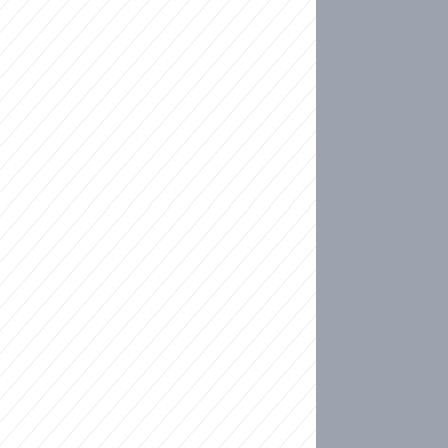
ideo
kat migranty do Česka? Sami by odešli, tvrdí exp
ické sebevraždě