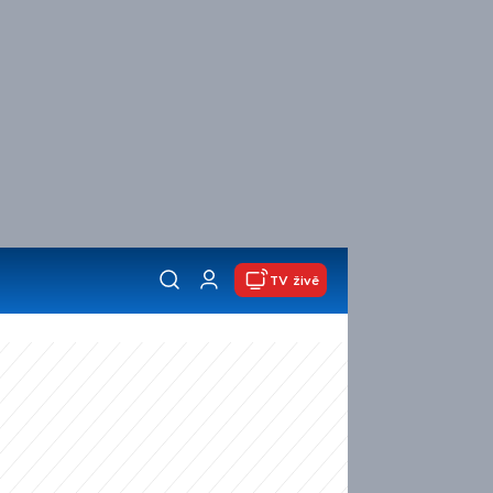
TV živě