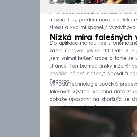
„V případě srdečního selhání, které 
možnost už předem upozornit lékaře i
stresu a kvalitní spánek,“ vyzdvihoval
Nízká míra falešných 
Do aplikace mohou lidé s onemocněním
zaznamenávat, jak se cítí. Data z ní
jsem vnímal bušení srdce a tohle se
stránce. Ten biomedicínský inženýr v
nepřišlo nějaké hlášení,“ popsal fu
Fedorco.
Výhoda technologie spočívá předevš
falešných výstrah. Všechna data zob
dokáže upozornit na zhoršující se st
selhání jsou dušnost, únava a otoky –