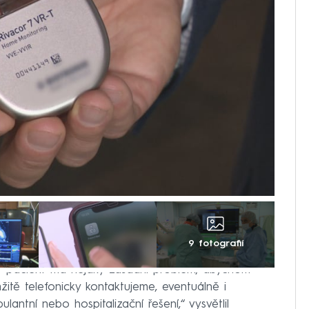
9 fotografií
e pacient má nějaký zásadní problém, abychom
žitě telefonicky kontaktujeme, eventuálně i
lantní nebo hospitalizační řešení,“ vysvětlil