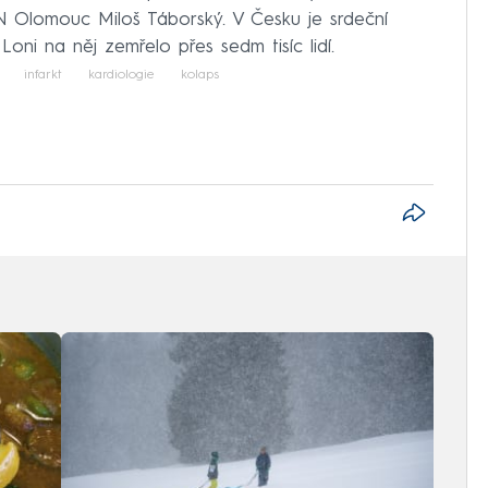
 FN Olomouc Miloš Táborský. V Česku je srdeční
 Loni na něj zemřelo přes sedm tisíc lidí.
infarkt
kardiologie
kolaps