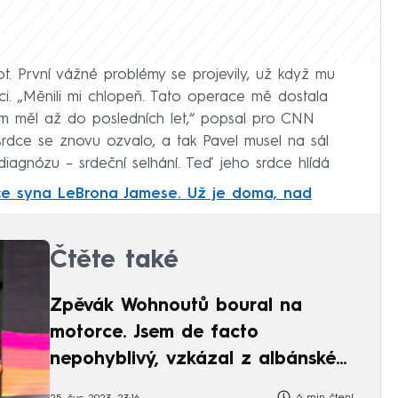
ot. První vážné problémy se projevily, už když mu
ci. „Měnili mi chlopeň. Tato operace mě dostala
em měl až do posledních let,“ popsal pro CNN
dce se znovu ozvalo, a tak Pavel musel na sál
i diagnózu – srdeční selhání. Teď jeho srdce hlídá
dce syna LeBrona Jamese. Už je doma, nad
Čtěte také
Zpěvák Wohnoutů boural na
motorce. Jsem de facto
nepohyblivý, vzkázal z albánské
nemocnice
6 min čtení