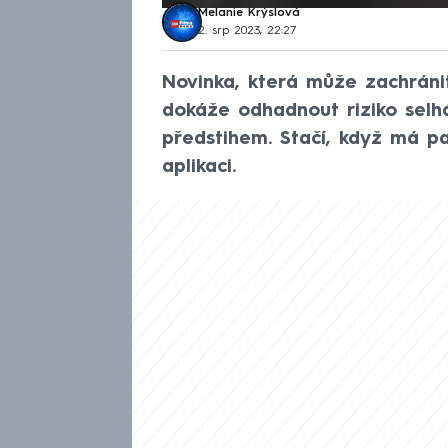
Melanie Krýslová
2. srp 2023, 22:27
Novinka, která může zachránit ž
dokáže odhadnout riziko selhá
předstihem. Stačí, když má pa
aplikaci.