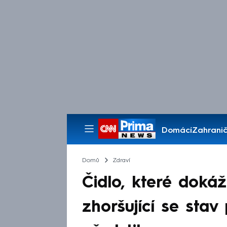
Domácí
Zahranič
Pořady
Domů
Zdraví
Čidlo, které dokáž
zhoršující se stav