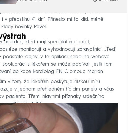
25. čvc 2023, 23:16
by se mohlo stát v následujících dnech, mám
 v předstihu 41 dní. Přineslo mi to klid, méně
 klady novinky Pavel.
výstrah
 srdce, kteří mají speciální implantát,
 posléze monitorují a vyhodnocují zdravotníci. „Teď
 v podstatě objeví v té aplikaci nebo na webové
e spolupráci s lékařem se může podívat, jestli tam
ngování aplikace kardiolog FN Olomouc Marián
ím v tom, že lékařům poskytuje nízkou míru
razuje v jednom přehledném řídicím panelu a včas
av pacienta. Třemi hlavními příznaky srdečního
 například kotníků.