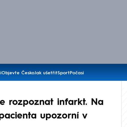
í
Objevte Česko
Jak ušetřit
Sport
Počasí
e rozpoznat infarkt. Na
 pacienta upozorní v