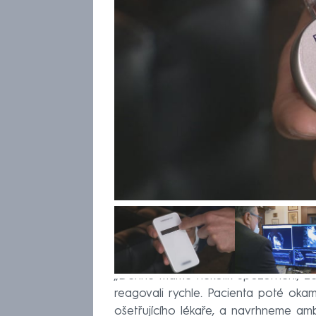
„Denně máme několik upozornění, ž
reagovali rychle. Pacienta poté okam
ošetřujícího lékaře, a navrhneme ambu