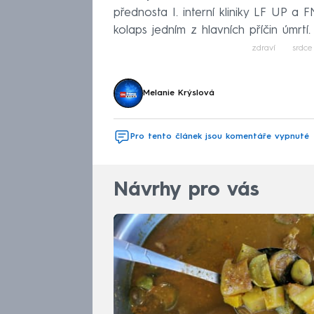
přednosta I. interní kliniky LF UP a
kolaps jedním z hlavních příčin úmrtí.
zdraví
srdce
Melanie Krýslová
Pro tento článek jsou komentáře vypnuté
Návrhy pro vás