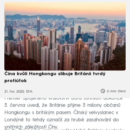
Čína kvůli Hongkongu slibuje Británii tvrdý
protiútok
6 min čtení
21. čvc 2020, 13:14
Premiér Spojeného království Boris Johnson dokonce
3. června uvedl, že Británie přijme 3 miliony občanů
Hongkongu s britským pasem. Čínský velvyslanec v
Londýně to tehdy označil za hrubé zasahování do
vnitřních záležitostí Číny.