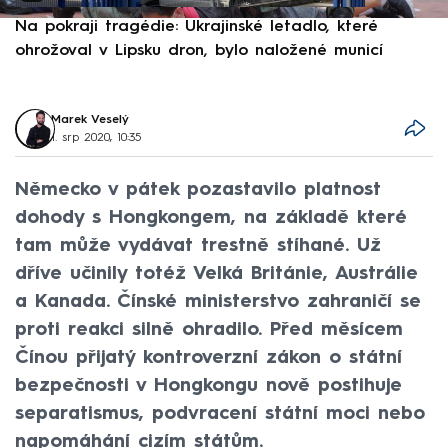
Na pokraji tragédie: Ukrajinské letadlo, které
P
ohrožoval v Lipsku dron, bylo naložené municí
e
Marek Veselý
1. srp 2020, 10:35
Německo v pátek pozastavilo platnost
dohody s Hongkongem, na základě které
tam může vydávat trestně stíhané. Už
dříve učinily totéž Velká Británie, Austrálie
a Kanada. Čínské ministerstvo zahraničí se
proti reakci silně ohradilo. Před měsícem
Čínou přijatý kontroverzní zákon o státní
bezpečnosti v Hongkongu nově postihuje
separatismus, podvracení státní moci nebo
napomáhání cizím státům.