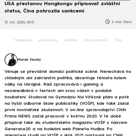
USA přestanou Hongkongu připisovat zvláštní
status, Čína pohrozila sankcemi
6 min čtení
15. čvc 2020, 05:15
Hongkong
ekonomika
politika
Boris Johnson
Čína
Marek Veselý
Věnuje se převážně domácí politické scéně. Nenechává ho
chladným ani zahraniční politika, akcentuje témata kolem
války na Ukrajině. Rád zpracovává i gaming a
nezanedbává v textech ani svou vášeň v podobě
houbaření. Studoval na Gymnáziu Na Vítězné pláni a poté
na Vyšší odborné škole publicistiky (VOŠP), kde také získal
první novinářské zkušenosti. V on-line zpravodajství CNN
Prima NEWS začal pracovat v květnu 2020. V té době
přispíval také do studentského magazínu VOŠP s názvem
Generace20 a na hudební web Planeta Hudba. Po
dokončení studií na VOŠP v létě 2021 nastoupil na CNN