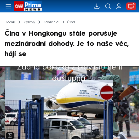
Domů
Zprávy
Zahraničí
Čína
Čína v Hongkongu stále porušuje
mezinárodní dohody. Je to naše věc,
hájí se
Žádná položka z playlistu není
Výběr redakce
dostupná.