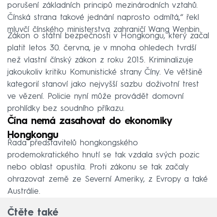
porušení základních principů mezinárodních vztahů.
Čínská strana takové jednání naprosto odmítá,“ řekl
mluvčí čínského ministerstva zahraničí Wang Wenbin.
Zákon o státní bezpečnosti v Hongkongu, který začal
platit letos 30. června, je v mnoha ohledech tvrdší
než vlastní čínský zákon z roku 2015. Kriminalizuje
jakoukoliv kritiku Komunistické strany Číny. Ve většině
kategorií stanoví jako nejvyšší sazbu doživotní trest
ve vězení. Policie nyní může provádět domovní
prohlídky bez soudního příkazu.
Čína nemá zasahovat do ekonomiky
Hongkongu
Řada představitelů hongkongského
prodemokratického hnutí se tak vzdala svých pozic
nebo oblast opustila. Proti zákonu se tak začaly
ohrazovat země ze Severní Ameriky, z Evropy a také
Austrálie.
Čtěte také