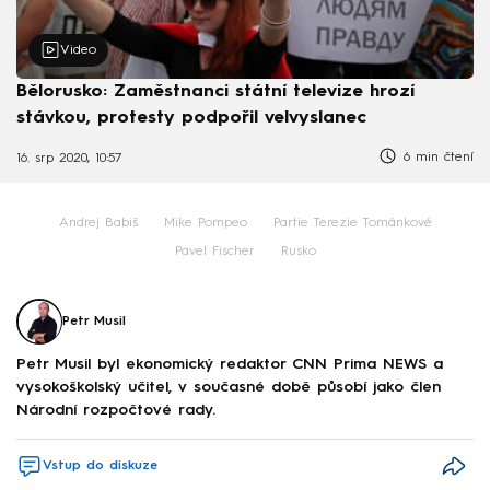
Video
Bělorusko: Zaměstnanci státní televize hrozí
stávkou, protesty podpořil velvyslanec
6 min čtení
16. srp 2020, 10:57
Andrej Babiš
Mike Pompeo
Partie Terezie Tománkové
Pavel Fischer
Rusko
Petr Musil
Petr Musil byl ekonomický redaktor CNN Prima NEWS a
vysokoškolský učitel, v současné době působí jako člen
Národní rozpočtové rady.
Vstup do diskuze