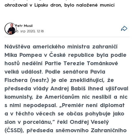
ohrožoval v Lipsku dron, bylo naložené municí
e
Petr Musil
16. srp 2020, 12:18
Návštěva amerického ministra zahraničí
Mika Pompea v České republice byla podle
hostů nedělní Partie Terezie Tománkové
velká událost. Podle senátora Pavla
Fischera (nestr.) je ale zneklidňující, že
předseda vlády Andrej Babiš ihned ujišťoval
komunisty, že Američanům nic neslíbil a nic
s nimi nepodepsal. „Premiér není diplomat
a v těchto věcech se občas pohybuje jako
slon v porcelánu,“ řekl Ondřej Veselý
(ČSSD), předseda sněmovního Zahraničního