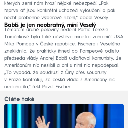
kterých zemí nám hrozí nějaké nebezpečí. „Pak
teprve ať jsou konkrétní uchazeči vyloučeni a pak
nechť proběhne výběrové řízení,“ dodal Veselý.
Babiš je jen neobratný, míní Veselý
Tématem druhé poloviny nedělní Partie Terezie
Tománkové byla také návštěva ministra zahraničí USA
Mika Pompea v České republice. Fischera i Veselého
zneklidnilo, že prakticky ihned po Pompeově odletu
předseda vlády Andrej Babiš uklidňoval komunisty, že
Američanům nic neslíbil a ani s nimi nic nepodepsal.
„To vypadá, že soudruzi z Číny přes soudruhy
v Praze kontrolují, že česká vláda s Američany nic
nedohodla,“ řekl Pavel Fischer.
Čtěte také