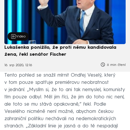
Video
Lukašenka ponížilo, že proti němu kandidovala
žena, řekl senátor Fischer
6 min čtení
16. srp 2020, 12:16
Tento pohled se snažil mírnit Ondřej Veselý, který
v tom pouze spatřuje premiérovu neobratnost
v jednání. „Myslím si, že to ani tak nemyslel, komunisty
tím pouze odbyl. Měl jim říci, že jim do toho nic není,
ale toto se mu stává opakovaně,“ řekl. Podle
Veselého nicméně není možné, abychom českou
zahraniční politiku nechávali na nedemokratických
stranách. „Základní linie je jasná a do té nespadají