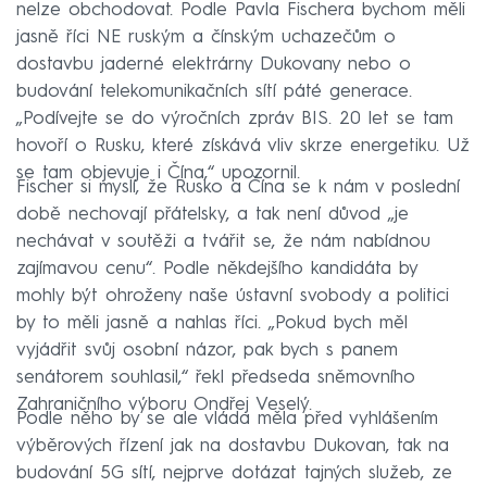
nelze obchodovat. Podle Pavla Fischera bychom měli
jasně říci NE ruským a čínským uchazečům o
dostavbu jaderné elektrárny Dukovany nebo o
budování telekomunikačních sítí páté generace.
„Podívejte se do výročních zpráv BIS. 20 let se tam
hovoří o Rusku, které získává vliv skrze energetiku. Už
se tam objevuje i Čína,“ upozornil.
Fischer si myslí, že Rusko a Čína se k nám v poslední
době nechovají přátelsky, a tak není důvod „je
nechávat v soutěži a tvářit se, že nám nabídnou
zajímavou cenu“. Podle někdejšího kandidáta by
mohly být ohroženy naše ústavní svobody a politici
by to měli jasně a nahlas říci. „Pokud bych měl
vyjádřit svůj osobní názor, pak bych s panem
senátorem souhlasil,“ řekl předseda sněmovního
Zahraničního výboru Ondřej Veselý.
Podle něho by se ale vláda měla před vyhlášením
výběrových řízení jak na dostavbu Dukovan, tak na
budování 5G sítí, nejprve dotázat tajných služeb, ze