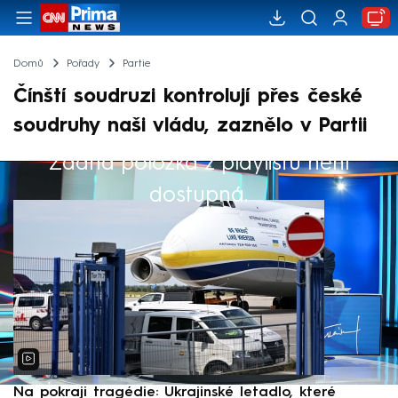
Domů
Pořady
Partie
Čínští soudruzi kontrolují přes české
soudruhy naši vládu, zaznělo v Partii
Žádná položka z playlistu není
Výběr redakce
dostupná.
Na pokraji tragédie: Ukrajinské letadlo, které
P