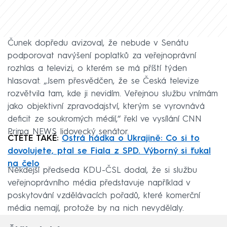
Čunek dopředu avizoval, že nebude v Senátu
podporovat navýšení poplatků za veřejnoprávní
rozhlas a televizi, o kterém se má příští týden
hlasovat. „Jsem přesvědčen, že se Česká televize
rozvětvila tam, kde ji nevidím. Veřejnou službu vnímám
jako objektivní zpravodajství, kterým se vyrovnává
deficit ze soukromých médií,“ řekl ve vysílání CNN
Prima NEWS lidovecký senátor.
ČTĚTE TAKÉ:
Ostrá hádka o Ukrajině: Co si to
dovolujete, ptal se Fiala z SPD. Výborný si ťukal
na čelo
Někdejší předseda KDU-ČSL dodal, že si službu
veřejnoprávního média představuje například v
poskytování vzdělávacích pořadů, které komerční
média nemají, protože by na nich nevydělaly.