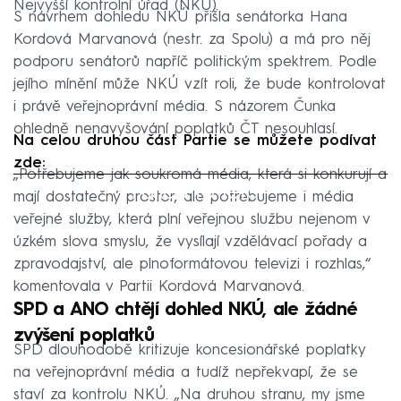
Nejvyšší kontrolní úřad (NKÚ).
S návrhem dohledu NKÚ přišla senátorka Hana
Kordová Marvanová (nestr. za Spolu) a má pro něj
podporu senátorů napříč politickým spektrem. Podle
jejího mínění může NKÚ vzít roli, že bude kontrolovat
i právě veřejnoprávní média. S názorem Čunka
ohledně nenavyšování poplatků ČT nesouhlasí.
Na celou druhou část Partie se můžete podívat
zde:
„Potřebujeme jak soukromá média, která si konkurují a
Failed to fetch
mají dostatečný prostor, ale potřebujeme i média
veřejné služby, která plní veřejnou službu nejenom v
úzkém slova smyslu, že vysílají vzdělávací pořady a
zpravodajství, ale plnoformátovou televizi i rozhlas,“
komentovala v Partii Kordová Marvanová.
SPD a ANO chtějí dohled NKÚ, ale žádné
zvýšení poplatků
SPD dlouhodobě kritizuje koncesionářské poplatky
na veřejnoprávní média a tudíž nepřekvapí, že se
staví za kontrolu NKÚ. „Na druhou stranu, my jsme