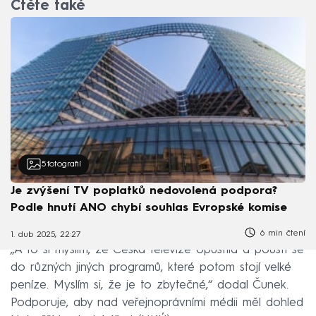
Čtěte také
5
fotografií
Je zvýšení TV poplatků nedovolená podpora?
Podle hnutí ANO chybí souhlas Evropské komise
6 min čtení
1. dub 2025, 22:27
„A to si myslím, že Česká televize opustila a pouští se
do různých jiných programů, které potom stojí velké
peníze. Myslím si, že je to zbytečné,“ dodal Čunek.
Podporuje, aby nad veřejnoprávními médii měl dohled