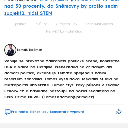
nad 30 procenty, do Sněmovny by prošlo sedm
subjektů, hlásí STEM
Failed to fetch
politika
Jiří Čunek
Evropská unie
Hana Marvanová
Nejvyšší kontrolní úřad
Tomáš Kačmár
Věnuje se převážně zahraniční politické scéně, konkrétně
USA a válce na Ukrajině. Nenechává ho chladným ani
domácí politika, akcentuje témata spojená s naším
resortem zahraničí. Tomáš vystudoval Mediální studia na
Metropolitní univerzitě. Téměř čtyři roky působil v redakci
Echo24.cz a následně nastoupil na pozici redaktora na
CNN Prima NEWS. (Tomas.Kacmar@iprima.cz)
Pro tento článek jsou komentáře vypnuté