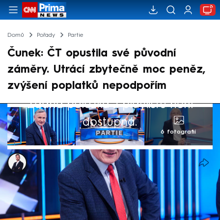
Domů
Pořady
Partie
Čunek: ČT opustila své původní
záměry. Utrácí zbytečně moc peněz,
zvýšení poplatků nepodpořím
Žádná položka z playlistu není
dostupná.
6 fotografií
Tomáš Kačmár
6. dub 2025, 15:26
Česká televize opustila své původní
záměry a nefunguje tak, jak by měla, řekl v