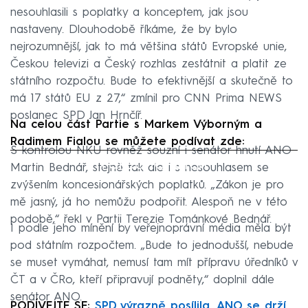
nesouhlasili s poplatky a konceptem, jak jsou
nastaveny. Dlouhodobě říkáme, že by bylo
nejrozumnější, jak to má většina států Evropské unie,
Českou televizi a Český rozhlas zestátnit a platit ze
státního rozpočtu. Bude to efektivnější a skutečně to
má 17 států EU z 27,“ zmínil pro CNN Prima NEWS
poslanec SPD Jan Hrnčíř.
Na celou část Partie s Markem Výborným a
Radimem Fialou se můžete podívat zde:
S kontrolou NKÚ rovněž souzní i senátor hnutí ANO
Failed to fetch
Martin Bednář, stejně tak ale i s nesouhlasem se
zvýšením koncesionářských poplatků. „Zákon je pro
mě jasný, já ho nemůžu podpořit. Alespoň ne v této
podobě,“ řekl v Partii Terezie Tománkové Bednář.
I podle jeho mínění by veřejnoprávní média měla být
pod státním rozpočtem. „Bude to jednodušší, nebude
se muset vymáhat, nemusí tam mít přípravu úředníků v
ČT a v ČRo, kteří připravují podněty,“ doplnil dále
senátor ANO.
PODÍVEJTE SE:
SPD výrazně posílila. ANO se drží