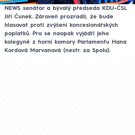
Partii Terezie Tománkové na CNN Prima
NEWS senátor a bývalý předseda KDU-ČSL
Jiří Čunek. Zároveň prozradil, že bude
hlasovat proti zvýšení koncesionářských
poplatků. Pro se naopak vyjádří jeho
kolegyně z horní komory Parlamentu Hana
Kordová Marvanová (nestr. za Spolu).