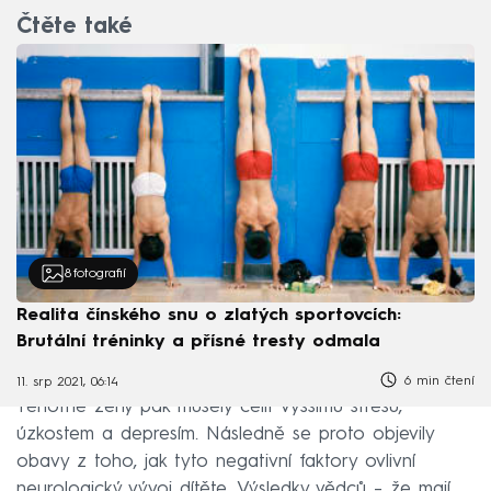
Čtěte také
8
fotografií
Realita čínského snu o zlatých sportovcích:
Brutální tréninky a přísné tresty odmala
6 min čtení
11. srp 2021, 06:14
Těhotné ženy pak musely čelit vyššímu stresu,
úzkostem a depresím. Následně se proto objevily
obavy z toho, jak tyto negativní faktory ovlivní
neurologický vývoj dítěte. Výsledky vědců – že mají