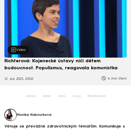
Video
Richterová: Kojenecké ústavy ničí dětem
budoucnost. Populismus, reagovala komunistka
6 min čtení
12. srp 2021, 23:02
zdraví
vědci
stres
vývoj
těhotenství
Monika Kabourková
Věnuje se převážně zdravotnickým tématům. Komunikuje s