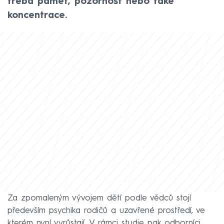
třeba paměť, pozornost nebo také
koncentrace.
Za zpomaleným vývojem dětí podle vědců stojí
především psychika rodičů a uzavřené prostředí, ve
kterém nyní vyrůstají. V rámci studie pak odborníci