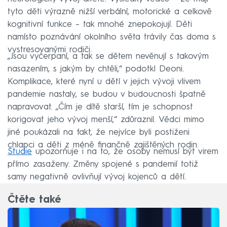
tyto děti výrazně nižší verbální, motorické a celkově
kognitivní funkce – tak mnohé znepokojují. Děti
namísto poznávání okolního světa trávily čas doma s
vystresovanými rodiči.
„Jsou vyčerpaní, a tak se dětem nevěnují s takovým
nasazením, s jakým by chtěli,“ podotkl Deoni.
Komplikace, které nyní u dětí v jejich vývoji vlivem
pandemie nastaly, se budou v budoucnosti špatně
napravovat. „Čím je dítě starší, tím je schopnost
korigovat jeho vývoj menší,“ zdůraznil. Vědci mimo
jiné poukázali na fakt, že nejvíce byli postiženi
chlapci a děti z méně finančně zajištěných rodin.
Studie
upozorňuje i na to, že osoby nemusí být virem
přímo zasaženy. Změny spojené s pandemií totiž
samy negativně ovlivňují vývoj kojenců a dětí.
Čtěte také