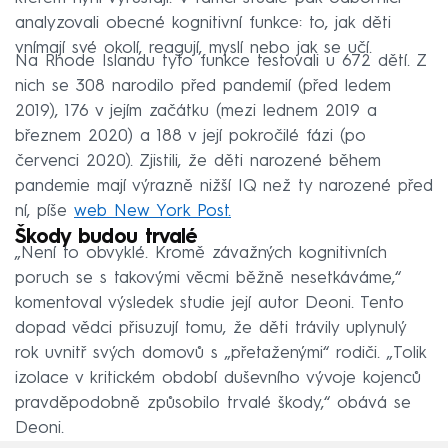
analyzovali obecné kognitivní funkce: to, jak děti
vnímají své okolí, reagují, myslí nebo jak se učí.
Na Rhode Islandu tyto funkce testovali u 672 dětí. Z
nich se 308 narodilo před pandemií (před ledem
2019), 176 v jejím začátku (mezi lednem 2019 a
březnem 2020) a 188 v její pokročilé fázi (po
červenci 2020). Zjistili, že děti narozené během
pandemie mají výrazně nižší IQ než ty narozené před
ní, píše
web New York Post.
Škody budou trvalé
„Není to obvyklé. Kromě závažných kognitivních
poruch se s takovými věcmi běžně nesetkáváme,“
komentoval výsledek studie její autor Deoni. Tento
dopad vědci přisuzují tomu, že děti trávily uplynulý
rok uvnitř svých domovů s „přetaženými“ rodiči. „Tolik
izolace v kritickém období duševního vývoje kojenců
pravděpodobně způsobilo trvalé škody,“ obává se
Deoni.