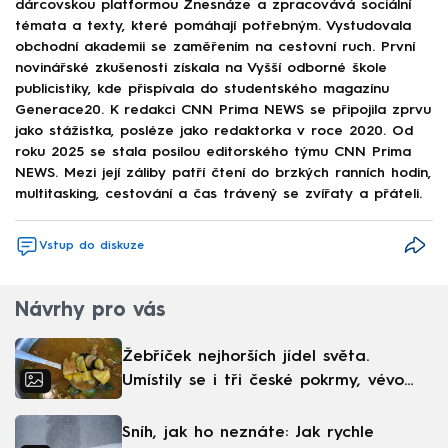
dárcovskou platformou Znesnáze a zpracovává sociální
témata a texty, které pomáhají potřebným. Vystudovala
obchodní akademii se zaměřením na cestovní ruch. První
novinářské zkušenosti získala na Vyšší odborné škole
publicistiky, kde přispívala do studentského magazínu
Generace20. K redakci CNN Prima NEWS se připojila zprvu
jako stážistka, posléze jako redaktorka v roce 2020. Od
roku 2025 se stala posilou editorského týmu CNN Prima
NEWS. Mezi její záliby patří čtení do brzkých ranních hodin,
multitasking, cestování a čas trávený se zvířaty a přáteli.
Vstup do diskuze
Návrhy pro vás
Žebříček nejhorších jídel světa.
Umístily se i tři české pokrmy, vévodí
skandinávská kuchyně
Sníh, jak ho neznáte: Jak rychle