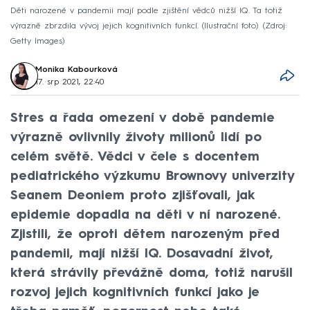
Děti narozené v pandemii mají podle zjištění vědců nižší IQ. Ta totiž
výrazně zbrzdila vývoj jejich kognitivních funkcí. (Ilustrační foto)
Zdroj:
Getty Images
Monika Kabourková
17. srp 2021, 22:40
Stres a řada omezení v době pandemie
výrazně ovlivnily životy milionů lidí po
celém světě. Vědci v čele s docentem
pediatrického výzkumu Brownovy univerzity
Seanem Deoniem proto zjišťovali, jak
epidemie dopadla na děti v ní narozené.
Zjistili, že oproti dětem narozeným před
pandemii, mají nižší IQ. Dosavadní život,
která strávily převážně doma, totiž narušil
rozvoj jejich kognitivních funkcí jako je