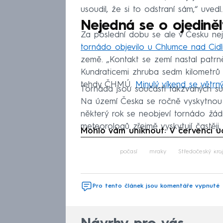
usoudil, že si to odstraní sám,“ uved
Nejedná se o ojediněl
Za poslední dobu se ale v Česku ne
tornádo objevilo u Chlumce nad Cidl
země. „Kontakt se zemí nastal patr
Kundraticemi zhruba sedm kilometrů 
tehdy ČHMÚ.
Minulý víkend se větrný
Tornáda jsou součástí takzvaných sup
Na území Česka se ročně vyskytnou 
některý rok se neobjeví tornádo žá
meteorologů zřejmě vyskytují častěji
Mohlo vám uniknout: V červenci ud
Fa
počasí
mraky
Středočeský kra
Pro tento článek jsou komentáře vypnuté