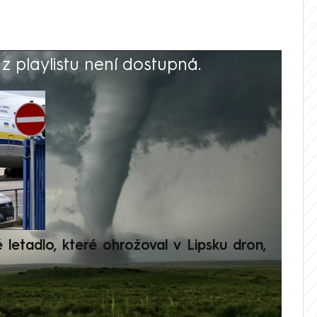
 playlistu není dostupná.
V
é letadlo, které ohrožoval v Lipsku dron,
Přilá
polit