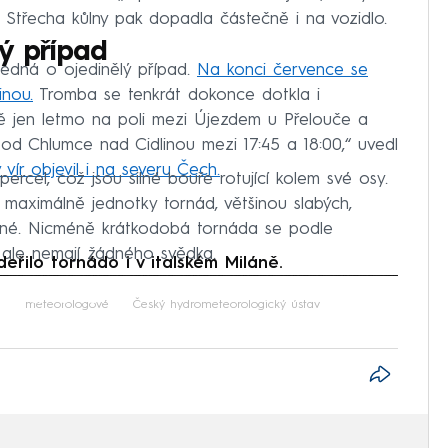
l. Střecha kůlny pak dopadla částečně i na vozidlo.
ý případ
jedná o ojedinělý případ.
Na konci července se
inou.
Tromba se tenkrát dokonce dotkla i
ně jen letmo na poli mezi Újezdem u Přelouče a
od Chlumce nad Cidlinou mezi 17:45 a 18:00,“ uvedl
 vír objevil i na severu Čech.
ercel, což jsou silné bouře rotující kolem své osy.
maximálně jednotky tornád, většinou slabých,
dné. Nicméně krátkodobá tornáda se podle
, ale nemají žádného svědka.
eřilo tornádo i v italském Miláně.
iled to fetch
j
meteorologové
Český hydrometeorologický ústav