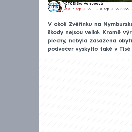
ČTK
,
Eliška Votrubová
Akt. 7. srp 2023, 11:14
• 6. srp 2023, 22:33
V okolí Zvěřínku na Nymbursku
škody nejsou velké. Kromě výro
plechy, nebyla zasažena obyt
podvečer vyskytlo také v Tisé