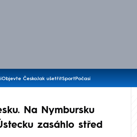
í
Objevte Česko
Jak ušetřit
Sport
Počasí
Česku. Na Nymbursku
 Ústecku zasáhlo střed