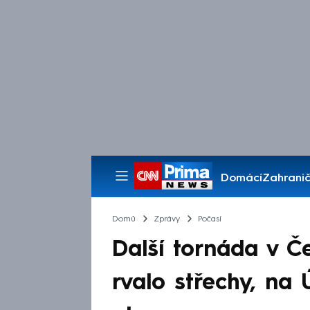
Domácí
Zahranič
Pořady
Domů
Zprávy
Počasí
Další tornáda v 
rvalo střechy, na