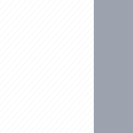
ideo
kat migranty do Česka? Sami by odešli, tvrdí exp
ické sebevraždě