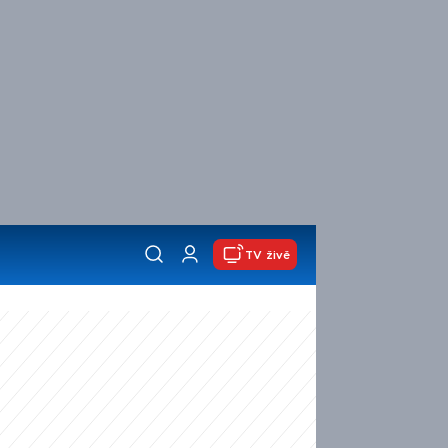
TV živě