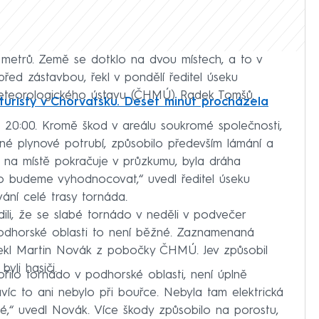
 metrů. Země se dotklo na dvou místech, a to v
řed zástavbou, řekl v pondělí ředitel úseku
eteorologického ústavu (ČHMÚ) Radek Tomšů.
 turisty v Chorvatsku. Deset minut procházela
 20:00. Kromě škod v areálu soukromé společnosti,
zené plynové potrubí, způsobilo především lámání a
ý na místě pokračuje v průzkumu, byla dráha
o budeme vyhodnocovat,“ uvedl ředitel úseku
ání celé trasy tornáda.
ili, že se slabé tornádo v neděli v podvečer
podhorské oblasti to není běžné. Zaznamenaná
, řekl Martin Novák z pobočky ČHMÚ. Jev způsobil
yli hasiči.
ořilo tornádo v podhorské oblasti, není úplně
avíc to ani nebylo při bouřce. Nebyla tam elektrická
abé,“ uvedl Novák. Více škody způsobilo na porostu,