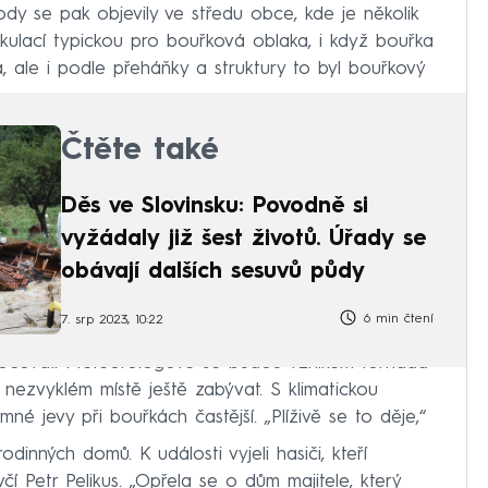
ody se pak objevily ve středu obce, kde je několik
kulací typickou pro bouřková oblaka, i když bouřka
a, ale i podle přeháňky a struktury to byl bouřkový
Čtěte také
Děs ve Slovinsku: Povodně si
vyžádaly již šest životů. Úřady se
obávají dalších sesuvů půdy
6 min čtení
7. srp 2023, 10:22
nocovat. Meteorologové se budou vznikem tornáda
ezvyklém místě ještě zabývat. S klimatickou
jevy při bouřkách častější. „Plíživě se to děje,“
dinných domů. K události vyjeli hasiči, kteří
čí Petr Pelikus. „Opřela se o dům majitele, který