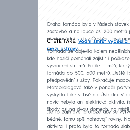
Dráha tornáda byla v řádech stovek
zástavbě a na louce asi 200 metrů p
předpovědní služby Českého hydrom
ČTĚTE TAKÉ:
Vodní smršť vyděsila
mezi ostrovy
Tornádo se objevilo kolem nedělních
kde hasiči pomáhali zajistit i poško
vyvracení stromů. Podle Tomšů, kter
tornáda do 500, 600 metrů. „Ještě t
předpovědní služby. Pokračuje mapov
Meteorologové také v pondělí potvrd
vyskytlo také v Tisé na Ústecku. V 
navíc nebyla ani elektrická aktivita
škody asi na dvou domech, na místě b
„Je to zajímavé, protože aby se vytv
běžné, tomu spíš nahrávají roviny. N
aktivita. I proto bylo to tornádo sl