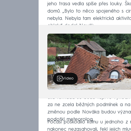
jeho trasa vedla spíše přes louky. Šk
domů. „Bylo to něco spojeného s cir
nebyla. Nebyla tam elektrická aktivit
oblak,“ dodal Novák.
Video
Síla tornáda se bude teprve vyhod
za ne zcela běžných podmínek a na n
změnou podle Nováka budou významné 
podotkl meteorolog.
Počasí poškodilo kůlnu u jednoho z ro
nakonec nezasahovali, řekl jejich mluv