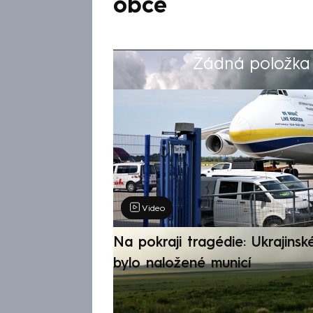
obce
Žádná položka z
Výběr redakce
Video
Na pokraji tragédie: Ukrajinsk
bylo naložené municí