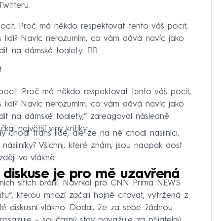
Twitteru.
pocit. Proč má někdo respektovat tento váš pocit,
s lidí? Navíc nerozumím, co vám dává navíc jako
t na dámské toalety. 🤦‍♂️
1
 pocit. Proč má někdo respektovat tento váš pocit,
s lidí? Navíc nerozumím, co vám dává navíc jako
it na dámské toalety,“ zareagoval následně
al největší vlny kritiky.
chodí trans lidé, ale že na ně chodí násilníci.
a násilníky? Všichni, které znám, jsou naopak dost
zději ve vlákně.
, diskuse je pro mě uzavřená
álních sítích brání. Navrkal pro CNN Prima NEWS
itu“, kterou mnozí začali hojně citovat, vytržená z
elé diskusní vlákno. Dodal, že za sebe žádnou
rosazuje – současný stav považuje za přijatelný,