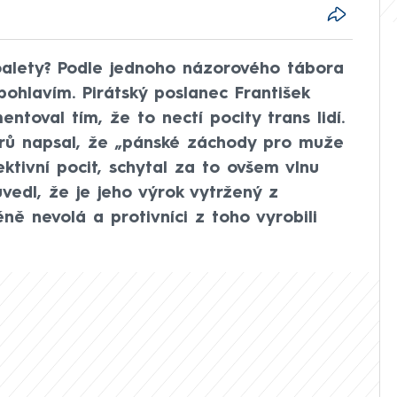
alety? Podle jednoho názorového tábora
 pohlavím. Pirátský poslanec František
ntoval tím, že to nectí pocity trans lidí.
érů napsal, že „pánské záchody pro muže
ktivní pocit, schytal za to ovšem vlnu
vedl, že je jeho výrok vytržený z
ě nevolá a protivníci z toho vyrobili