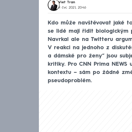
Viet Tran
9. čvc 2021, 20:46
Kdo může navštěvovat jaké to
se lidé mají řídit biologickým
Navrkal ale na Twitteru argume
V reakci na jednoho z diskut
a dámské pro ženy“ jsou subje
kritiky. Pro CNN Prima NEWS u
kontextu – sám po žádné změn
pseudoproblém.