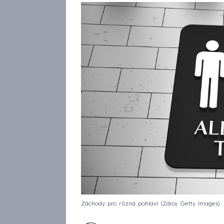
Záchody pro různá pohlaví
Zdroj: Getty Images