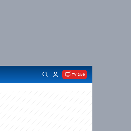
TV živě