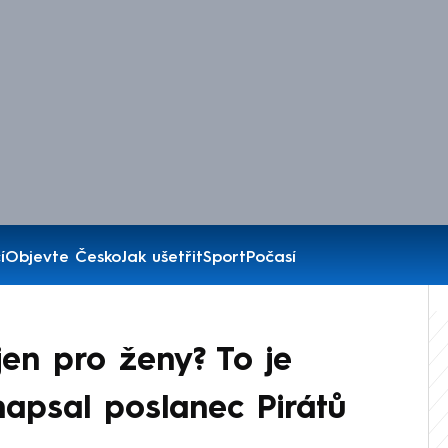
í
Objevte Česko
Jak ušetřit
Sport
Počasí
en pro ženy? To je
 napsal poslanec Pirátů