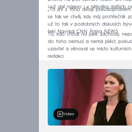
což dal najevo i v několika dalších 
„To jiní z toho dělají pseudoproblém.
se tak ve chvíli, kdy můj protiřečník 
už to tak v podobných diskusích býv
řekl Navrkal CNN Prima NEWS.
To, kdo chodí na jaké záchody, nep
do toho nemusí a nemá plést, pokud 
uzavřel a věnoval se místo kulturníc
redakci.
Video