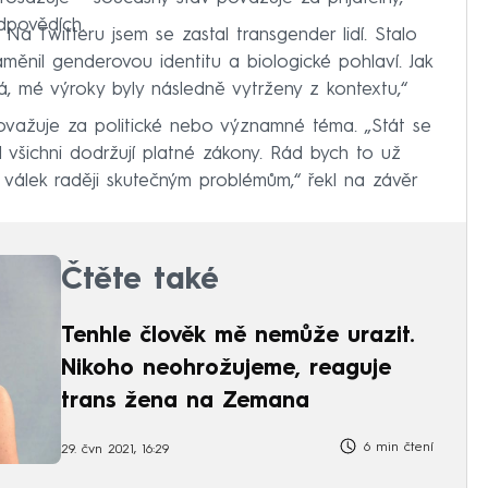
odpovědích.
 Na Twitteru jsem se zastal transgender lidí. Stalo
zaměnil genderovou identitu a biologické pohlaví. Jak
á, mé výroky byly následně vytrženy z kontextu,“
ovažuje za politické nebo významné téma. „Stát se
všichni dodržují platné zákony. Rád bych to už
h válek raději skutečným problémům,“ řekl na závěr
Čtěte také
Tenhle člověk mě nemůže urazit.
Nikoho neohrožujeme, reaguje
trans žena na Zemana
6 min čtení
29. čvn 2021, 16:29