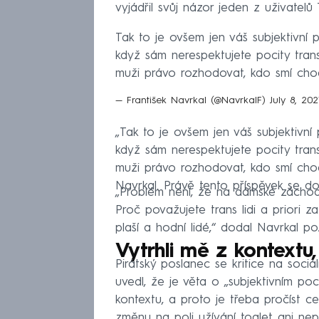
vyjádřil svůj názor jeden z uživatelů 
Tak to je ovšem jen váš subjektivní 
když sám nerespektujete pocity tran
muži právo rozhodovat, kdo smí chodi
— František Navrkal (@NavrkalF)
July 8, 202
„Tak to je ovšem jen váš subjektivní
když sám nerespektujete pocity tran
muži právo rozhodovat, kdo smí chod
Navrkal. Právě tento příspěvek se dočk
„Problém není, že na dámské záchody 
Proč považujete trans lidi a priori z
plaší a hodní lidé,“ dodal Navrkal po
Vytrhli mě z kontextu
Pirátský poslanec se kritice na soci
uvedl, že je věta o „subjektivním poc
kontextu, a proto je třeba pročíst c
změnu na poli užívání toalet ani nep