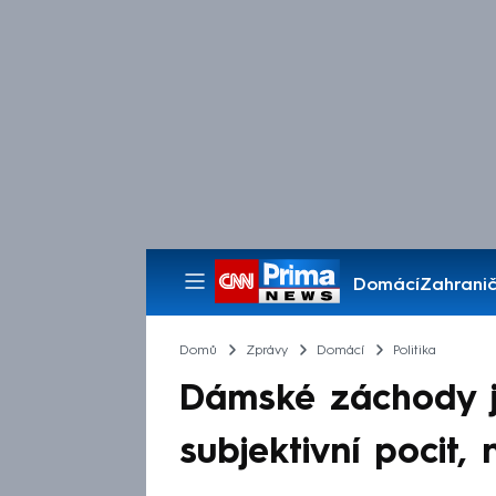
Domácí
Zahranič
Pořady
Domů
Zprávy
Domácí
Politika
Dámské záchody j
subjektivní pocit,