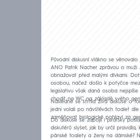
Původní diskusní vlákno se věnovalo 
ANO Patrik Nacher zprávou o muži z
obnažovat před malými dívkami. Doty
osobou, načež došlo k potyčce mezi 
legislativu však daná osoba nejspíše
chodit na WC na základě svého gen
Následně se strhla živá diskuse o t
jedni volali po návštěvách toalet dle
zaměňovat biologické pohlaví za gen
Do diskuse se zapojil i pirátský pos
diskutérů slyšet, jak by určil pravid
pánské toalety a ženy na dámské? Ne