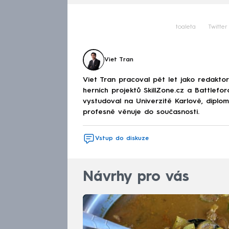
toaleta
Twitter
Viet Tran
Viet Tran pracoval pět let jako redakto
herních projektů SkillZone.cz a Battlefo
vystudoval na Univerzitě Karlově, diplo
profesně věnuje do současnosti.
Vstup do diskuze
Návrhy pro vás