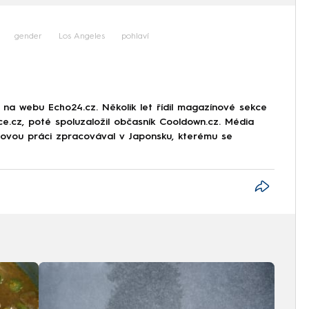
gender
Los Angeles
pohlaví
r na webu Echo24.cz. Několik let řídil magazínové sekce
rce.cz, poté spoluzaložil občasník Cooldown.cz. Média
movou práci zpracovával v Japonsku, kterému se