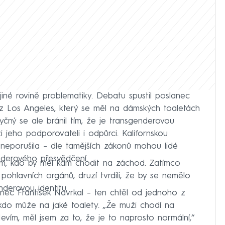
jiné rovině problematiky. Debatu spustil poslanec
 Los Angeles, který se měl na dámských toaletách
čný se ale bránil tím, že je transgenderovou
jeho podporovateli i odpůrci. Kalifornskou
 neporušila – dle tamějších zákonů mohou lidé
derového přesvědčení.
om, kdo by měl kam chodit na záchod. Zatímco
 pohlavních orgánů, druzí tvrdili, že by se nemělo
derovou identitu.
lanec František Navrkal – ten chtěl od jednoho z
la, kdo může na jaké toalety. „Že muži chodí na
vím, měl jsem za to, že je to naprosto normální,“