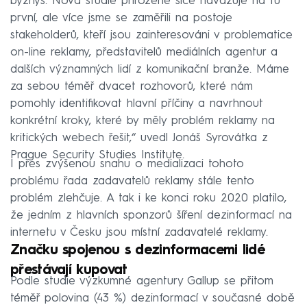
byznys. Nová studie přirozeně sice navazuje na tu
první, ale více jsme se zaměřili na postoje
stakeholderů, kteří jsou zainteresováni v problematice
on-line reklamy, představitelů mediálních agentur a
dalších významných lidí z komunikační branže. Máme
za sebou téměř dvacet rozhovorů, které nám
pomohly identifikovat hlavní příčiny a navrhnout
konkrétní kroky, které by měly problém reklamy na
kritických webech řešit,“ uvedl Jonáš Syrovátka z
Prague Security Studies Institute.
I přes zvýšenou snahu o medializaci tohoto
problému řada zadavatelů reklamy stále tento
problém zlehčuje. A tak i ke konci roku 2020 platilo,
že jedním z hlavních sponzorů šíření dezinformací na
internetu v Česku jsou místní zadavatelé reklamy.
Značku spojenou s dezinformacemi lidé
přestávají kupovat
Podle studie výzkumné agentury Gallup se přitom
téměř polovina (43 %) dezinformací v současné době