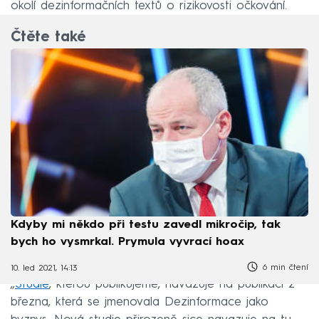
okolí dezinformačních textů o rizikovosti očkování.
Čtěte také
Kdyby mi někdo při testu zavedl mikročip, tak
bych ho vysmrkal. Prymula vyvrací hoax
6 min čtení
10. led 2021, 14:13
„
Studie
, kterou publikujeme, navazuje na publikaci z
března, která se jmenovala Dezinformace jako