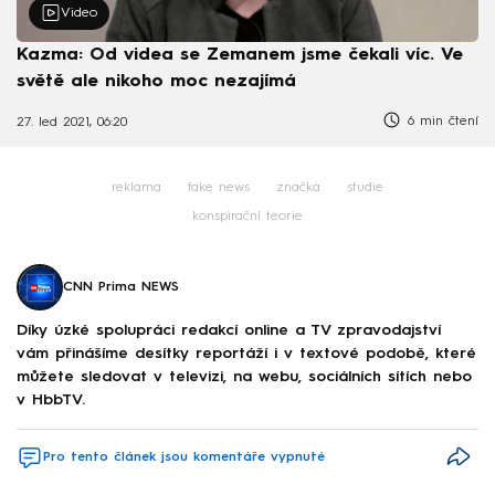
Video
Kazma: Od videa se Zemanem jsme čekali víc. Ve
světě ale nikoho moc nezajímá
6 min čtení
27. led 2021, 06:20
reklama
fake news
značka
studie
konspirační teorie
CNN Prima NEWS
Díky úzké spolupráci redakcí online a TV zpravodajství
vám přinášíme desítky reportáží i v textové podobě, které
můžete sledovat v televizi, na webu, sociálních sítích nebo
v HbbTV.
Pro tento článek jsou komentáře vypnuté