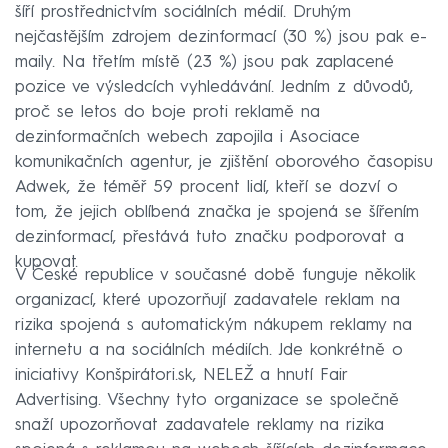
šíří prostřednictvím sociálních médií. Druhým
nejčastějším zdrojem dezinformací (30 %) jsou pak e-
maily. Na třetím místě (23 %) jsou pak zaplacené
pozice ve výsledcích vyhledávání. Jedním z důvodů,
proč se letos do boje proti reklamě na
dezinformačních webech zapojila i Asociace
komunikačních agentur, je zjištění oborového časopisu
Adwek, že téměř 59 procent lidí, kteří se dozví o
tom, že jejich oblíbená značka je spojená se šířením
dezinformací, přestává tuto značku podporovat a
kupovat.
V České republice v současné době funguje několik
organizací, které upozorňují zadavatele reklam na
rizika spojená s automatickým nákupem reklamy na
internetu a na sociálních médiích. Jde konkrétně o
iniciativy Konšpirátori.sk, NELEŽ a hnutí Fair
Advertising. Všechny tyto organizace se společně
snaží upozorňovat zadavatele reklamy na rizika