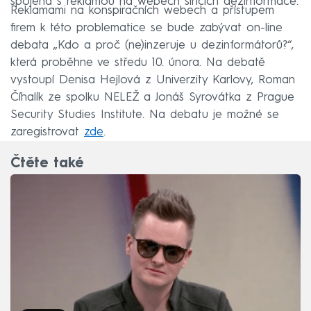
spojená s reklamou na webech šířících dezinformace.
Reklamami na konspiračních webech a přístupem
firem k této problematice se bude zabývat on-line
debata „Kdo a proč (ne)inzeruje u dezinformátorů?“,
která proběhne ve středu 10. února. Na debatě
vystoupí Denisa Hejlová z Univerzity Karlovy, Roman
Číhalík ze spolku NELEŽ a Jonáš Syrovátka z Prague
Security Studies Institute. Na debatu je možné se
zaregistrovat
zde
.
Čtěte také