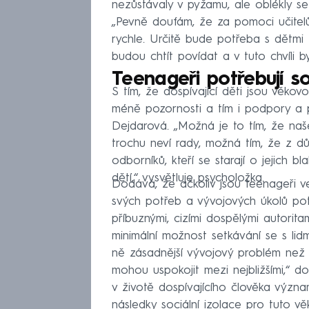
nezůstávaly v pyžamu, ale oblékly se
„Pevně doufám, že za pomoci učitelů
rychle. Určitě bude potřeba s dětmi 
budou chtít povídat a v tuto chvíli b
Teenageři potřebují s
S tím, že dospívající děti jsou věk
méně pozornosti a tím i podpory a 
Dejdarová. „Možná je to tím, že naš
trochu neví rady, možná tím, že z dů
odborníků, kteří se starají o jejich 
dětí,“ vysvětluje psycholožka.
Dodává, že ačkoliv jsou teenageři ve
svých potřeb a vývojových úkolů potř
příbuznými, cizími dospělými autorit
minimální možnost setkávání se s lid
ně zásadnější vývojový problém než
mohou uspokojit mezi nejbližšími,“ d
v životě dospívajícího člověka význa
následky sociální izolace pro tuto v