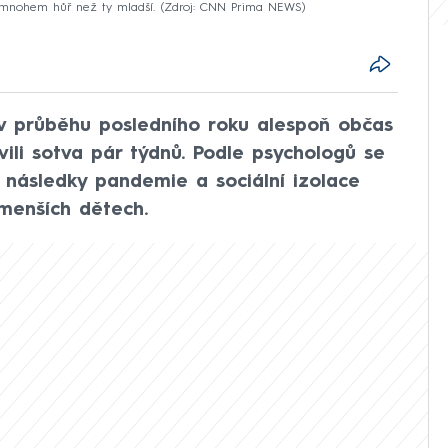
ci mnohem hůř než ty mladší.
Zdroj: CNN Prima NEWS
 v průběhu posledního roku alespoň občas
trávili sotva pár týdnů. Podle psychologů se
následky pandemie a sociální izolace
menších dětech.