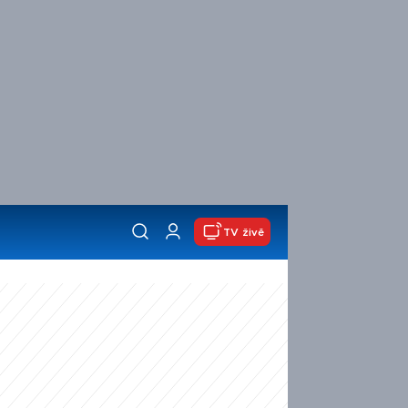
TV živě