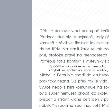
Děti se do lavic vrací postupně kvůli
Přednost dostaly ty nejmenší, tedy př
zároveň strávili ve školních lavicích
druhé třídy. Na starší žáky se tak t
prst, protože právě na teenagerech 
Potřebují totiž kontakt s vrstevníky i 
Zpočátku mi on-line výuka nevadila.
Chyběli mi spolužáci, sport a koníčky.
Michal z Pardubic chodí do druhého
prakticky nezná. Už přes rok je vídá 
výuce nebo s nimi komunikuje na soci
bylo super nemuset chodit do školy. 
přispat a strávit klidně celý den v
nebyla,“ vzpomíná sedmnáctiletý Mich