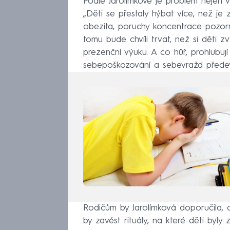
Podle Jarolímkové je problém nejen v s
„Děti se přestaly hýbat více, než je z
obezita, poruchy koncentrace pozorno
tomu bude chvíli trvat, než si děti 
prezenční výuku. A co hůř, prohlubují
sebepoškozování a sebevražd předevš
Rodičům by Jarolímková doporučila, a
by zavést rituály, na které děti byly