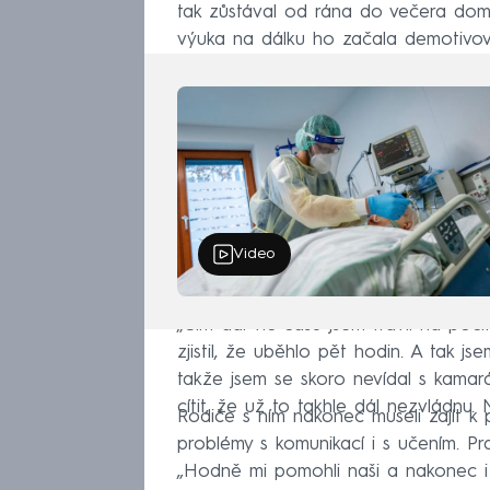
tak zůstával od rána do večera doma
výuka na dálku ho začala demotivov
Video
„Čím dál víc času jsem trávil na počí
zjistil, že uběhlo pět hodin. A tak js
takže jsem se skoro nevídal s kamará
cítit, že už to takhle dál nezvládnu.
Rodiče s ním nakonec museli zajít k 
problémy s komunikací i s učením. Pra
„Hodně mi pomohli naši a nakonec i k