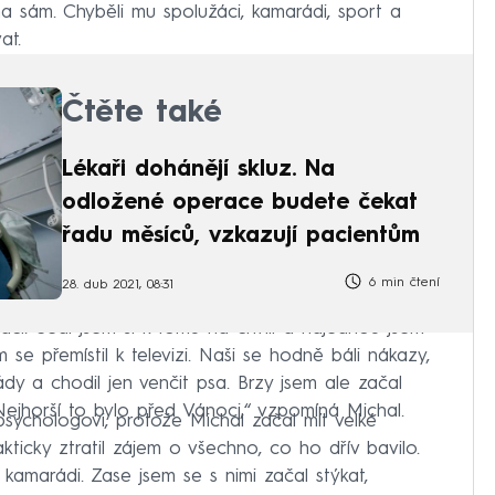
 sám. Chyběli mu spolužáci, kamarádi, sport a
at.
Čtěte také
Lékaři dohánějí skluz. Na
odložené operace budete čekat
řadu měsíců, vzkazují pacientům
6 min čtení
28. dub 2021, 08:31
tači. Sedl jsem si k tomu na chvíli a najednou jsem
em se přemístil k televizi. Naši se hodně báli nákazy,
dy a chodil jen venčit psa. Brzy jsem ale začal
 Nejhorší to bylo před Vánoci,“ vzpomíná Michal.
psychologovi, protože Michal začal mít velké
kticky ztratil zájem o všechno, co ho dřív bavilo.
amarádi. Zase jsem se s nimi začal stýkat,