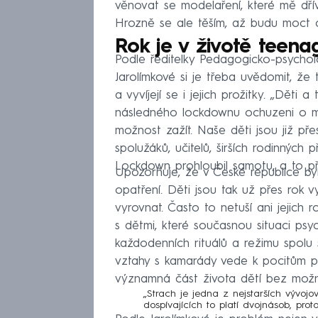
věnovat se modelaření, které mě dřív 
Hrozně se ale těším, až budu moct ch
Rok je v životě teena
Podle ředitelky Pedagogicko-psycholo
Jarolímkové si je třeba uvědomit, že t
a vyvíjejí se i jejich prožitky. „Dět
následného lockdownu ochuzeni o mno
možnost zažít. Naše děti jsou již př
spolužáků, učitelů, širších rodinných 
Lockdown prohloubil samotu, a to pře
Upozorňuje, že v České republice byl
opatření. Děti jsou tak už přes rok v
vyrovnat. Často to netuší ani jejich 
s dětmi, které současnou situaci psyc
každodenních rituálů a režimu spolu 
vztahy s kamarády vede k pocitům prá
významná část života dětí bez možno
„Strach je jedna z nejstarších vývojo
dospívajících to platí dvojnásob, pro