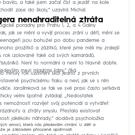
bavilo, a také jsem začal číst a jezdit na kole.
odit zase do školy,“ uzavírá Michal.
gera nenahraditelná ztráta
gické poradny pro Prahu 1, 2, a 4 Galiny
ak, jak se mění a vyvíjí proces zrání u dětí, mění se
i a teenageři jsou bohužel po dobu pandemie a
ho prožitků a zážitků, které jsme měli my zralejší
es rok izolované také od svých kamarádů,
příslušníků. Není to normální a není to hlavně dobře.
devším mezi mladými lidmi,“ říká.
o minulý rok uzavření škol jedno z prvních
ystavené psychickému tlaku a neví, jak se s ním
rodiče. Jarolímková se tak ve své praxi často setkává
hicky velmi špatně zvládají. „Nedostatek
s nemožností rozvíjet svůj potenciál a vytvářet
zdnoty a ztráty smyslu. Přestala existovat
sti jakékoliv náhrady,“ dodává psycholožka.
vých emocí, která nás především chrání. U dětí a
tože je základem přirozené opatrnosti.