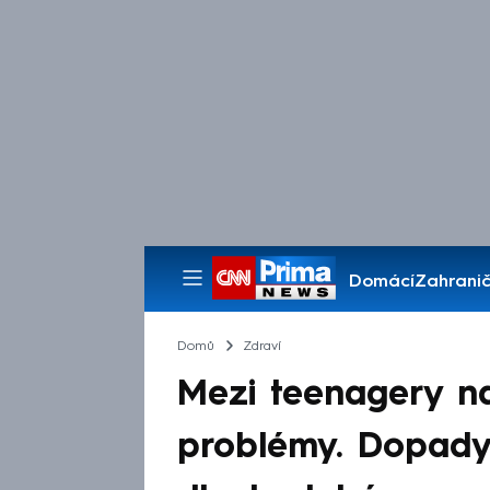
Domácí
Zahranič
Pořady
Domů
Zdraví
Mezi teenagery na
problémy. Dopad