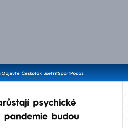
í
Objevte Česko
Jak ušetřit
Sport
Počasí
růstají psychické
y pandemie budou