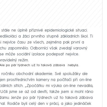
 stále ne úplně příznivé epidemiologické situaci.
edškoláci a žáci prvního stupně základních škol. Ti
 asi nejvíce času ze všech, zejména pak první a
rochu zapomnělo. Odborníci však zvedají varovný
se může sociální izolace podepsat nejvíce.
pravidelný režim.
 Ale po pár týdnech už to taková zábava nebyla.
 ročníku obchodní akademie. Své spolužáky ale
jen prostřednictvím kamery na počítači při on-line
álních sítích. „Zpočátku mi výuka on-line nevadila,
Učili jsme se až od devíti, takže jsem si mohl ráno
 pyžamu. Jenže po pár týdnech už to taková zábava
al. Rodiče byli celý den v práci, a jako jedináček