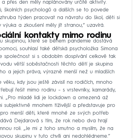
 a přes den měly naplánovány určité aktivity.
, školních psychologů a dalších se to povede
zhruba týden pracovat na návratu do škol, děti si
y výuka a zkoušení měly jít stranou,“ uzavírá.
ociální kontakty mimo rodinu
ovou skupinou, které se během pandemie dostává
pomoci, souhlasí také dětská psycholožka Simona
e společnost si s obdobím dospívání celkově tak
vodu větší soběstačnosti těchto dětí je skupina
blaho a jejich práva, výrazně menší než u mladších
 věku, kdy jsou ještě závislí na rodičích, mnoho
ebují řešit mimo rodinu – s vrstevníky, kamarády,
ami. „Pro mladé lidi je lockdown a omezená až
mi subjektivně mnohem tíživější a představuje pro
 pro menší děti, které mnohé ze svých potřeb
odává Dejdarová s tím, že rok nebo dva hrají
mnou roli. „Je mi z toho smutno a myslím, že na
ěkovou skupinu v tuto chvíli ani nedohlédneme.“