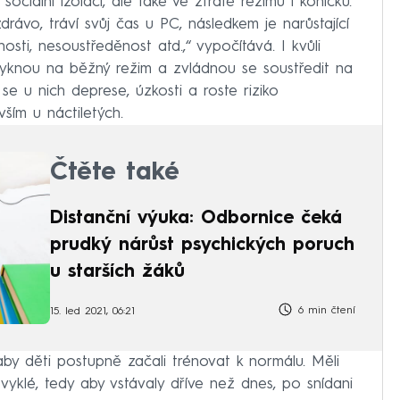
ociální izolaci, ale také ve ztrátě režimu i koníčků.
drávo, tráví svůj čas u PC, následkem je narůstající
sti, nesoustředěnost atd.,“ vypočítává. I kvůli
zvyknou na běžný režim a zvládnou se soustředit na
 se u nich deprese, úzkosti a roste riziko
ím u náctiletých.
Čtěte také
Distanční výuka: Odbornice čeká
prudký nárůst psychických poruch
u starších žáků
6 min čtení
15. led 2021, 06:21
by děti postupně začali trénovat k normálu. Měli
 zvyklé, tedy aby vstávaly dříve než dnes, po snídani