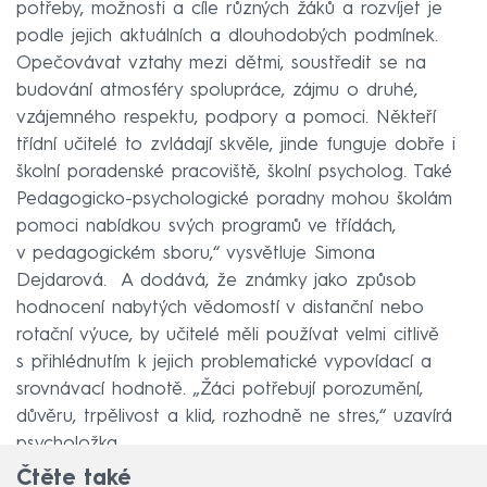
potřeby, možnosti a cíle různých žáků a rozvíjet je
podle jejich aktuálních a dlouhodobých podmínek.
Opečovávat vztahy mezi dětmi, soustředit se na
budování atmosféry spolupráce, zájmu o druhé,
vzájemného respektu, podpory a pomoci. Někteří
třídní učitelé to zvládají skvěle, jinde funguje dobře i
školní poradenské pracoviště, školní psycholog. Také
Pedagogicko-psychologické poradny mohou školám
pomoci nabídkou svých programů ve třídách,
v pedagogickém sboru,“ vysvětluje Simona
Dejdarová. A dodává, že známky jako způsob
hodnocení nabytých vědomostí v distanční nebo
rotační výuce, by učitelé měli používat velmi citlivě
s přihlédnutím k jejich problematické vypovídací a
srovnávací hodnotě. „Žáci potřebují porozumění,
důvěru, trpělivost a klid, rozhodně ne stres,“ uzavírá
psycholožka.
Čtěte také