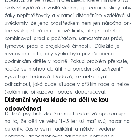
Dodává, že ve všech materiálech, které ministerstvo
školství vydává a zasílá školám, upozorňuje školy, aby
žáky nepřetěžovaly a v rámci distančního vzdělává si
uvědomily, že jeho prostředkem není jen náročná on-
line výuka, která má časové limity, ale je potřeba
kombinovat práci s počítačem, samostatnou práci,
týmovou práci a projektové činnosti. „Důležitá je
rovnováha a to, aby výuka byla přizpůsobena
podmínkám dítěte v rodině. Pokud problém přeroste,
rodiče se mohou obrátit na poradenská zařízení,“
vysvětluje Lednová. Dodává, že nelze nyní
odhadnout, jaká bude situace v příštím roce a nelze
školám nic přikazovat, pouze doporučovat.
Distanční výuka klade na děti velkou
odpovědnost
Dětská psycholožka Simona Dejdarová upozorňuje
na to, že děti ve věku 11–15 let už mají svůj názor na
autority, často velmi radikální, a někdy i vedený
potřebou zpochybňovat zavedené pořádky a