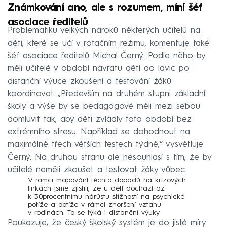
Známkování ano, ale s rozumem, míní šéf
asociace ředitelů
Problematiku velkých nároků některých učitelů na
děti, které se učí v rotačním režimu, komentuje také
šéf asociace ředitelů Michal Černý. Podle něho by
měli učitelé v období návratu dětí do lavic po
distanční výuce zkoušení a testování žáků
koordinovat. „Především na druhém stupni základní
školy a výše by se pedagogové měli mezi sebou
domluvit tak, aby děti zvládly toto období bez
extrémního stresu. Například se dohodnout na
maximálně třech větších testech týdně,“ vysvětluje
Černý. Na druhou stranu ale nesouhlasí s tím, že by
učitelé neměli zkoušet a testovat žáky vůbec.
V rámci mapování těchto dopadů na krizových
linkách jsme zjistili, že u dětí dochází až
k 30procentnímu nárůstu stížností na psychické
potíže a obtíže v rámci zhoršení vztahu
v rodinách. To se týká i distanční výuky
Poukazuje, že český školský systém je do jisté míry