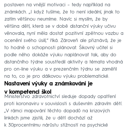
postaven na vnější motivaci – tedy například na
známkách. „I když tušíme, že to není ideální, jinak to
zatím většinou neumíme. Navíc si myslím, že by
většina dětí, která se v době distanční výuky učivu
věnovala, nyní měla dostat pozitivní zpětnou vazbu a
ocenění svého úsilí,“ říká. Zároveň ale přiznává, že je
to hodně o schopnosti plánovat. Šikovný učitel si
podle něho dokáže výuku naplánovat tak, aby do
distančního týdne soustředil aktivity a témata vhodná
pro on-line výuku a v prezenčním týdnu se zaměřil
na to, co je pro dálkovou výuku problematické.
Nastavení výuky a známkování je
v kompetenci škol
Ministerstvo zdravotnictví sleduje dopady opatření
proti koronaviru v souvislosti s duševním zdravím dětí.
„V rámci mapování těchto dopadů na krizových
linkách jsme zjistili, že u dětí dochází až
k 30procentnímu nárůstu stížností na psychické