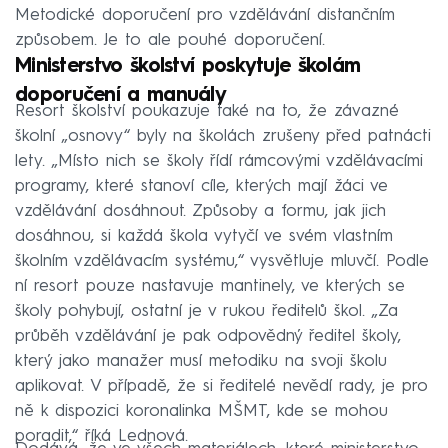
Metodické doporučení pro vzdělávání distančním
způsobem. Je to ale pouhé doporučení.
Ministerstvo školství poskytuje školám
doporučení a manuály
Resort školství poukazuje také na to, že závazné
školní „osnovy“ byly na školách zrušeny před patnácti
lety. „Místo nich se školy řídí rámcovými vzdělávacími
programy, které stanoví cíle, kterých mají žáci ve
vzdělávání dosáhnout. Způsoby a formu, jak jich
dosáhnou, si každá škola vytyčí ve svém vlastním
školním vzdělávacím systému,“ vysvětluje mluvčí. Podle
ní resort pouze nastavuje mantinely, ve kterých se
školy pohybují, ostatní je v rukou ředitelů škol. „Za
průběh vzdělávání je pak odpovědný ředitel školy,
který jako manažer musí metodiku na svoji školu
aplikovat. V případě, že si ředitelé nevědí rady, je pro
ně k dispozici koronalinka MŠMT, kde se mohou
poradit,“ říká Lednová.