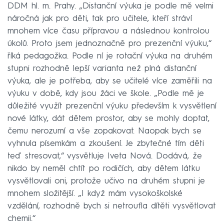
DDM hl. m. Prahy. „Distanční výuka je podle mě velmi
náročná jak pro děti, tak pro učitele, kteří stráví
mnohem více času přípravou a následnou kontrolou
úkolů. Proto jsem jednoznačně pro prezenční výuku,“
říká pedagožka. Podle ní je rotační výuka na druhém
stupni rozhodně lepší varianta než plná distanční
výuka, ale je potřeba, aby se učitelé více zaměřili na
výuku v době, kdy jsou žáci ve škole. „Podle mě je
důležité využít prezenční výuku především k vysvětlení
nové látky, dát dětem prostor, aby se mohly doptat,
čemu nerozumí a vše zopakovat. Naopak bych se
vyhnula písemkám a zkoušení. Je zbytečné tím děti
teď stresovat,“ vysvětluje Iveta Nová. Dodává, že
nikdo by neměl chtít po rodičích, aby dětem látku
vysvětlovali oni, protože učivo na druhém stupni je
mnohem složitější. „I když mám vysokoškolské
vzdělání, rozhodně bych si netroufla dítěti vysvětlovat
chemii.“