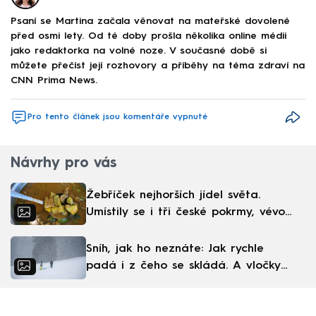
Psaní se Martina začala věnovat na mateřské dovolené
před osmi lety. Od té doby prošla několika online médii
jako redaktorka na volné noze. V současné době si
můžete přečíst její rozhovory a příběhy na téma zdraví na
CNN Prima News.
Pro tento článek jsou komentáře vypnuté
Návrhy pro vás
Žebříček nejhorších jídel světa.
Umístily se i tři české pokrmy, vévodí
skandinávská kuchyně
Sníh, jak ho neznáte: Jak rychle
padá i z čeho se skládá. A vločky
nejsou bílé