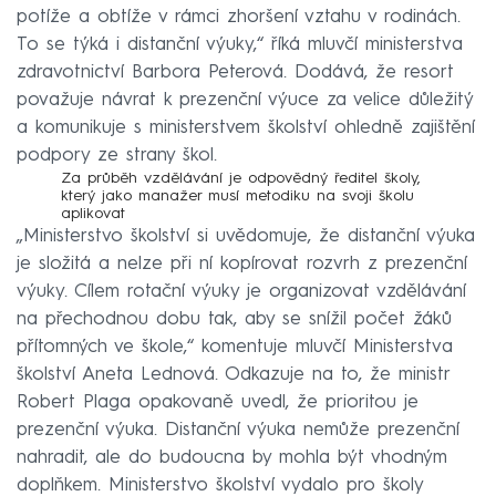
potíže a obtíže v rámci zhoršení vztahu v rodinách.
To se týká i distanční výuky,“ říká mluvčí ministerstva
zdravotnictví Barbora Peterová. Dodává, že resort
považuje návrat k prezenční výuce za velice důležitý
a komunikuje s ministerstvem školství ohledně zajištění
podpory ze strany škol.
Za průběh vzdělávání je odpovědný ředitel školy,
který jako manažer musí metodiku na svoji školu
aplikovat
„Ministerstvo školství si uvědomuje, že distanční výuka
je složitá a nelze při ní kopírovat rozvrh z prezenční
výuky. Cílem rotační výuky je organizovat vzdělávání
na přechodnou dobu tak, aby se snížil počet žáků
přítomných ve škole,“ komentuje mluvčí Ministerstva
školství Aneta Lednová. Odkazuje na to, že ministr
Robert Plaga opakovaně uvedl, že prioritou je
prezenční výuka. Distanční výuka nemůže prezenční
nahradit, ale do budoucna by mohla být vhodným
doplňkem. Ministerstvo školství vydalo pro školy