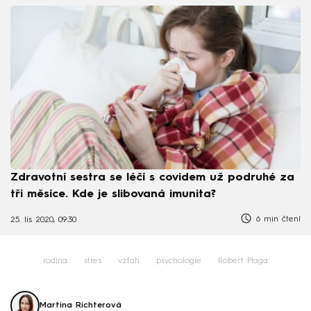
Zdravotní sestra se léčí s covidem už podruhé za
tři měsíce. Kde je slibovaná imunita?
6 min čtení
25. lis 2020, 09:30
rodina
stres
vztah
psychologie
Robert Plaga
Martina Richterová