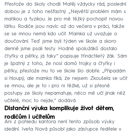
Přestože do školy chodil Matěj vždycky rád, poslední
dobou je z toho nešťastný. „Největší problém mám s
matikou a fyzikou. Je pro mě těžký pochopit novou
látku. Rodiče jsou navíc až do večera v práci, takže
se se mnou nemá kdo učit. Mamka už uvažuje o
doučování. Teď jsme byli týden ve škole a skoro
denně jsme psali testy. Hodně spolužáků dostalo
čtyřky a pětky, já taky“ popisuje třináctiletý žák. Sám
je špatný z toho, že nosí domů trojky a čtyřky i
pětky, přestože mu to ve škole šlo dobře. „Připadám
si hloupý, ale mamka říká, že nejsem. Zkoušela se učit
se mnou, ale je to i pro ni těžké, už si přesně
postupy ze školy nepamatuje, něco mě učí jinak něž
učitelé, moc to nejde,“ dodává.
Distanční výuka komplikuje život dětem,
rodičům i učitelům
Ani z pohledu kantora není tento způsob výuky
ideální. Iveta Nová působí jako zástupce ředitele v