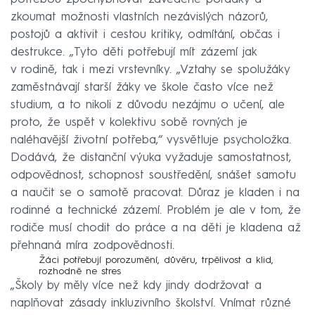
zkoumat možnosti vlastních nezávislých názorů,
postojů a aktivit i cestou kritiky, odmítání, občas i
destrukce. „Tyto děti potřebují mít zázemí jak
v rodině, tak i mezi vrstevníky. „Vztahy se spolužáky
zaměstnávají starší žáky ve škole často více než
studium, a to nikoli z důvodu nezájmu o učení, ale
proto, že uspět v kolektivu sobě rovných je
naléhavější životní potřeba,“ vysvětluje psycholožka.
Dodává, že distanční výuka vyžaduje samostatnost,
odpovědnost, schopnost soustředění, snášet samotu
a naučit se o samotě pracovat. Důraz je kladen i na
rodinné a technické zázemí. Problém je ale v tom, že
rodiče musí chodit do práce a na děti je kladena až
přehnaná míra zodpovědnosti.
Žáci potřebují porozumění, důvěru, trpělivost a klid,
rozhodně ne stres
„Školy by měly více než kdy jindy dodržovat a
naplňovat zásady inkluzivního školství. Vnímat různé