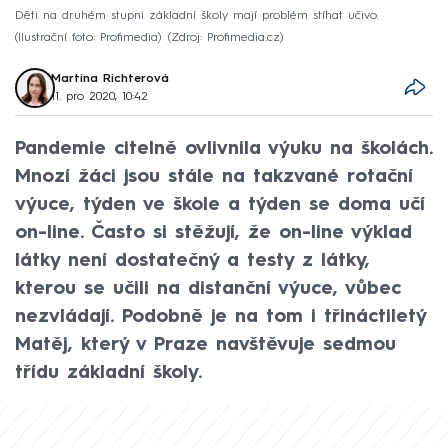
Děti na druhém stupni základní školy mají problém stíhat učivo.
(Ilustrační foto: Profimedia)
Zdroj: Profimedia.cz
Martina Richterová
11. pro 2020, 10:42
Pandemie citelně ovlivnila výuku na školách.
Mnozí žáci jsou stále na takzvané rotační
výuce, týden ve škole a týden se doma učí
on-line. Často si stěžují, že on-line výklad
látky není dostatečný a testy z látky,
kterou se učili na distanční výuce, vůbec
nezvládají. Podobně je na tom i třináctiletý
Matěj, který v Praze navštěvuje sedmou
třídu základní školy.