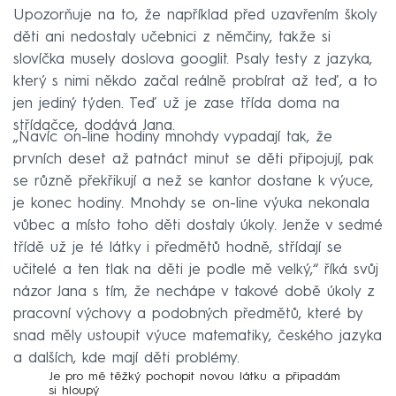
Upozorňuje na to, že například před uzavřením školy
děti ani nedostaly učebnici z němčiny, takže si
slovíčka musely doslova googlit. Psaly testy z jazyka,
který s nimi někdo začal reálně probírat až teď, a to
jen jediný týden. Teď už je zase třída doma na
střídačce, dodává Jana.
„Navíc on-line hodiny mnohdy vypadají tak, že
prvních deset až patnáct minut se děti připojují, pak
se různě překřikují a než se kantor dostane k výuce,
je konec hodiny. Mnohdy se on-line výuka nekonala
vůbec a místo toho děti dostaly úkoly. Jenže v sedmé
třídě už je té látky i předmětů hodně, střídají se
učitelé a ten tlak na děti je podle mě velký,“ říká svůj
názor Jana s tím, že nechápe v takové době úkoly z
pracovní výchovy a podobných předmětů, které by
snad měly ustoupit výuce matematiky, českého jazyka
a dalších, kde mají děti problémy.
Je pro mě těžký pochopit novou látku a připadám
si hloupý