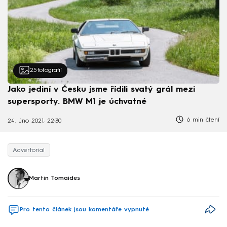
25
fotografií
Jako jediní v Česku jsme řídili svatý grál mezi
supersporty. BMW M1 je úchvatné
6 min čtení
24. úno 2021, 22:30
Advertorial
Martin Tomaides
Pro tento článek jsou komentáře vypnuté