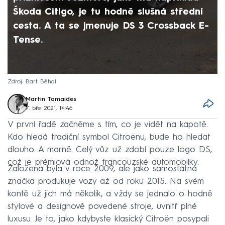
Škoda Citigo, je tu hodně slušná střední
cesta. A ta se jmenuje DS 3 Crossback E-
Tense.
Zdroj: Bart Běhal
Martin Tomaides
7. bře 2021, 14:46
V první řadě začněme s tím, co je vidět na kapotě.
Kdo hledá tradiční symbol Citroënu, bude ho hledat
dlouho. A marně. Celý vůz už zdobí pouze logo DS,
což je prémiová odnož francouzské automobilky.
Založena byla v roce 2009, ale jako samostatná
značka produkuje vozy až od roku 2015. Na svém
kontě už jich má několik, a vždy se jednalo o hodně
stylové a designově povedené stroje, uvnitř plné
luxusu. Je to, jako kdybyste klasický Citroën posypali