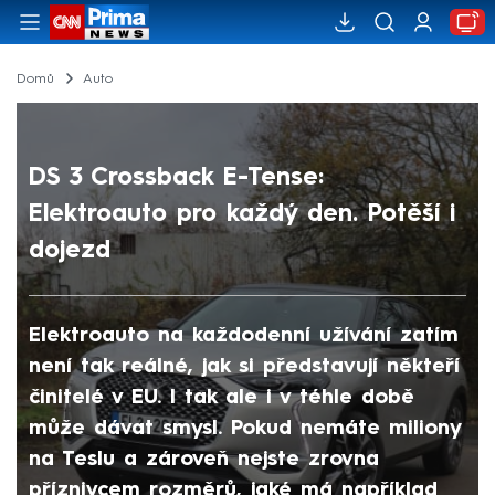
Domů
Auto
DS 3 Crossback E-Tense:
Elektroauto pro každý den. Potěší i
dojezd
Elektroauto na každodenní užívání zatím
není tak reálné, jak si představují někteří
činitelé v EU. I tak ale i v téhle době
může dávat smysl. Pokud nemáte miliony
na Teslu a zároveň nejste zrovna
příznivcem rozměrů, jaké má například