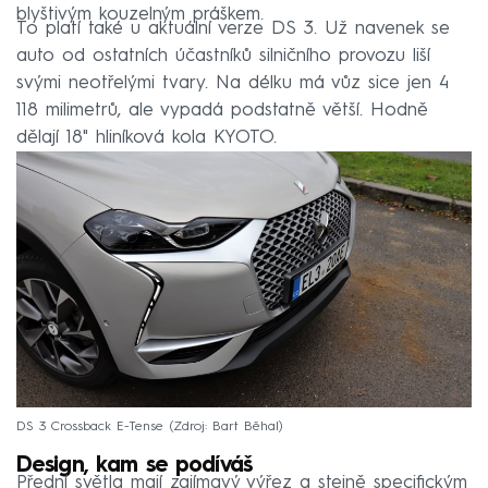
blyštivým kouzelným práškem.
To platí také u aktuální verze DS 3. Už navenek se
auto od ostatních účastníků silničního provozu liší
svými neotřelými tvary. Na délku má vůz sice jen 4
118 milimetrů, ale vypadá podstatně větší. Hodně
dělají 18" hliníková kola KYOTO.
DS 3 Crossback E-Tense
Zdroj: Bart Běhal
Design, kam se podíváš
Přední světla mají zajímavý výřez a stejně specifickým