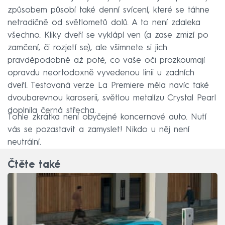
způsobem působí také denní svícení, které se táhne
netradičně od světlometů dolů. A to není zdaleka
všechno. Kliky dveří se vyklápí ven (a zase zmizí po
zamčení, či rozjetí se), ale všimnete si jich
pravděpodobně až poté, co vaše oči prozkoumají
opravdu neortodoxně vyvedenou linii u zadních
dveří. Testovaná verze La Premiere měla navíc také
dvoubarevnou karoserii, světlou metalízu Crystal Pearl
doplnila černá střecha.
Tohle zkrátka není obyčejné koncernové auto. Nutí
vás se pozastavit a zamyslet! Nikdo u něj není
neutrální.
Čtěte také