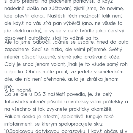
si auto přebírali na placeném parkovišti, a když
následně došlo na zúčtování, zjistili jsme, že nevíme,
kde otevřít okno... Naštěstí těch možností tolik není,
ale když na vás zírá pan výběrčí (ano, ne všude to
jde elektronicky), a vy se v autě tváříte jako čerstvý
absolvent autoškoly, stojí to vážně za to.
Ale to jsme odbočili. Jakmile se usadíte, hned do auta
zapadnete. Sedí se nízko, ale velmi příjemně. Světlý
interiér působí luxusně, stejně jako prošívaná kůže.
Oblý je snad jenom volant, jinak je to všude samý roh
a špička. Občas máte pocit, že jedete v uměleckém
díle, ale nic není přehnané, auto je zkrátka jenom
jiné.
A to hodně.
Co se ale u DS 3 naštěstí povedlo, je, že celý
futuristický interiér působí uživatelsky velmi přátelsky a
na všechno si tak zvyknete prakticky okamžitě.
Palubní deska je efektní, spolehlivě funguje také
infotainment, se kterým spolupracujete skrz
10,3palcovou dotykovou obrazovku. I když občas si v