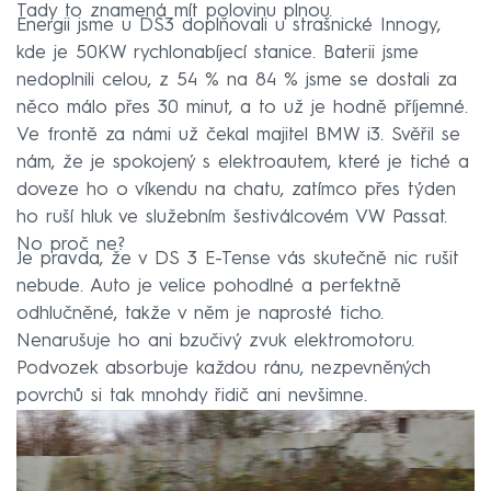
Tady to znamená mít polovinu plnou.
Energii jsme u DS3 doplňovali u strašnické Innogy,
kde je 50KW rychlonabíjecí stanice. Baterii jsme
nedoplnili celou, z 54 % na 84 % jsme se dostali za
něco málo přes 30 minut, a to už je hodně příjemné.
Ve frontě za námi už čekal majitel BMW i3. Svěřil se
nám, že je spokojený s elektroautem, které je tiché a
doveze ho o víkendu na chatu, zatímco přes týden
ho ruší hluk ve služebním šestiválcovém VW Passat.
No proč ne?
Je pravda, že v DS 3 E-Tense vás skutečně nic rušit
nebude. Auto je velice pohodlné a perfektně
odhlučněné, takže v něm je naprosté ticho.
Nenarušuje ho ani bzučivý zvuk elektromotoru.
Podvozek absorbuje každou ránu, nezpevněných
povrchů si tak mnohdy řidič ani nevšimne.