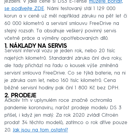
jezdění. V jaké ceně si DS3 E-Tense
můžete pořídit,
se podívejte ZDE
. Námi testovaný stál 1 129 000
korun a v ceně už měl například záruku na pět let či
60 000 kilometrů a servisní smlouvu FreeDrive na
stejný rozsah. Ta obsahuje veškerý povinný servis
včetně práce a výměny opotřebovaných dílů.
1. NÁKLADY NA SERVIS
Servisní interval vozu je jeden rok, nebo 20 tisíc
najetých kilometrů. Standardní záruka činí dva roky,
ale tady přichází na řadu o kousek výše zmíněná
servisní smlouva FreeDrive. Co se týká baterie, na ni
je záruka osm let, nebo 160 tisíc kilometrů. Cena
běžné servisní hodiny pak činí 1 800 Kč bez DPH.
2. PRODEJE
Ačkoliv trh v uplynulém roce značně ochromila
pandemie koronaviru, narůst prodeje modelu DS 3
přišel, i když jen malý. Za rok 2020 zvládl Citroën
prodat 34 těchto modelů, zatímco o rok dříve pouze
20.
Jak jsou na tom ostatní?