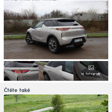
vyráběl ludvíkovský nábytek).
16 fotografií
Čtěte také