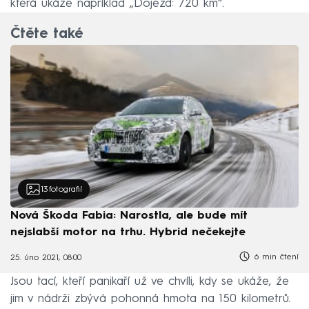
která ukáže například „Dojezd: 720 km“.
Čtěte také
13
fotografií
Nová Škoda Fabia: Narostla, ale bude mít
nejslabší motor na trhu. Hybrid nečekejte
6 min čtení
25. úno 2021, 08:00
Jsou tací, kteří panikaří už ve chvíli, kdy se ukáže, že
jim v nádrži zbývá pohonná hmota na 150 kilometrů.