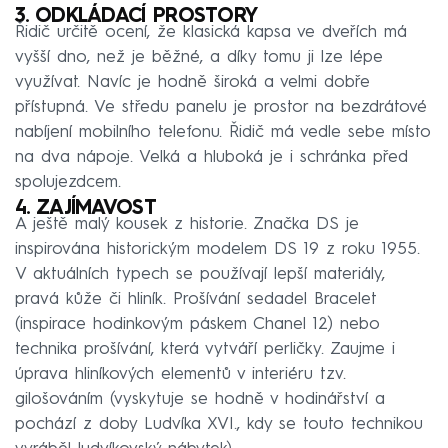
3. ODKLÁDACÍ PROSTORY
Řidič určitě ocení, že klasická kapsa ve dveřích má
vyšší dno, než je běžné, a díky tomu ji lze lépe
využívat. Navíc je hodně široká a velmi dobře
přístupná. Ve středu panelu je prostor na bezdrátové
nabíjení mobilního telefonu. Řidič má vedle sebe místo
na dva nápoje. Velká a hluboká je i schránka před
spolujezdcem.
4. ZAJÍMAVOST
A ještě malý kousek z historie. Značka DS je
inspirována historickým modelem DS 19 z roku 1955.
V aktuálních typech se používají lepší materiály,
pravá kůže či hliník. Prošívání sedadel Bracelet
(inspirace hodinkovým páskem Chanel 12) nebo
technika prošívání, která vytváří perličky. Zaujme i
úprava hliníkových elementů v interiéru tzv.
gilošováním (vyskytuje se hodně v hodinářství a
pochází z doby Ludvíka XVI., kdy se touto technikou