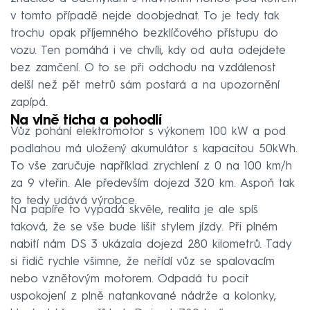
v tomto případě nejde doobjednat. To je tedy tak
trochu opak příjemného bezklíčového přístupu do
vozu. Ten pomáhá i ve chvíli, kdy od auta odejdete
bez zamčení. O to se při odchodu na vzdálenost
delší než pět metrů sám postará a na upozornění
zapípá.
Na vlně ticha a pohodlí
Vůz pohání elektromotor s výkonem 100 kW a pod
podlahou má uložený akumulátor s kapacitou 50kWh.
To vše zaručuje například zrychlení z 0 na 100 km/h
za 9 vteřin. Ale především dojezd 320 km. Aspoň tak
to tedy udává výrobce.
Na papíře to vypadá skvěle, realita je ale spíš
taková, že se vše bude lišit stylem jízdy. Při plném
nabití nám DS 3 ukázala dojezd 280 kilometrů. Tady
si řidič rychle všimne, že neřídí vůz se spalovacím
nebo vznětovým motorem. Odpadá tu pocit
uspokojení z plně natankované nádrže a kolonky,