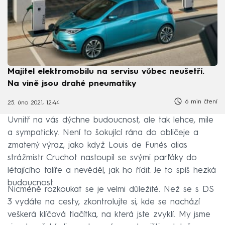
Majitel elektromobilu na servisu vůbec neušetří.
Na vině jsou drahé pneumatiky
6 min čtení
25. úno 2021, 12:44
Uvnitř na vás dýchne budoucnost, ale tak lehce, mile
a sympaticky. Není to šokující rána do obličeje a
zmatený výraz, jako když Louis de Funés alias
strážmistr Cruchot nastoupil se svými parťáky do
létajícího talíře a nevěděl, jak ho řídit. Je to spíš hezká
budoucnost.
Nicméně rozkoukat se je velmi důležité. Než se s DS
3 vydáte na cesty, zkontrolujte si, kde se nachází
veškerá klíčová tlačítka, na která jste zvyklí. My jsme