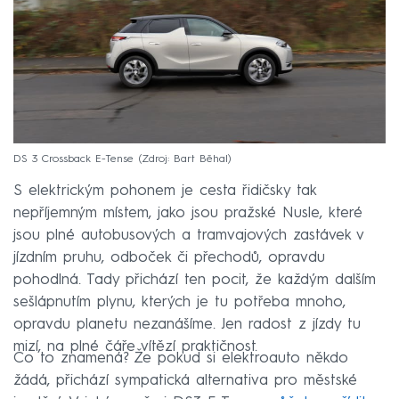
DS 3 Crossback E-Tense
Zdroj: Bart Běhal
S elektrickým pohonem je cesta řidičsky tak
nepříjemným místem, jako jsou pražské Nusle, které
jsou plné autobusových a tramvajových zastávek v
jízdním pruhu, odboček či přechodů, opravdu
pohodlná. Tady přichází ten pocit, že každým dalším
sešlápnutím plynu, kterých je tu potřeba mnoho,
opravdu planetu nezanášíme. Jen radost z jízdy tu
mizí, na plné čáře vítězí praktičnost.
Co to znamená? Že pokud si elektroauto někdo
žádá, přichází sympatická alternativa pro městské