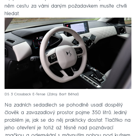
něm cestu za vámi daným požadavkem musíte chvíli
hledat.
DS 3 Crossback E-Tense
Zdroj: Bart Běhal
Na zadních sedadlech se pohodlně usadí dospělý
člověk a zavazadlový prostor pojme 350 litrů. Jediný
problém je, jak se do něj prakticky dostat. Tlačítko na
jeho otevření je totiž až těsně nad poznávací
značkou a odemykání s mávnutím nohou pod kufrem