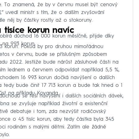
e. To znamená, že by v červnu musel být cenový
,“ uvedl ministr s tím, že o dalším zvyšování
e něj by částky rostly až o stokoruny.
 tisíce korun navíc
pobírá důchod 16 000 korun měsíčně, přijde díky
 na 993 korun.
93 korun. Pokud by pro druhou mimořádnou
 letos v červnu, bude se příslušným způsobem
du 2022. Jestliže bude nárůst zásluhové části na
šním lednem a červnem odpovídat například 5,5 %,
ůchodem 16 993 korun dočká navýšení o dalších
 tedy bude činit 17 713 korun a bude tak hned o 1
 růst na příkladu Kovanda.
důchodů se řeší navýšení i dalších sociálních dávek,
bna se zvyšuje například životní a existenční
ivě debatuje i tom, zda nezvýšit rodičovský
konce o 45 tisíc korun, aby tedy částka byla 345
oci rodinám s malými dětmi. Zatím ale žádné
ylo.