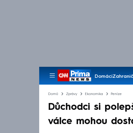
Domácí
Zahranič
Pořady
Domů
Zprávy
Ekonomika
Peníze
Důchodci si polepší
válce mohou dost