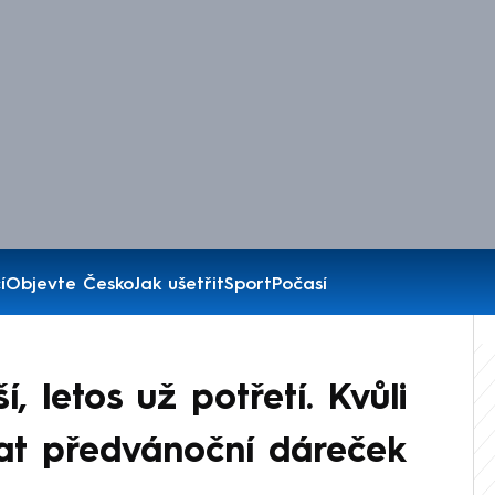
í
Objevte Česko
Jak ušetřit
Sport
Počasí
, letos už potřetí. Kvůli
at předvánoční dáreček