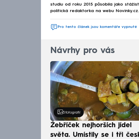
studiu od roku 2015 působila jako stáži
politická redaktorka na webu Novinky.cz.
Pro tento článek jsou komentáře vypnuté
Návrhy pro vás
5
fotografií
Žebříček nejhorších jídel
světa. Umístily se i tři čes