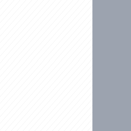
ideo
kat migranty do Česka? Sami by odešli, tvrdí exp
ické sebevraždě