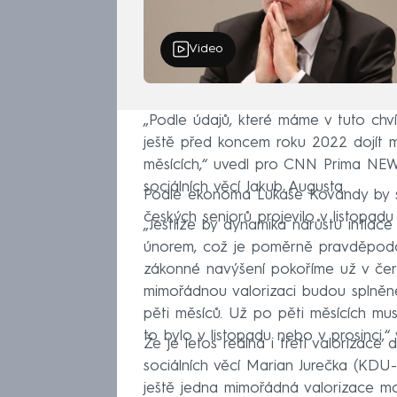
Video
„Podle údajů, které máme v tuto chvíl
ještě před koncem roku 2022 dojít m
měsících,“ uvedl pro CNN Prima NEW
sociálních věcí Jakub Augusta.
Podle ekonoma Lukáše Kovandy by se
českých seniorů projevilo v listopad
„Jestliže by dynamika nárůstu inflace
únorem, což je poměrně pravděpodob
zákonné navýšení pokoříme už v čer
mimořádnou valorizaci budou splně
pěti měsíců. Už po pěti měsících mu
to bylo v listopadu nebo v prosinci
Že je letos reálná i třetí valorizace
sociálních věcí Marian Jurečka (KDU
ještě jedna mimořádná valorizace mo