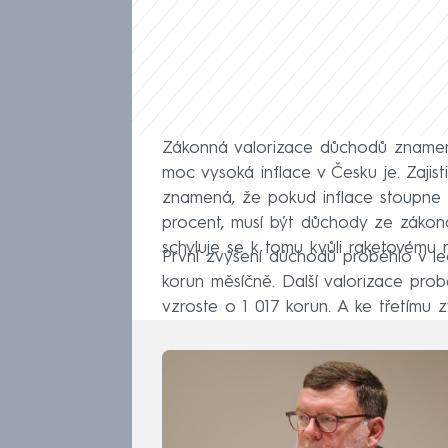
Zákonná valorizace důchodů znamená
moc vysoká inflace v Česku je. Zajis
znamená, že pokud inflace stoupne 
procent, musí být důchody ze zákona
schyluje se k tomu kvůli raketovému 
První zvýšení důchodů proběhlo v l
korun měsíčně. Další valorizace pro
vzroste o 1 017 korun. A ke třetímu 