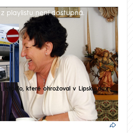
 playlistu není dostupná.
V
é letadlo, které ohrožoval v Lipsku dron,
Přilá
polit