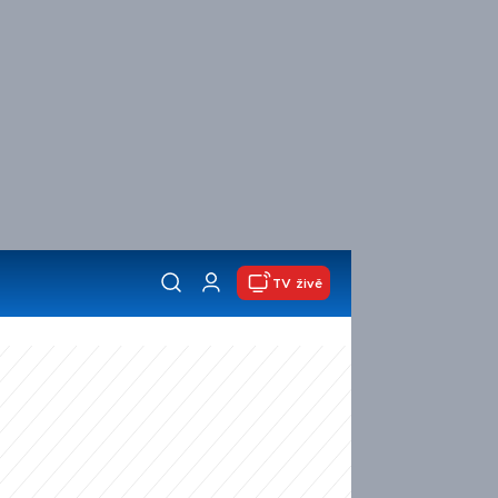
TV živě