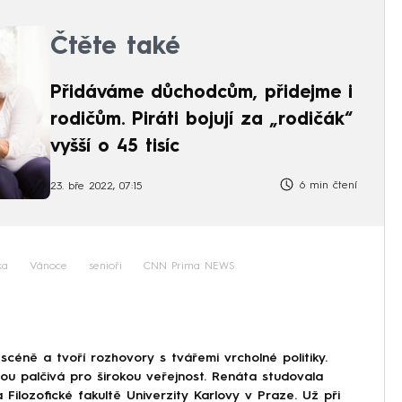
Čtěte také
Přidáváme důchodcům, přidejme i
rodičům. Piráti bojují za „rodičák“
vyšší o 45 tisíc
6 min čtení
23. bře 2022, 07:15
ka
Vánoce
senioři
CNN Prima NEWS
scéně a tvoří rozhovory s tvářemi vrcholné politiky.
sou palčivá pro širokou veřejnost. Renáta studovala
 Filozofické fakultě Univerzity Karlovy v Praze. Už při