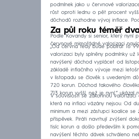
podmínek jako u červnové valorizac
růst oproti lednu o pět procent vyšší
důchodů rozhodne vývoj inflace. Podl
Za půl roku téměř dva
Podle Kovandy si senior, který nyní 
červnové mimořádné valorizaci navíc
„Od června tedy bude pobírat 16 9
valorizaci byly splněny podmínky už
navýšený důchod vyplácet od listopa
základě inflačního vývoje mezi leto
v listopadu se člověk s uvedeným d
720 korun. Důchod takového člověka
713 korun vyšší, než je nyní,“ ukázal
V souvislosti se zákonnou valorizací 
která na inflaci vázány nejsou. Od du
minimum a mezi zástupci koalice se ž
příspěvek. Piráti navrhují zvýšení do
tisíc korun a došlo především k pom
navýšení těchto dávek schváleno neb