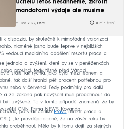
učitelů letos nesáhneme, zkrotit
mandatorní výdaje ale musíme
6 min čtení
21. led 2022, 08:55
i k dispozici, by skutečně k mimořádné valorizaci
ohlo, nicméně jasno bude teprve v nejbližších
S vedoucí mediálního oddělení resortu práce a
 jednalo o zvýšení, které by se v peněženkách
u nebo prosinci, tedy těsně před Vánoci.
 byla stále tak rychlá, jako byla mezi lednem a
né, tak další hranici pět procent potřebnou pro
vnu nebo v červenci. Tedy podmínky pro další
né a ze zákona pak navýšení musí proběhnout do
sí být zvýšené. To v tomto případě znamená, že by
,“ vysvětlil CNN Prima NEWS Kovanda.
 důchodů, potvrdil deníku
Právo
ministr práce a
-ČSL). „Je pravděpodobné, že na závěr roku by
hla proběhnout. Mělo by k tomu dojít za stejných