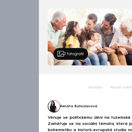
7
fotografií
důchodci
Marian Jureč
Renáta Bohuslavová
Věnuje se politickému dění na tuzemské 
Zaměřuje se na sociální témata, která j
bohemistiku a historii-evropská studia na