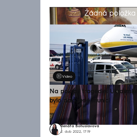
Žádná položka z
Výběr redakce
Video
Na pokraji tragédie: Ukrajinsk
bylo naložené municí
Renáta Bohuslavová
2. dub 2022, 17:19