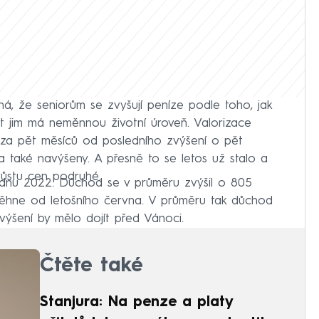
, že seniorům se zvyšují peníze podle toho, jak
tit jim má neměnnou životní úroveň. Valorizace
za pět měsíců od posledního zvýšení o pět
 také navýšeny. A přesně to se letos už stalo a
růstu cen podruhé.
ednu 2022. Důchod se v průměru zvýšil o 805
běhne od letošního června. V průměru tak důchod
zvýšení by mělo dojít před Vánoci.
Čtěte také
Stanjura: Na penze a platy