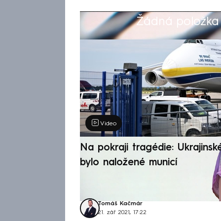
Žádná položka z
Výběr redakce
Video
Na pokraji tragédie: Ukrajinsk
bylo naložené municí
Tomáš Kačmár
21. zář 2021, 17:22