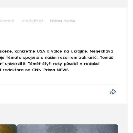
konomika
Andrej Babiš
Helena Horská
 scéně, konkrétně USA a válce na Ukrajině. Nenechává
uje témata spojená s naším resortem zahraničí. Tomáš
í univerzitě. Téměř čtyři roky působil v redakci
ici redaktora na CNN Prima NEWS.