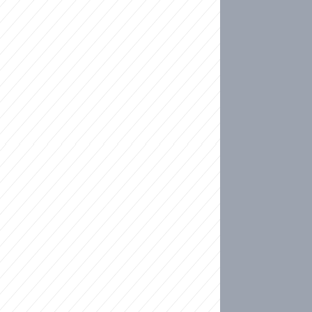
ideo
kat migranty do Česka? Sami by odešli, tvrdí exp
ické sebevraždě