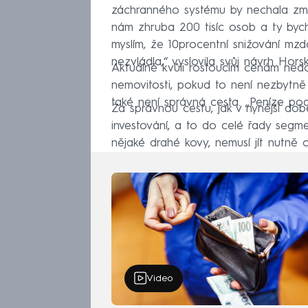
záchranného systému by nechala zmr
nám zhruba 200 tisíc osob a ty bych s
myslím, že 10procentní snižování mzd
nezvládla,“ vyslovila svůj návrh Horsk
Aktuálně kvůli rostoucím cenám ned
nemovitosti, pokud to není nezbytně
také není správná cesta. „Peníze pod
Za správnou cestu, jak v nynější do
investování, a to do celé řady segme
nějaké drahé kovy, nemusí jít nutně o
Video