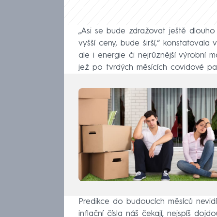
„Asi se bude zdražovat ještě dlouho 
vyšší ceny, bude širší,“ konstatovala
ale i energie či nejrůznější výrobní m
jež po tvrdých měsících covidové p
Predikce do budoucích měsíců nevidí H
inflační čísla náš čekají, nejspíš doj