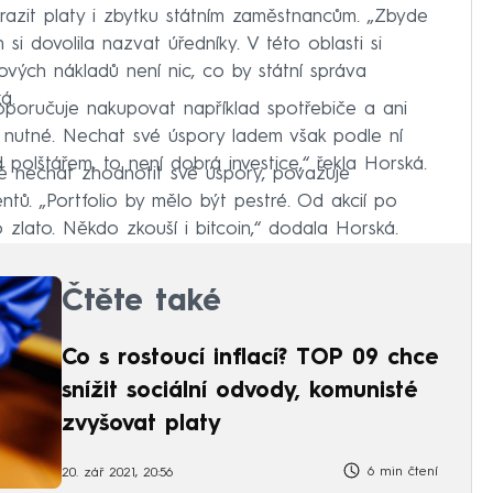
azit platy i zbytku státním zaměstnancům. „Zbyde
i dovolila nazvat úředníky. V této oblasti si
ových nákladů není nic, co by státní správa
á.
oporučuje nakupovat například spotřebiče a ani
 nutné. Nechat své úspory ladem však podle ní
 polštářem, to není dobrá investice,“ řekla Horská.
bě nechat zhodnotit své úspory, považuje
ntů. „Portfolio by mělo být pestré. Od akcií po
 zlato. Někdo zkouší i bitcoin,“ dodala Horská.
Čtěte také
Co s rostoucí inflací? TOP 09 chce
snížit sociální odvody, komunisté
zvyšovat platy
6 min čtení
20. zář 2021, 20:56