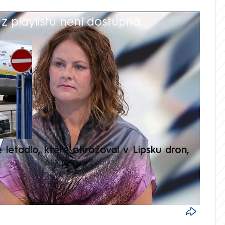
 playlistu není dostupná.
V
é letadlo, které ohrožoval v Lipsku dron,
Přilá
polit