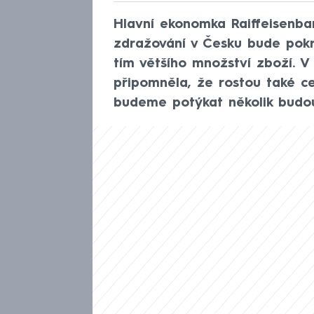
Hlavní ekonomka Raiffeisenba
zdražování v Česku bude pokr
tím většího množství zboží. 
připomněla, že rostou také cen
budeme potýkat několik budou