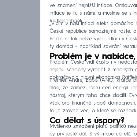
ve znamení nejnižší inflace. Omlouv
inflace je tu s námi, a musíme se s n
Raiffeisenbank.
„Vidím v naší inflaci efekt domácího 
České republice samozřejmě roste, a 
Podle ní tak nelze vyšší inflaci v Č
ty domácí – například zavírání rest
Problém je v nabídce,
Problém Česka vidí často i v nedosta
nejsou schopny vyrábět z mnohých glo
pokračovala hlavní ekonomka Raiffei
Premiér Andrej Babiš (ANO) krátce 
hlásí, že zamezí růstu cen energií. J
nástroj, kterým toho chce docílit. 
však pro finančně slabé domácnosti. 
to je zrovna věc, o které se rozhodu
Co dělat s úspory?
Myšlenku zmražení platů politiků nez
by prý ještě dál. S výjimkou učitelů,