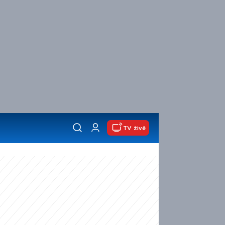
TV živě