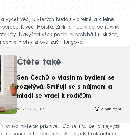
a výčet věcí, u kterých budou viditelně a citelně
 v pořadu K věci Horská. Zmínila například potraviny,
ateriály. Navýšení však podle ní probíhá i u služeb,
andemie mohly znovu začít fungovat.
Čtěte také
Sen Čechů o vlastním bydlení se
rozplývá. Smiřují se s nájmem a
mladí se vrací k rodičům
6 min čtení
21. zář 2021, 05:51
orská nikterak příznivě. „Dá se říci, že ta nejvyšší
dou do konce letošního roku. A ani příští rok nebude