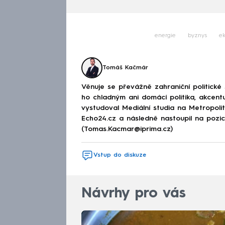
energie
byznys
e
Tomáš Kačmár
Věnuje se převážně zahraniční politické
ho chladným ani domácí politika, akcent
vystudoval Mediální studia na Metropolitn
Echo24.cz a následně nastoupil na poz
(Tomas.Kacmar@iprima.cz)
Vstup do diskuze
Návrhy pro vás