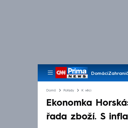
Domácí
Zahranič
Pořady
Domů
Pořady
K věci
Ekonomka Horská:
řada zboží. S infl