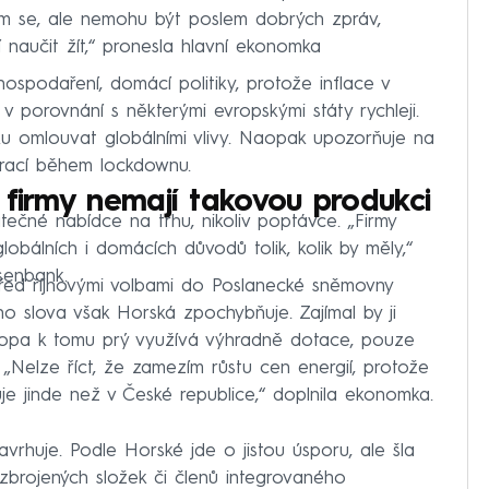
ám se, ale nemohu být poslem dobrých zpráv,
í naučit žít,“ pronesla hlavní ekonomka
hospodaření, domácí politiky, protože inflace v
v porovnání s některými evropskými státy rychleji.
esku omlouvat globálními vlivy. Naopak upozorňuje na
aurací během lockdownu.
 firmy nemají takovou produkci
tečné nabídce na trhu, nikoliv poptávce. „Firmy
bálních i domácích důvodů tolik, kolik by měly,“
senbank.
před říjnovými volbami do Poslanecké sněmovny
eho slova však Horská zpochybňuje. Zajímal by ji
Evropa k tomu prý využívá výhradně dotace, pouze
„Nelze říct, že zamezím růstu cen energií, protože
je jinde než v České republice,“ doplnila ekonomka.
avrhuje. Podle Horské jde o jistou úsporu, ale šla
 ozbrojených složek či členů integrovaného