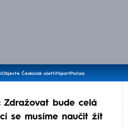
í
Objevte Česko
Jak ušetřit
Sport
Počasí
 Zdražovat bude celá
ací se musíme naučit žít