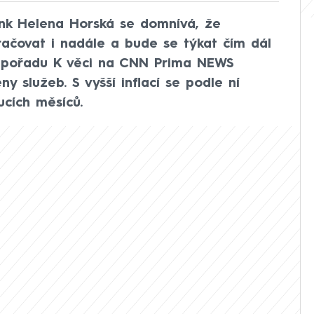
nk Helena Horská se domnívá, že
ačovat i nadále a bude se týkat čím dál
V pořadu K věci na CNN Prima NEWS
y služeb. S vyšší inflací se podle ní
cích měsíců.