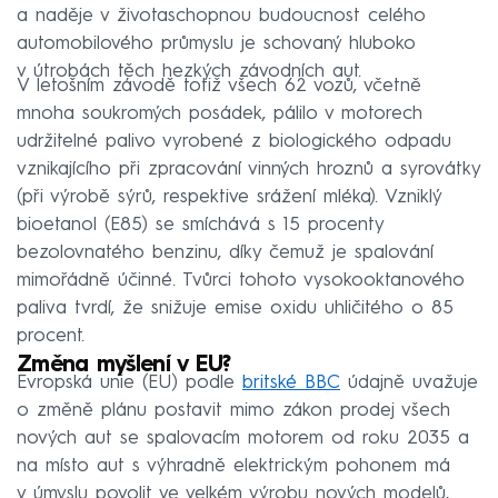
a naděje v životaschopnou budoucnost celého
automobilového průmyslu je schovaný hluboko
v útrobách těch hezkých závodních aut.
V letošním závodě totiž všech 62 vozů, včetně
mnoha soukromých posádek, pálilo v motorech
udržitelné palivo vyrobené z biologického odpadu
vznikajícího při zpracování vinných hroznů a syrovátky
(při výrobě sýrů, respektive srážení mléka). Vzniklý
bioetanol (E85) se smíchává s 15 procenty
bezolovnatého benzinu, díky čemuž je spalování
mimořádně účinné. Tvůrci tohoto vysokooktanového
paliva tvrdí, že snižuje emise oxidu uhličitého o 85
procent.
Změna myšlení v EU?
Evropská unie (EU) podle
britské BBC
údajně uvažuje
o změně plánu postavit mimo zákon prodej všech
nových aut se spalovacím motorem od roku 2035 a
na místo aut s výhradně elektrickým pohonem má
v úmyslu povolit ve velkém výrobu nových modelů,