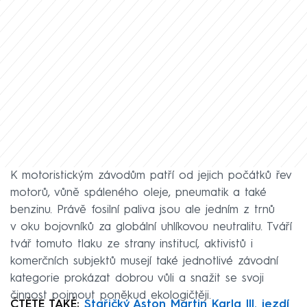
K motoristickým závodům patří od jejich počátků řev
motorů, vůně spáleného oleje, pneumatik a také
benzinu. Právě fosilní paliva jsou ale jedním z trnů
v oku bojovníků za globální uhlíkovou neutralitu. Tváří
tvář tomuto tlaku ze strany institucí, aktivistů i
komerčních subjektů musejí také jednotlivé závodní
kategorie prokázat dobrou vůli a snažit se svoji
činnost pojmout poněkud ekologičtěji.
ČTĚTE TAKÉ:
Stařičký Aston Martin Karla III. jezdí