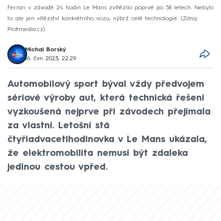
Ferrari v závodě 24 hodin Le Mans zvítězilo poprvé po 58 letech. Nebylo
to ale jen vítězství konkrétního vozu, nýbrž celé technologie.
Zdroj:
Profimedia.cz
Michal Borský
16. čvn 2023, 22:29
Automobilový sport býval vždy předvojem
sériové výroby aut, která technická řešení
vyzkoušená nejprve při závodech přejímala
za vlastní. Letošní stá
čtyřiadvacetihodinovka v Le Mans ukázala,
že elektromobilita nemusí být zdaleka
jedinou cestou vpřed.