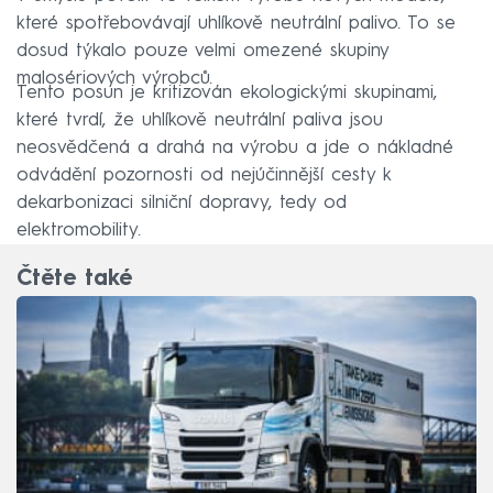
které spotřebovávají uhlíkově neutrální palivo. To se
dosud týkalo pouze velmi omezené skupiny
malosériových výrobců.
Tento posun je kritizován ekologickými skupinami,
které tvrdí, že uhlíkově neutrální paliva jsou
neosvědčená a drahá na výrobu a jde o nákladné
odvádění pozornosti od nejúčinnější cesty k
dekarbonizaci silniční dopravy, tedy od
elektromobility.
Čtěte také