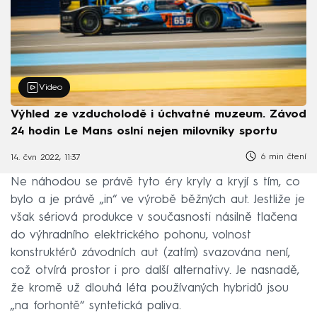
Video
Výhled ze vzducholodě i úchvatné muzeum. Závod
24 hodin Le Mans oslní nejen milovníky sportu
6 min čtení
14. čvn 2022, 11:37
Ne náhodou se právě tyto éry kryly a kryjí s tím, co
bylo a je právě „in“ ve výrobě běžných aut. Jestliže je
však sériová produkce v současnosti násilně tlačena
do výhradního elektrického pohonu, volnost
konstruktérů závodních aut (zatím) svazována není,
což otvírá prostor i pro další alternativy. Je nasnadě,
že kromě už dlouhá léta používaných hybridů jsou
„na forhontě“ syntetická paliva.