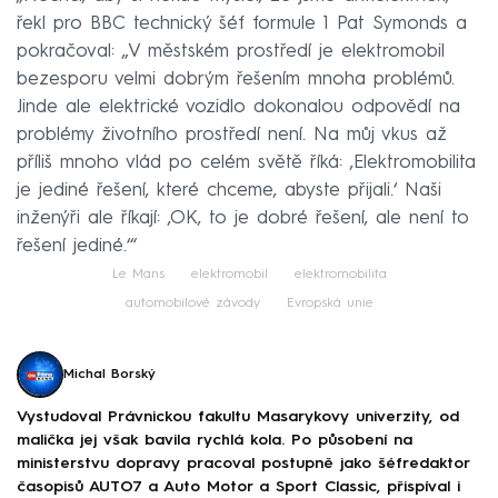
řekl pro BBC technický šéf formule 1 Pat Symonds a
pokračoval: „V městském prostředí je elektromobil
bezesporu velmi dobrým řešením mnoha problémů.
Jinde ale elektrické vozidlo dokonalou odpovědí na
problémy životního prostředí není. Na můj vkus až
příliš mnoho vlád po celém světě říká: ‚Elektromobilita
je jediné řešení, které chceme, abyste přijali.‘ Naši
inženýři ale říkají: ‚OK, to je dobré řešení, ale není to
řešení jediné.‘“
Le Mans
elektromobil
elektromobilita
automobilové závody
Evropská unie
Michal Borský
Vystudoval Právnickou fakultu Masarykovy univerzity, od
malička jej však bavila rychlá kola. Po působení na
ministerstvu dopravy pracoval postupně jako šéfredaktor
časopisů AUTO7 a Auto Motor a Sport Classic, přispíval i