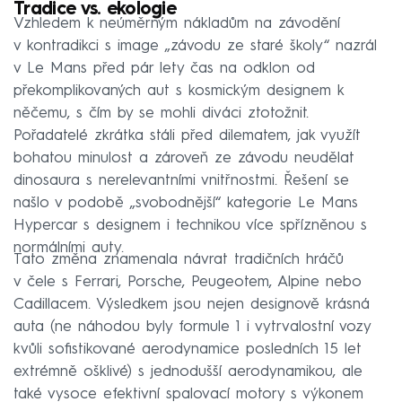
Tradice vs. ekologie
Vzhledem k neúměrným nákladům na závodění
v kontradikci s image „závodu ze staré školy“ nazrál
v Le Mans před pár lety čas na odklon od
překomplikovaných aut s kosmickým designem k
něčemu, s čím by se mohli diváci ztotožnit.
Pořadatelé zkrátka stáli před dilematem, jak využít
bohatou minulost a zároveň ze závodu neudělat
dinosaura s nerelevantními vnitřnostmi. Řešení se
našlo v podobě „svobodnější“ kategorie Le Mans
Hypercar s designem i technikou více spřízněnou s
normálními auty.
Tato změna znamenala návrat tradičních hráčů
v čele s Ferrari, Porsche, Peugeotem, Alpine nebo
Cadillacem. Výsledkem jsou nejen designově krásná
auta (ne náhodou byly formule 1 i vytrvalostní vozy
kvůli sofistikované aerodynamice posledních 15 let
extrémně ošklivé) s jednodušší aerodynamikou, ale
také vysoce efektivní spalovací motory s výkonem