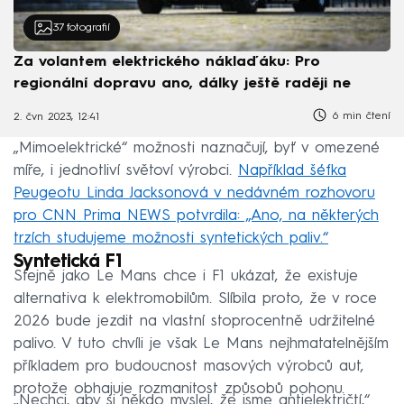
37
fotografií
Za volantem elektrického náklaďáku: Pro
regionální dopravu ano, dálky ještě raději ne
6 min čtení
2. čvn 2023, 12:41
„Mimoelektrické“ možnosti naznačují, byť v omezené
míře, i jednotliví světoví výrobci.
Například šéfka
Peugeotu Linda Jacksonová v nedávném rozhovoru
pro CNN Prima NEWS potvrdila: „Ano, na některých
trzích studujeme možnosti syntetických paliv.“
Syntetická F1
Stejně jako Le Mans chce i F1 ukázat, že existuje
alternativa k elektromobilům. Slíbila proto, že v roce
2026 bude jezdit na vlastní stoprocentně udržitelné
palivo. V tuto chvíli je však Le Mans nejhmatatelnějším
příkladem pro budoucnost masových výrobců aut,
protože obhajuje rozmanitost způsobů pohonu.
„Nechci, aby si někdo myslel, že jsme antielektričtí,“