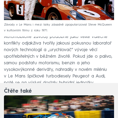
Závody v Le Mans i mezi laiky zásadně zpopularizoval Steve McQueen
v kultovním filmu z roku 1971.
Automobilové závody podobně jako velké válečné
konflikty odjakživa tvořily jakousi pokusnou laboratoř
nových technologií a „urychlovač“ vývoje věcí
upotřebitelných v běžném životě. Pokud jde o palivo,
samou podstatu motorismu, benzin a jeho
vysokovýkonné deriváty, nahradily v novém miléniu
v Le Mans špičkové turbodiesely Peugeot a Audi,
poté se na výsluní dostaly hybridní jednotky.
Čtěte také