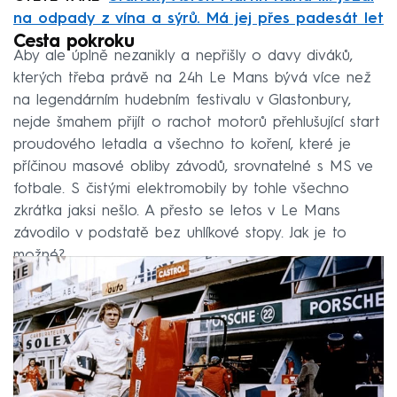
na odpady z vína a sýrů. Má jej přes padesát let
Cesta pokroku
Aby ale úplně nezanikly a nepřišly o davy diváků,
kterých třeba právě na 24h Le Mans bývá více než
na legendárním hudebním festivalu v Glastonbury,
nejde šmahem přijít o rachot motorů přehlušující start
proudového letadla a všechno to koření, které je
příčinou masové obliby závodů, srovnatelné s MS ve
fotbale. S čistými elektromobily by tohle všechno
zkrátka jaksi nešlo. A přesto se letos v Le Mans
závodilo v podstatě bez uhlíkové stopy. Jak je to
možné?