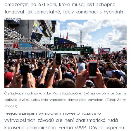
omezeným na 671 koní, které musejí být schopné
fungovat jak samostatně, tak v kombinaci s hybridním
ústrojím.
Čtyřiadvacetihodinovka v Le Mans každoročně láká na okruh v Le Sarthe
statisíce diváků. Letos bylo vyprodáno dávno před závodem.
Zdroj: Getty
Images
Nejdůležitějším symbolem nového rozkvětu
vytrvalostních závodů ale není charismatická rudá
karoserie démonického Ferrari 499P. Důvod úspěchu