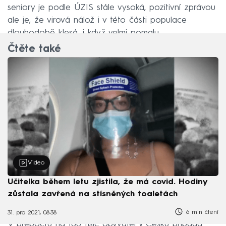
seniory je podle ÚZIS stále vysoká, pozitivní zprávou
ale je, že virová nálož i v této části populace
dlouhodobě klesá, i když velmi pomalu.
Čtěte také
Video
Učitelka během letu zjistila, že má covid. Hodiny
zůstala zavřená na stísněných toaletách
6 min čtení
31. pro 2021, 08:38
V přepočtu na 100 tisíc obyvatel v Česku připadá