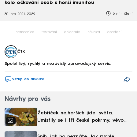
kolo očkování osob s horší imunitou
6 min čtení
30. pro 2021, 20:39
nemocnice
testování
epidemie
nákaza
opatření
ČTK
Spolehlivý, rychlý a nezávislý zpravodajský servis.
Vstup do diskuze
Návrhy pro vás
Žebříček nejhorších jídel světa.
Umístily se i tři české pokrmy, vévodí
skandinávská kuchyně
Sníh, jak ho neznáte: Jak rychle