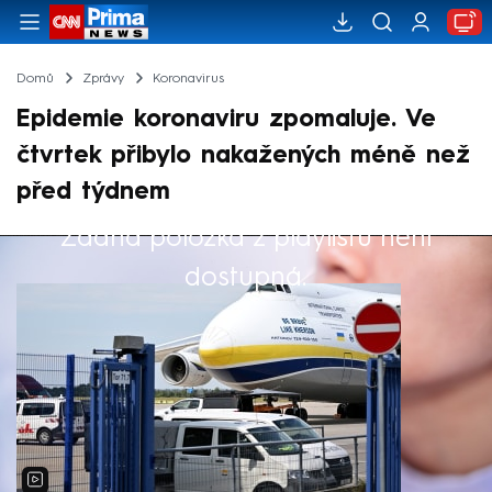
Domů
Zprávy
Koronavirus
Epidemie koronaviru zpomaluje. Ve
čtvrtek přibylo nakažených méně než
před týdnem
Žádná položka z playlistu není
Výběr redakce
dostupná.