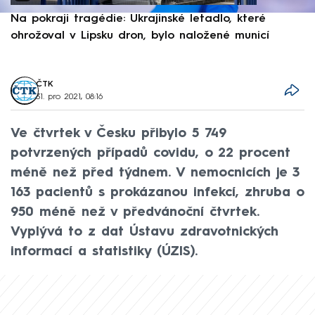
Na pokraji tragédie: Ukrajinské letadlo, které
P
ohrožoval v Lipsku dron, bylo naložené municí
e
ČTK
31. pro 2021, 08:16
Ve čtvrtek v Česku přibylo 5 749
potvrzených případů covidu, o 22 procent
méně než před týdnem. V nemocnicích je 3
163 pacientů s prokázanou infekcí, zhruba o
950 méně než v předvánoční čtvrtek.
Vyplývá to z dat Ústavu zdravotnických
informací a statistiky (ÚZIS).