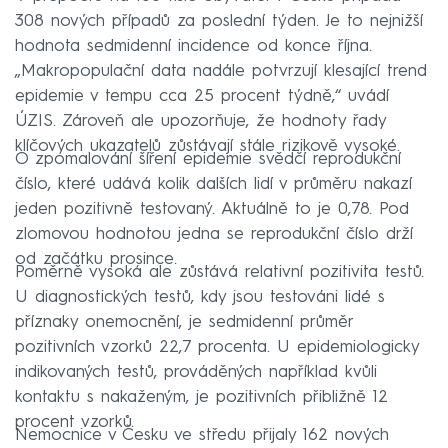
308 nových případů za poslední týden. Je to nejnižší
hodnota sedmidenní incidence od konce října.
„Makropopulační data nadále potvrzují klesající trend
epidemie v tempu cca 25 procent týdně,“ uvádí
ÚZIS. Zároveň ale upozorňuje, že hodnoty řady
klíčových ukazatelů zůstávají stále rizikově vysoké.
O zpomalování šíření epidemie svědčí reprodukční
číslo, které udává kolik dalších lidí v průměru nakazí
jeden pozitivně testovaný. Aktuálně to je 0,78. Pod
zlomovou hodnotou jedna se reprodukční číslo drží
od začátku prosince.
Poměrně vysoká ale zůstává relativní pozitivita testů.
U diagnostických testů, kdy jsou testováni lidé s
příznaky onemocnění, je sedmidenní průměr
pozitivních vzorků 22,7 procenta. U epidemiologicky
indikovaných testů, prováděných například kvůli
kontaktu s nakaženým, je pozitivních přibližně 12
procent vzorků.
Nemocnice v Česku ve středu přijaly 162 nových