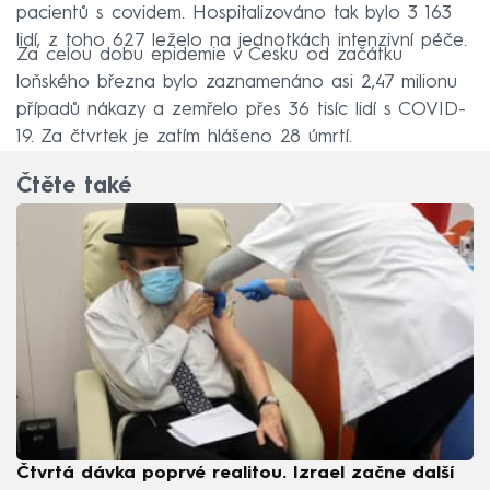
pacientů s covidem. Hospitalizováno tak bylo 3 163
lidí, z toho 627 leželo na jednotkách intenzivní péče.
Za celou dobu epidemie v Česku od začátku
loňského března bylo zaznamenáno asi 2,47 milionu
případů nákazy a zemřelo přes 36 tisíc lidí s COVID-
19. Za čtvrtek je zatím hlášeno 28 úmrtí.
Čtěte také
Čtvrtá dávka poprvé realitou. Izrael začne další