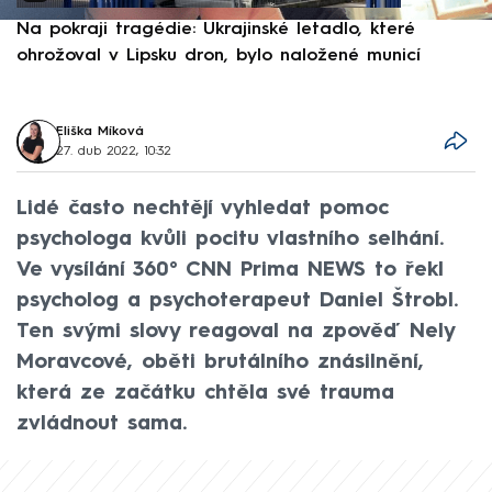
Na pokraji tragédie: Ukrajinské letadlo, které
P
ohrožoval v Lipsku dron, bylo naložené municí
e
Eliška Míková
27. dub 2022, 10:32
Lidé často nechtějí vyhledat pomoc
psychologa kvůli pocitu vlastního selhání.
Ve vysílání 360° CNN Prima NEWS to řekl
psycholog a psychoterapeut Daniel Štrobl.
Ten svými slovy reagoval na zpověď Nely
Moravcové, oběti brutálního znásilnění,
která ze začátku chtěla své trauma
zvládnout sama.