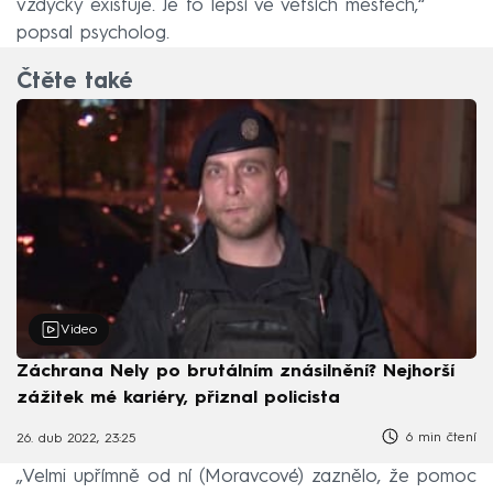
vždycky existuje. Je to lepší ve větších městech,“
popsal psycholog.
Čtěte také
Video
Záchrana Nely po brutálním znásilnění? Nejhorší
zážitek mé kariéry, přiznal policista
6 min čtení
26. dub 2022, 23:25
„Velmi upřímně od ní (Moravcové) zaznělo, že pomoc