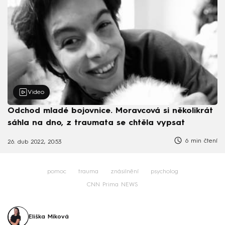
Video
Odchod mladé bojovnice. Moravcová si několikrát
sáhla na dno, z traumata se chtěla vypsat
6 min čtení
26. dub 2022, 20:53
pomoc
trauma
znásilnění
psycholog
CNN Prima NEWS
Eliška Míková