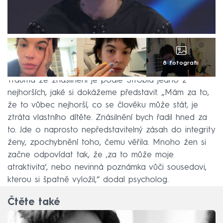
8 fotografií
Trauma ze znásilnění je podle Štrobla jedno z
nejhorších, jaké si dokážeme představit. „Mám za to,
že to vůbec nejhorší, co se člověku může stát, je
ztráta vlastního dítěte. Znásilnění bych řadil hned za
to. Jde o naprosto nepředstavitelný zásah do integrity
ženy, zpochybnění toho, čemu věřila. Mnoho žen si
začne odpovídat tak, že ‚za to může moje
atraktivita‘, nebo nevinná poznámka vůči sousedovi,
kterou si špatně vyložil,“ dodal psycholog.
Čtěte také