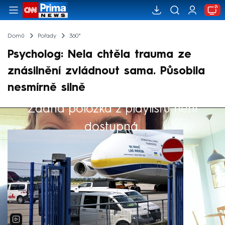
Domů
Pořady
360°
Psycholog: Nela chtěla trauma ze
znásilnění zvládnout sama. Působila
nesmírně silně
Žádná položka z playlistu není
Výběr redakce
dostupná.