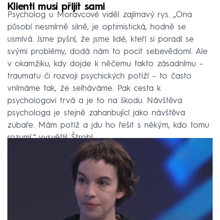
Klienti musí přijít sami
Psycholog u Moravcové viděl zajímavý rys. „Ona
působí nesmírně silně, je optimistická, hodně se
usmívá. Jsme pyšní, že jsme lidé, kteří si poradí se
svými problémy, dodá nám to pocit sebevědomí. Ale
v okamžiku, kdy dojde k něčemu takto zásadnímu –
traumatu či rozvoji psychických potíží – to často
vnímáme tak, že selháváme. Pak cesta k
psychologovi trvá a je to na škodu. Návštěva
psychologa je stejně zahanbující jako návštěva
zubaře. Mám potíž a jdu ho řešit s někým, kdo tomu
rozumí,“ vysvětlil Štrobl.