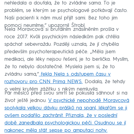
nehledala a doufala, že to zvládne sama. To je
problém, se kterým se psychologové potkávají často.
Naši pacienti k nám musí přijít sami. Bez toho jim
pomoci neumíme,“ upozornil Štrobl.
Nela Moravcová si brutálním znásilněním prošla v
roce 2017. Kvůli psychickým následkům pak chtěla
spáchat sebevraždu. Později uznala, že jí chyběla
především psychoterapeutická péče. „Měla jsem
medikaci, ale léky nejsou řešení, je to berlička. Myslím,
že to nebylo dostatečné. Myslela jsem si, že to
zvládnu sama,“
řekla Nela s odstupem času v
rozhovoru pro CNN Prima NEWS.
Dodala, že tehdy
o velmi krutém zážitku s nikým nemluvila.
Pár měsíců před svou smrtí se pokusila sáhnout si na
život ještě jednou.
V psychické nepohodě Moravcová
spolykala velkou dávku prášků na spaní, lékařům se ji
ovšem podařilo zachránit. Přiznala, že v poslední
době zanedbala psychologickou péči. Osudnou se jí
nakonec měla stát sepse po amputaci nohy.