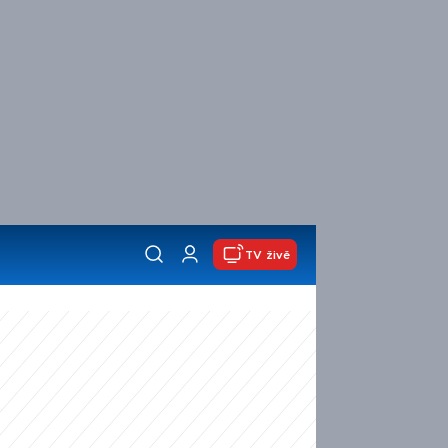
TV živě