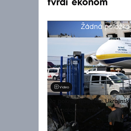
tvrdí ekonom
Žádná položka z
Výběr redakce
Video
Na pokraji tragédie: Ukrajinsk
bylo naložené municí