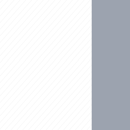
ideo
kat migranty do Česka? Sami by odešli, tvrdí exp
ické sebevraždě