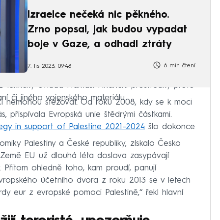
Izraelce nečeká nic pěkného.
Zrno popsal, jak budou vypadat
boje v Gaze, a odhadl ztráty
6 min čtení
7. lis 2023, 09:48
něz fakticky ovládá Hamás. Finanční prostředky proto
í či jiného vojenského materiálu.
ci nemohou stěžovat. Od roku 2008, kdy se k moci
s, přispívala Evropská unie štědrými částkami.
egy in support of Palestine 2021–2024
šlo dokonce
omiky Palestiny a České republiky, získalo Česko
Země EU už dlouhá léta doslova zasypávají
r. Přitom ohledně toho, kam proudí, panují
Evropského účetního dvora z roku 2013 se v letech
rdy eur z evropské pomoci Palestině,“ řekl hlavní