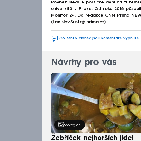
Rovněž sleduje politické dění na tuzems
univerzitě v Praze. Od roku 2016 působi
Monitor 24. Do redakce CNN Prima NEWS 
(Ladislav.Sustr@iprima.cz)
Pro tento článek jsou komentáře vypnuté
Návrhy pro vás
5
fotografií
Žebříček nejhorších jídel