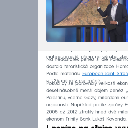
Kritici ale upozorňují, že příjem pe
mohou proudit přímo na výrobu zbran
Na nedostatek peněz si ale Palestin
dostala teroristická organizace Hamá
Podle materiálu
European Joint Strat
o 1,24 miliardy eur ročně.
Pokud by se porovnaly velikosti ekon
desetinásobně menší objem peněz. „
Palestinu, včetně Gazy, miliardami eu
nejasnosti. Například podle zprávy 
2008 až 2012 ztratily hned dvě milia
ekonom Trinity Bank Lukáš Kovanda.