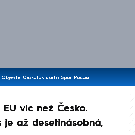
í
Objevte Česko
Jak ušetřit
Sport
Počasí
 EU víc než Česko.
je až desetinásobná,