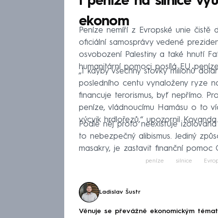
I peníze na silnice vyu
ekonom
Peníze nemíří z Evropské unie čist
oficiální samosprávy vedené prezi
osvobození Palestiny a také hnutí F
humanitární pomoci posílá EU peníze
„I kdyby všechny stovky milionů dol
posledního centu vynaloženy ryze na
financuje terorismus, byť nepřímo. Pr
peníze, vládnoucímu Hamásu o to ví
výcvik hrdlořezů,“ upozornil Kovanda.
Podle něj proto neexistuje izolova
to nebezpečný alibismus. Jediný způs
masakry, je zastavit finanční pomoc 
peníze
silnice
Evro
Ladislav Šustr
Věnuje se převážně ekonomickým tématům