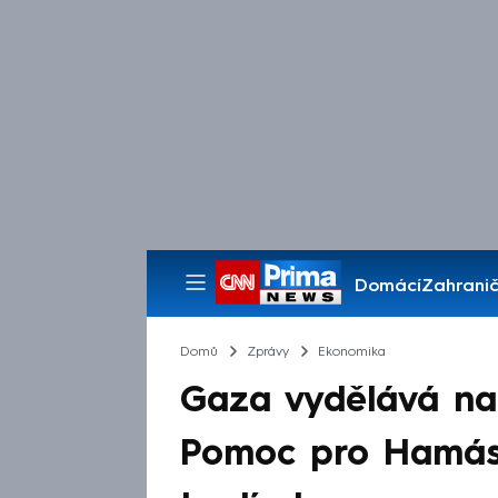
Domácí
Zahranič
Pořady
Domů
Zprávy
Ekonomika
Gaza vydělává na
Pomoc pro Hamás 