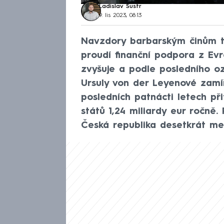
Ladislav Šustr
9. lis 2023, 08:13
Navzdory barbarským činům t
proudí finanční podpora z Ev
zvyšuje a podle posledního 
Ursuly von der Leyenové zamíř
posledních patnácti letech př
států 1,24 miliardy eur ročně.
Česká republika desetkrát me