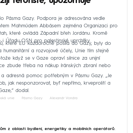
žijí teroristé, upozorňuje
ě do Pásma Gazy. Podpora je adresována vedle
dentem Mahmúdem Abbásem zejména Organizaci pro
atah, které ovládá Západní břeh Jordánu. Kromě
 i Úřadu OSN pro palestinské uprchlíky.
arů, které EU každoročně posílá do Gazy, byly do
 humanitární a rozvojové účely, Unie tím stejně
otože když se v Gaze opraví silnice za unijní
ce zbude třeba na nákup íránských zbraní nebo
ná a adresná pomoc potřebným v Pásmu Gazy. „Je
ob, jak nesponzorovat, byť nepřímo, krveprolití a
Gaze,“ dodal.
pská unie
Pásmo Gazy
Alexandr Vondra
 z oblasti bydlení, energetiky a mobilních operátorů.