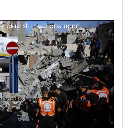
 playlistu není dostupná.
V
é letadlo, které ohrožoval v Lipsku dron,
Přilá
polit