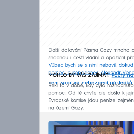
Další dotování Pásma Gazy mnoho poli
shodnou i čeští vládní a opoziční pře
Vůbec bych se s nimi nebavil, dokud 
pomoci europoslanec Alexandr Von
MOHLO BY VÁS ZAJÍMAT:
Počty na
čem spočívá nebezpečí následků 
Řekl to v době, kdy bylo rozhodnuto 
pomoci. Od té chvíle ale došlo k jej
Evropské komise jdou peníze zejména
na území Gazy.