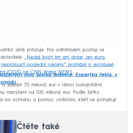
tiků silně kritizuje. Na odmítavém postoji se
dstavitelé.
„Nedal bych jim ani dolar, ani euro.
nepropustí poslední rukojmí,“ prohlásil o evropské
dra (ODS) na CNN Prima NEWS.
kažených jsou špička ledovce. Expertka řekla, v
covidu
o zaslání 75 milionů eur v rámci humanitární
ímu navýšení na 100 milionů eur. Podle šéfky
 na ochranu a pomoc civilistům, kteří se pohybují
Čtěte také