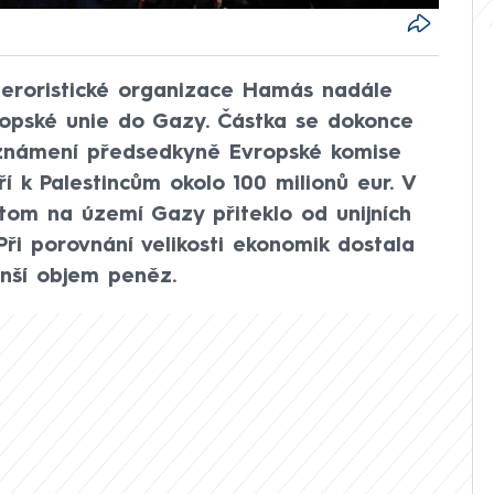
eroristické organizace Hamás nadále
ropské unie do Gazy. Částka se dokonce
oznámení předsedkyně Evropské komise
í k Palestincům okolo 100 milionů eur. V
itom na území Gazy přiteklo od unijních
 Při porovnání velikosti ekonomik dostala
nší objem peněz.