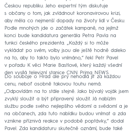
Českou republiku. Jeho expertní tým diskutuje
s občany o tom, jak zvládnout koronavirovou krizi,
aby měla co nejmenší dopady na životy lidí v Česku.
Podle mnohých jde o začátek kampaně, na jejímž
konci bude kandidatura generála Petra Pavla na
funkci českého prezidenta. „Každý si to může
vykládat po svém, volby jsou ale ještě hodně daleko
na to, aby to takto bylo vnímáno,“ řekl Petr Pavel
v pořadu K věci Marie Bastlové, který každý všední
den vysílá televizní stanice CNN Prima NEWS.
Do souboje o Hrad ale prý nehodlá jít za každou
cenu, neboť osobně takovou touhu nemá.
„Odpovídám na to stále stejně. Jako bývalý voják jsem
zvyklý sloužit a být připravený sloužit. Já nabízím
službu podle svého nejlepšího vědomí a svědomí a je
na občanech, zda tuto nabídku budou vnímat a zda
vznikne příznivá reakce v podobě poptávky,“ dodal
Pavel. Zda kandidaturu skutečně oznámí, bude také