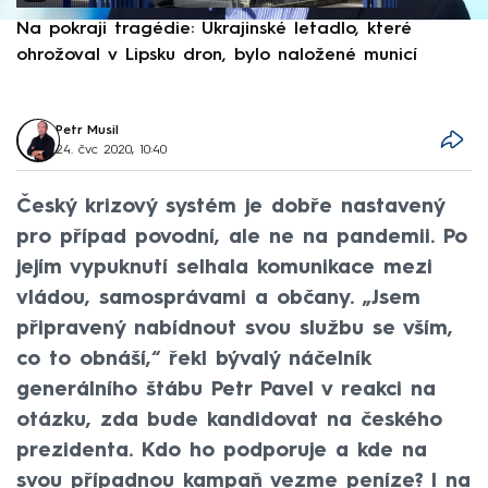
Na pokraji tragédie: Ukrajinské letadlo, které
P
ohrožoval v Lipsku dron, bylo naložené municí
e
Petr Musil
24. čvc 2020, 10:40
Český krizový systém je dobře nastavený
pro případ povodní, ale ne na pandemii. Po
jejím vypuknutí selhala komunikace mezi
vládou, samosprávami a občany. „Jsem
připravený nabídnout svou službu se vším,
co to obnáší,“ řekl bývalý náčelník
generálního štábu Petr Pavel v reakci na
otázku, zda bude kandidovat na českého
prezidenta. Kdo ho podporuje a kde na
svou případnou kampaň vezme peníze? I na