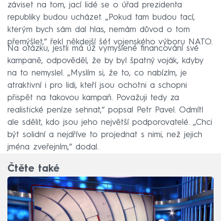
záviset na tom, jací lidé se o úřad prezidenta
republiky budou ucházet. „Pokud tam budou tací,
kterým bych sám dal hlas, nemám důvod o tom
přemýšlet,“ řekl někdejší šéf vojenského výboru NATO.
Na otázku, jestli má už vymyšlené financování své
kampaně, odpověděl, že by byl špatný voják, kdyby
na to nemyslel. „Myslím si, že to, co nabízím, je
atraktivní i pro lidi, kteří jsou ochotni a schopni
přispět na takovou kampaň. Považuji tedy za
realistické peníze sehnat,“ popsal Petr Pavel. Odmítl
ale sdělit, kdo jsou jeho největší podporovatelé. „Chci
být solidní a nejdříve to projednat s nimi, než jejich
jména zveřejním,“ dodal.
Čtěte také