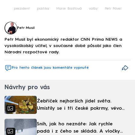
prezident
politika
Marie Bastlová
volby
Petr Pavel
Petr Musil
Petr Musil byl ekonomický redaktor CNN Prima NEWS a
vysokoškolský učitel, v současné době působí jako člen
Národní rozpočtové rady.
Pro tento článek jsou komentáře vypnuté
Návrhy pro vás
Žebříček nejhorších jídel světa.
Umístily se i tři české pokrmy, vévodí
skandinávská kuchyně
Sníh, jak ho neznáte: Jak rychle
padá i z čeho se skládá. A vločky