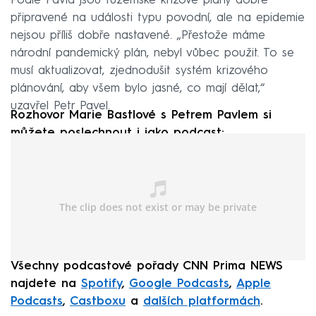
Podle Pavla jsou tuzemské krizové plány dobře
připravené na události typu povodní, ale na epidemie
nejsou příliš dobře nastavené. „Přestože máme
národní pandemický plán, nebyl vůbec použit. To se
musí aktualizovat, zjednodušit systém krizového
plánování, aby všem bylo jasné, co mají dělat,“
uzavřel Petr Pavel.
Rozhovor Marie Bastlové s Petrem Pavlem si
můžete poslechnout i jako podcast:
Všechny podcastové pořady CNN Prima NEWS
najdete na
Spotify
,
Google Podcasts
,
Apple
Podcasts
,
Castboxu
a
dalších platformách
.