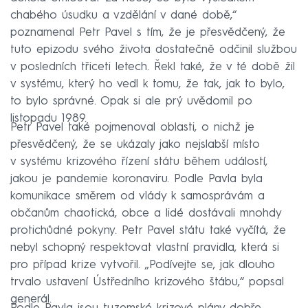
chabého úsudku a vzdělání v dané době,“
poznamenal Petr Pavel s tím, že je přesvědčený, že
tuto epizodu svého života dostatečně odčinil službou
v posledních třiceti letech. Řekl také, že v té době žil
v systému, který ho vedl k tomu, že tak, jak to bylo,
to bylo správné. Opak si ale prý uvědomil po
listopadu 1989.
Petr Pavel také pojmenoval oblasti, o nichž je
přesvědčený, že se ukázaly jako nejslabší místo
v systému krizového řízení státu během událostí,
jakou je pandemie koronaviru. Podle Pavla byla
komunikace směrem od vlády k samosprávám a
občanům chaotická, obce a lidé dostávali mnohdy
protichůdné pokyny. Petr Pavel státu také vyčítá, že
nebyl schopný respektovat vlastní pravidla, která si
pro případ krize vytvořil. „Podívejte se, jak dlouho
trvalo ustavení Ústředního krizového štábu,“ popsal
generál.