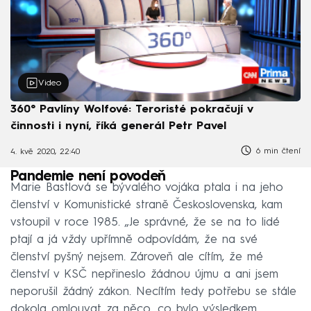
Video
360° Pavlíny Wolfové: Teroristé pokračují v
činnosti i nyní, říká generál Petr Pavel
6 min čtení
4. kvě 2020, 22:40
Pandemie není povodeň
Marie Bastlová se bývalého vojáka ptala i na jeho
členství v Komunistické straně Československa, kam
vstoupil v roce 1985. „Je správné, že se na to lidé
ptají a já vždy upřímně odpovídám, že na své
členství pyšný nejsem. Zároveň ale cítím, že mé
členství v KSČ nepřineslo žádnou újmu a ani jsem
neporušil žádný zákon. Necítím tedy potřebu se stále
dokola omlouvat za něco, co bylo výsledkem