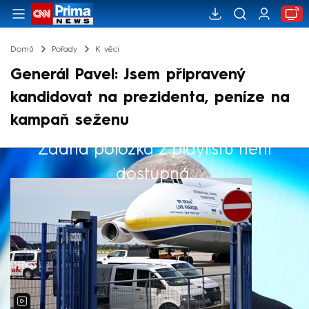
Domů
Pořady
K věci
Generál Pavel: Jsem připravený
kandidovat na prezidenta, peníze na
kampaň seženu
Žádná položka z playlistu není
Výběr redakce
dostupná.