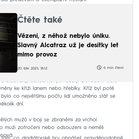
Čtěte také
Vězení, z něhož nebylo úniku.
Slavný Alcatraz už je desítky let
mimo provoz
6 min čtení
20. bře 2021, 18:12
a a bičovány, dokud nevykrvácely. Důvodem mělo
vněny ke kříži lanem nebo hřebíky. Kříž byl poté
 bylo co největšímu počtu lidí umožněno stát se
ěkolik dní.
ělých mužů v boji se zbraněmi za vrchol
 tito muži zotročeni nebo odsouzeni a neměli
onová.
 tom, co gladiátorské hry obnášejí, pravděpodobně