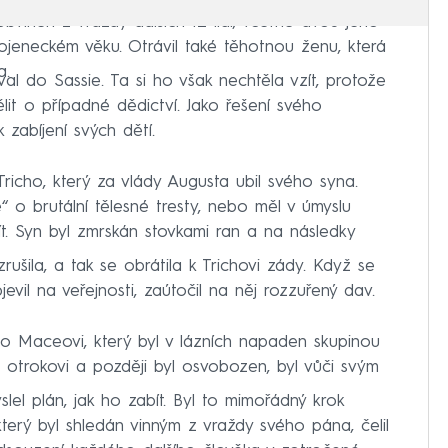
bviněn z vraždy dalších 12 lidí, včetně dvou jeho
kojeneckém věku. Otrávil také těhotnou ženu, která
a.
al do Sassie. Ta si ho však nechtěla vzít, protože
lit o případné dědictví. Jako řešení svého
 zabíjení svých dětí.
richo, který za vlády Augusta ubil svého syna.
 o brutální tělesné tresty, nebo měl v úmyslu
. Syn byl zmrskán stovkami ran a na následky
rušila, a tak se obrátila k Trichovi zády. Když se
vil na veřejnosti, zaútočil na něj rozzuřený dav.
ěh o Maceovi, který byl v lázních napaden skupinou
 otrokovi a později byl osvobozen, byl vůči svým
el plán, jak ho zabít. Byl to mimořádný krok
který byl shledán vinným z vraždy svého pána, čelil