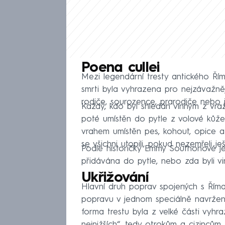
Poena cullei
Mezi legendární tresty antického Říma
smrti byla vyhrazena pro nejzávažnější
rodiče, sourozence, prarodiče nebo 
Každý, kdo byl shledán vinným z vraž
poté umístěn do pytle z volové kůž
vrahem umístěn pes, kohout, opice a
se všichni utopili, pokud nezemřeli je
Podle historičky Emmy Southonové je
přidávána do pytle, nebo zda byli viní
Ukřižování
Hlavní druh poprav spojených s Říma
popravu v jednom speciálně navržené 
forma trestu byla z velké části vyhr
nejnižších“, tedy otrokům a cizincům.