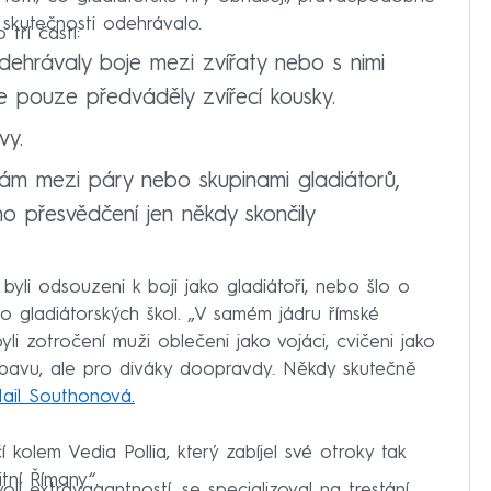
 skutečnosti odehrávalo.
tří částí:
hrávaly boje mezi zvířaty nebo s nimi
 se pouze předváděly zvířecí kousky.
vy.
ám mezi páry nebo skupinami gladiátorů,
o přesvědčení jen někdy skončily
 byli odsouzeni k boji jako gladiátoři, nebo šlo o
o gladiátorských škol. „V samém jádru římské
yli zotročení muži oblečeni jako vojáci, cvičeni jako
ábavu, ale pro diváky doopravdy. Někdy skutečně
ail Southonová.
í kolem Vedia Pollia, který zabíjel své otroky tak
itní Římany“.
jí extravagantností, se specializoval na trestání