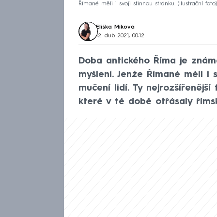
Římané měli i svoji stinnou stránku. (Ilustrační foto
Eliška Míková
12. dub 2021, 00:12
Doba antického Říma je známá
myšlení. Jenže Římané měli i s
mučení lidí. Ty nejrozšířenější
které v té době otřásaly říms