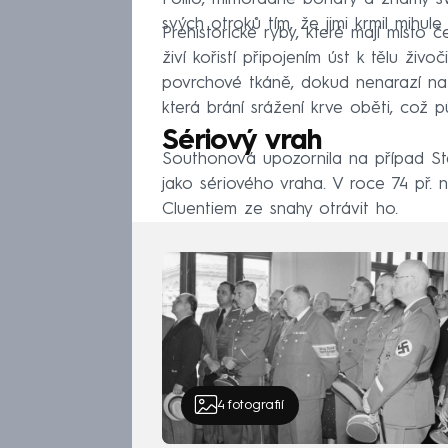
svých otroků tím, že jimi krmil mihule
Prehistorické ryby, které mají místo č
živí kořistí připojením úst k tělu ži
povrchové tkáně, dokud nenarazí na k
která brání srážení krve oběti, což 
Sériový vrah
Southonová upozornila na případ St
jako sériového vraha. V roce 74 př. 
Cluentiem ze snahy otrávit ho.
4
fotografií