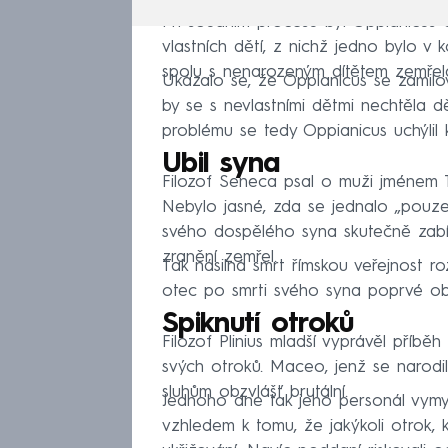
Při soudním procesu byl Oppianicus o
vlastních dětí, z nichž jedno bylo v 
spolu s nenarozeným dítětem zemřel
Ukázalo se, že Oppianicus se zamilov
by se s nevlastními dětmi nechtěla dě
problému se tedy Oppianicus uchýlil k
Ubil syna
Filozof Seneca psal o muži jménem T
Nebylo jasné, zda se jednalo „pouze“
svého dospělého syna skutečně zabít
zranění zemřel.
Tak násilná smrt římskou veřejnost roz
otec po smrti svého syna poprvé obje
Spiknutí otroků
Filozof Plinius mladší vyprávěl příb
svých otroků. Maceo, jenž se narodil
sluhům obzvlášť brutální.
Jednoho dne tak jeho personál vymysl
vzhledem k tomu, že jakýkoli otrok, 