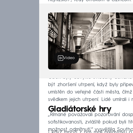
Video
Oběti byly obvykle svlečeny donah
být zhoršení utrpení, když byly připe
umístěn do veřejné části města, čímž
svědkem jejich utrpení. Lidé umírali i n
Gladiátorské hry
„Římané považovali pozorování dosp
sofistikovanosti, zvláště pokud byli
možnost odmítnutí,“ vysvětlila South
I když mnozí z nás mají představu o