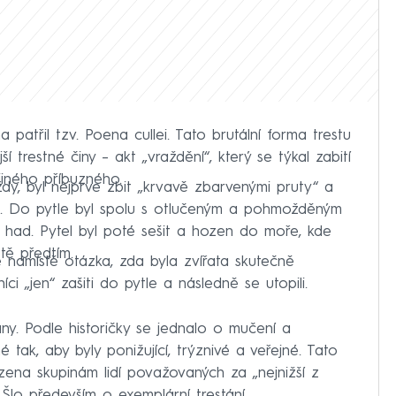
 patřil tzv. Poena cullei. Tato brutální forma trestu
 trestné činy – akt „vraždění“, který se týkal zabití
jiného příbuzného.
dy, byl nejprve zbit „krvavě zbarvenými pruty“ a
e. Do pytle byl spolu s otlučeným a pohmožděným
 had. Pytel byl poté sešit a hozen do moře, kde
ště předtím.
 namístě otázka, zda byla zvířata skutečně
ci „jen“ zašiti do pytle a následně se utopili.
ny. Podle historičky se jednalo o mučení a
tak, aby byly ponižující, trýznivé a veřejné. Tato
azena skupinám lidí považovaných za „nejnižší z
 Šlo především o exemplární trestání.