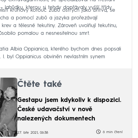
 – lahůdku, kterou si tehdy dopřávaly vyšší třídy.
elistí kruhový kotouč zubů ostrých jako břitva, se
vočicha a pomocí zubů a jazyka prořezávají
rev a tělesné tekutiny. Zároveň uvolňují tekutinu,
působilo pomalou a nesnesitelnou smrt.
atia Albia Oppianica, kterého bychom dnes popsali
n. l. byl Oppianicus obviněn nevlastním synem
Čtěte také
Gestapu jsem kdykoliv k dispozici.
České udavačství v nově
nalezených dokumentech
6 min čtení
27. bře 2021, 06:38