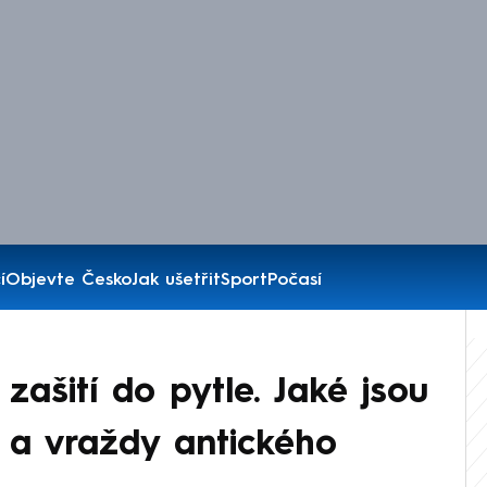
í
Objevte Česko
Jak ušetřit
Sport
Počasí
 zašití do pytle. Jaké jsou
y a vraždy antického