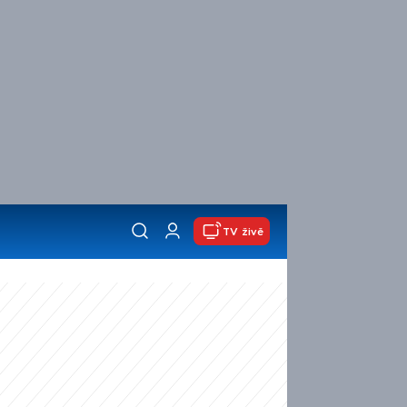
TV živě