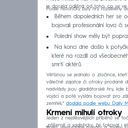
je docela odlišná od toho, co se ve
Podle historičky byly hry rozděleny do 
Během dopoledních her se ode
bojovali profesionální lovci či
Polední show měly být popra
Na konci dne došlo k potyčk
které na rozdíl od všeobecnéh
smrtí aktérů.
Většinou se jednalo o zločince, kteří
válečné zajatce či otroky prodané d
nadvlády jsou gladiátorské hry, kde b
vojáci a poté vysláni bojovat pro z
zemřeli,“
dodala podle webu Daily M
Krmení mihulí otroky
Jeden z nejděsivějších příběhů se toč
„příšerně a sadisticky, že šokoval i el
Pollio, mimořádně bohatý a známý svo