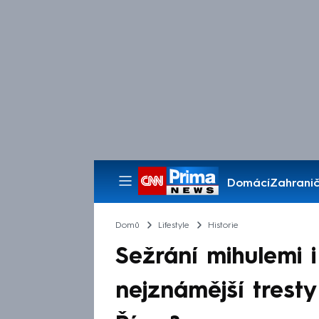
Domácí
Zahranič
Pořady
Domů
Lifestyle
Historie
Sežrání mihulemi i
nejznámější trest