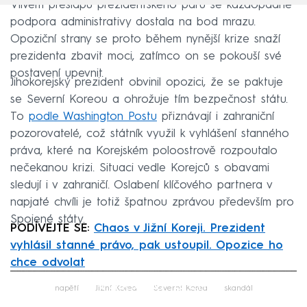
Vlivem přešlapů prezidentského páru se každopádně
podpora administrativy dostala na bod mrazu.
Opoziční strany se proto během nynější krize snaží
prezidenta zbavit moci, zatímco on se pokouší své
postavení upevnit.
Jihokorejský prezident obvinil opozici, že se paktuje
se Severní Koreou a ohrožuje tím bezpečnost státu.
To
podle Washington Postu
přiznávají i zahraniční
pozorovatelé, což státník využil k vyhlášení stanného
práva, které na Korejském poloostrově rozpoutalo
nečekanou krizi. Situaci vedle Korejců s obavami
sledují i v zahraničí. Oslabení klíčového partnera v
napjaté chvíli je totiž špatnou zprávou především pro
Spojené státy.
PODÍVEJTE SE:
Chaos v Jižní Koreji. Prezident
vyhlásil stanné právo, pak ustoupil. Opozice ho
chce odvolat
Failed to fetch
napětí
Jižní Korea
Severní Korea
skandál