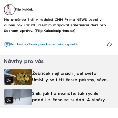
Filip Kalčák
Na otočnou židli v redakci CNN Prima NEWS usedl v
dubnu roku 2020. Předtím mapoval zahraniční dění pro
Seznam zprávy. (Filip.Kalcak@iprima.cz)
Pro tento článek jsou komentáře vypnuté
Návrhy pro vás
Žebříček nejhorších jídel světa.
Umístily se i tři české pokrmy, vévodí
skandinávská kuchyně
Sníh, jak ho neznáte: Jak rychle
padá i z čeho se skládá. A vločky
nejsou bílé