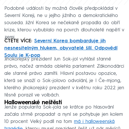
Podobné události by možná člověk předpokládal v
Severní Koreji, ne u jejího jižního a demokratického
souseda. Jižní Korea se nečekaně propadla do obří
krize, kterou vybublalo na povrch dlouholeté napětí v
zemi.
ČTĚTE VÍCE:
Severní Korea bombarduje jih
nesnesitelným hlukem, obyvatelé šílí. Odpovědí
Soulu je K-pop
Jihokorejský prezident Jun Sok-jol vyhlásil stanné
právo, načež armáda oblehla parlament. Zákonodárci
ale stanné právo zamítli. Hlavní postavou opozice,
která se snaží o Sok-jolovo odvolání, je I Če-mjong,
kterého jihokorejský prezident v květnu roku 2022 jen
těsně porazil ve volbách.
Halloweenské neštěstí
Jenže popularita Sok-jola se krátce po hlasování
začala strmě propadat a nyní se pohybuje jen kolem
10 procent. Velký podíl na tom
má i halloweenská
tragédie
, kterou musel prezident řešit už pár měsíců