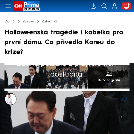
Domů
Zprávy
Zahraničí
Halloweenská tragédie i kabelka pro
první dámu. Co přivedlo Koreu do
krize?
Žádná položka z playlistu není
dostupná.
14 fotografií
Filip Kalčák
4. pro 2024, 14:38
Jižní Korea se začátkem týdne začala
otřásat v hluboké vnitrostátní krizi, která