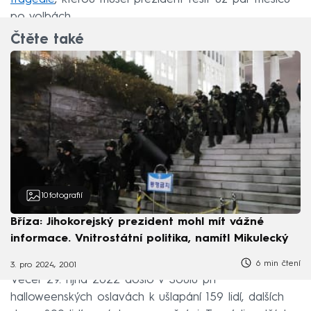
po volbách.
Čtěte také
10
fotografií
Bříza: Jihokorejský prezident mohl mít vážné
informace. Vnitrostátní politika, namítl Mikulecký
6 min čtení
3. pro 2024, 20:01
Večer 29. října 2022 došlo v Soulu při
halloweenských oslavách k ušlapání 159 lidí, dalších