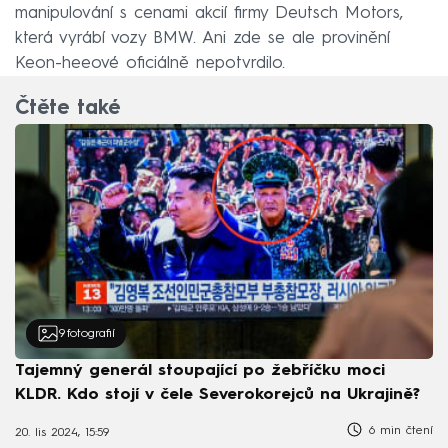
manipulování s cenami akcií firmy Deutsch Motors,
která vyrábí vozy BMW. Ani zde se ale provinění
Keon-heeové oficiálně nepotvrdilo.
Čtěte také
9
fotografií
Tajemný generál stoupající po žebříčku moci
KLDR. Kdo stojí v čele Severokorejců na Ukrajině?
6 min čtení
20. lis 2024, 15:59