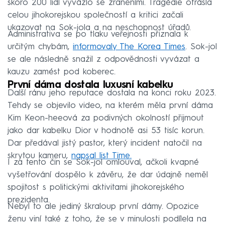
skoro 200 lidí vyvázlo se zraněními. Tragédie otřásla
celou jihokorejskou společností a kritici začali
ukazovat na Sok-jola a na neschopnost úřadů.
Administrativa se po tlaku veřejnosti přiznala k
určitým chybám,
informovaly The Korea Times
. Sok-jol
se ale následně snažil z odpovědnosti vyvázat a
kauzu zamést pod koberec.
První dáma dostala luxusní kabelku
Další ránu jeho reputace dostala na konci roku 2023.
Tehdy se objevilo video, na kterém měla první dáma
Kim Keon-heeová za podivných okolností přijmout
jako dar kabelku Dior v hodnotě asi 53 tisíc korun.
Dar předával jistý pastor, který incident natočil na
skrytou kameru,
napsal list Time.
I za tento čin se Sok-jol omlouval, ačkoli kvapné
vyšetřování dospělo k závěru, že dar údajně neměl
spojitost s politickými aktivitami jihokorejského
prezidenta.
Nebyl to ale jediný škraloup první dámy. Opozice
ženu viní také z toho, že se v minulosti podílela na