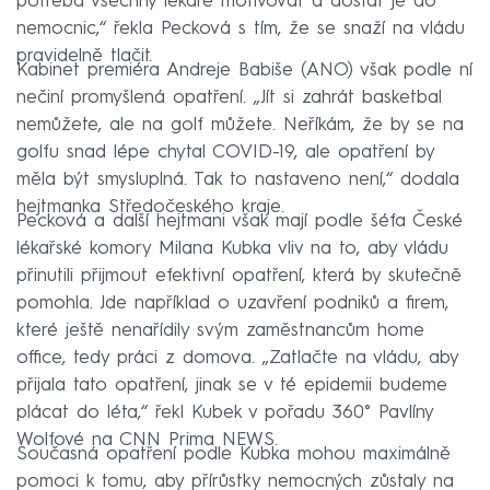
potřeba všechny lékaře motivovat a dostat je do
nemocnic,“ řekla Pecková s tím, že se snaží na vládu
pravidelně tlačit.
Kabinet premiéra Andreje Babiše (ANO) však podle ní
nečiní promyšlená opatření. „Jít si zahrát basketbal
nemůžete, ale na golf můžete. Neříkám, že by se na
golfu snad lépe chytal COVID-19, ale opatření by
měla být smysluplná. Tak to nastaveno není,“ dodala
hejtmanka Středočeského kraje.
Pecková a další hejtmani však mají podle šéfa České
lékařské komory Milana Kubka vliv na to, aby vládu
přinutili přijmout efektivní opatření, která by skutečně
pomohla. Jde například o uzavření podniků a firem,
které ještě nenařídily svým zaměstnancům home
office, tedy práci z domova. „Zatlačte na vládu, aby
přijala tato opatření, jinak se v té epidemii budeme
plácat do léta,“ řekl Kubek v pořadu 360° Pavlíny
Wolfové na CNN Prima NEWS.
Současná opatření podle Kubka mohou maximálně
pomoci k tomu, aby přírůstky nemocných zůstaly na