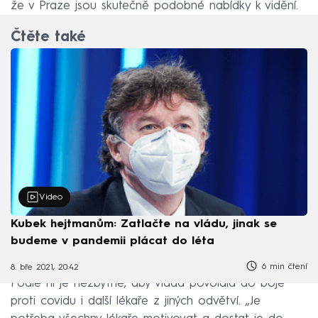
že v Praze jsou skutečně podobné nabídky k vidění.
Čtěte také
Video
Kubek hejtmanům: Zatlačte na vládu, jinak se
budeme v pandemii plácat do léta
6 min čtení
8. bře 2021, 20:42
Podle ní je nezbytné, aby vláda povolala do boje
proti covidu i další lékaře z jiných odvětví. „Je