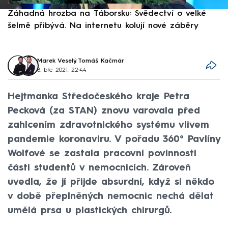
Záhadná hrozba na Táborsku: Svědectví o velké
S
šelmě přibývá. Na internetu kolují nové záběry
d
Marek Veselý
,
Tomáš Kačmár
8. bře 2021, 22:44
Hejtmanka Středočeského kraje Petra
Pecková (za STAN) znovu varovala před
zahlcením zdravotnického systému vlivem
pandemie koronaviru. V pořadu 360° Pavlíny
Wolfové se zastala pracovní povinnosti
části studentů v nemocnicích. Zároveň
uvedla, že jí přijde absurdní, když si někdo
v době přeplněných nemocnic nechá dělat
umělá prsa u plastických chirurgů.