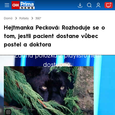
Domů
Pořady
360°
Hejtmanka Pecková: Rozhoduje se o
tom, jestli pacient dostane vůbec
postel a doktora
Žádná položka z playlistu není
Výběr redakce
dostupná.