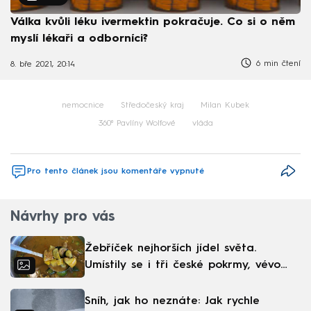
Válka kvůli léku ivermektin pokračuje. Co si o něm
myslí lékaři a odborníci?
6 min čtení
8. bře 2021, 20:14
nemocnice
Středočeský kraj
Milan Kubek
360⁰ Pavlíny Wolfové
vláda
Pro tento článek jsou komentáře vypnuté
Návrhy pro vás
Žebříček nejhorších jídel světa.
Umístily se i tři české pokrmy, vévodí
skandinávská kuchyně
Sníh, jak ho neznáte: Jak rychle