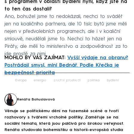
s programem v oblasti bydlení nyní, když jste na
to ten čas dostali?
Ano, bohužel jsme to nedokázali, nechci to svádět
jen na koaličního partnera, ale 10 tisíc bytů jsme měli
nejen v předvolebních programech, ale i v koaliční
smlouvě, neudělali jsme to. Nechci to házet jen na
Piráty, ale měli to ministerstvo a zodpovědnost za to
jde prostě za nimi.
MOHLO BY VÁS ZAJÍMAT:
Vyšší výdaje na obranu?
Postrádají smysl, míní Bednář. Podle Křečka je
bezpečnost priorita
Failed to fetch
Evropa
energie
životní prostředí
politika
bydlení
Renáta Bohuslavová
Věnuje se politickému dění na tuzemské scéně a tvoří
rozhovory s tvářemi vrcholné politiky. Zaměřuje se na
sociální témata, která jsou palčivá pro širokou veřejnost.
Renáta studovala bohemistiku a historii-evropská studia