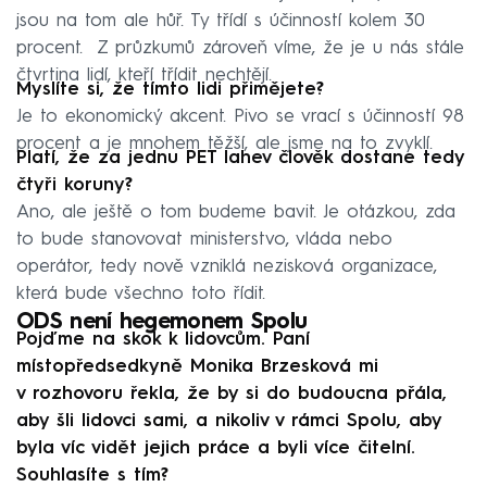
jsou na tom ale hůř. Ty třídí s účinností kolem 30
procent. Z průzkumů zároveň víme, že je u nás stále
čtvrtina lidí, kteří třídit nechtějí.
Myslíte si, že tímto lidi přimějete?
Je to ekonomický akcent. Pivo se vrací s účinností 98
procent a je mnohem těžší, ale jsme na to zvyklí.
Platí, že za jednu PET lahev člověk dostane tedy
čtyři koruny?
Ano, ale ještě o tom budeme bavit. Je otázkou, zda
to bude stanovovat ministerstvo, vláda nebo
operátor, tedy nově vzniklá nezisková organizace,
která bude všechno toto řídit.
ODS není hegemonem Spolu
Pojďme na skok k lidovcům. Paní
místopředsedkyně Monika Brzesková mi
v rozhovoru řekla, že by si do budoucna přála,
aby šli lidovci sami, a nikoliv v rámci Spolu, aby
byla víc vidět jejich práce a byli více čitelní.
Souhlasíte s tím?