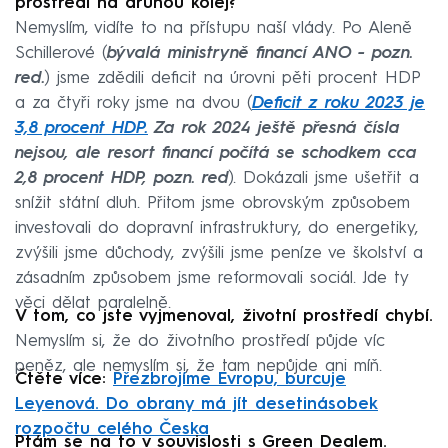
prostředí na druhou kolej?
Nemyslím, vidíte to na přístupu naší vlády. Po Aleně
Schillerové (
bývalá ministryně financí ANO - pozn.
red.
) jsme zdědili deficit na úrovni pěti procent HDP
a za čtyři roky jsme na dvou (
Deficit z roku 2023 je
3,8 procent HDP.
Za rok 2024 ještě přesná čísla
nejsou, ale resort financí počítá se schodkem cca
2,8 procent HDP, pozn. red
). Dokázali jsme ušetřit a
snížit státní dluh. Přitom jsme obrovským způsobem
investovali do dopravní infrastruktury, do energetiky,
zvýšili jsme důchody, zvýšili jsme peníze ve školství a
zásadním způsobem jsme reformovali sociál. Jde ty
věci dělat paralelně.
V tom, co jste vyjmenoval, životní prostředí chybí.
Nemyslím si, že do životního prostředí půjde víc
peněz, ale nemyslím si, že tam nepůjde ani míň.
Čtěte více:
Přezbrojíme Evropu, burcuje
Leyenová. Do obrany má jít desetinásobek
rozpočtu celého Česka
Ptám se na to v souvislosti s Green Dealem.