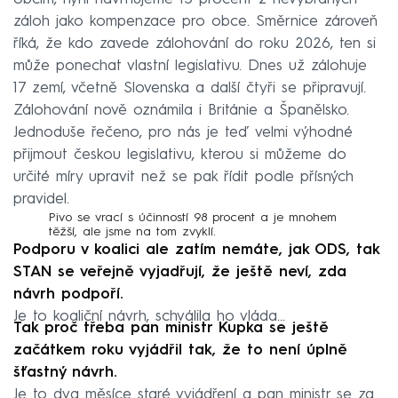
záloh jako kompenzace pro obce. Směrnice zároveň
říká, že kdo zavede zálohování do roku 2026, ten si
může ponechat vlastní legislativu. Dnes už zálohuje
17 zemí, včetně Slovenska a další čtyři se připravují.
Zálohování nově oznámila i Británie a Španělsko.
Jednoduše řečeno, pro nás je teď velmi výhodné
přijmout českou legislativu, kterou si můžeme do
určité míry upravit než se pak řídit podle přísných
pravidel.
Pivo se vrací s účinností 98 procent a je mnohem
těžší, ale jsme na tom zvyklí.
Podporu v koalici ale zatím nemáte, jak ODS, tak
STAN se veřejně vyjadřují, že ještě neví, zda
návrh podpoří.
Je to koaliční návrh, schválila ho vláda…
Tak proč třeba pan ministr Kupka se ještě
začátkem roku vyjádřil tak, že to není úplně
šťastný návrh.
Je to dva měsíce staré vyjádření a pan ministr se za