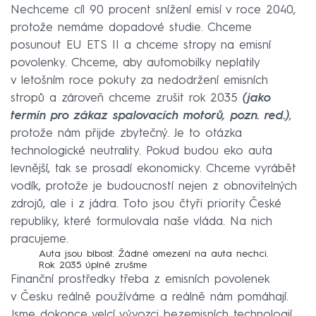
Nechceme cíl 90 procent snížení emisí v roce 2040,
protože nemáme dopadové studie. Chceme
posunout EU ETS II a chceme stropy na emisní
povolenky. Chceme, aby automobilky neplatily
v letošním roce pokuty za nedodržení emisních
stropů a zároveň chceme zrušit rok 2035
(jako
termín pro zákaz spalovacích motorů, pozn. red.)
,
protože nám přijde zbytečný. Je to otázka
technologické neutrality. Pokud budou eko auta
levnější, tak se prosadí ekonomicky. Chceme vyrábět
vodík, protože je budoucností nejen z obnovitelných
zdrojů, ale i z jádra. Toto jsou čtyři priority České
republiky, které formulovala naše vláda. Na nich
pracujeme.
Auta jsou blbost. Žádné omezení na auta nechci.
Rok 2035 úplně zrušme
Finanční prostředky třeba z emisních povolenek
v Česku reálně používáme a reálně nám pomáhají.
Jsme dokonce velcí vývozci bezemisních technologií,