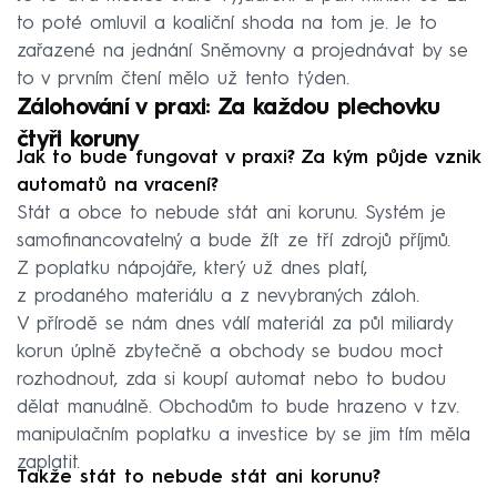
to poté omluvil a koaliční shoda na tom je. Je to
zařazené na jednání Sněmovny a projednávat by se
to v prvním čtení mělo už tento týden.
Zálohování v praxi: Za každou plechovku
čtyři koruny
Jak to bude fungovat v praxi? Za kým půjde vznik
automatů na vracení?
Stát a obce to nebude stát ani korunu. Systém je
samofinancovatelný a bude žít ze tří zdrojů příjmů.
Z poplatku nápojáře, který už dnes platí,
z prodaného materiálu a z nevybraných záloh.
V přírodě se nám dnes válí materiál za půl miliardy
korun úplně zbytečně a obchody se budou moct
rozhodnout, zda si koupí automat nebo to budou
dělat manuálně. Obchodům to bude hrazeno v tzv.
manipulačním poplatku a investice by se jim tím měla
zaplatit.
Takže stát to nebude stát ani korunu?