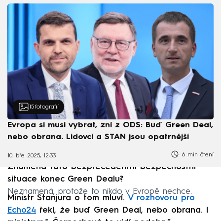
15
fotografií
Evropa si musí vybrat, zní z ODS: Buď Green Deal,
nebo obrana. Lidovci a STAN jsou opatrnější
6 min čtení
10. bře 2025, 12:33
Znamená tato bezprecedentní bezpečnostní
situace konec Green Dealu?
Neznamená, protože to nikdo v Evropě nechce.
Ministr Stanjura o tom mluví.
V rozhovoru pro
Echo24
řekl, že buď Green Deal, nebo obrana. I