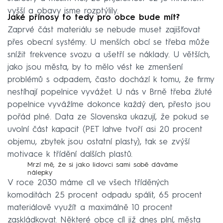
vyšší a obavy jsme rozptýlily.
Jaké přínosy to tedy pro obce bude mít?
Zaprvé část materiálu se nebude muset zajišťovat
přes obecní systémy. U menších obcí se třeba může
snížit frekvence svozu a ušetří se náklady. U větších,
jako jsou města, by to mělo vést ke zmenšení
problémů s odpadem, často dochází k tomu, že firmy
nestíhají popelnice vyvážet. U nás v Brně třeba žluté
popelnice vyvážíme dokonce každý den, přesto jsou
pořád plné. Data ze Slovenska ukazují, že pokud se
uvolní část kapacit (PET lahve tvoří asi 20 procent
objemu, zbytek jsou ostatní plasty), tak se zvýší
motivace k třídění dalších plastů.
Mrzí mě, že si jako lidovci sami sobě dáváme
nálepky
V roce 2030 máme cíl ve všech tříděných
komoditách 25 procent odpadu spálit, 65 procent
materiálově využít a maximálně 10 procent
zaskládkovat. Některé obce cíl již dnes plní, města