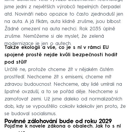
jsme jedni z největších výrobců tepelných čerpadel
atd. Novináři nebo opozice to často zjednoduší jen
na auta. A já říkám, auta klidně zrušme, jsou blbost.
Žádné omezení na auta nechci. Rok 2035 úplně
zrušme. Nemůžeme si ale myslet, že zelená
modernizace je jen o autech.
Takže ekologii a vše, co je s ní v rámci EU
spojené prostě nejde kvůli bezpečnosti hodit
pod stůl?
Určitě ne, protože chceme žít v nějakém čistém
prostředí. Nechceme žít s emisemi, chceme mít
zdravou budoucnost. Nechceme, aby lidé umírali na
špatné ovzduší, a to se pořád děje. Nechceme si
zamořovat zemi. Už jsme daleko od normalizačních
dob, kdy se vypouštělo cokoliv kdekoliv jen proto, že
se budoval socialismus.
Povinné zálohování bude od roku 2029
Pojďme k novele zákona o obalech. Jak to s ní