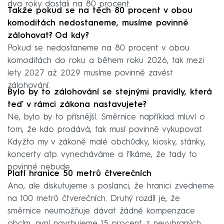
dva roky dostali na 80 procent.
Takže pokud se na těch 80 procent v obou
komoditách nedostaneme, musíme povinně
zálohovat? Od kdy?
Pokud se nedostaneme na 80 procent v obou
komoditách do roku a během roku 2026, tak mezi
lety 2027 až 2029 musíme povinně zavést
zálohování.
Bylo by to zálohování se stejnými pravidly, která
teď v rámci zákona nastavujete?
Ne, bylo by to přísnější. Směrnice například mluví o
tom, že kdo prodává, tak musí povinně vykupovat.
Kdyžto my v zákoně malé obchůdky, kiosky, stánky,
koncerty atp. vynecháváme a říkáme, že tady to
povinné nebude.
Platí hranice 50 metrů čtverečních
Ano, ale diskutujeme s poslanci, že hranici zvedneme
na 100 metrů čtverečních. Druhý rozdíl je, že
směrnice neumožňuje dávat žádné kompenzace
obcím, nyní navrhujeme 15 procent z nevybraných