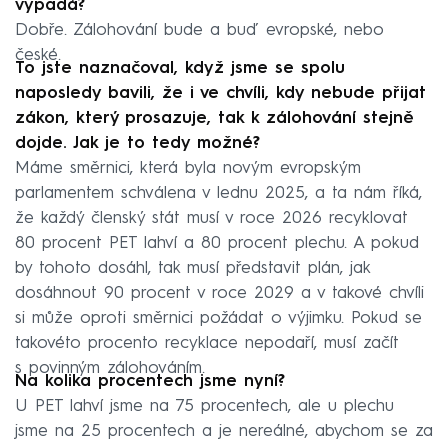
vypadá?
Dobře. Zálohování bude a buď evropské, nebo
české.
To jste naznačoval, když jsme se spolu
naposledy bavili, že i ve chvíli, kdy nebude přijat
zákon, který prosazuje, tak k zálohování stejně
dojde. Jak je to tedy možné?
Máme směrnici, která byla novým evropským
parlamentem schválena v lednu 2025, a ta nám říká,
že každý členský stát musí v roce 2026 recyklovat
80 procent PET lahví a 80 procent plechu. A pokud
by tohoto dosáhl, tak musí představit plán, jak
dosáhnout 90 procent v roce 2029 a v takové chvíli
si může oproti směrnici požádat o výjimku. Pokud se
takovéto procento recyklace nepodaří, musí začít
s povinným zálohováním.
Na kolika procentech jsme nyní?
U PET lahví jsme na 75 procentech, ale u plechu
jsme na 25 procentech a je nereálné, abychom se za