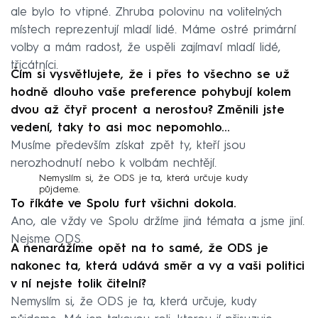
ale bylo to vtipné. Zhruba polovinu na volitelných
místech reprezentují mladí lidé. Máme ostré primární
volby a mám radost, že uspěli zajímaví mladí lidé,
třicátníci.
Čím si vysvětlujete, že i přes to všechno se už
hodně dlouho vaše preference pohybují kolem
dvou až čtyř procent a nerostou? Změnili jste
vedení, taky to asi moc nepomohlo…
Musíme především získat zpět ty, kteří jsou
nerozhodnutí nebo k volbám nechtějí.
Nemyslím si, že ODS je ta, která určuje kudy
půjdeme.
To říkáte ve Spolu furt všichni dokola.
Ano, ale vždy ve Spolu držíme jiná témata a jsme jiní.
Nejsme ODS.
A nenarážíme opět na to samé, že ODS je
nakonec ta, která udává směr a vy a vaši politici
v ní nejste tolik čitelní?
Nemyslím si, že ODS je ta, která určuje, kudy