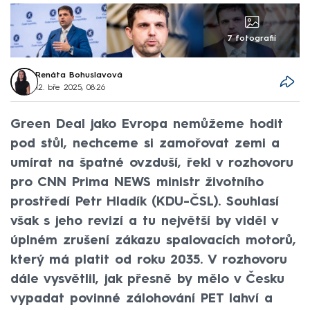
7 fotografií
Renáta Bohuslavová
12. bře 2025, 08:26
Green Deal jako Evropa nemůžeme hodit
pod stůl, nechceme si zamořovat zemi a
umírat na špatné ovzduší, řekl v rozhovoru
pro CNN Prima NEWS ministr životního
prostředí Petr Hladík (KDU-ČSL). Souhlasí
však s jeho revizí a tu největší by viděl v
úplném zrušení zákazu spalovacích motorů,
který má platit od roku 2035. V rozhovoru
dále vysvětlil, jak přesně by mělo v Česku
vypadat povinné zálohování PET lahví a