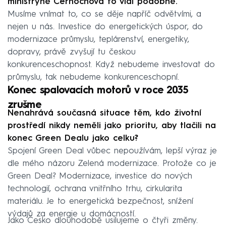
ministryně Černochová to vidí podobně.
Musíme vnímat to, co se děje napříč odvětvími, a
nejen u nás. Investice do energetických úspor, do
modernizace průmyslu, teplárenství, energetiky,
dopravy, právě zvyšují tu českou
konkurenceschopnost. Když nebudeme investovat do
průmyslu, tak nebudeme konkurenceschopní.
Konec spalovacích motorů v roce 2035
zrušme
Nenahrává současná situace těm, kdo životní
prostředí nikdy neměli jako prioritu, aby tlačili na
konec Green Dealu jako celku?
Spojení Green Deal vůbec nepoužívám, lepší výraz je
dle mého názoru Zelená modernizace. Protože co je
Green Deal? Modernizace, investice do nových
technologií, ochrana vnitřního trhu, cirkularita
materiálu. Je to energetická bezpečnost, snížení
výdajů za energie u domácností.
Jako Česko dlouhodobě usilujeme o čtyři změny.