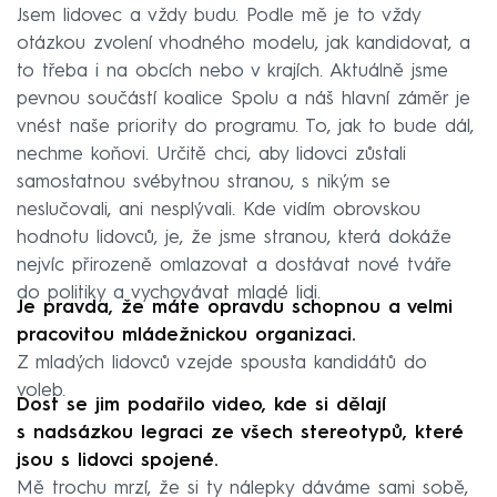
Jsem lidovec a vždy budu. Podle mě je to vždy
otázkou zvolení vhodného modelu, jak kandidovat, a
to třeba i na obcích nebo v krajích. Aktuálně jsme
pevnou součástí koalice Spolu a náš hlavní záměr je
vnést naše priority do programu. To, jak to bude dál,
nechme koňovi. Určitě chci, aby lidovci zůstali
samostatnou svébytnou stranou, s nikým se
neslučovali, ani nesplývali. Kde vidím obrovskou
hodnotu lidovců, je, že jsme stranou, která dokáže
nejvíc přirozeně omlazovat a dostávat nové tváře
do politiky a vychovávat mladé lidi.
Je pravda, že máte opravdu schopnou a velmi
pracovitou mládežnickou organizaci.
Z mladých lidovců vzejde spousta kandidátů do
voleb.
Dost se jim podařilo video, kde si dělají
s nadsázkou legraci ze všech stereotypů, které
jsou s lidovci spojené.
Mě trochu mrzí, že si ty nálepky dáváme sami sobě,