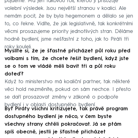
půjdeme. Má jen takovou roli, kterou jí přisuzuje
volební výsledek. Jsou největší stranou v koalici. Ale
nemám pocit, že by byla hegemonem a dělalo se jen
to, co řekne. Vidíte, že jak legislativně, tak konkrétními
věcmi prosazujeme priority jednotlivých stran. Děláme
hodně bydlení, jsme nešťastní z toho, jak to Piráti tři
roky kouleli.
Myslíte si, že je šťastné přicházet půl roku před
volbami s tím, že chcete řešit bydlení, když jste
se o tom ve vládě měli bavit tři a půl roku
doteď?
Když to ministerstvo má koaliční partner, tak některé
věci hold nezměníte, pokud on sám nechce. I přesto
se daří prosazovat změny v zákoně o podpoře
bydlení i v oblasti dostupného bydlení.
Byť Piráty všichni kritizujete, tak právě program
dostupného bydlení je něco, v čem byste
všechny strany chtěli pokračovat. Já se ptám
spíš obecně, jestli je šťastné přicházet