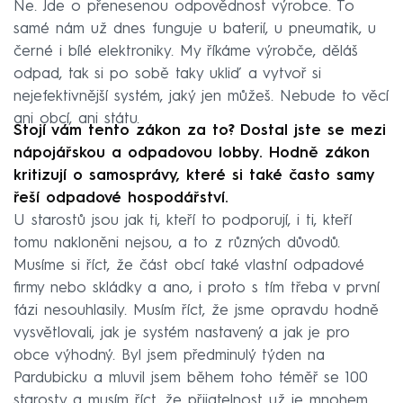
Ne. Jde o přenesenou odpovědnost výrobce. To
samé nám už dnes funguje u baterií, u pneumatik, u
černé i bílé elektroniky. My říkáme výrobče, děláš
odpad, tak si po sobě taky ukliď a vytvoř si
nejefektivnější systém, jaký jen můžeš. Nebude to věcí
ani obcí, ani státu.
Stojí vám tento zákon za to? Dostal jste se mezi
nápojářskou a odpadovou lobby. Hodně zákon
kritizují o samosprávy, které si také často samy
řeší odpadové hospodářství.
U starostů jsou jak ti, kteří to podporují, i ti, kteří
tomu nakloněni nejsou, a to z různých důvodů.
Musíme si říct, že část obcí také vlastní odpadové
firmy nebo skládky a ano, i proto s tím třeba v první
fázi nesouhlasily. Musím říct, že jsme opravdu hodně
vysvětlovali, jak je systém nastavený a jak je pro
obce výhodný. Byl jsem předminulý týden na
Pardubicku a mluvil jsem během toho téměř se 100
starosty a musím říct, že přijatelnost už je mnohem